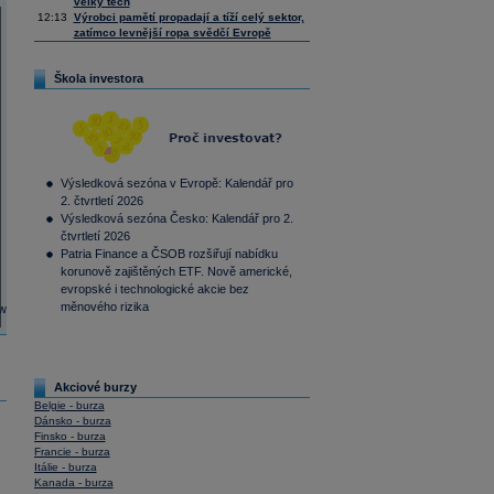
velký tech
12:13
Výrobci pamětí propadají a tíží celý sektor,
zatímco levnější ropa svědčí Evropě
Škola investora
Výsledková sezóna v Evropě: Kalendář pro
2. čtvrtletí 2026
Výsledková sezóna Česko: Kalendář pro 2.
čtvrtletí 2026
Patria Finance a ČSOB rozšiřují nabídku
korunově zajištěných ETF. Nově americké,
evropské i technologické akcie bez
měnového rizika
Akciové burzy
Belgie - burza
Dánsko - burza
Finsko - burza
Francie - burza
Itálie - burza
Kanada - burza