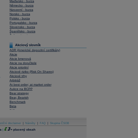
Maďarsko - burza
Německo - burza
Nizozemí - burza
Norsko - burza
Polsko - burza
Portugalsko - burza
Slovensko - burza
Španělsko - burza
Švýcarsko - burza
USA - burza
Akciový slovník
ADR (Americké depozitní certifikáty)
Akcie
Akcie kmenová
Akcie na doručitele
Akcie prioritní
Akciové riziko (Risk On Shares)
Akciové trhy
y
Arbitráž
At best order; at market order
Aukce na BCPP
Bear strategy
Bear, Bearish
Benchmark
Beta
BIC
Blokové obchody
Blue chips
stiční disclaimer
Bonita
|
Náměty
|
FAQ
|
Skupina ČSOB
Book To Bill Ratio
a
|
=
placený obsah
Book Value
Bookbuilding