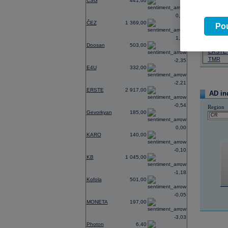
CSG
441,60
07.08.2026
0,74
ČEZ
1 369,00
Název
Pou
ČEZ
1,21
PHILIP
Doosan
503,00
ERSTE
TMR
-2,35
E4U
332,00
-2,21
ERSTE
2 917,00
AD in
-0,54
Region
Gevorkyan
185,00
0,00
KARO
140,00
-0,10
KB
1 045,00
-1,18
Kofola
501,00
-0,05
MONETA
197,00
-3,03
Photon
6,40