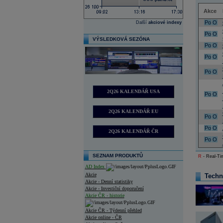
Akce
Po
O
Další
akciové indexy
Po
O
VÝSLEDKOVÁ SEZÓNA
Po
O
Po
O
Po
O
2Q26 KALENDÁŘ USA
Po
O
2Q26 KALENDÁŘ EU
Po
O
Po
O
2Q26 KALENDÁŘ ČR
Po
O
SEZNAM PRODUKTŮ
R
- Real-Tim
AD Index
Akcie
Techn
Akcie - Denní statistiky
Akcie - Investiční doporučení
Akcie ČR - historie
Akcie ČR - Týdenní přehled
Akcie online - ČR