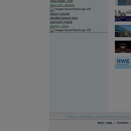
Akcie online - Svět
Akcie svět - Historie
Akciový slovník
Aktuální diskusní téma
Analytický týdeník
Analýzy - Akcie
Analýzy společností - ČR
Analýzy společností - Střední Evropa
Analýzy společností - Svět
Ankety a diskuze
Archiv - Analýzy online
Archiv - Deník událostí
Archiv - Flash analýzy (svět)
Archiv - Globální makroekonomické přehledy
Archiv - Horké Zprávy
Archiv - Kalendář událostí
Archiv - Měnová politika
Archiv - Měsíční makroekonomické přehledy
O Patria.cz
|
Reklama
|
Mapa Stránek
|
Skupina P
Archiv - Souhrnné zprávy o vývoji ČR
|
Cookies
RSS / XML
Archiv - Treasury alerty