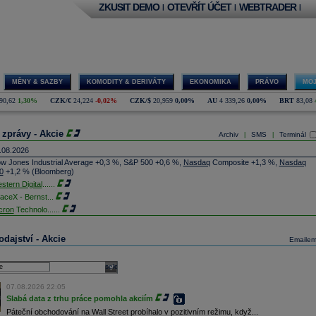
ZKUSIT DEMO
OTEVŘÍT ÚČET
WEBTRADER
|
|
|
MĚNY & SAZBY
KOMODITY & DERIVÁTY
EKONOMIKA
PRÁVO
MOJ
90,62
1,30%
CZK/€
24,224
-0,02%
CZK/$
20,959
0,00%
AU
4 339,26
0,00%
BRT
83,08
 zprávy - Akcie
Archiv
SMS
Terminál
|
|
.08.2026
w Jones Industrial Average +0,3 %, S&P 500 +0,6 %,
Nasdaq
Composite +1,3 %,
Nasdaq
0
+1,2 % (Bloomberg)
stern Digital
......
aceX - Bernst
...
cron
Technolo
......
xon
Mobil - T
......
jem obchodů s akciemi na pražské burze za dnešní den je 0,831 mld. Kč. Průměrný objem
dajství - Akcie
Emaile
chodů za poslední rok je 0,665 mld. Kč.
ýšení výroby balistických střel ATACMS ve spolupráci s americkou firmou
Lockheed Martin
jakou dobu potrvá. Agentuře Reuters to řekl generální ředitel německé zbrojovky
Rheinmetall
select
min Papperger. Společná výroba s Lockheedem v Německu by podle něj mohla pomoci
plnit arzenál Spojeným státům, které mají zvýšenou spotřebu střel kvůli válce s Íránem
07.08.2026 22:05
TK)
Slabá data z trhu práce pomohla akciím
nocophillips
......
Páteční obchodování na Wall Street probíhalo v pozitivním režimu, když...