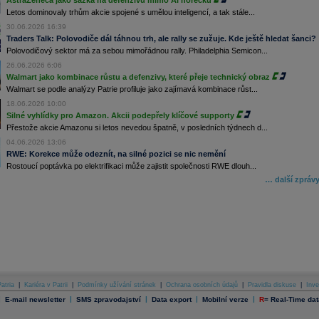
AstraZeneca jako sázka na defenzivu mimo AI horečku
Letos dominovaly trhům akcie spojené s umělou inteligencí, a tak stále...
30.06.2026 16:39
Traders Talk: Polovodiče dál táhnou trh, ale rally se zužuje. Kde ještě hledat šanci?
Polovodičový sektor má za sebou mimořádnou rally. Philadelphia Semicon...
26.06.2026 6:06
Walmart jako kombinace růstu a defenzivy, které přeje technický obraz
Walmart se podle analýzy Patrie profiluje jako zajímavá kombinace růst...
18.06.2026 10:00
Silné vyhlídky pro Amazon. Akcii podepřely klíčové supporty
Přestože akcie Amazonu si letos nevedou špatně, v posledních týdnech d...
04.06.2026 13:06
RWE: Korekce může odeznít, na silné pozici se nic nemění
Rostoucí poptávka po elektrifikaci může zajistit společnosti RWE dlouh...
… další zpráv
atria
|
Kariéra v Patrii
|
Podmínky užívání stránek
|
Ochrana osobních údajů
|
Pravidla diskuse
|
Inve
|
|
|
|
|
E-mail newsletter
SMS zpravodajství
Data export
Mobilní verze
R
=
Real-Time dat