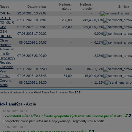
Nejlepší
Nejlepší
Název
Datum a čas
Změna
nákup
prodej
CAE Inc
22.04.2013 13:29:07
-
-
-
CS ETF
07.08.2026 18:30:01
238,00
249,45
0,30%
(CH)SLIR
ČEZ
07.08.2026 17:00:02
1353,00
1359,00
0,74%
GEN
07.08.2026 17:00:02
-
-
0,00%
DIGITAL
Clean
08.08.2026 1:34:07
-
-
0,17%
Harbors
Advanced
Info Sv
07.08.2026 23:20:00
-
-
2,33%
Depository
Receipt
Guinness
07.08.2026 18:39:40
0,864
0,865
1,17%
Peat
Zentiva
07.08.2026 10:58:43
31,00
115,00
0,00%
Coeur d
08.08.2026 1:36:30
-
-
11,12%
Alene
e data si mohou aktivovat klienti Patria Plus / Investor Plus
ZDE
.
ická analýza - Akcie
10.07.2026 10:41
ExxonMobil může těžit z návratu geopolitických rizik. Má prostor pro růst akcií
Energetické akcie patří letos mezi nejvýkonnější segmenty trhu a podle...
02.07.2026 10:55