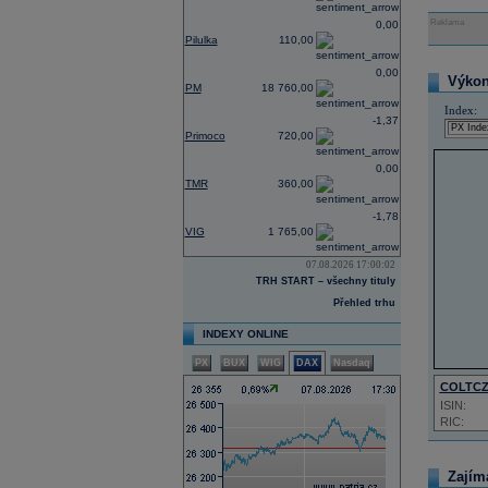
Reklama
0,00
Pilulka
110,00
0,00
Výkon 
PM
18 760,00
Index:
-1,37
Primoco
720,00
0,00
TMR
360,00
-1,78
VIG
1 765,00
07.08.2026 17:00:02
TRH START – všechny tituly
Přehled trhu
INDEXY ONLINE
PX
BUX
WIG
DAX
Nasdaq
COLTC
ISIN:
RIC:
Zajím