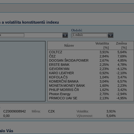
a volatilita konstituentů indexu
Období:
select
select
Volatilita
Změna
Název
[%]
[%]
COLTCZ
3,91%
5,64%
ČEZ
2,84%
7,69%
DOOSAN ŠKODA POWER
2,67%
4,85%
ERSTE BANK
2,25%
4,78%
GEVORKYAN
2,23%
-4,12%
KARO LEATHER
0,92%
-2,10%
KOFOLA ČS
1,04%
3,47%
KOMERČNÍ BANKA
3,04%
6,57%
MONETA MONEY BANK
1,60%
2,23%
PHILIP MORRIS ČR
1,62%
3,42%
Photon Energy
2,70%
-2,94%
PRIMOCO UAV SE
2,13%
-4,95%
VIG
4,09%
11,61%
Z
CZ0009008942
Měna:
CZK
Volatilita:
3,91%
0,00
Výkonnost:
5,64%
alo Vás