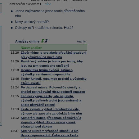
36 376,54
0,66
americkém akciovém t
Composite
...více
Index
Jedna zajímavost a jedna teorie předraženého
XETRA
trhu
Tecdax
4 068,78
1,69
Nový akciový normál?
Performance
index
Odkupy míří k dalšímu rekordu. Hurá?
Analýzy online
Archiv
Název analýzy
12:26
Závěr týdne je pro akcie převážně pozitivní
při vyčkávání na nová data
11:26
Paměťový sektor je brzda pro techy, trhy
jsou na tom dopoledne smíšeně
11:19
Geopolitika trhům svědčí, zatímco
výsledky sentimentu nepomohly
11:46
Techy fungují, ropa moc nezlobí a výsledky
trhům svědčí
11:24
Po depresi mánie. Polovodiče otočily a
dnešní pokračování růstu podpoří Amazon
11:15
Fed nezvyšuje sazby, ale nejistotu,
výsledky velkých techů jsou smíšené a
akcie převážně zelené
11:13
Erste zvýšila výhled i dlouhodobé cíle,
výnosy ale zaostaly za očekáváním trhu
11:12
Komerční banka překonala očekávání a
zlepšila výhled. Hlavní výnosy však
zůstávají pod tlakem
12:37
Klid na Blízkém východě skončil a SK
Hynix nepřesvědčil. Čeká se na Fed a