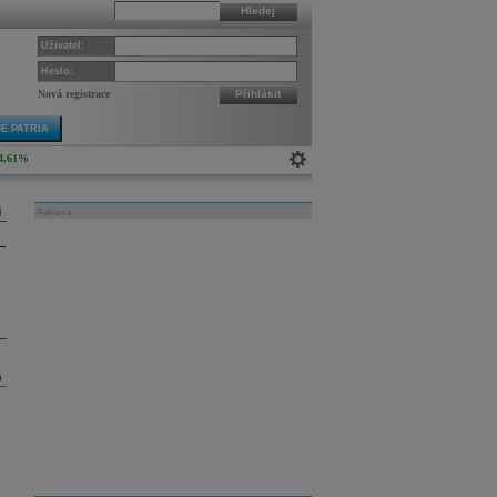
Hledej
Uživatel:
Heslo:
Nová registrace
Přihlásit
E PATRIA
4,61%
Reklama
m