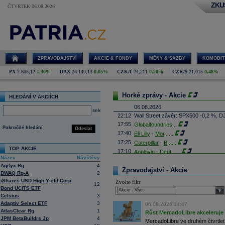
ZKU
ČTVRTEK 06.08.2026
ZPRAVODAJSTVÍ
AKCIE & FONDY
MĚNY & SAZBY
KOMODIT
PX
2 805,12
1,30%
DAX
26 140,13
0,05%
CZK/€
24,211
0,20%
CZK/$
21,015
0,48%
Horké zprávy - Akcie
HLEDÁNÍ V AKCIÍCH
06.08.2026
select
22:12
Wall Street závěr: SPX500 -0,2 %, D
17:55
Globalfoundries
...
Pokročilé hledání
Odeslat
17:40
Eli Lilly
-
Mor
......
17:25
Caterpillar
-
B
......
TOP AKCIE
17:10
Applovin -
Deut
......
Název
Návštěvy
16:55
Albemarle - Miz
...
Agilyx Rg
4
16:53
Zpravodajství - Akcie
Výrobce příslušenství pro elektroni
BWAQ Rg-A
2
propadl do ztráty 8,8 milionu
korun
. 
iShares USD High Yield Corp
Zvolte filtr
Obrat společnosti se loni meziročně s
12
Bond UCITS ETF
sele
16:41
AMD
- Rosenbla
......
Celsius
3
16:26
Britské úřady schválily plánované př
Adaptiv Select ETF
3
06.08.2026 14:47
domácím konkurentem Paramount Sk
AtlasClear Rg
1
Růst MercadoLibre akceleruje n
Britská vláda dnes oznámila, že fir
JPM BetaBuildrs Jp
4
které rozptýlily obavy ministryně ku
MercadoLibre ve druhém čtvrtletí 