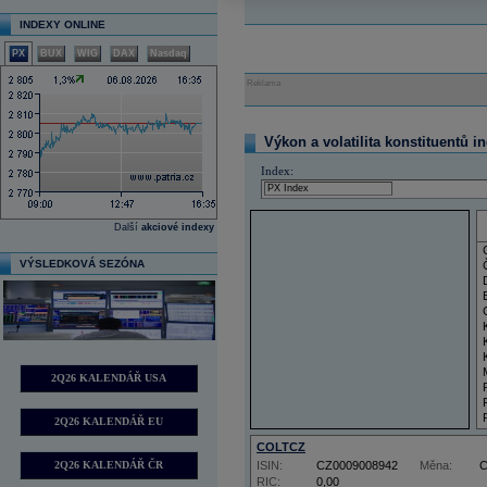
INDEXY ONLINE
PX
BUX
WIG
DAX
Nasdaq
Reklama
Výkon a volatilita konstituentů i
Index:
Další
akciové indexy
VÝSLEDKOVÁ SEZÓNA
2Q26 KALENDÁŘ USA
2Q26 KALENDÁŘ EU
COLTCZ
2Q26 KALENDÁŘ ČR
ISIN:
CZ0009008942
Měna:
RIC:
0,00