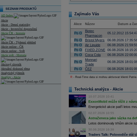
SEZNAM PRODUKTŮ
Zajímalo Vás
AD Index
Akcie
Akce
Název
Datum a ča
Akcie - Denní statistiky
Akcie - Investiční doporučení
Biotec
Po
O
05.12.2012 15:54:4
Akcie ČR - historie
Pharmacon
Po
O
Bristol Myers
06.08.2026 17:35:5
Akcie ČR - Týdenní přehled
Po
O
Air Liquide
06.08.2026 21:59:5
Akcie online - ČR
Po
O
FIXED.ZONE
06.08.2026 16:15:2
Akcie online - Svět
Po
O
Coca Cola
06.08.2026 22:00:0
Akcie svět - Historie
Monnari
Po
O
06.08.2026 18:01:0
Trade
Akciový slovník
Aktuální diskusní téma
Po
O
ČEZ
06.08.2026 18:01:0
Analytický týdeník
Analýzy - Akcie
R
- Real-Time data si mohou aktivovat klienti Patria
Analýzy společností - ČR
Technická analýza - Akcie
Analýzy společností - Střední Evropa
10.07.2026 10:41
ExxonMobil může těžit z návrat
Analýzy společností - Svět
Energetické akcie patří letos me
02.07.2026 10:55
Ankety a diskuze
AstraZeneca jako sázka na de
Archiv - Analýzy online
Archiv - Deník událostí
Letos dominovaly trhům akcie spoj
30.06.2026 16:39
Archiv - Flash analýzy (svět)
Traders Talk: Polovodiče dál tá