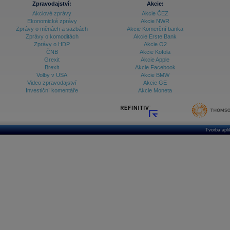
Zpravodajství:
Akcie:
Akciové zprávy
Akcie ČEZ
Archiv - Vývoj české koruny
Ekonomické zprávy
Akcie NWR
Zprávy o měnách a sazbách
Akcie Komerční banka
Archiv analýz - Makroukazatele
Zprávy o komoditách
Akcie Erste Bank
Zprávy o HDP
Akcie O2
Cenové indexy
Cenový kalkulátor
ČNB
Akcie Kofola
Ceny průmyslových výrobců - Data a prognózy
Grexit
Akcie Apple
(ČR)
Brexit
Akcie Facebook
Ceny průmyslových výrobců - Graf (ČR)
Volby v USA
Akcie BMW
Ceny průmyslových výrobců - Kalendář (ČR)
Video zpravodajství
Akcie GE
Ceny průmyslových výrobců - Zpravodajství
Investiční komentáře
Akcie Moneta
CORPORATE WEB SOLUTION
DATA EXPORT
Databanka - Akcie
Databanka - Ceny
Tvorba apl
Databanka - Ekonomický růst
Databanka - Indexy
Databanka - Měnové kurzy
Databanka - Trh práce
Databanka - Úrokové sazby
Databanka - Veřejné rozpočty