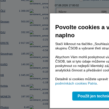
CSG
441,60
07.08.2026 17:00:02
0,74
ČEZ
1 369,00
Název
ISIN
ČEZ
CZ000
1,21
PHILIP MORRIS ČR
CS00
Doosan
503,00
ERSTE BANK
AT000
Povolte cookies a 
TMR
SK112
-2,35
E4U
332,00
naplno
-2,21
ERSTE
2 917,00
Stačí kliknout na tlačítko „Souhla
AD index - vývoj
skupinu ČSOB a vybrané třetí stran
-0,54
Region
Odeslat
Gevorkyan
185,00
select
Abychom Vám mohli poskytnout víc
ČSOB, tak si tyto údaje můžeme vz
0,00
KARO
140,00
poskytnout co nejlepší klientský zá
analytická činnost a předávání coo
-0,10
KB
1 045,00
Detailně si cookies můžete upravit
-1,18
podmínkách cookies Patria
.
Kofola
501,00
-0,05
Použít jen techn
MONETA
197,00
-3,03
Photon
6,40