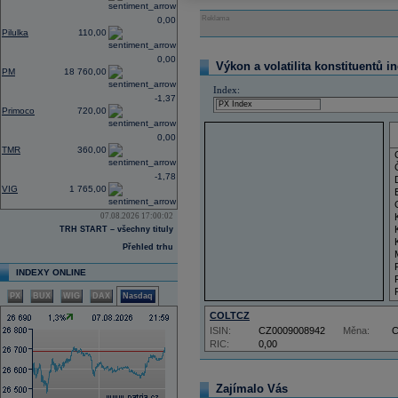
Reklama
0,00
Pilulka
110,00
0,00
Výkon a volatilita konstituentů i
PM
18 760,00
Index:
-1,37
Primoco
720,00
0,00
TMR
360,00
-1,78
VIG
1 765,00
07.08.2026 17:00:02
TRH START – všechny tituly
Přehled trhu
INDEXY ONLINE
PX
BUX
WIG
DAX
Nasdaq
COLTCZ
ISIN:
CZ0009008942
Měna:
RIC:
0,00
Zajímalo Vás