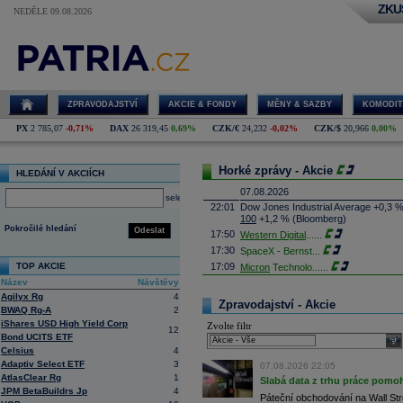
ZKU
NEDĚLE 09.08.2026
ZPRAVODAJSTVÍ
AKCIE & FONDY
MĚNY & SAZBY
KOMODIT
PX
2 785,07
-0,71%
DAX
26 319,45
0,69%
CZK/€
24,232
-0,02%
CZK/$
20,966
0,00%
Horké zprávy - Akcie
HLEDÁNÍ V AKCIÍCH
07.08.2026
select
22:01
Dow Jones Industrial Average +0,3 
100
+1,2 % (Bloomberg)
Pokročilé hledání
Odeslat
17:50
Western Digital
......
17:30
SpaceX - Bernst
...
TOP AKCIE
17:09
Micron
Technolo
......
Název
Návštěvy
16:47
Exxon
Mobil - T
......
Agilyx Rg
4
16:26
Objem obchodů s akciemi na pražské
Zpravodajství - Akcie
BWAQ Rg-A
2
obchodů za poslední rok je 0,665 mld
iShares USD High Yield Corp
Zvolte filtr
16:23
Zvýšení výroby balistických střel A
12
Bond UCITS ETF
nějakou dobu potrvá. Agentuře Reuter
sele
Armin Papperger. Společná výroba 
Celsius
4
doplnit arzenál Spojeným státům, kte
Adaptiv Select ETF
3
07.08.2026 22:05
(ČTK)
AtlasClear Rg
1
Slabá data z trhu práce pomoh
16:07
Conocophillips
......
JPM BetaBuildrs Jp
4
Páteční obchodování na Wall Stre