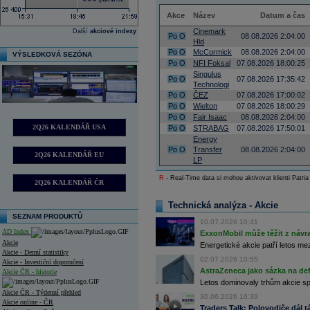
Akce
Název
Datum a čas
Cinemark
Další
akciové indexy
Po
O
08.08.2026 2:04:00
Hld
Po
O
McCormick
08.08.2026 2:04:00
VÝSLEDKOVÁ SEZÓNA
Po
O
NFI Foksal
07.08.2026 18:00:25
Singulus
Po
O
07.08.2026 17:35:42
Technologi
Po
O
ČEZ
07.08.2026 17:00:02
Po
O
Wielton
07.08.2026 18:00:29
Po
O
Fair Isaac
08.08.2026 2:04:00
2Q26 KALENDÁŘ USA
Po
O
STRABAG
07.08.2026 17:50:01
Energy
Po
O
Transfer
08.08.2026 2:04:00
2Q26 KALENDÁŘ EU
LP
R
- Real-Time data si mohou aktivovat klienti Patria
2Q26 KALENDÁŘ ČR
Technická analýza - Akcie
SEZNAM PRODUKTŮ
10.07.2026 10:41
AD Index
ExxonMobil může těžit z návrat
Akcie
Energetické akcie patří letos me
Akcie - Denní statistiky
02.07.2026 10:55
Akcie - Investiční doporučení
AstraZeneca jako sázka na de
Akcie ČR - historie
Letos dominovaly trhům akcie spoj
Akcie ČR - Týdenní přehled
30.06.2026 16:39
Akcie online - ČR
Traders Talk: Polovodiče dál tá