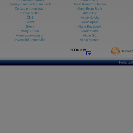
Zprávy o měnách a sazbách
Akcie Komerční banka
Zprávy o komoditách
Akcie Erste Bank
Zprávy o HDP
Akcie O2
ČNB
Akcie Kofola
Grexit
Akcie Apple
Brexit
Akcie Facebook
Volby v USA
Akcie BMW
Video zpravodajství
Akcie GE
Investiční komentáře
Akcie Moneta
Tvorba apl