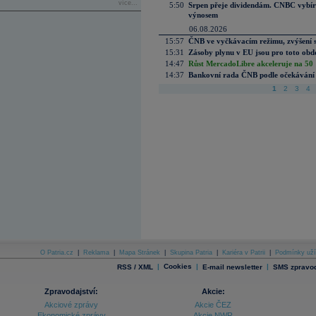
více...
5:50
Srpen přeje dividendám. CNBC vybírá
výnosem
06.08.2026
15:57
ČNB ve vyčkávacím režimu, zvýšení s
15:31
Zásoby plynu v EU jsou pro toto obdo
14:47
Růst MercadoLibre akceleruje na 50 %
14:37
Bankovní rada ČNB podle očekávání 
1
2
3
4
O Patria.cz
|
Reklama
|
Mapa Stránek
|
Skupina Patria
|
Kariéra v Patrii
|
Podmínky uží
|
Cookies
|
|
RSS / XML
E-mail newsletter
SMS zpravod
Zpravodajství:
Akcie:
Akciové zprávy
Akcie ČEZ
Ekonomické zprávy
Akcie NWR