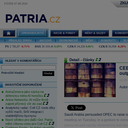
ZKU
PÁTEK 07.08.2026
ZPRAVODAJSTVÍ
AKCIE & FONDY
MĚNY & SAZBY
KOMODIT
|
PŘEHLED ZPRÁV
|
AKCIOVÉ
|
EKONOMICKÉ
|
MĚNY
|
KOMODITY
|
SL
PX
2 785,07
-0,71%
DAX
26 319,45
0,69%
CZK/€
24,226
0,06%
CZK/$
20,958
-0,28%
Detail - články
HLEDAT V KOMENTÁŘÍCH
CEE
out
Pokročilé hledání
hledat
12.09
INVESTIČNÍ DOPORUČENÍ
Autor
AstraZeneca jako sázka na
defenzivu mimo AI horečku
Arista Networks: AI může firmě
zajistit příznivý vítr do zad
Analytický radar: Colt CZ roste díky
vyšší marži, širší integraci i
Saudi Arabia persuaded OPEC to raise cr
stabilnějšímu byznysu
Nové střelivo pro další růst. Patria
meeting on Tuesday, in a gesture to con
mění cílovou cenu pro Colt CZ
pricey oil and rapidly diminishing fuel sto
Goldman Sachs: Je dobrý okamžik