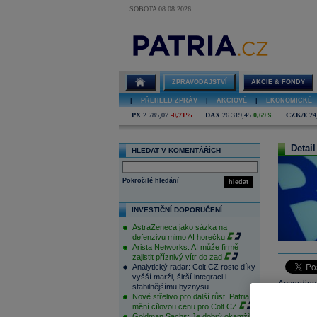
SOBOTA 08.08.2026
ZPRAVODAJSTVÍ
AKCIE & FONDY
|
PŘEHLED ZPRÁV
|
AKCIOVÉ
|
EKONOMICKÉ
PX
2 785,07
-0,71%
DAX
26 319,45
0,69%
CZK/€
24
Detail
HLEDAT V KOMENTÁŘÍCH
Pokročilé hledání
hledat
INVESTIČNÍ DOPORUČENÍ
AstraZeneca jako sázka na
defenzivu mimo AI horečku
Arista Networks: AI může firmě
zajistit příznivý vítr do zad
Analytický radar: Colt CZ roste díky
vyšší marži, širší integraci i
According 
stabilnějšímu byznysu
Nové střelivo pro další růst. Patria
Poland may
mění cílovou cenu pro Colt CZ
trade-off
Goldman Sachs: Je dobrý okamžik