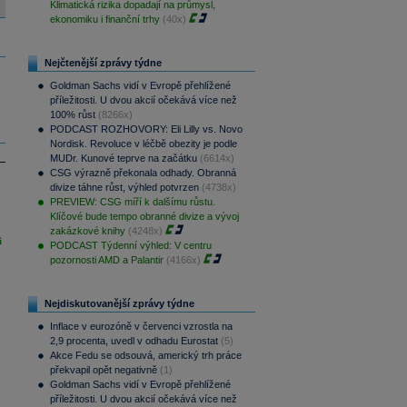
Klimatická rizika dopadají na průmysl,
ekonomiku i finanční trhy
(40x)
Nejčtenější zprávy týdne
Goldman Sachs vidí v Evropě přehlížené
příležitosti. U dvou akcií očekává více než
100% růst
(8266x)
PODCAST ROZHOVORY: Eli Lilly vs. Novo
Nordisk. Revoluce v léčbě obezity je podle
MUDr. Kunové teprve na začátku
(6614x)
CSG výrazně překonala odhady. Obranná
divize táhne růst, výhled potvrzen
(4738x)
PREVIEW: CSG míří k dalšímu růstu.
Klíčové bude tempo obranné divize a vývoj
zakázkové knihy
(4248x)
i
PODCAST Týdenní výhled: V centru
pozornosti AMD a Palantir
(4166x)
Nejdiskutovanější zprávy týdne
Inflace v eurozóně v červenci vzrostla na
2,9 procenta, uvedl v odhadu Eurostat
(5)
Akce Fedu se odsouvá, americký trh práce
překvapil opět negativně
(1)
Goldman Sachs vidí v Evropě přehlížené
příležitosti. U dvou akcií očekává více než