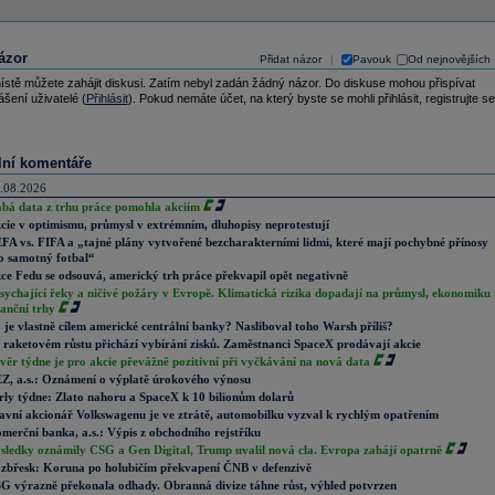
ázor
Přidat názor
Pavouk
Od nejnovějších
|
ístě můžete zahájit diskusi. Zatím nebyl zadán žádný názor. Do diskuse mohou přispívat
ášení uživatelé (
Přihlásit
). Pokud nemáte účet, na který byste se mohli přihlásit, registrujte se
lní komentáře
.08.2026
abá data z trhu práce pomohla akciím
cie v optimismu, průmysl v extrémním, dluhopisy neprotestují
FA vs. FIFA a „tajné plány vytvořené bezcharakterními lidmi, které mají pochybné přínosy
o samotný fotbal“
ce Fedu se odsouvá, americký trh práce překvapil opět negativně
sychající řeky a ničivé požáry v Evropě. Klimatická rizika dopadají na průmysl, ekonomiku 
nanční trhy
 je vlastně cílem americké centrální banky? Nasliboval toho Warsh příliš?
 raketovém růstu přichází vybírání zisků. Zaměstnanci SpaceX prodávají akcie
věr týdne je pro akcie převážně pozitivní při vyčkávání na nová data
Z, a.s.: Oznámení o výplatě úrokového výnosu
rly týdne: Zlato nahoru a SpaceX k 10 bilionům dolarů
avní akcionář Volkswagenu je ve ztrátě, automobilku vyzval k rychlým opatřením
merční banka, a.s.: Výpis z obchodního rejstříku
sledky oznámily CSG a Gen Digital, Trump uvalil nová cla. Evropa zahájí opatrně
zbřesk: Koruna po holubičím překvapení ČNB v defenzivě
G výrazně překonala odhady. Obranná divize táhne růst, výhled potvrzen