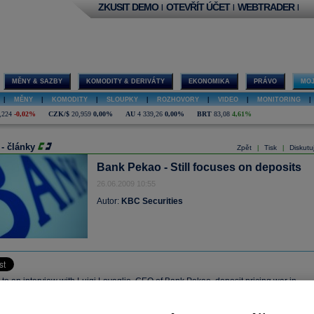
ZKUSIT DEMO
OTEVŘÍT ÚČET
WEBTRADER
|
|
|
MĚNY & SAZBY
KOMODITY & DERIVÁTY
EKONOMIKA
PRÁVO
MOJ
|
MĚNY
|
KOMODITY
|
SLOUPKY
|
ROZHOVORY
|
VIDEO
|
MONITORING
|
,224
-0,02%
CZK/$
20,959
0,00%
AU
4 339,26
0,00%
BRT
83,08
4,61%
 - články
Zpět
Tisk
Diskutu
|
|
Bank Pekao - Still focuses on deposits
26.06.2009 10:55
Autor:
KBC Securities
to an interview with Luigi Lovaglio, CEO of Bank Pekao, deposit pricing war in
 be over by year end. Lovaglio has stated that the bank’s goal is to optimize the
 between price and volume growth.