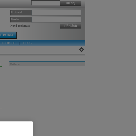
Hledej
Uživatel:
Heslo:
Nová registrace
Přihlásit
E PATRIA
DISKUSE
|
BLOG
j
Reklama