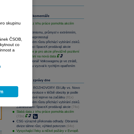
Související komentáře
pro skupinu
Slabá data z trhu práce pomohla akciím
Akcie v optimismu, průmysl v extrémním,
dluhopisy neprotestují
ránek ČSOB,
Po raketovém růstu přichází vybírání zisků.
kytnout co
Zaměstnanci SpaceX prodávají akcie
innost a
Závěr týdne je pro akcie převážně pozitivní
při vyčkávání na nová data
Hlavní akcionář Volkswagenu je ve ztrátě,
a
automobilku vyzval k rychlým opatřením
Nejčtenější zprávy dne
PODCAST ROZHOVORY: Eli Lilly vs. Novo
ím
Nordisk. Revoluce v léčbě obezity je podle
MUDr. Kunové teprve na začátku
(81x)
Po raketovém růstu přichází vybírání zisků.
Zaměstnanci SpaceX prodávají akcie
(74x)
Slabá data z trhu práce pomohla akciím
(72x)
CSG výrazně překonala odhady. Obranná
divize táhne růst, výhled potvrzen
(64x)
Vysychající řeky a ničivé požáry v Evropě.