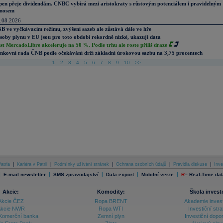
pen přeje dividendám. CNBC vybírá mezi aristokraty s růstovým potenciálem i pravidelným
nosem
.08.2026
B ve vyčkávacím režimu, zvýšení sazeb ale zůstává dále ve hře
soby plynu v EU jsou pro toto období rekordně nízké, ukazují data
st MercadoLibre akceleruje na 50 %. Podle trhu ale roste příliš draze
nkovní rada ČNB podle očekávání drží základní úrokovou sazbu na 3,75 procentech
1
2
3
4
5
6
7
8
9
10
>>
atria
|
Kariéra v Patrii
|
Podmínky užívání stránek
|
Ochrana osobních údajů
|
Pravidla diskuse
|
Inve
|
|
|
|
|
E-mail newsletter
SMS zpravodajství
Data export
Mobilní verze
R
=
Real-Time dat
Akcie:
Komodity:
Škola invest
Akcie ČEZ
Ropa BRENT
Akademie inves
kcie NWR
Ropa WTI
Investiční stra
Komerční banka
Zemní plyn
Investiční dopo