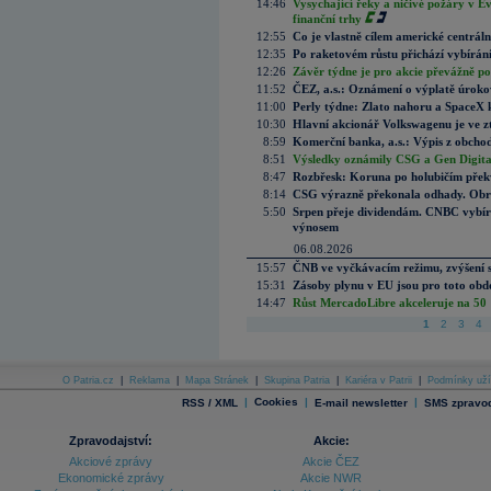
14:46
Vysychající řeky a ničivé požáry v E
finanční trhy
12:55
Co je vlastně cílem americké centrál
12:35
Po raketovém růstu přichází vybírán
12:26
Závěr týdne je pro akcie převážně po
11:52
ČEZ, a.s.: Oznámení o výplatě úrok
11:00
Perly týdne: Zlato nahoru a SpaceX 
10:30
Hlavní akcionář Volkswagenu je ve z
8:59
Komerční banka, a.s.: Výpis z obchod
8:51
Výsledky oznámily CSG a Gen Digital
8:47
Rozbřesk: Koruna po holubičím přek
8:14
CSG výrazně překonala odhady. Obran
5:50
Srpen přeje dividendám. CNBC vybírá
výnosem
06.08.2026
15:57
ČNB ve vyčkávacím režimu, zvýšení s
15:31
Zásoby plynu v EU jsou pro toto obdo
14:47
Růst MercadoLibre akceleruje na 50 %
1
2
3
4
O Patria.cz
|
Reklama
|
Mapa Stránek
|
Skupina Patria
|
Kariéra v Patrii
|
Podmínky uží
|
Cookies
|
|
RSS / XML
E-mail newsletter
SMS zpravod
Zpravodajství:
Akcie:
Akciové zprávy
Akcie ČEZ
Ekonomické zprávy
Akcie NWR