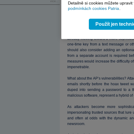
více...
Detailně si cookies můžete upravit
podmínkách cookies Patria
.
If protecting against hoaxes is not th
entities like Twitter prevent such dec
damage from this fiasco and will likely try
Použít jen techn
Twitter’s vulnerabilities were technical
already moving toward a more sophistic
one-time key from a text message or other
should also consider adding an optiona
from a separate account is required be
measures would increase the difficulty of
impenetrable.
What about the AP’s vulnerabilities? Att
emails shortly before the hoax tweet w
duped into sending a password to a thir
malicious software, represent a hybrid of 
As attackers become more sophistica
impersonating trusted sources that lure un
and often at odds with the dynamic an
newsroom.