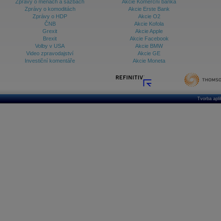
Zprávy o měnách a sazbách
Akcie Komerční banka
Zprávy o komoditách
Akcie Erste Bank
Zprávy o HDP
Akcie O2
ČNB
Akcie Kofola
Grexit
Akcie Apple
Brexit
Akcie Facebook
Volby v USA
Akcie BMW
Video zpravodajství
Akcie GE
Investiční komentáře
Akcie Moneta
Tvorba apl