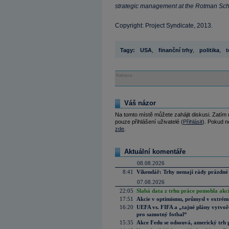
strategic management at the Rotman Scho
Copyright: Project Syndicate, 2013.
Tagy:
USA
,
finanční trhy
,
politika
,
t
Reklama
Váš názor
Na tomto místě můžete zahájit diskusi. Zatím
pouze přihlášení uživatelé (
Přihlásit
). Pokud ne
zde
.
Aktuální komentáře
08.08.2026
8:41
Víkendář: Trhy nemají rády prázdné 
07.08.2026
22:05
Slabá data z trhu práce pomohla akc
17:51
Akcie v optimismu, průmysl v extrémn
16:20
UEFA vs. FIFA a „tajné plány vytvoř
pro samotný fotbal“
15:35
Akce Fedu se odsouvá, americký trh 