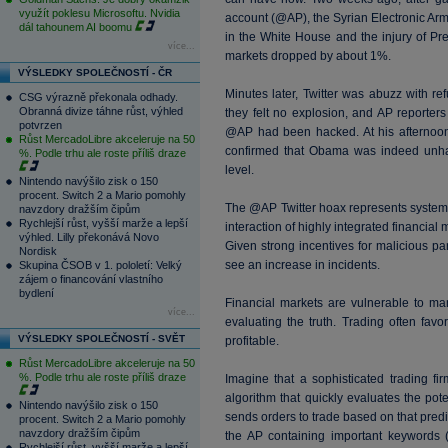
využít poklesu Microsoftu. Nvidia
account (@AP), the Syrian Electronic Arm
dál tahounem AI boomu
in the White House and the injury of P
více...
markets dropped by about 1%.
VÝSLEDKY SPOLEČNOSTÍ - ČR
Minutes later, Twitter was abuzz with re
CSG výrazně překonala odhady.
Obranná divize táhne růst, výhled
they felt no explosion, and AP reporter
potvrzen
@AP had been hacked. At his afternoon
Růst MercadoLibre akceleruje na 50
confirmed that Obama was indeed unhar
%. Podle trhu ale roste příliš draze
level.
Nintendo navýšilo zisk o 150
procent. Switch 2 a Mario pomohly
The @AP Twitter hoax represents systemic 
navzdory dražším čipům
Rychlejší růst, vyšší marže a lepší
interaction of highly integrated financia
výhled. Lilly překonává Novo
Given strong incentives for malicious pa
Nordisk
see an increase in incidents.
Skupina ČSOB v 1. pololetí: Velký
zájem o financování vlastního
bydlení
Financial markets are vulnerable to ma
více...
evaluating the truth. Trading often favo
VÝSLEDKY SPOLEČNOSTÍ - SVĚT
profitable.
Růst MercadoLibre akceleruje na 50
%. Podle trhu ale roste příliš draze
Imagine that a sophisticated trading fi
algorithm that quickly evaluates the pot
Nintendo navýšilo zisk o 150
sends orders to trade based on that pred
procent. Switch 2 a Mario pomohly
navzdory dražším čipům
the AP containing important keywords 
Rychlejší růst, vyšší marže a lepší