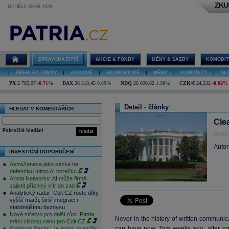
ZKU
NEDĚLE 09.08.2026
ZPRAVODAJSTVÍ
AKCIE & FONDY
MĚNY & SAZBY
KOMODIT
|
PŘEHLED ZPRÁV
|
AKCIOVÉ
|
EKONOMICKÉ
|
MĚNY
|
KOMODITY
|
SL
PX
2 785,07
-0,71%
DAX
26 319,45
0,69%
NDQ
26 690,62
1,30%
CZK/€
24,232
-0,02%
Detail - články
HLEDAT V KOMENTÁŘÍCH
Cle
Pokročilé hledání
hledat
09.04
Autor
INVESTIČNÍ DOPORUČENÍ
AstraZeneca jako sázka na
defenzivu mimo AI horečku
Arista Networks: AI může firmě
zajistit příznivý vítr do zad
Analytický radar: Colt CZ roste díky
vyšší marži, širší integraci i
stabilnějšímu byznysu
Nové střelivo pro další růst. Patria
Never in the history of written communic
mění cílovou cenu pro Colt CZ
can have now. Two weeks ago, after gai
Goldman Sachs: Je dobrý okamžik