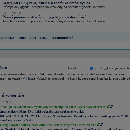
Caterpillar (-6 %) ve 3Q zklamal a zhoršil celoroční výhled
Průmyslový gigant Caterpillar, považovaný za barometr globální ekonomi...
24.10.2013 8:02
Čínský průmysl rostl v říjnu nejrychleji za sedm měsíců
Aktivita v čínském zpracovatelském průmyslu tento měsíc díky silným za...
aterpillar
,
akcie
,
Asie
,
burza
,
obchodování
ázor
Přidat názor
Pavouk
Od nejnovějších
|
ístě můžete zahájit diskusi. Zatím nebyl zadán žádný názor. Do diskuse mohou přispívat
ášení uživatelé (
Přihlásit
). Pokud nemáte účet, na který byste se mohli přihlásit, registrujte se
lní komentáře
.08.2026
P 500 po rekordní rally vyčkával, trh sleduje Hormuz i výsledkovou sezónu
émiové akcie, Mag495 a další pokračování současného cyklu
DCAST ROZHOVORY: Eli Lilly vs. Novo Nordisk. Revoluce v léčbě obezity je podle MUDr
nové teprve na začátku
oking ukázal odolnost cestovního trhu. Investoři přešli i slabší výhled
vo Nordisk překonal očekávání, akcie přesto klesají. Investoři řeší marže a budoucí růst