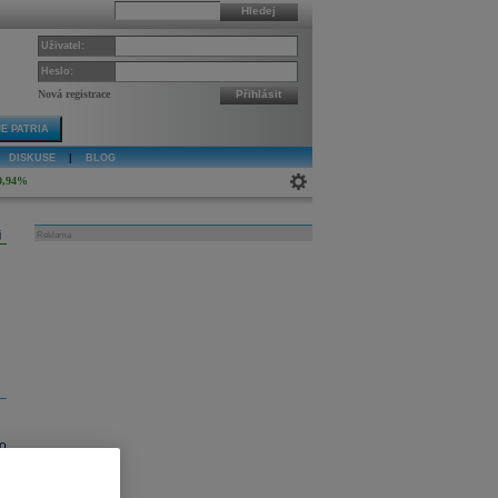
Hledej
Uživatel:
Heslo:
Nová registrace
Přihlásit
E PATRIA
DISKUSE
|
BLOG
0,94%
j
Reklama
lo