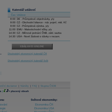
Kalendář událostí
Čas
Událost
8:00
DE - Průmyslové objednávky, y/y
9:00
CZ - Obchodní bilance - nár. pojetí, mld. Kč
9:00
CZ - Průmyslová výroba, y/y
11:00
EMU - Maloobchodní tržby, y/y
14:30
CZ - Měnové jednání ČNB, zákl. sazba
14:30
USA - Nové žádosti o dávky v nezam.
UDÁLOSTI ONLINE
Dlouhodobý ekonomický kalendář ČR
Dlouhodobý ekonomický kalendář Svět
stiční disclaimer
|
Náměty
|
FAQ
|
Skupina ČSOB
a
|
=
placený obsah
ora:
Světové ekonomiky:
tování
Ekonomika ČR
tegie
Ekonomika USA