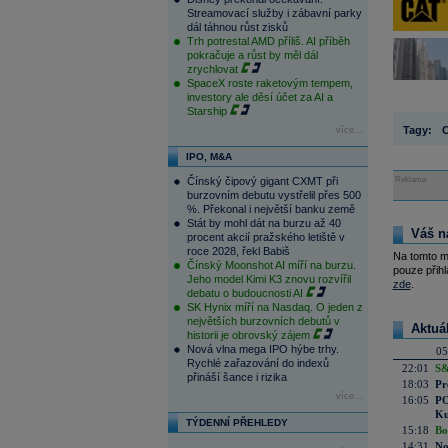
Streamovací služby i zábavní parky
dál táhnou růst zisků
Trh potrestal AMD příliš. AI příběh
pokračuje a růst by měl dál
zrychlovat
SpaceX roste raketovým tempem,
investory ale děsí účet za AI a
Starship
Tagy:
C
více...
IPO, M&A
Čínský čipový gigant CXMT při
Reklama
burzovním debutu vystřelil přes 500
%. Překonal i největší banku země
Stát by mohl dát na burzu až 40
Váš n
procent akcií pražského letiště v
roce 2028, řekl Babiš
Na tomto m
Čínský Moonshot AI míří na burzu.
pouze přihl
Jeho model Kimi K3 znovu rozvířil
zde
.
debatu o budoucnosti AI
SK Hynix míří na Nasdaq. O jeden z
největších burzovních debutů v
Aktuá
historii je obrovský zájem
Nová vlna mega IPO hýbe trhy.
05
Rychlé zařazování do indexů
22:01
S&
přináší šance i rizika
18:03
Pr
více...
16:05
PO
Ku
TÝDENNÍ PŘEHLEDY
15:18
Bo
14:31
No