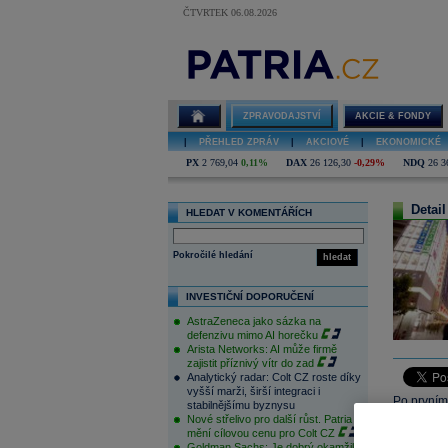
ČTVRTEK 06.08.2026
ZPRAVODAJSTVÍ
AKCIE & FONDY
|
PŘEHLED ZPRÁV
|
AKCIOVÉ
|
EKONOMICKÉ
PX
2 769,04
0,11%
DAX
26 126,30
-0,29%
NDQ
26 3
Detail
HLEDAT V KOMENTÁŘÍCH
Pokročilé hledání
hledat
INVESTIČNÍ DOPORUČENÍ
AstraZeneca jako sázka na
defenzivu mimo AI horečku
Arista Networks: AI může firmě
zajistit příznivý vítr do zad
Analytický radar: Colt CZ roste díky
vyšší marži, širší integraci i
Po prvním 
stabilnějšímu byznysu
Nové střelivo pro další růst. Patria
to předevš
mění cílovou cenu pro Colt CZ
kontinentu
Goldman Sachs: Je dobrý okamžik