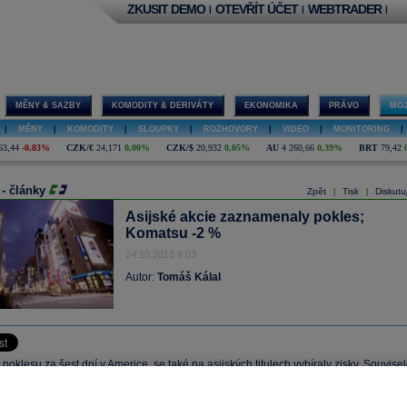
ZKUSIT DEMO
OTEVŘÍT ÚČET
WEBTRADER
|
|
|
MĚNY & SAZBY
KOMODITY & DERIVÁTY
EKONOMIKA
PRÁVO
MOJ
|
MĚNY
|
KOMODITY
|
SLOUPKY
|
ROZHOVORY
|
VIDEO
|
MONITORING
|
63,44
-0,83%
CZK/€
24,171
0,00%
CZK/$
20,932
0,05%
AU
4 260,66
0,39%
BRT
79,42
 - články
Zpět
Tisk
Diskutu
|
|
Asijské akcie zaznamenaly pokles;
Komatsu -2 %
24.10.2013 9:03
Autor:
Tomáš Kálal
poklesu za šest dní v Americe, se také na asijských titulech vybíraly zisky. Souvise
ím se slabšími výsledky v probíhající výsledkové sezóně, a to nejen na asijském
.