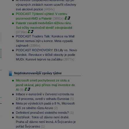
AI investor Leopold Aschenbrenner byl po
výrazných ztrátách nucen uzavřít všechny
své akciové pozice
(4454x)
PODCAST Týdenní výhled: V centru
pozornosti AMD a Palantir
(3891x)
Palantir zasadil medvědům těžkou ránu.
Své tržby meziročně téměř zdvojnásobil
(3716x)
PODCAST Traders Talk: Korekce na Wall
Street nemusí být u konce. Meta vypadá
zajímavě
(3386x)
PODCAST ROZHOVORY: Eli Lilly vs. Novo
Nordisk. Revoluce v léčbě obezity je podle
MUDr. Kunové teprve na začátku
(3077x)
Nejdiskutovanější zprávy týdne
Microsoft smetl pochybnosti ze stolu a
jasně ukázal, jaký přínos mají investice do
AI
(9)
Inflace v eurozóně v červenci vzrostla na
2,9 procenta, uvedl v odhadu Eurostat
(5)
Meta po výsledcích padá o 8 %, Microsoft
těží ze silného růstu Azure
(2)
Definitivní proražení stoletého trendu?
(1)
.
Rozbřesk: Tokio už dávno není drahé.
Praha už dávno není levná. A Švýcarsko je
pořád Švýcarsko
(1)