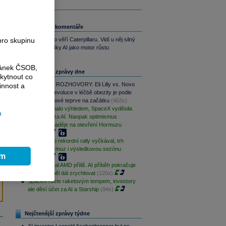
Související komentáře
pro skupinu
Wells Fargo věří Caterpillaru. Vidí u něj silný
potenciál díky AI jako motor růstu
ránek ČSOB,
Nejčtenější zprávy dne
kytnout co
PODCAST ROZHOVORY: Eli Lilly vs. Novo
innost a
Nordisk. Revoluce v léčbě obezity je podle
MUDr. Kunové teprve na začátku
(462x)
AMD zklamalo výhledem, SpaceX vyděsila
a
cenovkou za AI. Naopak optimismus
podporují naděje na otevření Hormuzu
(148x)
S&P 500 po rekordní rally vyčkával, trh
sleduje Hormuz i výsledkovou sezónu
ím
(132x)
Trh potrestal AMD příliš. AI příběh pokračuje
a růst by měl dál zrychlovat
(120x)
SpaceX roste raketovým tempem, investory
ale děsí účet za AI a Starship
(94x)
Nejčtenější zprávy týdne