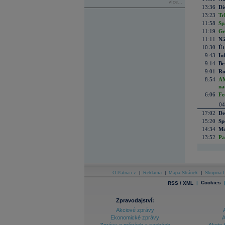
více...
13:36
Di
13:23
Tr
11:58
Sp
11:19
Ge
11:11
Ná
10:30
Út
9:43
In
9:14
Be
9:01
Ro
8:54
AM
na
6:06
Fe
04
17:02
De
15:20
Sp
14:34
Mc
13:52
Pa
O Patria.cz
|
Reklama
|
Mapa Stránek
|
Skupina P
|
Cookies
RSS / XML
Zpravodajství:
Akciové zprávy
Ekonomické zprávy
A