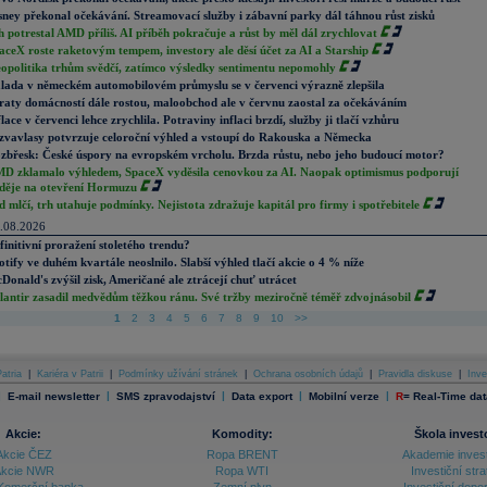
sney překonal očekávání. Streamovací služby i zábavní parky dál táhnou růst zisků
h potrestal AMD příliš. AI příběh pokračuje a růst by měl dál zrychlovat
aceX roste raketovým tempem, investory ale děsí účet za AI a Starship
opolitika trhům svědčí, zatímco výsledky sentimentu nepomohly
lada v německém automobilovém průmyslu se v červenci výrazně zlepšila
raty domácností dále rostou, maloobchod ale v červnu zaostal za očekáváním
flace v červenci lehce zrychlila. Potraviny inflaci brzdí, služby ji tlačí vzhůru
zvavlasy potvrzuje celoroční výhled a vstoupí do Rakouska a Německa
zbřesk: České úspory na evropském vrcholu. Brzda růstu, nebo jeho budoucí motor?
D zklamalo výhledem, SpaceX vyděsila cenovkou za AI. Naopak optimismus podporují
děje na otevření Hormuzu
d mlčí, trh utahuje podmínky. Nejistota zdražuje kapitál pro firmy i spotřebitele
.08.2026
finitivní proražení stoletého trendu?
otify ve duhém kvartále neoslnilo. Slabší výhled tlačí akcie o 4 % níže
Donald's zvýšil zisk, Američané ale ztrácejí chuť utrácet
lantir zasadil medvědům těžkou ránu. Své tržby meziročně téměř zdvojnásobil
1
2
3
4
5
6
7
8
9
10
>>
atria
|
Kariéra v Patrii
|
Podmínky užívání stránek
|
Ochrana osobních údajů
|
Pravidla diskuse
|
Inve
|
|
|
|
|
E-mail newsletter
SMS zpravodajství
Data export
Mobilní verze
R
=
Real-Time dat
Akcie:
Komodity:
Škola invest
Akcie ČEZ
Ropa BRENT
Akademie inves
kcie NWR
Ropa WTI
Investiční stra