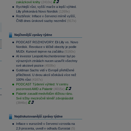
zakázkové knihy
(2410x)
Rychlejší růst, vyšší marže a lepší výhled.
Lilly překonává Novo Nordisk
(1269x)
Rozbřesk: Inflace v červenci mírně vyšší,
ČNB dnes úrokové sazby nezmění
(917x)
Nejčtenější zprávy týdne
PODCAST ROZHOVORY: Eli Lilly vs. Novo
Nordisk. Revoluce v léčbě obezity je podle
MUDr. Kunové teprve na začátku
(5160x)
AI investor Leopold Aschenbrenner byl po
výrazných ztrátách nucen uzavřít všechny
své akciové pozice
(4508x)
Goldman Sachs vidí v Evropě přehlížené
příležitosti. U dvou akcií očekává více než
100% růst
(4167x)
PODCAST Týdenní výhled: V centru
pozornosti AMD a Palantir
(4015x)
Palantir zasadil medvědům těžkou ránu.
Své tržby meziročně téměř zdvojnásobil
(3846x)
Nejdiskutovanější zprávy týdne
Inflace v eurozóně v červenci vzrostla na
2,9 procenta, uvedl v odhadu Eurostat
(5)