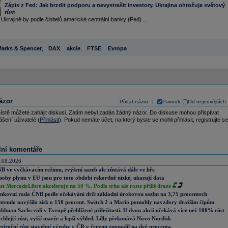
Zápis z Fed: Jak brzdit podporu a nevystrašit investory. Ukrajina ohrožuje světový
růst
 Ukrajině by podle činitelů americké centrální banky (Fed) ...
arks & Spencer
,
DAX
,
akcie
,
FTSE
,
Evropa
ázor
Přidat názor
Pavouk
Od nejnovějších
|
ístě můžete zahájit diskusi. Zatím nebyl zadán žádný názor. Do diskuse mohou přispívat
ášení uživatelé (
Přihlásit
). Pokud nemáte účet, na který byste se mohli přihlásit, registrujte se
lní komentáře
.08.2026
B ve vyčkávacím režimu, zvýšení sazeb ale zůstává dále ve hře
soby plynu v EU jsou pro toto období rekordně nízké, ukazují data
st MercadoLibre akceleruje na 50 %. Podle trhu ale roste příliš draze
nkovní rada ČNB podle očekávání drží základní úrokovou sazbu na 3,75 procentech
ntendo navýšilo zisk o 150 procent. Switch 2 a Mario pomohly navzdory dražším čipům
ldman Sachs vidí v Evropě přehlížené příležitosti. U dvou akcií očekává více než 100% růst
chlejší růst, vyšší marže a lepší výhled. Lilly překonává Novo Nordisk
ziroční růst stavební výroby v ČR v červnu zpomalil na dvě procenta