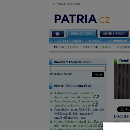
ČTVRTEK 06.08.2026
ZPRAVODAJSTVÍ
AKCIE & FONDY
|
PŘEHLED ZPRÁV
|
AKCIOVÉ
|
EKONOMICKÉ
PX
2 805,12
1,30%
DAX
26 140,13
0,05%
NDQ
26 3
Detail
HLEDAT V KOMENTÁŘÍCH
Pokročilé hledání
hledat
INVESTIČNÍ DOPORUČENÍ
AstraZeneca jako sázka na
defenzivu mimo AI horečku
Arista Networks: AI může firmě
zajistit příznivý vítr do zad
Analytický radar: Colt CZ roste díky
vyšší marži, širší integraci i
Evropské 
stabilnějšímu byznysu
Nové střelivo pro další růst. Patria
posledníh
mění cílovou cenu pro Colt CZ
zvyšovat 
Goldman Sachs: Je dobrý okamžik