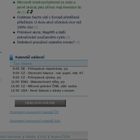
Microsoft smetl pochybnosti ze stolu a
jasně ukázal, jaký přínos mají investice do
AI
(2)
Goldman Sachs vidí v Evropě přehlížené
příležitosti. U dvou akcií očekává více než
100% růst
(1)
Prémiové akcie, Mag495 a další
pokračování současného cyklu
(1)
Definitivní proražení stoletého trendu?
(1)
Kalendář událostí
Čas
Událost
.
8:00
DE - Průmyslové objednávky, y/y
9:00
CZ - Obchodní bilance - nár. pojetí, mld. Kč
9:00
CZ - Průmyslová výroba, y/y
11:00
EMU - Maloobchodní tržby, y/y
14:30
CZ - Měnové jednání ČNB, zákl. sazba
14:30
USA - Nové žádosti o dávky v nezam.
UDÁLOSTI ONLINE
Dlouhodobý ekonomický kalendář ČR
Dlouhodobý ekonomický kalendář Svět
stiční disclaimer
|
Náměty
|
FAQ
|
Skupina ČSOB