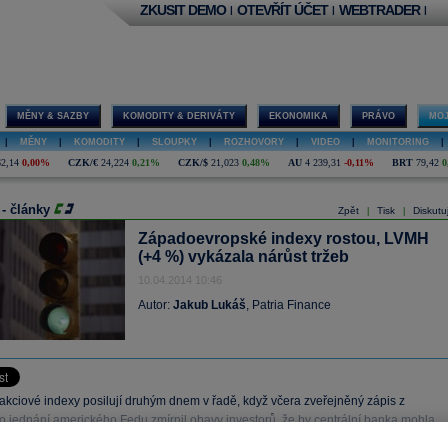
ZKUSIT DEMO
OTEVŘÍT ÚČET
WEBTRADER
|
|
|
MĚNY & SAZBY
KOMODITY & DERIVÁTY
EKONOMIKA
PRÁVO
MOJ
|
MĚNY
|
KOMODITY
|
SLOUPKY
|
ROZHOVORY
|
VIDEO
|
MONITORING
|
62,14
0,00%
CZK/€
24,224
0,21%
CZK/$
21,023
0,48%
AU
4 239,31
-0,11%
BRT
79,42
0
 - články
Zpět
Tisk
Diskutu
|
|
Západoevropské indexy rostou, LVMH
(+4 %) vykázala nárůst tržeb
10.04.2014 10:46
Autor:
Jakub Lukáš
, Patria Finance
akciové indexy posilují druhým dnem v řadě, když včera zveřejněný zápis z
o jednání amerického Fedu zmírnil obavy investorů, že by centrální banka mohla
úrokové sazby rychleji, než se původně očekávalo.