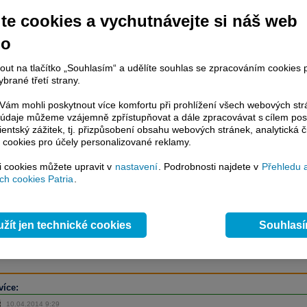
te cookies a vychutnávejte si náš web
no
račování článku je dostupné jen klientům placených služeb
Patria Plus
/
estor Plus
případně uživatelům platformy
Patria Direct
. Pokud jste klientem
nout na tlačítko „Souhlasím“ a udělíte souhlas se zpracováním cookies 
hto služeb, potom je nutné se
Přihlásit
.
brané třetí strany.
ámci placeného informačního servisu získáte
ám mohli poskytnout více komfortu při prohlížení všech webových st
řístup ke
kompletnímu zpravodajství
to údaje můžeme vzájemně zpřístupňovat a dále zpracovávat s cílem pos
.patria.cz bez jakýchkoliv omezení. Veškeré
lientský zážitek, tj. přizpůsobení obsahu webových stránek, analytická č
rávy, komentáře a horké zprávy jsou
 cookies pro účely personalizované reklamy.
brazovány terminálovou metodou (bez nutnosti obnovovat stránku) bez
ždění a v plné verzi.
si cookies můžete upravit v
nastavení
. Podrobnosti najdete v
Přehledu 
h cookies Patria
.
en zpravodajství, ale i další služby získáte v Patria Plus / Investor Plus -
sms
e-mailové
zpravodajství,
data
z finančních trhů v reálném čase, kompletní
lytický servis
, rozsáhlé
databáze
časových řad ke stažení,
prognózy
žít jen technické cookies
Souhlas
oje a
valuace
, ekonomické
fundamenty
,
nástroje
a
kalkulátory
...
více
více:
10.04.2014 9:29