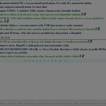
hraniční obchod ČR v červnu skončil přebytkem 15,5 mld. Kč, meziročně nižším
ský průmysl zakončil druhé čtvrtletí silně
upina ČSOB v 1. pololetí: Velký zájem o financování vlastního bydlení
měťový sektor je brzda pro techy, trhy jsou na tom dopoledne smíšeně
EVIEW: CSG míří k dalšímu růstu. Klíčové bude tempo obranné divize a vývoj zakázkové
ihy
zbřesk: Inflace v červenci mírně vyšší, ČNB dnes úrokové sazby nezmění
B rozhodne o sazbách, trhy mezitím sledují Írán a závislost Microsoftu na OpenAI
ple není AI firma. Jeho síla stojí na produktech, ekosystému a disciplíně
.08.2026
P 500 po rekordní rally vyčkával, trh sleduje Hormuz i výsledkovou sezónu
émiové akcie, Mag495 a další pokračování současného cyklu
DCAST ROZHOVORY: Eli Lilly vs. Novo Nordisk. Revoluce v léčbě obezity je podle MUDr
nové teprve na začátku
oking ukázal odolnost cestovního trhu. Investoři přešli i slabší výhled
1
2
3
4
5
6
7
8
9
10
>>
atria
|
Kariéra v Patrii
|
Podmínky užívání stránek
|
Ochrana osobních údajů
|
Pravidla diskuse
|
Inve