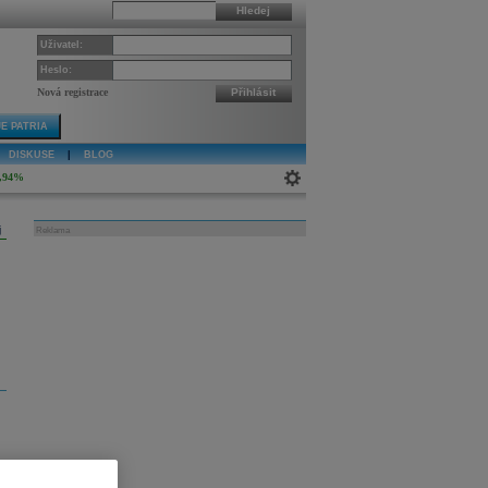
Hledej
Uživatel:
Heslo:
Nová registrace
Přihlásit
E PATRIA
DISKUSE
|
BLOG
,94%
j
Reklama