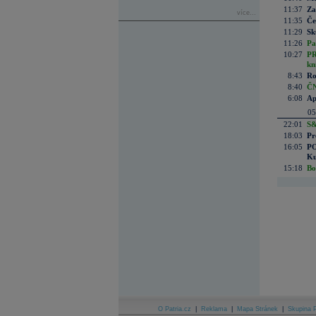
11:37
Za
více...
11:35
Če
11:29
Sk
11:26
Pa
10:27
PR
kn
8:43
Ro
8:40
ČN
6:08
Ap
05
22:01
S&
18:03
Pr
16:05
PO
Ku
15:18
Bo
O Patria.cz
|
Reklama
|
Mapa Stránek
|
Skupina P