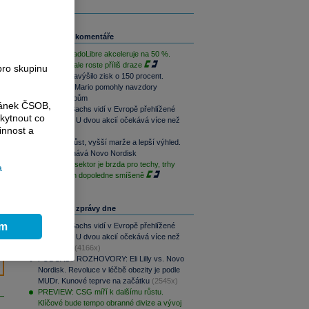
Související komentáře
Růst MercadoLibre akceleruje na 50 %.
Podle trhu ale roste příliš draze
pro skupinu
Nintendo navýšilo zisk o 150 procent.
Switch 2 a Mario pomohly navzdory
dražším čipům
ránek ČSOB,
Goldman Sachs vidí v Evropě přehlížené
kytnout co
příležitosti. U dvou akcií očekává více než
innost a
100% růst
Rychlejší růst, vyšší marže a lepší výhled.
Lilly překonává Novo Nordisk
Paměťový sektor je brzda pro techy, trhy
a
jsou na tom dopoledne smíšeně
Nejčtenější zprávy dne
ím
Goldman Sachs vidí v Evropě přehlížené
příležitosti. U dvou akcií očekává více než
100% růst
(4166x)
PODCAST ROZHOVORY: Eli Lilly vs. Novo
Nordisk. Revoluce v léčbě obezity je podle
MUDr. Kunové teprve na začátku
(2545x)
PREVIEW: CSG míří k dalšímu růstu.
Klíčové bude tempo obranné divize a vývoj