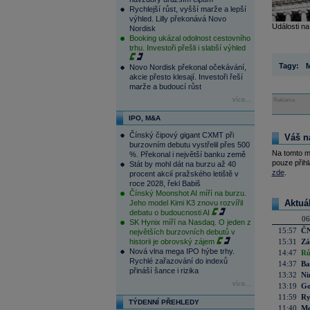
Rychlejší růst, vyšší marže a lepší
výhled. Lilly překonává Novo
Události na
Nordisk
Booking ukázal odolnost cestovního
trhu. Investoři přešli i slabší výhled
Tagy:
M
Novo Nordisk překonal očekávání,
akcie přesto klesají. Investoři řeší
marže a budoucí růst
více...
Reklama
IPO, M&A
Čínský čipový gigant CXMT při
Váš n
burzovním debutu vystřelil přes 500
Na tomto m
%. Překonal i největší banku země
pouze přihl
Stát by mohl dát na burzu až 40
zde
.
procent akcií pražského letiště v
roce 2028, řekl Babiš
Čínský Moonshot AI míří na burzu.
Aktuá
Jeho model Kimi K3 znovu rozvířil
debatu o budoucnosti AI
06
SK Hynix míří na Nasdaq. O jeden z
15:57
ČN
největších burzovních debutů v
historii je obrovský zájem
15:31
Zá
Nová vlna mega IPO hýbe trhy.
14:47
Rů
Rychlé zařazování do indexů
14:37
Ba
přináší šance i rizika
13:32
Ni
více...
13:19
Go
11:59
Ry
TÝDENNÍ PŘEHLEDY
11:40
Me