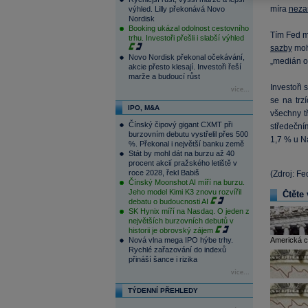
míra
neza
výhled. Lilly překonává Novo
Nordisk
Booking ukázal odolnost cestovního
Tím Fed m
trhu. Investoři přešli i slabší výhled
sazby
moho
Novo Nordisk překonal očekávání,
„medián o
akcie přesto klesají. Investoři řeší
marže a budoucí růst
Investoři 
více...
se na trz
IPO, M&A
všechny t
Čínský čipový gigant CXMT při
středeční
burzovním debutu vystřelil přes 500
1,7 % u N
%. Překonal i největší banku země
Stát by mohl dát na burzu až 40
procent akcií pražského letiště v
roce 2028, řekl Babiš
(Zdroj: Fe
Čínský Moonshot AI míří na burzu.
Jeho model Kimi K3 znovu rozvířil
Čtěte 
debatu o budoucnosti AI
SK Hynix míří na Nasdaq. O jeden z
největších burzovních debutů v
historii je obrovský zájem
Nová vlna mega IPO hýbe trhy.
Americká ce
Rychlé zařazování do indexů
přináší šance i rizika
více...
TÝDENNÍ PŘEHLEDY