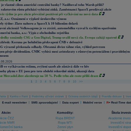
nanční trhy
 je vlastně cílem americké centrální banky? Nasliboval toho Warsh příliš?
 raketovém růstu přichází vybírání zisků. Zaměstnanci SpaceX prodávají akcie
věr týdne je pro akcie převážně pozitivní při vyčkávání na nová data
Z, a.s.: Oznámení o výplatě úrokového výnosu
rly týdne: Zlato nahoru a SpaceX k 10 bilionům dolarů
avní akcionář Volkswagenu je ve ztrátě, automobilku vyzval k rychlým opatřením
merční banka, a.s.: Výpis z obchodního rejstříku
sledky oznámily CSG a Gen Digital, Trump uvalil nová cla. Evropa zahájí opatrně
zbřesk: Koruna po holubičím překvapení ČNB v defenzivě
G výrazně překonala odhady. Obranná divize táhne růst, výhled potvrzen
pen přeje dividendám. CNBC vybírá mezi aristokraty s růstovým potenciálem i pravidelným
nosem
.08.2026
B ve vyčkávacím režimu, zvýšení sazeb ale zůstává dále ve hře
soby plynu v EU jsou pro toto období rekordně nízké, ukazují data
st MercadoLibre akceleruje na 50 %. Podle trhu ale roste příliš draze
1
2
3
4
5
6
7
8
9
10
>>
atria
|
Kariéra v Patrii
|
Podmínky užívání stránek
|
Ochrana osobních údajů
|
Pravidla diskuse
|
Inve
|
|
|
|
|
E-mail newsletter
SMS zpravodajství
Data export
Mobilní verze
R
=
Real-Time dat
Akcie:
Komodity:
Škola invest
Akcie ČEZ
Ropa BRENT
Akademie inves
kcie NWR
Ropa WTI
Investiční stra
Komerční banka
Zemní plyn
Investiční dopo