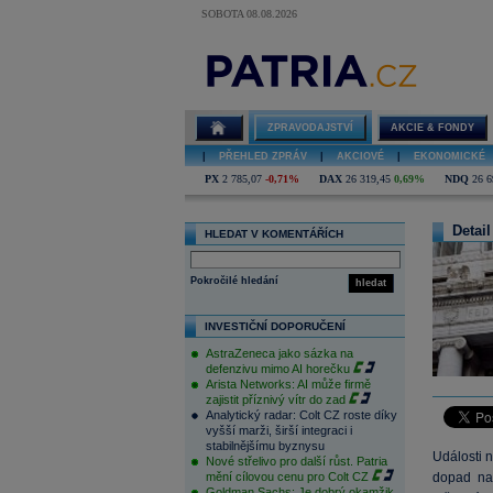
SOBOTA 08.08.2026
ZPRAVODAJSTVÍ
AKCIE & FONDY
|
PŘEHLED ZPRÁV
|
AKCIOVÉ
|
EKONOMICKÉ
PX
2 785,07
-0,71%
DAX
26 319,45
0,69%
NDQ
26 6
Detail
HLEDAT V KOMENTÁŘÍCH
Pokročilé hledání
hledat
INVESTIČNÍ DOPORUČENÍ
AstraZeneca jako sázka na
defenzivu mimo AI horečku
Arista Networks: AI může firmě
zajistit příznivý vítr do zad
Analytický radar: Colt CZ roste díky
vyšší marži, širší integraci i
stabilnějšímu byznysu
Události n
Nové střelivo pro další růst. Patria
mění cílovou cenu pro Colt CZ
dopad na
Goldman Sachs: Je dobrý okamžik