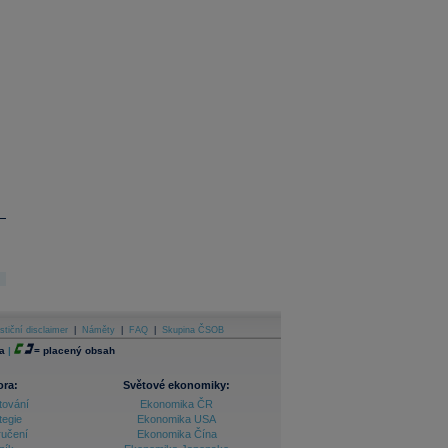
stiční disclaimer
|
Náměty
|
FAQ
|
Skupina ČSOB
a
|
=
placený obsah
ora:
Světové ekonomiky:
tování
Ekonomika ČR
tegie
Ekonomika USA
ručení
Ekonomika Čína