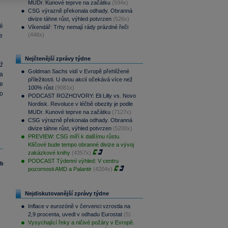
MUDr. Kunové teprve na začátku
(594x)
CSG výrazně překonala odhady. Obranná
divize táhne růst, výhled potvrzen
(526x)
é
Víkendář: Trhy nemají rády prázdné řeči
(446x)
že
Nejčtenější zprávy týdne
ž
Goldman Sachs vidí v Evropě přehlížené
a
příležitosti. U dvou akcií očekává více než
e
100% růst
(9081x)
o
PODCAST ROZHOVORY: Eli Lilly vs. Novo
Nordisk. Revoluce v léčbě obezity je podle
MUDr. Kunové teprve na začátku
(7127x)
CSG výrazně překonala odhady. Obranná
divize táhne růst, výhled potvrzen
(5200x)
PREVIEW: CSG míří k dalšímu růstu.
Klíčové bude tempo obranné divize a vývoj
zakázkové knihy
(4357x)
PODCAST Týdenní výhled: V centru
eb
pozornosti AMD a Palantir
(4204x)
Nejdiskutovanější zprávy týdne
Inflace v eurozóně v červenci vzrostla na
2,9 procenta, uvedl v odhadu Eurostat
(5)
Vysychající řeky a ničivé požáry v Evropě.