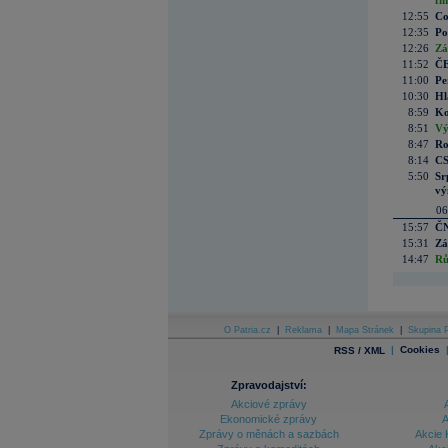
fi
12:55
Co
12:35
Po
12:26
Zá
11:52
ČE
11:00
Pe
10:30
Hl
8:59
Ko
8:51
Vý
8:47
Ro
8:14
CS
5:50
Sr
vý
06
15:57
ČN
15:31
Zá
14:47
Rů
O Patria.cz
|
Reklama
|
Mapa Stránek
|
Skupina P
|
Cookies
RSS / XML
Zpravodajství:
Akciové zprávy
Ekonomické zprávy
A
Zprávy o měnách a sazbách
Akcie 