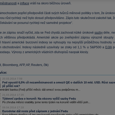
městnanosti
a
inflace
vrátí na skoro běžnou úroveň.
imochodem popřel předpovědi části svých tvůrců měnové politiky o tom, že úrokov
u růst rychleji než bylo dosud předpovídáno. Zápis tuto skutečnost zakotvil tak, 
čekávání se posunul rychleji než samotné projekce“.
se ze zápisu snaží vyčíst, zda se Fed chystá zachovat nízké úrokové
sazby
déle, ne
ích většinou předpokládá. Americké akcie po zveřejnění zápisu výrazně stouply 
ři hlavní americké burzovní indexy se vyhouply na nejvyšší průběžnou hodnotu v
m obchodování. Indexy následně uzavíraly se zisky od 1,1 % u S&P500 a
DJIA
p
asdaqu. Výnosy z amerických vládních dluhopisů naopak klesly.
d, Bloomberg, AFP, AP, Reuters, čtk)
více:
20.03.2014 7:59
Fed opustil 6,5% cíl nezaměstnanosti a omezil QE o dalších 10 mld. USD. Růst saz
již příští rok?
ntrální banka (Fed) příští měsíc dál omezí svou podpůrnou m...
21.03.2014 17:35
Týdenní zpráva o koruně: Na obzoru vyšší sazby Fedu
Po zhruba měsíci stability jsme tento týden na koruně viděli větší poh...
09.04.2014 17:18
Eurodolar dál roste před zápisem z jednání Fedu
Euro během dneška už jen nevýrazně navyšovalo zisky vůči americkému do...