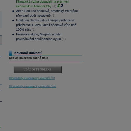
Klimatická rizika dopadají na průmysl,
ekonomiku i finanční trhy
(4)
Akce Fedu se odsouvá, americký trh práce
překvapil opět negativně
(1)
Goldman Sachs vidí v Evropě přehlížené
příležitosti. U dvou akcií očekává více než
100% růst
(1)
Prémiové akcie, Mag495 a další
pokračování současného cyklu
(1)
Kalendář událostí
Nebyla nalezena žádná data
UDÁLOSTI ONLINE
Dlouhodobý ekonomický kalendář ČR
Dlouhodobý ekonomický kalendář Svět
i