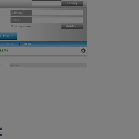
Hledej
Uživatel:
Heslo:
Nová registrace
Přihlásit
E PATRIA
DISKUSE
|
BLOG
4,61%
j
Reklama
í
í