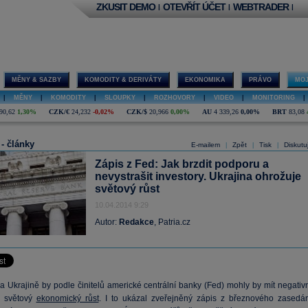
ZKUSIT DEMO
OTEVŘÍT ÚČET
WEBTRADER
|
|
|
MĚNY & SAZBY
KOMODITY & DERIVÁTY
EKONOMIKA
PRÁVO
MOJ
|
MĚNY
|
KOMODITY
|
SLOUPKY
|
ROZHOVORY
|
VIDEO
|
MONITORING
|
90,62
1,30%
CZK/€
24,232
-0,02%
CZK/$
20,966
0,00%
AU
4 339,26
0,00%
BRT
83,08
 - články
E-mailem
Zpět
Tisk
Diskutu
|
|
|
Zápis z Fed: Jak brzdit podporu a
nevystrašit investory. Ukrajina ohrožuje
světový růst
10.04.2014 9:29
Autor:
Redakce
, Patria.cz
a Ukrajině by podle činitelů americké centrální banky (Fed) mohly by mít negativn
 světový
ekonomický růst
. I to ukázal zveřejněný zápis z březnového zasedán