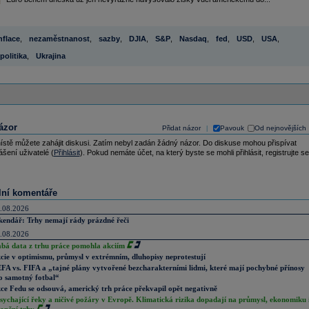
nflace
,
nezaměstnanost
,
sazby
,
DJIA
,
S&P
,
Nasdaq
,
fed
,
USD
,
USA
,
olitika
,
Ukrajina
ázor
Přidat názor
Pavouk
Od nejnovějších
|
ístě můžete zahájit diskusi. Zatím nebyl zadán žádný názor. Do diskuse mohou přispívat
ášení uživatelé (
Přihlásit
). Pokud nemáte účet, na který byste se mohli přihlásit, registrujte se
lní komentáře
.08.2026
kendář: Trhy nemají rády prázdné řeči
.08.2026
abá data z trhu práce pomohla akciím
cie v optimismu, průmysl v extrémním, dluhopisy neprotestují
FA vs. FIFA a „tajné plány vytvořené bezcharakterními lidmi, které mají pochybné přínosy
o samotný fotbal“
ce Fedu se odsouvá, americký trh práce překvapil opět negativně
sychající řeky a ničivé požáry v Evropě. Klimatická rizika dopadají na průmysl, ekonomiku 