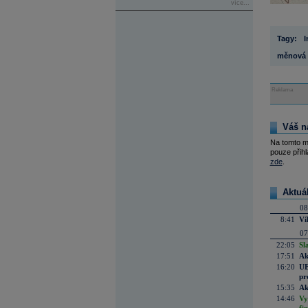
více...
Tagy:
I
měnová p
Reklama
Váš n
Na tomto m
pouze přihl
zde
.
Aktuá
08
8:41
Ví
07
22:05
Sl
17:51
Ak
16:20
UE
pr
15:35
Ak
14:46
Vy