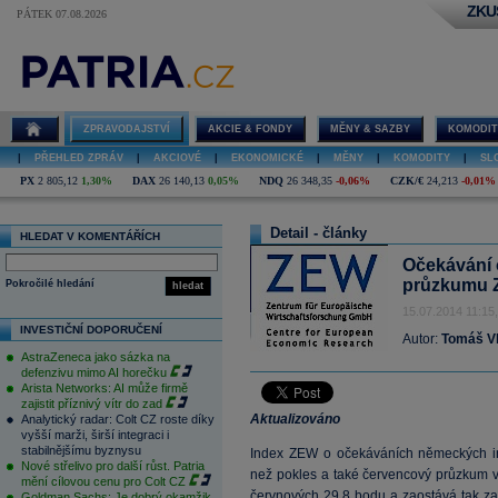
ZKU
PÁTEK 07.08.2026
ZPRAVODAJSTVÍ
AKCIE & FONDY
MĚNY & SAZBY
KOMODIT
|
PŘEHLED ZPRÁV
|
AKCIOVÉ
|
EKONOMICKÉ
|
MĚNY
|
KOMODITY
|
SL
PX
2 805,12
1,30%
DAX
26 140,13
0,05%
NDQ
26 348,35
-0,06%
CZK/€
24,213
-0,01%
Detail - články
HLEDAT V KOMENTÁŘÍCH
Očekávání
průzkumu Z
Pokročilé hledání
hledat
15.07.2014 11:15
INVESTIČNÍ DOPORUČENÍ
Autor:
Tomáš V
AstraZeneca jako sázka na
defenzivu mimo AI horečku
Arista Networks: AI může firmě
zajistit příznivý vítr do zad
Aktualizováno
Analytický radar: Colt CZ roste díky
vyšší marži, širší integraci i
stabilnějšímu byznysu
Index ZEW o očekáváních německých in
Nové střelivo pro další růst. Patria
než pokles a také červencový průzkum v
mění cílovou cenu pro Colt CZ
červnových 29,8 bodu a zaostává tak z
Goldman Sachs: Je dobrý okamžik