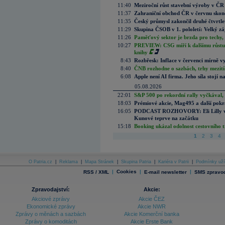
11:40
Meziroční růst stavební výroby v ČR
11:37
Zahraniční obchod ČR v červnu skonč
11:35
Český průmysl zakončil druhé čtvrtlet
11:29
Skupina ČSOB v 1. pololetí: Velký zá
11:26
Paměťový sektor je brzda pro techy,
10:27
PREVIEW: CSG míří k dalšímu růstu.
knihy
8:43
Rozbřesk: Inflace v červenci mírně v
8:40
ČNB rozhodne o sazbách, trhy mezitím
6:08
Apple není AI firma. Jeho síla stojí n
05.08.2026
22:01
S&P 500 po rekordní rally vyčkával,
18:03
Prémiové akcie, Mag495 a další pokr
16:05
PODCAST ROZHOVORY: Eli Lilly vs. 
Kunové teprve na začátku
15:18
Booking ukázal odolnost cestovního trh
1
2
3
4
O Patria.cz
|
Reklama
|
Mapa Stránek
|
Skupina Patria
|
Kariéra v Patrii
|
Podmínky uží
|
Cookies
|
|
RSS / XML
E-mail newsletter
SMS zpravod
Zpravodajství:
Akcie:
Akciové zprávy
Akcie ČEZ
Ekonomické zprávy
Akcie NWR
Zprávy o měnách a sazbách
Akcie Komerční banka
Zprávy o komoditách
Akcie Erste Bank