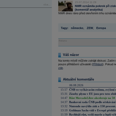
15.07.2014 11:29
více...
NWR oznámila pokrok při zisku
(komentář analytika)
NWR dnes ráno před otevřením trhu oznámila, 
Tagy:
německo
,
ZEW
,
Evropa
Reklama
Váš názor
Na tomto místě můžete zahájit diskusi. Zatím
pouze přihlášení uživatelé (
Přihlásit
). Pokud ne
zde
.
Aktuální komentáře
06.08.2026
15:57
ČNB ve vyčkávacím režimu, zvýšení s
15:31
Zásoby plynu v EU jsou pro toto obdo
14:47
Růst MercadoLibre akceleruje na 50 %
14:37
Bankovní rada ČNB podle očekávání 
13:32
Nintendo navýšilo zisk o 150 procen
13:19
Goldman Sachs vidí v Evropě přehlíže
11:59
Rychlejší růst, vyšší marže a lepší v