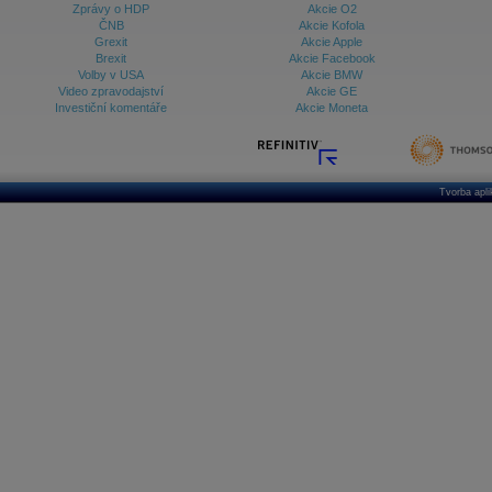
Zprávy o HDP
Akcie O2
ČNB
Akcie Kofola
Grexit
Akcie Apple
Brexit
Akcie Facebook
Volby v USA
Akcie BMW
Video zpravodajství
Akcie GE
Investiční komentáře
Akcie Moneta
Tvorba apl