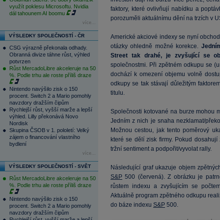
využít poklesu Microsoftu. Nvidia
faktory, které ovlivňují nabídku a pop
dál tahounem AI boomu
porozuměli aktuálnímu dění na trzích v 
více...
VÝSLEDKY SPOLEČNOSTÍ - ČR
Americké akciové indexy se nyní obchoduj
otázky ohledně možné korekce.
Jedním
CSG výrazně překonala odhady.
Obranná divize táhne růst, výhled
Street tak drahé, je zvyšující se
potvrzen
společnostmi. Při zpětném odkupu se (u
Růst MercadoLibre akceleruje na 50
dochází k omezení objemu volně dostup
%. Podle trhu ale roste příliš draze
odkupy se tak stávají důležitým faktore
Nintendo navýšilo zisk o 150
titulu.
procent. Switch 2 a Mario pomohly
navzdory dražším čipům
Rychlejší růst, vyšší marže a lepší
Společnosti kotované na burze mohou mí
výhled. Lilly překonává Novo
Jedním z nich je snaha nezklamat/překon
Nordisk
Možnou cestou, jak tento poměrový ukaz
Skupina ČSOB v 1. pololetí: Velký
zájem o financování vlastního
které se dělí zisk firmy. Pokud dosahuj
bydlení
tržní sentiment a podpořit/vyvolat rally.
více...
VÝSLEDKY SPOLEČNOSTÍ - SVĚT
Následující graf ukazuje objem zpětnýc
S&P
500 (červená). Z obrázku je patr
Růst MercadoLibre akceleruje na 50
%. Podle trhu ale roste příliš draze
růstem indexu a zvyšujícím se počtem 
Aktuálně program zpětného odkupu reali
Nintendo navýšilo zisk o 150
do báze indexu
S&P
500.
procent. Switch 2 a Mario pomohly
navzdory dražším čipům
Rychlejší růst, vyšší marže a lepší