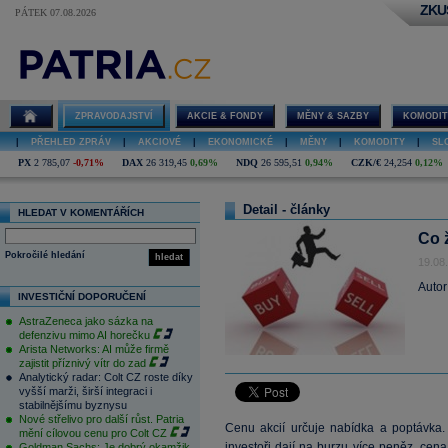
ZKU
PÁTEK 07.08.2026
ZPRAVODAJSTVÍ
AKCIE & FONDY
MĚNY & SAZBY
KOMODIT
|
PŘEHLED ZPRÁV
|
AKCIOVÉ
|
EKONOMICKÉ
|
MĚNY
|
KOMODITY
|
SL
PX
2 785,07
-0,71%
DAX
26 319,45
0,69%
NDQ
26 595,51
0,94%
CZK/€
24,254
0,12%
Detail - články
HLEDAT V KOMENTÁŘÍCH
Co 
Pokročilé hledání
hledat
19.08
Autor
INVESTIČNÍ DOPORUČENÍ
AstraZeneca jako sázka na
defenzivu mimo AI horečku
Arista Networks: AI může firmě
zajistit příznivý vítr do zad
Analytický radar: Colt CZ roste díky
vyšší marži, širší integraci i
stabilnějšímu byznysu
Nové střelivo pro další růst. Patria
Cenu akcií určuje nabídka a poptávka.
mění cílovou cenu pro Colt CZ
investoři dají na burzu více peněz, cena
Goldman Sachs: Je dobrý okamžik