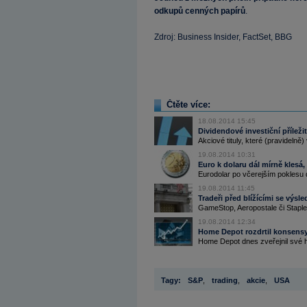
odkupů cenných papírů
.
Zdroj: Business Insider, FactSet, BBG
Čtěte více:
18.08.2014 15:45
Dividendové investiční příležit
Akciové tituly, které (pravidelně)
19.08.2014 10:31
Euro k dolaru dál mírně klesá
Eurodolar po včerejším poklesu dá
19.08.2014 11:45
Tradeři před blížícími se výsle
GameStop, Aeropostale či Staples 
19.08.2014 12:34
Home Depot rozdrtil konsensy 
Home Depot dnes zveřejnil své h
Tagy:
S&P
,
trading
,
akcie
,
USA