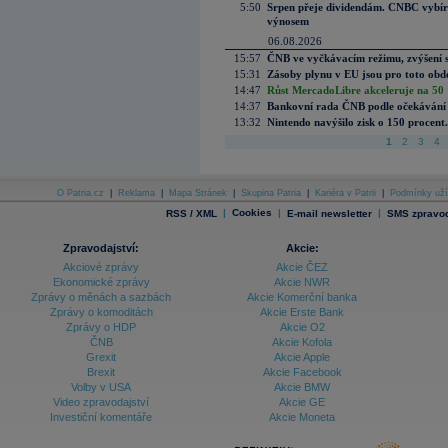
5:50
Srpen přeje dividendám. CNBC vybírá
výnosem
06.08.2026
15:57
ČNB ve vyčkávacím režimu, zvýšení s
15:31
Zásoby plynu v EU jsou pro toto obdo
14:47
Růst MercadoLibre akceleruje na 50 %
14:37
Bankovní rada ČNB podle očekávání 
13:32
Nintendo navýšilo zisk o 150 procen
1
2
3
4
O Patria.cz
|
Reklama
|
Mapa Stránek
|
Skupina Patria
|
Kariéra v Patrii
|
Podmínky uží
|
Cookies
|
|
RSS / XML
E-mail newsletter
SMS zpravod
Zpravodajství:
Akcie:
Akciové zprávy
Akcie ČEZ
Ekonomické zprávy
Akcie NWR
Zprávy o měnách a sazbách
Akcie Komerční banka
Zprávy o komoditách
Akcie Erste Bank
Zprávy o HDP
Akcie O2
ČNB
Akcie Kofola
Grexit
Akcie Apple
Brexit
Akcie Facebook
Volby v USA
Akcie BMW
Video zpravodajství
Akcie GE
Investiční komentáře
Akcie Moneta