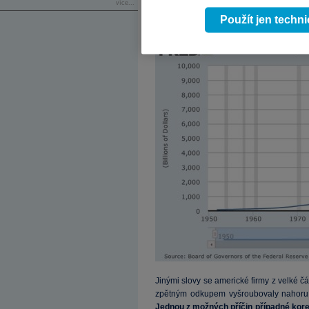
více...
nákup vlastních podílů. Míra firemního z
Použít jen techn
1950) - viz graf.
Jinými slovy se americké firmy z velké čás
zpětným odkupem vyšroubovaly nahoru a
Jednou z možných příčin případné kor