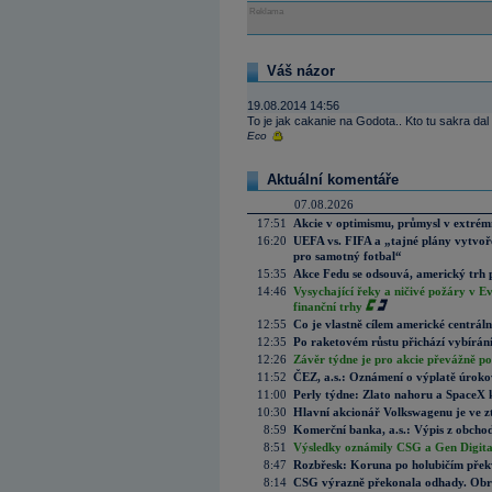
Reklama
Váš názor
19.08.2014 14:56
To je jak cakanie na Godota.. Kto tu sakra dal 
Eco
Aktuální komentáře
07.08.2026
17:51
Akcie v optimismu, průmysl v extrémn
16:20
UEFA vs. FIFA a „tajné plány vytvoř
pro samotný fotbal“
15:35
Akce Fedu se odsouvá, americký trh 
14:46
Vysychající řeky a ničivé požáry v E
finanční trhy
12:55
Co je vlastně cílem americké centrál
12:35
Po raketovém růstu přichází vybírán
12:26
Závěr týdne je pro akcie převážně po
11:52
ČEZ, a.s.: Oznámení o výplatě úrok
11:00
Perly týdne: Zlato nahoru a SpaceX 
10:30
Hlavní akcionář Volkswagenu je ve z
8:59
Komerční banka, a.s.: Výpis z obchod
8:51
Výsledky oznámily CSG a Gen Digital
8:47
Rozbřesk: Koruna po holubičím přek
8:14
CSG výrazně překonala odhady. Obran