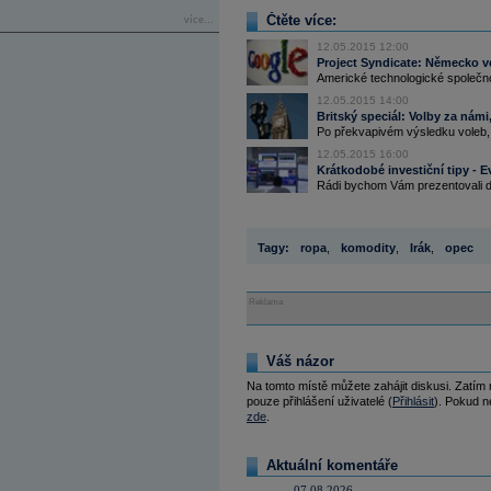
Čtěte více:
více...
12.05.2015 12:00
Project Syndicate: Německo 
Americké technologické společno
12.05.2015 14:00
Britský speciál: Volby za námi,
Po překvapivém výsledku voleb,
12.05.2015 16:00
Krátkodobé investiční tipy - E
Rádi bychom Vám prezentovali da
Tagy:
ropa
,
komodity
,
Irák
,
opec
Reklama
Váš názor
Na tomto místě můžete zahájit diskusi. Zatím
pouze přihlášení uživatelé (
Přihlásit
). Pokud ne
zde
.
Aktuální komentáře
07.08.2026