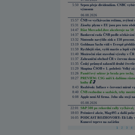
5:50
Srpen přeje dividendám. CNBC vybírá
výnosem
06.08.2026
15:57
ČNB ve vyčkávacím režimu, zvýšení s
15:31
Zásoby plynu v EU jsou pro toto obdo
14:47
Růst MercadoLibre akceleruje na 50 %
14:37
Bankovní rada ČNB podle očekávání 
13:32
Nintendo navýšilo zisk o 150 procen
13:19
Goldman Sachs vidí v Evropě přehlíže
11:59
Rychlejší růst, vyšší marže a lepší v
11:40
Meziroční růst stavební výroby v ČR
11:37
Zahraniční obchod ČR v červnu skonč
11:35
Český průmysl zakončil druhé čtvrtlet
11:29
Skupina ČSOB v 1. pololetí: Velký zá
11:26
Paměťový sektor je brzda pro techy,
10:27
PREVIEW: CSG míří k dalšímu růstu.
knihy
8:43
Rozbřesk: Inflace v červenci mírně v
8:40
ČNB rozhodne o sazbách, trhy mezitím
6:08
Apple není AI firma. Jeho síla stojí n
05.08.2026
22:01
S&P 500 po rekordní rally vyčkával,
18:03
Prémiové akcie, Mag495 a další pokr
16:05
PODCAST ROZHOVORY: Eli Lilly vs. 
Kunové teprve na začátku
1
2
3
4