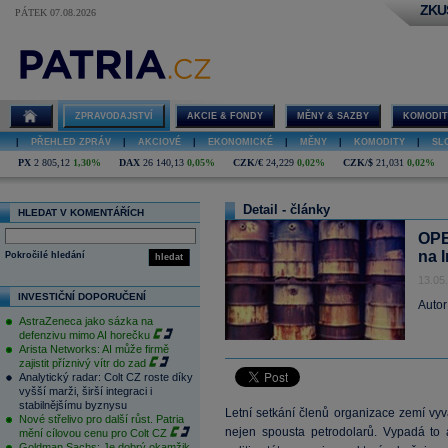
ZKU
PÁTEK 07.08.2026
ZPRAVODAJSTVÍ
AKCIE & FONDY
MĚNY & SAZBY
KOMODIT
|
PŘEHLED ZPRÁV
|
AKCIOVÉ
|
EKONOMICKÉ
|
MĚNY
|
KOMODITY
|
SL
PX
2 805,12
1,30%
DAX
26 140,13
0,05%
CZK/€
24,229
0,02%
CZK/$
21,031
0,02%
Detail - články
HLEDAT V KOMENTÁŘÍCH
OPE
na I
Pokročilé hledání
hledat
13.05
INVESTIČNÍ DOPORUČENÍ
Autor
AstraZeneca jako sázka na
defenzivu mimo AI horečku
Arista Networks: AI může firmě
zajistit příznivý vítr do zad
Analytický radar: Colt CZ roste díky
vyšší marži, širší integraci i
stabilnějšímu byznysu
Letní setkání členů organizace zemí vy
Nové střelivo pro další růst. Patria
nejen spousta petrodolarů. Vypadá to
mění cílovou cenu pro Colt CZ
Goldman Sachs: Je dobrý okamžik