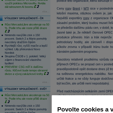
politice této organizace, která sdružuje v
využít poklesu Microsoftu. Nvidia
dál tahounem AI boomu
Ceny
ropy
Brent
i
WTI
sice v posledním
více...
letošní maxima, otázkou ovšem je, jak 
Největší exportéry
ropy
z organizace OP
VÝSLEDKY SPOLEČNOSTÍ - ČR
zásadní problém, který budou muset řeši
Růst MercadoLibre akceleruje na 50
se předešlo dalšímu pádu cen, v době, kdy
%. Podle trhu ale roste příliš draze
Jasné také je, že někteří členové OPEC 
Nintendo navýšilo zisk o 150
produkce přineslo. Irán a Irák nejenž
procent. Switch 2 a Mario pomohly
petrodolary hodily, ale zároveň i dis
navzdory dražším čipům
Rychlejší růst, vyšší marže a lepší
ačkoliv zrovna v případě Iránu bude 
výhled. Lilly překonává Novo
iránském jaderném programu.
Nordisk
Skupina ČSOB v 1. pololetí: Velký
Navzdory relativně prudkému vzrůstu 
zájem o financování vlastního
bydlení
příjmech OPECu se propad cen v posledn
PREVIEW: CSG míří k dalšímu
pravděpodobně opět dostane dnes již tro
růstu. Klíčové bude tempo obranné
na světovou energetickou nabídku. Nen
divize a vývoj zakázkové knihy
určité frakce a ne vždy funguje dodrž
více...
být lecčím, ale určitě není nepodstatný.
VÝSLEDKY SPOLEČNOSTÍ - SVĚT
Před nadcházejícím setkáním zemí OPEC 
Růst MercadoLibre akceleruje na 50
důležitost Iránu a Iráku. Následující st
%. Podle trhu ale roste příliš draze
největší ze všech vývozců OPEC, kdo bude
to i statistiky zveřejněné Bernstein Resea
Nintendo navýšilo zisk o 150
Povolte cookies a 
procent. Switch 2 a Mario pomohly
navzdory dražším čipům