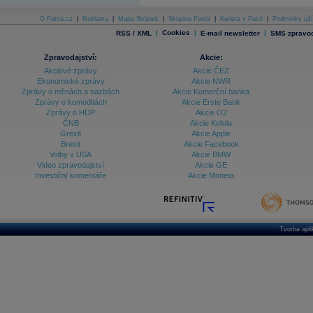
O Patria.cz
|
Reklama
|
Mapa Stránek
|
Skupina Patria
|
Kariéra v Patrii
|
Podmínky uží
|
Cookies
|
|
RSS / XML
E-mail newsletter
SMS zpravod
Zpravodajství:
Akcie:
Akciové zprávy
Akcie ČEZ
Ekonomické zprávy
Akcie NWR
Zprávy o měnách a sazbách
Akcie Komerční banka
Zprávy o komoditách
Akcie Erste Bank
Zprávy o HDP
Akcie O2
ČNB
Akcie Kofola
Grexit
Akcie Apple
Brexit
Akcie Facebook
Volby v USA
Akcie BMW
Video zpravodajství
Akcie GE
Investiční komentáře
Akcie Moneta
Tvorba apl