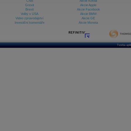
ČNB
Akcie Kofola
Grexit
Akcie Apple
Brexit
Akcie Facebook
Volby v USA
Akcie BMW
Video zpravodajství
Akcie GE
Investiční komentáře
Akcie Moneta
Tvorba apl