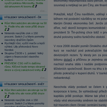
ekonomiky nepumpovala další peníze, byl by
využít poklesu Microsoftu. Nvidia
souvisejí a netýkají se jen Číny, ale finan
dál tahounem AI boomu
více...
Pokaždé, když Čínu navštívím, udělají 
VÝSLEDKY SPOLEČNOSTÍ - ČR
během mé poslední návštěvy se mi potvr
Růst MercadoLibre akceleruje na 50
kterým čínská ekonomika čelí. Jenže zá
%. Podle trhu ale roste příliš draze
dříve, než skončí kongres komunistické
prezident Si Ťin-pching chce totiž v p
Nintendo navýšilo zisk o 150
procent. Switch 2 a Mario pomohly
druhé poloviny svého funkčního období.
navzdory dražším čipům
Rychlejší růst, vyšší marže a lepší
V roce 2008 dosáhl poměr čínského dl
výhled. Lilly překonává Novo
Nordisk
kurz se nachází pod pokračujícím tl
Skupina ČSOB v 1. pololetí: Velký
devizových rezerv. Ty klesly jen za p
zájem o financování vlastního
bilionu
dolarů
a příčinou je zejména o
bydlení
PREVIEW: CSG míří k dalšímu
nachází snaha státu i nadále podporova
růstu. Klíčové bude tempo obranné
těžebních společností. Boom na trhu s by
divize a vývoj zakázkové knihy
přesto pokračují v kupení dluhů. V bank
nebankrotují.
více...
VÝSLEDKY SPOLEČNOSTÍ - SVĚT
Neochota vlády postavit se čelem k
Růst MercadoLibre akceleruje na 50
korporace k tomu, že vyhledávají příleži
%. Podle trhu ale roste příliš draze
kapitálu ještě posiluje. Máme tak před
Nintendo navýšilo zisk o 150
vlády vést ekonomiky směrem ke stabilitě
procent. Switch 2 a Mario pomohly
být hlavním cílem čínské centrální banky
navzdory dražším čipům