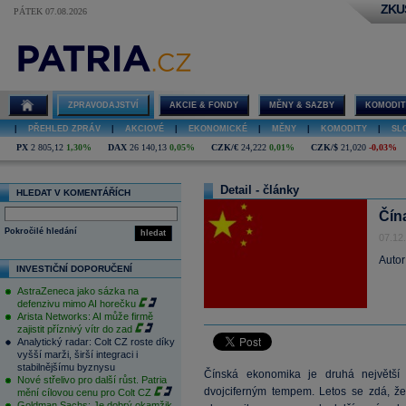
ZKU
PÁTEK 07.08.2026
ZPRAVODAJSTVÍ
AKCIE & FONDY
MĚNY & SAZBY
KOMODIT
|
PŘEHLED ZPRÁV
|
AKCIOVÉ
|
EKONOMICKÉ
|
MĚNY
|
KOMODITY
|
SL
PX
2 805,12
1,30%
DAX
26 140,13
0,05%
CZK/€
24,222
0,01%
CZK/$
21,020
-0,03%
Detail - články
HLEDAT V KOMENTÁŘÍCH
Čín
Pokročilé hledání
hledat
07.12
Autor
INVESTIČNÍ DOPORUČENÍ
AstraZeneca jako sázka na
defenzivu mimo AI horečku
Arista Networks: AI může firmě
zajistit příznivý vítr do zad
Analytický radar: Colt CZ roste díky
vyšší marži, širší integraci i
stabilnějšímu byznysu
Čínská ekonomika je druhá největší 
Nové střelivo pro další růst. Patria
dvojciferným tempem. Letos se zdá, ž
mění cílovou cenu pro Colt CZ
Goldman Sachs: Je dobrý okamžik