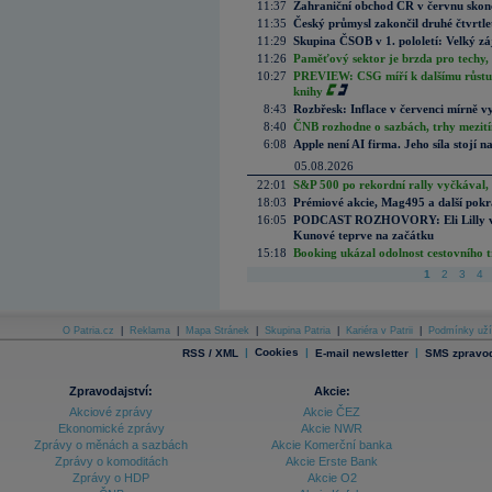
11:37
Zahraniční obchod ČR v červnu skonč
11:35
Český průmysl zakončil druhé čtvrtlet
11:29
Skupina ČSOB v 1. pololetí: Velký zá
11:26
Paměťový sektor je brzda pro techy,
10:27
PREVIEW: CSG míří k dalšímu růstu.
knihy
8:43
Rozbřesk: Inflace v červenci mírně v
8:40
ČNB rozhodne o sazbách, trhy mezitím
6:08
Apple není AI firma. Jeho síla stojí n
05.08.2026
22:01
S&P 500 po rekordní rally vyčkával,
18:03
Prémiové akcie, Mag495 a další pokr
16:05
PODCAST ROZHOVORY: Eli Lilly vs. 
Kunové teprve na začátku
15:18
Booking ukázal odolnost cestovního trh
1
2
3
4
O Patria.cz
|
Reklama
|
Mapa Stránek
|
Skupina Patria
|
Kariéra v Patrii
|
Podmínky uží
|
Cookies
|
|
RSS / XML
E-mail newsletter
SMS zpravod
Zpravodajství:
Akcie:
Akciové zprávy
Akcie ČEZ
Ekonomické zprávy
Akcie NWR
Zprávy o měnách a sazbách
Akcie Komerční banka
Zprávy o komoditách
Akcie Erste Bank
Zprávy o HDP
Akcie O2