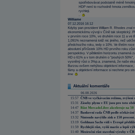
spotřebovávat podstatně méně hmotných 
HDP není to rozhodně hmota zeměkoule,
rychleji.
..
Williame
07.12.2016 16:12
Kdyby pan prezident William R. Rhodes znal r
ekonomickému vývoji v Číně tak skeptický. Při
v prvním roce 10%, ve druhém roce 11 a ve t
1,091% neznamená totiž nic jiného, než udrže
předchozího roku, tedy o 10%. Ve třetím roc
absolutní přírůstek 10% HD prvního roku zůs
perspektivy. V pětiletém horizontu znamená 
HD o 61% a v tom druhém o "pouhých 50%", ob
vysněný růst o 3%p.a. znamená, že naše eko
Burzou ovšem nehýbou objektivní informace, a
fámy a objektivní informace si nechme pro st
lime
Aktuální komentáře
06.08.2026
15:57
ČNB ve vyčkávacím režimu, zvýšení s
15:31
Zásoby plynu v EU jsou pro toto obdo
14:47
Růst MercadoLibre akceleruje na 50 %
14:37
Bankovní rada ČNB podle očekávání 
13:32
Nintendo navýšilo zisk o 150 procen
13:19
Goldman Sachs vidí v Evropě přehlíže
11:59
Rychlejší růst, vyšší marže a lepší v
11:40
Meziroční růst stavební výroby v ČR