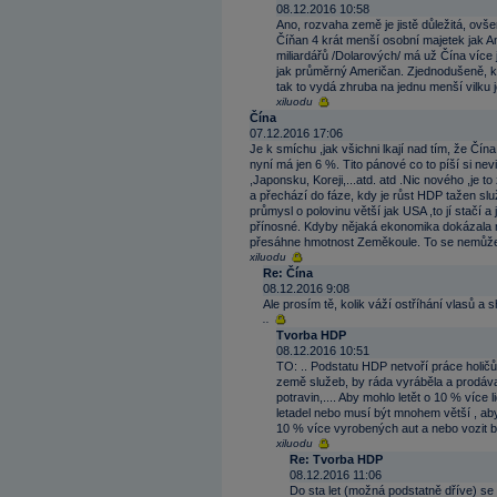
08.12.2016 10:58
Ano, rozvaha země je jistě důležitá, ovše
Číňan 4 krát menší osobní majetek jak A
miliardářů /Dolarových/ má už Čína více
jak průměrný Američan. Zjednodušeně, kd
tak to vydá zhruba na jednu menší vilku
xiluodu
Čína
07.12.2016 17:06
Je k smíchu ,jak všichni lkají nad tím, že Čí
nyní má jen 6 %. Tito pánové co to píší si n
,Japonsku, Koreji,...atd. atd .Nic nového ,je 
a přechází do fáze, kdy je růst HDP tažen sl
průmysl o polovinu větší jak USA ,to jí stačí a
přínosné. Kdyby nějaká ekonomika dokázala r
přesáhne hmotnost Zeměkoule. To se nemůže
xiluodu
Re: Čína
08.12.2016 9:08
Ale prosím tě, kolik váží ostříhání vlasů a s
..
Tvorba HDP
08.12.2016 10:51
TO: .. Podstatu HDP netvoří práce holičů
země služeb, by ráda vyráběla a prodávala
potravin,.... Aby mohlo letět o 10 % více
letadel nebo musí být mnohem větší , ab
10 % více vyrobených aut a nebo vozit ba
xiluodu
Re: Tvorba HDP
08.12.2016 11:06
Do sta let (možná podstatně dříve) se v