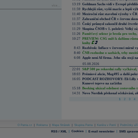
13:19
Goldman Sachs vidí v Evropě přehlíže
více...
11:59
Rychlejší růst, vyšší marže a lepší v
11:40
Meziroční růst stavební výroby v ČR
11:37
Zahraniční obchod ČR v červnu skonč
11:35
Český průmysl zakončil druhé čtvrtlet
11:29
Skupina ČSOB v 1. pololetí: Velký zá
11:26
Paměťový sektor je brzda pro techy,
10:27
PREVIEW: CSG míří k dalšímu růstu.
knihy
8:43
Rozbřesk: Inflace v červenci mírně v
8:40
ČNB rozhodne o sazbách, trhy mezitím
6:08
Apple není AI firma. Jeho síla stojí n
05.08.2026
22:01
S&P 500 po rekordní rally vyčkával,
18:03
Prémiové akcie, Mag495 a další pokr
16:05
PODCAST ROZHOVORY: Eli Lilly vs. 
Kunové teprve na začátku
15:18
Booking ukázal odolnost cestovního trh
14:31
Novo Nordisk překonal očekávání, akci
1
2
3
4
O Patria.cz
|
Reklama
|
Mapa Stránek
|
Skupina Patria
|
Kariéra v Patrii
|
Podmínky uží
|
Cookies
|
|
RSS / XML
E-mail newsletter
SMS zpravod