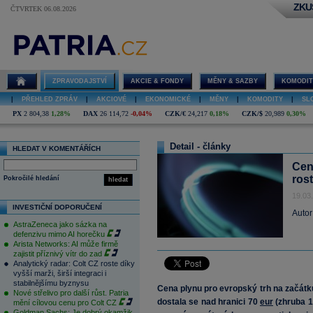
ZKU
ČTVRTEK 06.08.2026
ZPRAVODAJSTVÍ
AKCIE & FONDY
MĚNY & SAZBY
KOMODIT
|
PŘEHLED ZPRÁV
|
AKCIOVÉ
|
EKONOMICKÉ
|
MĚNY
|
KOMODITY
|
SL
PX
2 804,38
1,28%
DAX
26 114,72
-0,04%
CZK/€
24,217
0,18%
CZK/$
20,989
0,30%
Detail - články
HLEDAT V KOMENTÁŘÍCH
Cen
ros
Pokročilé hledání
hledat
19.03
INVESTIČNÍ DOPORUČENÍ
Autor
AstraZeneca jako sázka na
defenzivu mimo AI horečku
Arista Networks: AI může firmě
zajistit příznivý vítr do zad
Analytický radar: Colt CZ roste díky
vyšší marži, širší integraci i
stabilnějšímu byznysu
Cena plynu pro evropský trh na začátk
Nové střelivo pro další růst. Patria
dostala se nad hranici 70
eur
(zhruba 1
mění cílovou cenu pro Colt CZ
Goldman Sachs: Je dobrý okamžik