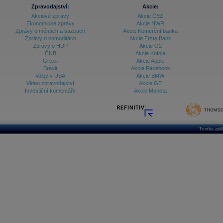
Zpravodajství:
Akcie:
Akciové zprávy
Akcie ČEZ
Ekonomické zprávy
Akcie NWR
Zprávy o měnách a sazbách
Akcie Komerční banka
Zprávy o komoditách
Akcie Erste Bank
Zprávy o HDP
Akcie O2
ČNB
Akcie Kofola
Grexit
Akcie Apple
Brexit
Akcie Facebook
Volby v USA
Akcie BMW
Video zpravodajství
Akcie GE
Investiční komentáře
Akcie Moneta
Tvorba apl