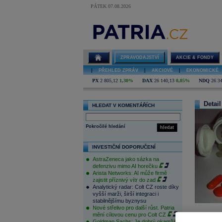
PÁTEK 07.08.2026
ZPRAVODAJSTVÍ
AKCIE & FONDY
|
PŘEHLED ZPRÁV
|
AKCIOVÉ
|
EKONOMICKÉ
PX
2 805,12
1,30%
DAX
26 140,13
0,05%
NDQ
26 3
Detail
HLEDAT V KOMENTÁŘÍCH
Pokročilé hledání
hledat
INVESTIČNÍ DOPORUČENÍ
AstraZeneca jako sázka na
defenzivu mimo AI horečku
Arista Networks: AI může firmě
zajistit příznivý vítr do zad
Analytický radar: Colt CZ roste díky
vyšší marži, širší integraci i
stabilnějšímu byznysu
Nové střelivo pro další růst. Patria
mění cílovou cenu pro Colt CZ
Goldman Sachs: Je dobrý okamžik