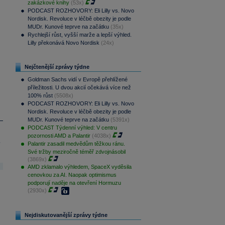
zakázkové knihy
(53x)
PODCAST ROZHOVORY: Eli Lilly vs. Novo
Nordisk. Revoluce v léčbě obezity je podle
MUDr. Kunové teprve na začátku
(35x)
Rychlejší růst, vyšší marže a lepší výhled.
Lilly překonává Novo Nordisk
(24x)
Nejčtenější zprávy týdne
Goldman Sachs vidí v Evropě přehlížené
příležitosti. U dvou akcií očekává více než
100% růst
(5508x)
PODCAST ROZHOVORY: Eli Lilly vs. Novo
Nordisk. Revoluce v léčbě obezity je podle
MUDr. Kunové teprve na začátku
(5391x)
PODCAST Týdenní výhled: V centru
pozornosti AMD a Palantir
(4038x)
.
Palantir zasadil medvědům těžkou ránu.
Své tržby meziročně téměř zdvojnásobil
(3869x)
AMD zklamalo výhledem, SpaceX vyděsila
cenovkou za AI. Naopak optimismus
podporují naděje na otevření Hormuzu
(2930x)
Nejdiskutovanější zprávy týdne