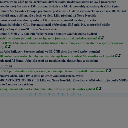
nkovní rada ČNB podle očekávání drží základní úrokovou sazbu na 3,75 procentech
ntendo navýšilo zisk o 150 procent. Switch 2 a Mario pomohly navzdory dražším čipům
ldman Sachs vidí v Evropě přehlížené příležitosti. U dvou akcií očekává více než 100% růst
chlejší růst, vyšší marže a lepší výhled. Lilly překonává Novo Nordisk
ziroční růst stavební výroby v ČR v červnu zpomalil na dvě procenta
hraniční obchod ČR v červnu skončil přebytkem 15,5 mld. Kč, meziročně nižším
ský průmysl zakončil druhé čtvrtletí silně
upina ČSOB v 1. pololetí: Velký zájem o financování vlastního bydlení
měťový sektor je brzda pro techy, trhy jsou na tom dopoledne smíšeně
EVIEW: CSG míří k dalšímu růstu. Klíčové bude tempo obranné divize a vývoj zakázkové
ihy
zbřesk: Inflace v červenci mírně vyšší, ČNB dnes úrokové sazby nezmění
B rozhodne o sazbách, trhy mezitím sledují Írán a závislost Microsoftu na OpenAI
ple není AI firma. Jeho síla stojí na produktech, ekosystému a disciplíně
.08.2026
P 500 po rekordní rally vyčkával, trh sleduje Hormuz i výsledkovou sezónu
émiové akcie, Mag495 a další pokračování současného cyklu
DCAST ROZHOVORY: Eli Lilly vs. Novo Nordisk. Revoluce v léčbě obezity je podle MUDr
nové teprve na začátku
oking ukázal odolnost cestovního trhu. Investoři přešli i slabší výhled
1
2
3
4
5
6
7
8
9
10
>>