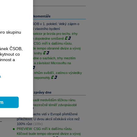
Související komentáře
Skupina ČSOB v 1. pololetí: Velký zájem o
financování vlastního bydlení
pro skupinu
Paměťový sektor je brzda pro techy, trhy
jsou na tom dopoledne smíšeně
PREVIEW: CSG míří k dalšímu růstu.
ránek ČSOB,
Klíčové bude tempo obranné divize a vývoj
zakázkové knihy
kytnout co
ČNB rozhodne o sazbách, trhy mezitím
innost a
sledují Írán a závislost Microsoftu na
OpenAI
Geopolitika trhům svědčí, zatímco výsledky
a
sentimentu nepomohly
Nejčtenější zprávy dne
Palantir zasadil medvědům těžkou ránu.
ím
Své tržby meziročně téměř zdvojnásobil
(180x)
Goldman Sachs vidí v Evropě přehlížené
příležitosti. U dvou akcií očekává více než
100% růst
(109x)
PREVIEW: CSG míří k dalšímu růstu.
Klíčové bude tempo obranné divize a vývoj