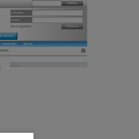
Hledej
Uživatel:
Heslo:
Nová registrace
Přihlásit
E PATRIA
DISKUSE
|
BLOG
0,94%
j
Reklama