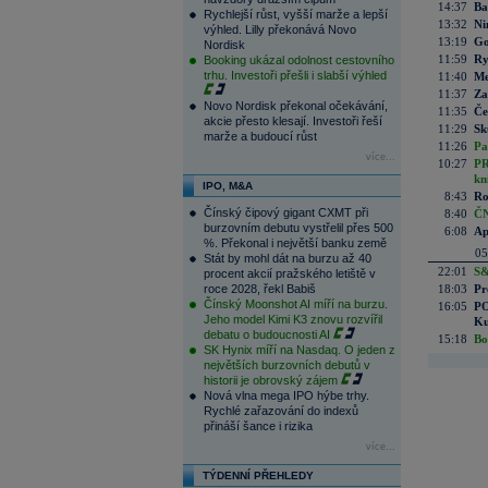
14:37
Ba
Rychlejší růst, vyšší marže a lepší
13:32
Ni
výhled. Lilly překonává Novo
13:19
Go
Nordisk
11:59
Ry
Booking ukázal odolnost cestovního
trhu. Investoři přešli i slabší výhled
11:40
Me
11:37
Za
Novo Nordisk překonal očekávání,
11:35
Če
akcie přesto klesají. Investoři řeší
11:29
Sk
marže a budoucí růst
11:26
Pa
více...
10:27
PR
kn
IPO, M&A
8:43
Ro
Čínský čipový gigant CXMT při
8:40
ČN
burzovním debutu vystřelil přes 500
6:08
Ap
%. Překonal i největší banku země
05
Stát by mohl dát na burzu až 40
22:01
S&
procent akcií pražského letiště v
roce 2028, řekl Babiš
18:03
Pr
Čínský Moonshot AI míří na burzu.
16:05
PO
Jeho model Kimi K3 znovu rozvířil
Ku
debatu o budoucnosti AI
15:18
Bo
SK Hynix míří na Nasdaq. O jeden z
největších burzovních debutů v
historii je obrovský zájem
Nová vlna mega IPO hýbe trhy.
Rychlé zařazování do indexů
přináší šance i rizika
více...
TÝDENNÍ PŘEHLEDY