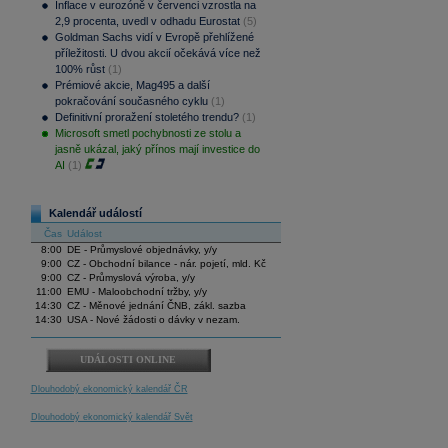
Inflace v eurozóně v červenci vzrostla na
2,9 procenta, uvedl v odhadu Eurostat
(5)
Goldman Sachs vidí v Evropě přehlížené
příležitosti. U dvou akcií očekává více než
100% růst
(1)
Prémiové akcie, Mag495 a další
pokračování současného cyklu
(1)
Definitivní proražení stoletého trendu?
(1)
Microsoft smetl pochybnosti ze stolu a
jasně ukázal, jaký přínos mají investice do
AI
(1)
Kalendář událostí
Čas
Událost
8:00
DE - Průmyslové objednávky, y/y
9:00
CZ - Obchodní bilance - nár. pojetí, mld. Kč
9:00
CZ - Průmyslová výroba, y/y
11:00
EMU - Maloobchodní tržby, y/y
14:30
CZ - Měnové jednání ČNB, zákl. sazba
14:30
USA - Nové žádosti o dávky v nezam.
UDÁLOSTI ONLINE
Dlouhodobý ekonomický kalendář ČR
Dlouhodobý ekonomický kalendář Svět