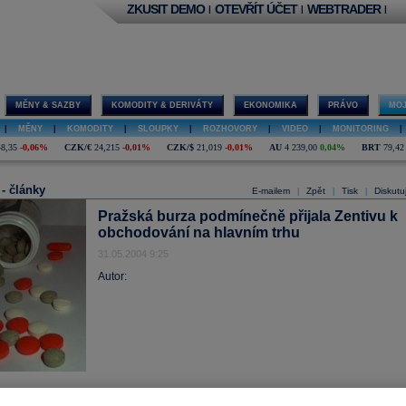
ZKUSIT DEMO
OTEVŘÍT ÚČET
WEBTRADER
|
|
|
MĚNY & SAZBY
KOMODITY & DERIVÁTY
EKONOMIKA
PRÁVO
MOJ
|
MĚNY
|
KOMODITY
|
SLOUPKY
|
ROZHOVORY
|
VIDEO
|
MONITORING
|
48,35
-0,06%
CZK/€
24,215
-0,01%
CZK/$
21,019
-0,01%
AU
4 239,00
0,04%
BRT
79,42
 - články
E-mailem
Zpět
Tisk
Diskutu
|
|
|
Pražská burza podmínečně přijala Zentivu k
obchodování na hlavním trhu
31.05.2004 9:25
Autor: