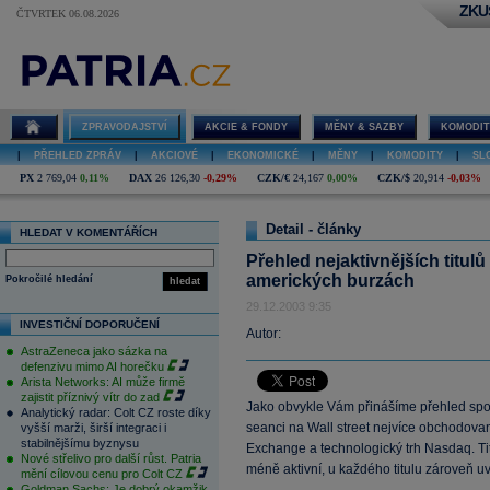
ZKU
ČTVRTEK 06.08.2026
ZPRAVODAJSTVÍ
AKCIE & FONDY
MĚNY & SAZBY
KOMODIT
|
PŘEHLED ZPRÁV
|
AKCIOVÉ
|
EKONOMICKÉ
|
MĚNY
|
KOMODITY
|
SL
PX
2 769,04
0,11%
DAX
26 126,30
-0,29%
CZK/€
24,167
0,00%
CZK/$
20,914
-0,03%
Detail - články
HLEDAT V KOMENTÁŘÍCH
Přehled nejaktivnějších titu
amerických burzách
Pokročilé hledání
hledat
29.12.2003 9:35
INVESTIČNÍ DOPORUČENÍ
Autor:
AstraZeneca jako sázka na
defenzivu mimo AI horečku
Arista Networks: AI může firmě
zajistit příznivý vítr do zad
Jako obvykle Vám přinášíme přehled spole
Analytický radar: Colt CZ roste díky
seanci na Wall street nejvíce obchodovan
vyšší marži, širší integraci i
stabilnějšímu byznysu
Exchange a technologický trh Nasdaq. Tit
Nové střelivo pro další růst. Patria
méně aktivní, u každého titulu zároveň
mění cílovou cenu pro Colt CZ
Goldman Sachs: Je dobrý okamžik