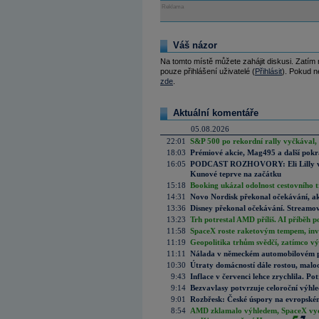
Reklama
Váš názor
Na tomto místě můžete zahájit diskusi. Zatím
pouze přihlášení uživatelé (
Přihlásit
). Pokud ne
zde
.
Aktuální komentáře
05.08.2026
22:01
S&P 500 po rekordní rally vyčkával,
18:03
Prémiové akcie, Mag495 a další pokr
16:05
PODCAST ROZHOVORY: Eli Lilly vs. 
Kunové teprve na začátku
15:18
Booking ukázal odolnost cestovního trh
14:31
Novo Nordisk překonal očekávání, akci
13:36
Disney překonal očekávání. Streamova
13:23
Trh potrestal AMD příliš. AI příběh p
11:58
SpaceX roste raketovým tempem, inves
11:19
Geopolitika trhům svědčí, zatímco v
11:11
Nálada v německém automobilovém prů
10:30
Útraty domácností dále rostou, malo
9:43
Inflace v červenci lehce zrychlila. Pot
9:14
Bezvavlasy potvrzuje celoroční výhl
9:01
Rozbřesk: České úspory na evropském
8:54
AMD zklamalo výhledem, SpaceX vydě