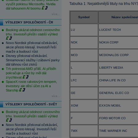
Tabulka 1: Nejaktivnější tituly na trhu N
využít poklesu Microsoftu. Nvidia
dál tahounem AI boomu
více...
Symbol
Název společnost
VÝSLEDKY SPOLEČNOSTÍ - ČR
Booking ukázal odolnost cestovního
LU
LUCENT TECH
trhu. Investoři přešli i slabší výhled
NOK
NOKIA CORP
Novo Nordisk překonal očekávání,
akcie přesto klesají. Investoři řeší
marže a budoucí růst
MCD
MCDONALDS CORP
Disney překonal očekávání.
Streamovací služby i zábavní parky
dál táhnou růst zisků
L
LIBERTY MEDIA
Trh potrestal AMD příliš. AI příběh
pokračuje a růst by měl dál
zrychlovat
LFC
CHINA LIFE IN CO
SpaceX roste raketovým tempem,
investory ale děsí účet za AI a
Starship
GE
GENERAL ELEC CO
více...
VÝSLEDKY SPOLEČNOSTÍ - SVĚT
XOM
EXXON MOBIL
Booking ukázal odolnost cestovního
trhu. Investoři přešli i slabší výhled
F
FORD MOTOR CO
Novo Nordisk překonal očekávání,
akcie přesto klesají. Investoři řeší
TWX
TIME WARNER INC
marže a budoucí růst
Disney překonal očekávání.