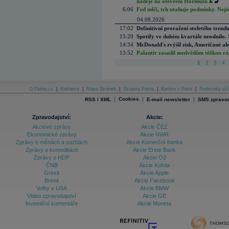
naděje na otevření Hormuzu
6:06
Fed mlčí, trh utahuje podmínky. Nejis
04.08.2026
17:02
Definitivní proražení stoletého trend
15:20
Spotify ve duhém kvartále neoslnilo. 
14:34
McDonald's zvýšil zisk, Američané ale
13:52
Palantir zasadil medvědům těžkou rá
1
2
3
4
O Patria.cz
|
Reklama
|
Mapa Stránek
|
Skupina Patria
|
Kariéra v Patrii
|
Podmínky uží
|
Cookies
|
|
RSS / XML
E-mail newsletter
SMS zpravod
Zpravodajství:
Akcie:
Akciové zprávy
Akcie ČEZ
Ekonomické zprávy
Akcie NWR
Zprávy o měnách a sazbách
Akcie Komerční banka
Zprávy o komoditách
Akcie Erste Bank
Zprávy o HDP
Akcie O2
ČNB
Akcie Kofola
Grexit
Akcie Apple
Brexit
Akcie Facebook
Volby v USA
Akcie BMW
Video zpravodajství
Akcie GE
Investiční komentáře
Akcie Moneta