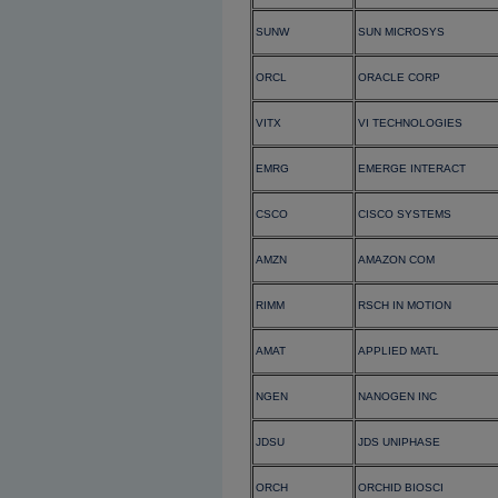
SUNW
SUN MICROSYS
ORCL
ORACLE CORP
VITX
VI TECHNOLOGIES
EMRG
EMERGE INTERACT
CSCO
CISCO SYSTEMS
AMZN
AMAZON COM
RIMM
RSCH IN MOTION
AMAT
APPLIED MATL
NGEN
NANOGEN INC
JDSU
JDS UNIPHASE
ORCH
ORCHID BIOSCI