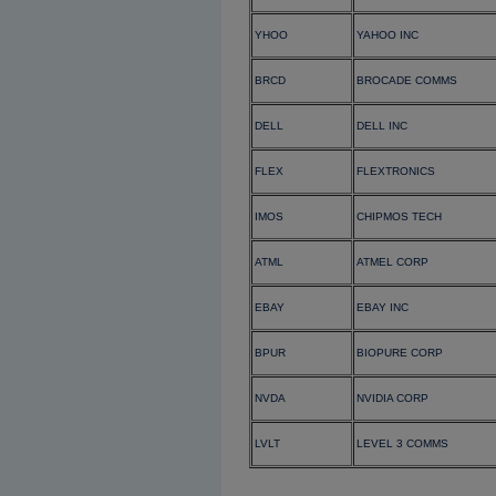
YHOO
YAHOO INC
BRCD
BROCADE COMMS
DELL
DELL INC
FLEX
FLEXTRONICS
IMOS
CHIPMOS TECH
ATML
ATMEL CORP
EBAY
EBAY INC
BPUR
BIOPURE CORP
NVDA
NVIDIA CORP
LVLT
LEVEL 3 COMMS