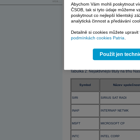
více...
Abychom Vám mohli poskytnout víc
DIS
WALT DISNEY CO
ČSOB, tak si tyto údaje můžeme vz
poskytnout co nejlepší klientský zá
VIAb
VIACOM CL B
analytická činnost a předávání coo
Detailně si cookies můžete upravit
NEM
NEWMONT MINING
podmínkách cookies Patria
.
LRY
LIBERTY PROP
Použít jen techn
HD
HOME DEPOT INC
Tabulka 2: Nejaktivnější tituly na trhu Na
Symbol
Název společnost
SIRI
SIRIUS SAT RADI
INAP
INTERNAP NETWK
MSFT
MICROSOFT CP
INTC
INTEL CORP