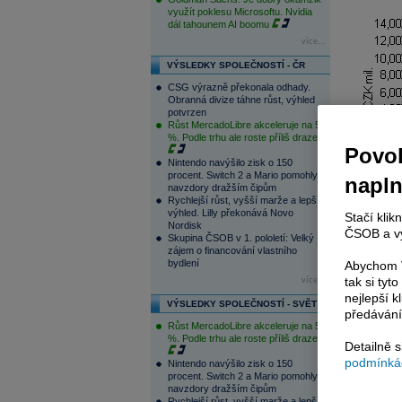
využít poklesu Microsoftu. Nvidia
dál tahounem AI boomu
více...
VÝSLEDKY SPOLEČNOSTÍ - ČR
CSG výrazně překonala odhady.
Obranná divize táhne růst, výhled
potvrzen
Růst MercadoLibre akceleruje na 50
%. Podle trhu ale roste příliš draze
Povol
Nintendo navýšilo zisk o 150
procent. Switch 2 a Mario pomohly
napl
navzdory dražším čipům
Rychlejší růst, vyšší marže a lepší
výhled. Lilly překonává Novo
Stačí klik
Nordisk
ČSOB a vy
Skupina ČSOB v 1. pololetí: Velký
zájem o financování vlastního
bydlení
Abychom V
tak si ty
více...
nejlepší k
VÝSLEDKY SPOLEČNOSTÍ - SVĚT
předávání
Růst MercadoLibre akceleruje na 50
%. Podle trhu ale roste příliš draze
Detailně 
podmínkác
Nintendo navýšilo zisk o 150
procent. Switch 2 a Mario pomohly
navzdory dražším čipům
Rychlejší růst, vyšší marže a lepší