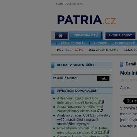
SOBOTA 08.08.2026
ZPRAVODAJSTVÍ
AKCIE & FONDY
|
PŘEHLED ZPRÁV
|
AKCIOVÉ
|
EKONOMICKÉ
PX
2 785,07
-0,71%
DAX
26 319,45
0,69%
CZK/€
24
Detail
HLEDAT V KOMENTÁŘÍCH
Mobilní
Pokročilé hledání
hledat
18.09.2003
Autor:
INVESTIČNÍ DOPORUČENÍ
AstraZeneca jako sázka na
defenzivu mimo AI horečku
Arista Networks: AI může firmě
V prvním č
zajistit příznivý vítr do zad
mobilní se
Analytický radar: Colt CZ roste díky
vyšší marži, širší integraci i
jednotliv
stabilnějšímu byznysu
ukazuje je
Nové střelivo pro další růst. Patria
mění cílovou cenu pro Colt CZ
Goldman Sachs: Je dobrý okamžik