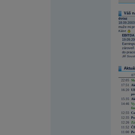
Váš n
dotaz
18.09.2003
muže mi pro
Kábrt
EBITDA
19.09.20
Earnings 
zároveň 
do praco
Jiří Sous
Aktuá
07
22:05
Sl
17:51
Ak
16:20
UE
pr
15:35
Ak
14:46
Vy
fi
12:55
Co
12:35
Po
12:26
Zá
11:52
ČE
11:00
Pe