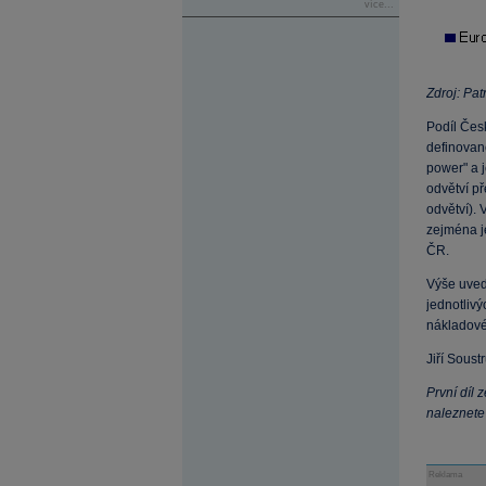
více...
Zdroj: Pat
Podíl Čes
definované
power" a j
odvětví př
odvětví). 
zejména je
ČR.
Výše uved
jednotlivý
nákladové 
Jiří Soust
První díl 
naleznet
Reklama