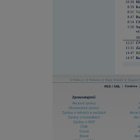
10:30
Hl
8:59
Ko
8:51
Vý
8:47
Ro
8:14
CS
5:50
Sr
vý
06
15:57
ČN
15:31
Zá
14:47
Rů
14:37
Ba
O Patria.cz
|
Reklama
|
Mapa Stránek
|
Skupina P
|
Cookies
RSS / XML
Zpravodajství:
Akciové zprávy
Ekonomické zprávy
A
Zprávy o měnách a sazbách
Akcie 
Zprávy o komoditách
Akc
Zprávy o HDP
ČNB
A
Grexit
A
Brexit
Akc