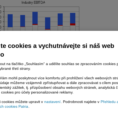
te cookies a vychutnávejte si náš web
no
nout na tlačítko „Souhlasím“ a udělíte souhlas se zpracováním cookies 
brané třetí strany.
ám mohli poskytnout více komfortu při prohlížení všech webových st
to údaje můžeme vzájemně zpřístupňovat a dále zpracovávat s cílem pos
lientský zážitek, tj. přizpůsobení obsahu webových stránek, analytická č
 cookies pro účely personalizované reklamy.
si cookies můžete upravit v
nastavení
. Podrobnosti najdete v
Přehledu 
h cookies Patria
.