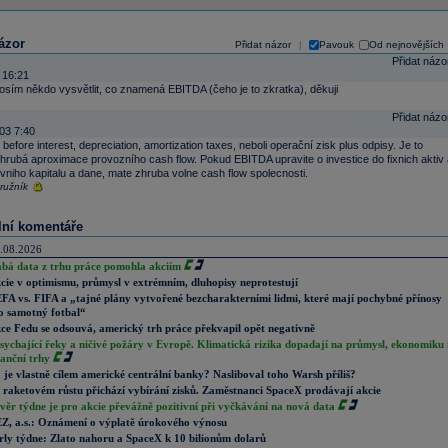
ázor
Přidat názor
Pavouk
Od nejnovějších
|
Přidat názo
 16:21
sím někdo vysvětlit, co znamená EBITDA (čeho je to zkratka), děkuji
Přidat názo
03 7:40
before interest, depreciation, amortization taxes, neboli operační zisk plus odpisy. Je to
hrubá aproximace provozního cash flow. Pokud EBITDA upravite o investice do fixnich aktiv 
vniho kapitalu a dane, mate zhruba volne cash flow spolecnosti.
tružník
lní komentáře
.08.2026
abá data z trhu práce pomohla akciím
cie v optimismu, průmysl v extrémním, dluhopisy neprotestují
FA vs. FIFA a „tajné plány vytvořené bezcharakterními lidmi, které mají pochybné přínosy
o samotný fotbal“
ce Fedu se odsouvá, americký trh práce překvapil opět negativně
sychající řeky a ničivé požáry v Evropě. Klimatická rizika dopadají na průmysl, ekonomiku 
nanční trhy
 je vlastně cílem americké centrální banky? Nasliboval toho Warsh příliš?
 raketovém růstu přichází vybírání zisků. Zaměstnanci SpaceX prodávají akcie
věr týdne je pro akcie převážně pozitivní při vyčkávání na nová data
Z, a.s.: Oznámení o výplatě úrokového výnosu
rly týdne: Zlato nahoru a SpaceX k 10 bilionům dolarů