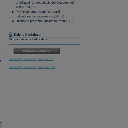
příležitosti. U dvou akcií očekává více než
100% růst
(1)
Prémiové akcie, Mag495 a další
pokračování současného cyklu
(1)
Definitivní proražení stoletého trendu?
(1)
Kalendář událostí
Nebyla nalezena žádná data
UDÁLOSTI ONLINE
m
Dlouhodobý ekonomický kalendář ČR
e
Dlouhodobý ekonomický kalendář Svět