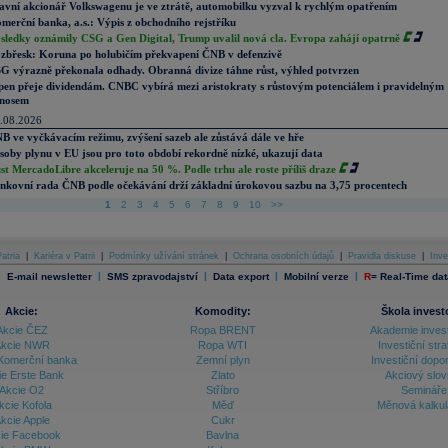
avní akcionář Volkswagenu je ve ztrátě, automobilku vyzval k rychlým opatřením
merční banka, a.s.: Výpis z obchodního rejstříku
sledky oznámily CSG a Gen Digital, Trump uvalil nová cla. Evropa zahájí opatrně
zbřesk: Koruna po holubičím překvapení ČNB v defenzivě
G výrazně překonala odhady. Obranná divize táhne růst, výhled potvrzen
pen přeje dividendám. CNBC vybírá mezi aristokraty s růstovým potenciálem i pravidelným
nosem
.08.2026
B ve vyčkávacím režimu, zvýšení sazeb ale zůstává dále ve hře
soby plynu v EU jsou pro toto období rekordně nízké, ukazují data
st MercadoLibre akceleruje na 50 %. Podle trhu ale roste příliš draze
nkovní rada ČNB podle očekávání drží základní úrokovou sazbu na 3,75 procentech
1
2
3
4
5
6
7
8
9
10
>>
atria
|
Kariéra v Patrii
|
Podmínky užívání stránek
|
Ochrana osobních údajů
|
Pravidla diskuse
|
Inve
|
|
|
|
|
E-mail newsletter
SMS zpravodajství
Data export
Mobilní verze
R
=
Real-Time dat
Akcie:
Komodity:
Škola invest
Akcie ČEZ
Ropa BRENT
Akademie inves
kcie NWR
Ropa WTI
Investiční stra
Komerční banka
Zemní plyn
Investiční dopo
ie Erste Bank
Zlato
Akciový slov
Akcie O2
Stříbro
Semináře
kcie Kofola
Měď
Měnová kalku
kcie Apple
Cukr
ie Facebook
Bavlna