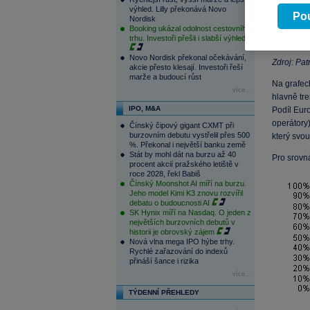
výhled. Lilly překonává Novo
Pou
Nordisk
Booking ukázal odolnost cestovního
trhu. Investoři přešli i slabší výhled
Novo Nordisk překonal očekávání,
Zdroj: Pat
akcie přesto klesají. Investoři řeší
marže a budoucí růst
Na grafech
více...
hlavně tr
IPO, M&A
Podíl Euro
operátory)
Čínský čipový gigant CXMT při
burzovním debutu vystřelil přes 500
který svou
%. Překonal i největší banku země
Stát by mohl dát na burzu až 40
Pro srovn
procent akcií pražského letiště v
roce 2028, řekl Babiš
Čínský Moonshot AI míří na burzu.
Jeho model Kimi K3 znovu rozvířil
debatu o budoucnosti AI
SK Hynix míří na Nasdaq. O jeden z
největších burzovních debutů v
historii je obrovský zájem
Nová vlna mega IPO hýbe trhy.
Rychlé zařazování do indexů
přináší šance i rizika
více...
TÝDENNÍ PŘEHLEDY