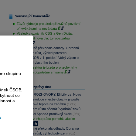
Související komentáře
Závěr týdne je pro akcie převážně pozitivní
při vyčkávání na nová data
Výsledky oznámily CSG a Gen Digital,
Trump uvalil nová cla. Evropa zahájí
opatrně
CSG výrazně překonala odhady. Obranná
divize táhne růst, výhled potvrzen
Skupina ČSOB v 1. pololetí: Velký zájem o
financování vlastního bydlení
Paměťový sektor je brzda pro techy, trhy
jsou na tom dopoledne smíšeně
pro skupinu
Nejčtenější zprávy dne
ránek ČSOB,
PODCAST ROZHOVORY: Eli Lilly vs. Novo
kytnout co
Nordisk. Revoluce v léčbě obezity je podle
innost a
MUDr. Kunové teprve na začátku
(121x)
Po raketovém růstu přichází vybírání zisků.
Zaměstnanci SpaceX prodávají akcie
(93x)
a
Slabá data z trhu práce pomohla akciím
(84x)
CSG výrazně překonala odhady. Obranná
divize táhne růst, výhled potvrzen
(76x)