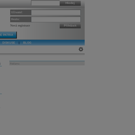
Hledej
Uživatel:
Heslo:
Nová registrace
Přihlásit
E PATRIA
DISKUSE
|
BLOG
j
Reklama
a