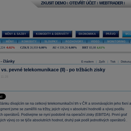
ZKUSIT DEMO
OTEVŘÍT ÚČET
WEBTRADER
|
|
|
MĚNY & SAZBY
KOMODITY & DERIVÁTY
EKONOMIKA
PRÁVO
MOJ
|
MĚNY
|
KOMODITY
|
SLOUPKY
|
ROZHOVORY
|
VIDEO
|
MONITORING
|
,224
-0,02%
CZK/$
20,959
0,00%
AU
4 339,26
0,00%
BRT
83,08
4,61%
 - články
E-mailem
Zpět
Tisk
Diskutu
|
|
|
 vs. pevné telekomunikace (II) - po tržbách zisky
 11:28
lánku dívajícím se na celkový telekomunikační trh v ČR a srovnávajícím jeho fixní 
gment jsme se zaměřili na tržby, jejich vývoj v absolutní hodnotě a vývoj podílu
ých operátorů. Podívejme se nyní podobně na operační zisky (EBITDA). První graf
jich vývoj co se týče absolutních hodnot, druhý pak podíl jednotlivých operátorů .