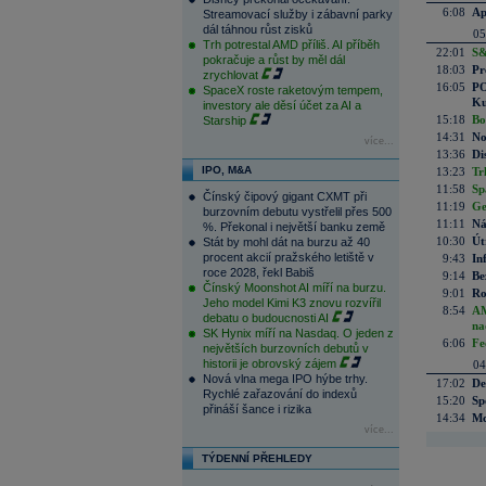
6:08
Ap
Streamovací služby i zábavní parky
dál táhnou růst zisků
05
Trh potrestal AMD příliš. AI příběh
22:01
S&
pokračuje a růst by měl dál
18:03
Pr
zrychlovat
16:05
PO
SpaceX roste raketovým tempem,
Ku
investory ale děsí účet za AI a
15:18
Bo
Starship
14:31
No
více...
13:36
Di
IPO, M&A
13:23
Tr
11:58
Sp
Čínský čipový gigant CXMT při
11:19
Ge
burzovním debutu vystřelil přes 500
11:11
Ná
%. Překonal i největší banku země
10:30
Út
Stát by mohl dát na burzu až 40
procent akcií pražského letiště v
9:43
In
roce 2028, řekl Babiš
9:14
Be
Čínský Moonshot AI míří na burzu.
9:01
Ro
Jeho model Kimi K3 znovu rozvířil
8:54
AM
debatu o budoucnosti AI
na
SK Hynix míří na Nasdaq. O jeden z
6:06
Fe
největších burzovních debutů v
historii je obrovský zájem
04
Nová vlna mega IPO hýbe trhy.
17:02
De
Rychlé zařazování do indexů
15:20
Sp
přináší šance i rizika
14:34
Mc
více...
TÝDENNÍ PŘEHLEDY