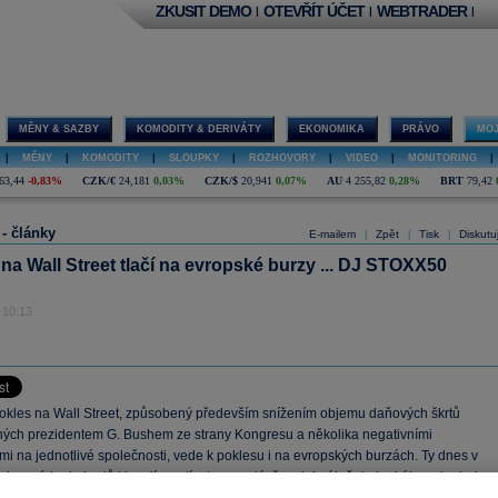
ZKUSIT DEMO
OTEVŘÍT ÚČET
WEBTRADER
|
|
|
MĚNY & SAZBY
KOMODITY & DERIVÁTY
EKONOMIKA
PRÁVO
MOJ
|
MĚNY
|
KOMODITY
|
SLOUPKY
|
ROZHOVORY
|
VIDEO
|
MONITORING
|
63,44
-0,83%
CZK/€
24,181
0,03%
CZK/$
20,941
0,07%
AU
4 255,82
0,28%
BRT
79,42
 - články
E-mailem
Zpět
Tisk
Diskutu
|
|
|
na Wall Street tlačí na evropské burzy ... DJ STOXX50
 10:13
pokles na Wall Street, způsobený především snížením objemu daňových škrtů
ých prezidentem G. Bushem ze strany Kongresu a několika negativními
i na jednotlivé společnosti, vede k poklesu i na evropských burzách. Ty dnes v
od prvních obchodů klesají a zatím to vypadá, že minimálně do brzkého odpoledne