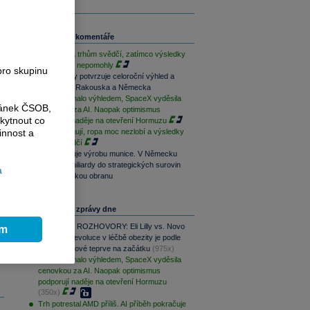
a
Související komentáře
Geopolitika trhům svědčí, zatímco výsledky
a
sentimentu nepomohly
pro skupinu
Bezvavlasy potvrzuje celoroční výhled a
vstoupí do Rakouska a Německa
AMD zklamalo výhledem, SpaceX vyděsila
ránek ČSOB,
cenovkou za AI. Naopak optimismus
kytnout co
podporují naděje na otevření Hormuzu
innost a
Techy fungují, ropa moc nezlobí a výsledky
trhům svědčí
CSG posiluje výrobu munice. V Německu
investuje miliardy do strategických surovin
a
pro evropskou obranu
Nejčtenější zprávy dne
PODCAST ROZHOVORY: Eli Lilly vs. Novo
ím
Nordisk. Revoluce v léčbě obezity je podle
MUDr. Kunové teprve na začátku
(975x)
AMD zklamalo výhledem, SpaceX vyděsila
cenovkou za AI. Naopak optimismus
podporují naděje na otevření Hormuzu
(350x)
Trh potrestal AMD příliš. AI příběh pokračuje