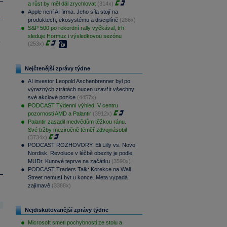
a růst by měl dál zrychlovat
(314x)
Apple není AI firma. Jeho síla stojí na
produktech, ekosystému a disciplíně
(286x)
S&P 500 po rekordní rally vyčkával, trh
sleduje Hormuz i výsledkovou sezónu
.
(253x)
Nejčtenější zprávy týdne
AI investor Leopold Aschenbrenner byl po
výrazných ztrátách nucen uzavřít všechny
své akciové pozice
(4457x)
PODCAST Týdenní výhled: V centru
pozornosti AMD a Palantir
(3912x)
Palantir zasadil medvědům těžkou ránu.
Své tržby meziročně téměř zdvojnásobil
(3734x)
PODCAST ROZHOVORY: Eli Lilly vs. Novo
Nordisk. Revoluce v léčbě obezity je podle
MUDr. Kunové teprve na začátku
(3590x)
PODCAST Traders Talk: Korekce na Wall
Street nemusí být u konce. Meta vypadá
zajímavě
(3388x)
Nejdiskutovanější zprávy týdne
Microsoft smetl pochybnosti ze stolu a