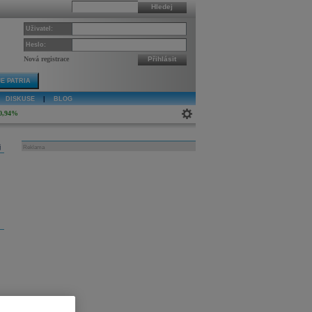
Hledej
Uživatel:
Heslo:
Nová registrace
Přihlásit
E PATRIA
DISKUSE
|
BLOG
0,94%
j
Reklama