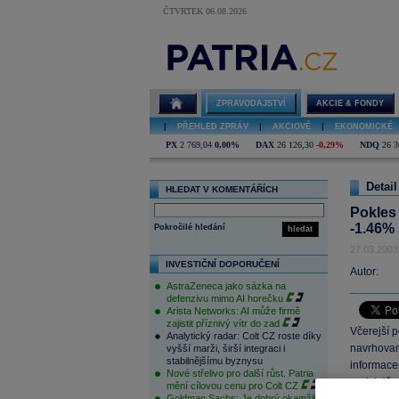
ČTVRTEK 06.08.2026
ZPRAVODAJSTVÍ
AKCIE & FONDY
|
PŘEHLED ZPRÁV
|
AKCIOVÉ
|
EKONOMICKÉ
PX
2 769,04
0,00%
DAX
26 126,30
-0,29%
NDQ
26 3
Detail
HLEDAT V KOMENTÁŘÍCH
Pokles 
-1.46%
Pokročilé hledání
hledat
27.03.2003
INVESTIČNÍ DOPORUČENÍ
Autor:
AstraZeneca jako sázka na
defenzivu mimo AI horečku
Arista Networks: AI může firmě
zajistit příznivý vítr do zad
Včerejší 
Analytický radar: Colt CZ roste díky
navrhovan
vyšší marži, širší integraci i
stabilnějšímu byznysu
informacem
Nové střelivo pro další růst. Patria
podstatě 
mění cílovou cenu pro Colt CZ
Goldman Sachs: Je dobrý okamžik