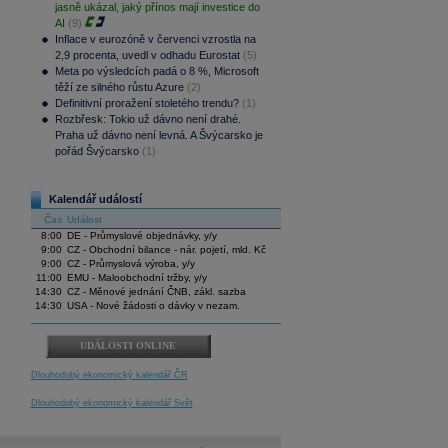
jasně ukázal, jaký přínos mají investice do
AI
(9)
Inflace v eurozóně v červenci vzrostla na
2,9 procenta, uvedl v odhadu Eurostat
(5)
Meta po výsledcích padá o 8 %, Microsoft
těží ze silného růstu Azure
(2)
Definitivní proražení stoletého trendu?
(1)
Rozbřesk: Tokio už dávno není drahé.
Praha už dávno není levná. A Švýcarsko je
pořád Švýcarsko
(1)
Kalendář událostí
Čas
Událost
8:00
DE - Průmyslové objednávky, y/y
9:00
CZ - Obchodní bilance - nár. pojetí, mld. Kč
9:00
CZ - Průmyslová výroba, y/y
11:00
EMU - Maloobchodní tržby, y/y
14:30
CZ - Měnové jednání ČNB, zákl. sazba
14:30
USA - Nové žádosti o dávky v nezam.
UDÁLOSTI ONLINE
Dlouhodobý ekonomický kalendář ČR
Dlouhodobý ekonomický kalendář Svět