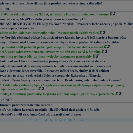
ple není AI firma. Jeho síla stojí na produktech, ekosystému a disciplíně
.08.2026
P 500 po rekordní rally vyčkával, trh sleduje Hormuz i výsledkovou sezónu
émiové akcie, Mag495 a další pokračování současného cyklu
DCAST ROZHOVORY: Eli Lilly vs. Novo Nordisk. Revoluce v léčbě obezity je podle MUDr
nové teprve na začátku
oking ukázal odolnost cestovního trhu. Investoři přešli i slabší výhled
vo Nordisk překonal očekávání, akcie přesto klesají. Investoři řeší marže a budoucí růst
sney překonal očekávání. Streamovací služby i zábavní parky dál táhnou růst zisků
h potrestal AMD příliš. AI příběh pokračuje a růst by měl dál zrychlovat
aceX roste raketovým tempem, investory ale děsí účet za AI a Starship
opolitika trhům svědčí, zatímco výsledky sentimentu nepomohly
lada v německém automobilovém průmyslu se v červenci výrazně zlepšila
raty domácností dále rostou, maloobchod ale v červnu zaostal za očekáváním
flace v červenci lehce zrychlila. Potraviny inflaci brzdí, služby ji tlačí vzhůru
zvavlasy potvrzuje celoroční výhled a vstoupí do Rakouska a Německa
zbřesk: České úspory na evropském vrcholu. Brzda růstu, nebo jeho budoucí motor?
D zklamalo výhledem, SpaceX vyděsila cenovkou za AI. Naopak optimismus podporují
děje na otevření Hormuzu
d mlčí, trh utahuje podmínky. Nejistota zdražuje kapitál pro firmy i spotřebitele
.08.2026
finitivní proražení stoletého trendu?
otify ve duhém kvartále neoslnilo. Slabší výhled tlačí akcie o 4 % níže
Donald's zvýšil zisk, Američané ale ztrácejí chuť utrácet
1
2
3
4
5
6
7
8
9
10
>>