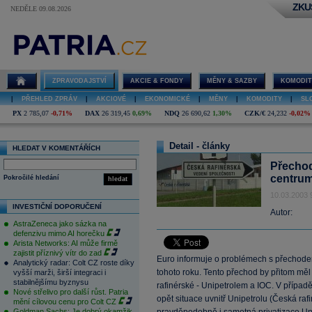
ZKU
NEDĚLE 09.08.2026
ZPRAVODAJSTVÍ
AKCIE & FONDY
MĚNY & SAZBY
KOMODIT
|
PŘEHLED ZPRÁV
|
AKCIOVÉ
|
EKONOMICKÉ
|
MĚNY
|
KOMODITY
|
SL
PX
2 785,07
-0,71%
DAX
26 319,45
0,69%
NDQ
26 690,62
1,30%
CZK/€
24,232
-0,02%
Detail - články
HLEDAT V KOMENTÁŘÍCH
Přechod
centrum
Pokročilé hledání
hledat
10.03.2003 
INVESTIČNÍ DOPORUČENÍ
Autor:
AstraZeneca jako sázka na
defenzivu mimo AI horečku
Arista Networks: AI může firmě
zajistit příznivý vítr do zad
Euro informuje o problémech s přechode
Analytický radar: Colt CZ roste díky
tohoto roku. Tento přechod by přitom měl
vyšší marži, širší integraci i
stabilnějšímu byznysu
rafinérské - Unipetrolem a IOC. V případ
Nové střelivo pro další růst. Patria
opět situace uvnitř Unipetrolu (Česká ra
mění cílovou cenu pro Colt CZ
Goldman Sachs: Je dobrý okamžik