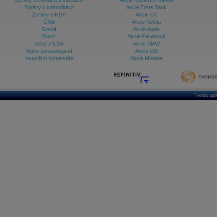
Zprávy o měnách a sazbách
Akcie Komerční banka
Zprávy o komoditách
Akcie Erste Bank
Zprávy o HDP
Akcie O2
ČNB
Akcie Kofola
Grexit
Akcie Apple
Brexit
Akcie Facebook
Volby v USA
Akcie BMW
Video zpravodajství
Akcie GE
Investiční komentáře
Akcie Moneta
Tvorba apl