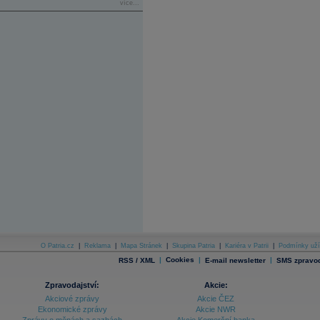
více...
O Patria.cz
|
Reklama
|
Mapa Stránek
|
Skupina Patria
|
Kariéra v Patrii
|
Podmínky uží
|
Cookies
|
|
RSS / XML
E-mail newsletter
SMS zpravod
Zpravodajství:
Akcie:
Akciové zprávy
Akcie ČEZ
Ekonomické zprávy
Akcie NWR