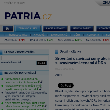
ZKU
NEDĚLE 09.08.2026
ZPRAVODAJSTVÍ
AKCIE & FONDY
MĚNY & SAZBY
KOMODIT
|
PŘEHLED ZPRÁV
|
AKCIOVÉ
|
EKONOMICKÉ
|
MĚNY
|
KOMODITY
|
SL
PX
2 785,07
-0,71%
DAX
26 319,45
0,69%
NDQ
26 690,62
1,30%
CZK/€
24,232
-0,02%
Detail - články
HLEDAT V KOMENTÁŘÍCH
Srovnání uzavírací ceny akci
s uzavíracími cenami ADRs
Pokročilé hledání
hledat
03.01.2003 8:32
INVESTIČNÍ DOPORUČENÍ
Autor:
AstraZeneca jako sázka na
defenzivu mimo AI horečku
Arista Networks: AI může firmě
zajistit příznivý vítr do zad
Klientům, kteří sledují v dopoledních ho
Analytický radar: Colt CZ roste díky
možnost porovnat uzavírací ceny akcií ev
vyšší marži, širší integraci i
stabilnějšímu byznysu
cenami jejich amerických ADRs (American 
Nové střelivo pro další růst. Patria
které firmy obchodované na New York St
mění cílovou cenu pro Colt CZ
Goldman Sachs: Je dobrý okamžik