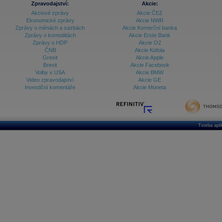
Zpravodajství:
Akcie:
Akciové zprávy
Akcie ČEZ
Ekonomické zprávy
Akcie NWR
Zprávy o měnách a sazbách
Akcie Komerční banka
Zprávy o komoditách
Akcie Erste Bank
Zprávy o HDP
Akcie O2
ČNB
Akcie Kofola
Grexit
Akcie Apple
Brexit
Akcie Facebook
Volby v USA
Akcie BMW
Video zpravodajství
Akcie GE
Investiční komentáře
Akcie Moneta
Tvorba apl