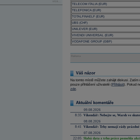
více...
TELECOM ITALIA (EUR)
TELEFONICA (EUR)
TOTALFINAELF (EUR)
UBS (CHF)
UNILEVER (EUR)
VIVENDI UNIVERSAL (EUR)
VODAFONE GROUP (GBP)
Reklama
Váš názor
Na tomto místě můžete zahájit diskusi. Zatím
pouze přihlášení uživatelé (
Přihlásit
). Pokud ne
zde
.
Aktuální komentáře
09.08.2026
8:35
Víkendář: Nebojte se, Warsh ve skute
08.08.2026
8:41
Víkendář: Trhy nemají rády prázdné 
07.08.2026
22:05
Slabá data z trhu práce pomohla akc