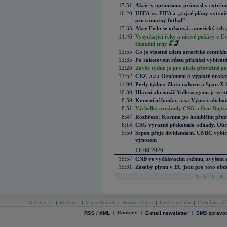
17:51
Akcie v optimismu, průmysl v extrémn
16:20
UEFA vs. FIFA a „tajné plány vytvoř
pro samotný fotbal“
15:35
Akce Fedu se odsouvá, americký trh 
14:46
Vysychající řeky a ničivé požáry v E
finanční trhy
12:55
Co je vlastně cílem americké centrál
12:35
Po raketovém růstu přichází vybírán
12:26
Závěr týdne je pro akcie převážně po
11:52
ČEZ, a.s.: Oznámení o výplatě úrok
11:00
Perly týdne: Zlato nahoru a SpaceX 
10:30
Hlavní akcionář Volkswagenu je ve z
8:59
Komerční banka, a.s.: Výpis z obchod
8:51
Výsledky oznámily CSG a Gen Digital
8:47
Rozbřesk: Koruna po holubičím přek
8:14
CSG výrazně překonala odhady. Obran
5:50
Srpen přeje dividendám. CNBC vybírá
výnosem
06.08.2026
15:57
ČNB ve vyčkávacím režimu, zvýšení s
15:31
Zásoby plynu v EU jsou pro toto obdo
1
2
3
4
O Patria.cz
|
Reklama
|
Mapa Stránek
|
Skupina Patria
|
Kariéra v Patrii
|
Podmínky uží
|
Cookies
|
|
RSS / XML
E-mail newsletter
SMS zpravod