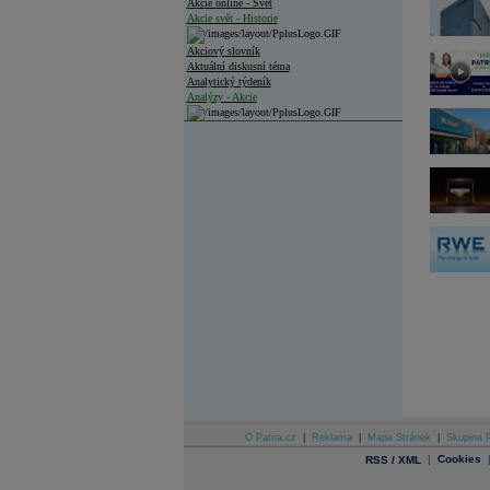
Akcie online - Svět
Akcie svět - Historie
Akciový slovník
Aktuální diskusní téma
Analytický týdeník
Analýzy - Akcie
Analýzy společností - ČR
Analýzy společností - Střední Evropa
Analýzy společností - Svět
Ankety a diskuze
Archiv - Analýzy online
Archiv - Deník událostí
Archiv - Flash analýzy (svět)
Archiv - Globální makroekonomické přehledy
Archiv - Horké Zprávy
Archiv - Kalendář událostí
Archiv - Měnová politika
Archiv - Měsíční makroekonomické přehledy
O Patria.cz
|
Reklama
|
Mapa Stránek
|
Skupina P
Archiv - Souhrnné zprávy o vývoji ČR
|
Cookies
RSS / XML
Archiv - Treasury alerty