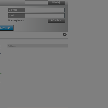
Hledej
Uživatel:
Heslo:
Nová registrace
Přihlásit
E PATRIA
Reklama
m