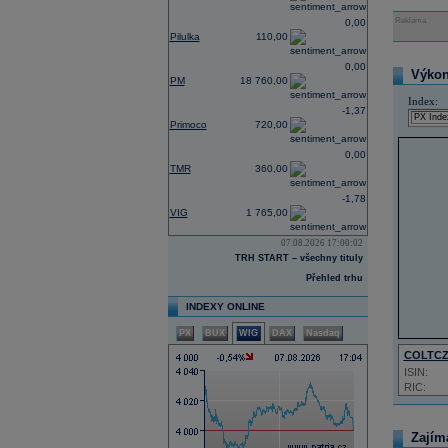
Reklama
0,00
Pilulka
110,00
0,00
Výkon 
PM
18 760,00
Index:
-1,37
Primoco
720,00
0,00
TMR
360,00
-1,78
VIG
1 765,00
07.08.2026 17:00:02
TRH START – všechny tituly
Přehled trhu
INDEXY ONLINE
PX
BUX
WIG
DAX
Nasdaq
COLTC
ISIN:
RIC:
Zajím