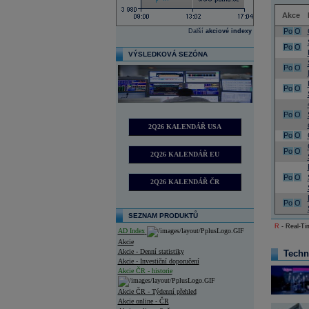
Akce
Po
O
Další
akciové indexy
Po
O
VÝSLEDKOVÁ SEZÓNA
Po
O
Po
O
Po
O
2Q26 KALENDÁŘ USA
Po
O
Po
O
2Q26 KALENDÁŘ EU
Po
O
2Q26 KALENDÁŘ ČR
Po
O
SEZNAM PRODUKTŮ
R
- Real-Tim
AD Index
Akcie
Akcie - Denní statistiky
Techn
Akcie - Investiční doporučení
Akcie ČR - historie
Akcie ČR - Týdenní přehled
Akcie online - ČR