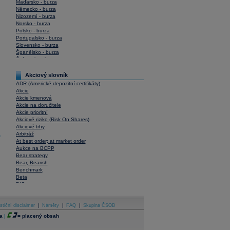
Maďarsko - burza
Německo - burza
Nizozemí - burza
Norsko - burza
Polsko - burza
Portugalsko - burza
Slovensko - burza
Španělsko - burza
Švýcarsko - burza
USA - burza
Akciový slovník
ADR (Americké depozitní certifikáty)
Akcie
Akcie kmenová
Akcie na doručitele
Akcie prioritní
Akciové riziko (Risk On Shares)
Akciové trhy
Arbitráž
y
At best order; at market order
Aukce na BCPP
Bear strategy
Bear, Bearish
Benchmark
Beta
BIC
Blokové obchody
Blue chips
stiční disclaimer
Bonita
|
Náměty
|
FAQ
|
Skupina ČSOB
Book To Bill Ratio
a
|
=
placený obsah
Book Value
Bookbuilding