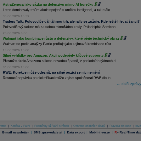
AstraZeneca jako sázka na defenzivu mimo AI horečku
Letos dominovaly trhům akcie spojené s umělou inteligencí, a tak stále...
30.06.2026 16:39
Traders Talk: Polovodiče dál táhnou trh, ale rally se zužuje. Kde ještě hledat šanci?
Polovodičový sektor má za sebou mimořádnou rally. Philadelphia Semicon...
26.06.2026 6:06
Walmart jako kombinace růstu a defenzivy, které přeje technický obraz
Walmart se podle analýzy Patrie profiluje jako zajímavá kombinace růst...
18.06.2026 10:00
Silné vyhlídky pro Amazon. Akcii podepřely klíčové supporty
Přestože akcie Amazonu si letos nevedou špatně, v posledních týdnech d...
04.06.2026 13:06
RWE: Korekce může odeznít, na silné pozici se nic nemění
Rostoucí poptávka po elektrifikaci může zajistit společnosti RWE dlouh...
… další zpráv
atria
|
Kariéra v Patrii
|
Podmínky užívání stránek
|
Ochrana osobních údajů
|
Pravidla diskuse
|
Inve
|
|
|
|
|
E-mail newsletter
SMS zpravodajství
Data export
Mobilní verze
R
=
Real-Time dat