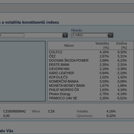
a volatilita konstituentů indexu
Období:
select
select
Volatilita
Změna
Název
[%]
[%]
COLTCZ
4,16%
9,32%
ČEZ
2,87%
5,31%
DOOSAN ŠKODA POWER
2,69%
6,23%
ERSTE BANK
2,35%
2,31%
GEVORKYAN
2,19%
-3,39%
KARO LEATHER
0,94%
-2,10%
KOFOLA ČS
1,02%
1,42%
KOMERČNÍ BANKA
3,03%
6,09%
MONETA MONEY BANK
1,67%
1,86%
PHILIP MORRIS ČR
1,63%
4,34%
Photon Energy
2,75%
-4,19%
PRIMOCO UAV SE
2,20%
-5,51%
VIG
4,34%
9,22%
Z
CZ0009008942
Měna:
CZK
Volatilita:
4,16%
0,00
Výkonnost:
9,32%
alo Vás