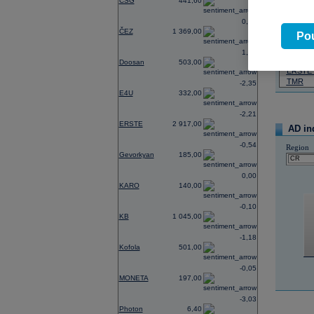
CSG
441,60
07.08.2026
0,74
ČEZ
1 369,00
Název
Pou
ČEZ
1,21
PHILIP
Doosan
503,00
ERSTE
TMR
-2,35
E4U
332,00
-2,21
ERSTE
2 917,00
AD in
-0,54
Region
Gevorkyan
185,00
0,00
KARO
140,00
-0,10
KB
1 045,00
-1,18
Kofola
501,00
-0,05
MONETA
197,00
-3,03
Photon
6,40