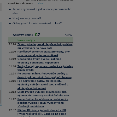
36 376,54
0,66
americkém akciovém t
Composite
...více
Index
Jedna zajímavost a jedna teorie předraženého
XETRA
trhu
Tecdax
4 068,78
1,69
Nový akciový normál?
Performance
index
Odkupy míří k dalšímu rekordu. Hurá?
Analýzy online
Archiv
Název analýzy
12:26
Závěr týdne je pro akcie převážně pozitivní
při vyčkávání na nová data
11:26
Paměťový sektor je brzda pro techy, trhy
jsou na tom dopoledne smíšeně
11:19
Geopolitika trhům svědčí, zatímco
výsledky sentimentu nepomohly
11:46
Techy fungují, ropa moc nezlobí a výsledky
trhům svědčí
11:24
Po depresi mánie. Polovodiče otočily a
dnešní pokračování růstu podpoří Amazon
11:15
Fed nezvyšuje sazby, ale nejistotu,
výsledky velkých techů jsou smíšené a
akcie převážně zelené
11:13
Erste zvýšila výhled i dlouhodobé cíle,
výnosy ale zaostaly za očekáváním trhu
11:12
Komerční banka překonala očekávání a
zlepšila výhled. Hlavní výnosy však
zůstávají pod tlakem
12:37
Klid na Blízkém východě skončil a SK
Hynix nepřesvědčil. Čeká se na Fed a