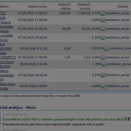
Nejlepší
Nejlepší
Název
Datum a čas
Změna
nákup
prodej
ČEZ
07.08.2026 17:00:02
1353,00
1 359,00
0,74%
SAB
07.08.2026 17:00:00
-
-
0,00%
Finance
Schneider
07.08.2026 21:59:15
80,80
83,20
0,00%
Neurth
Leonardo
07.08.2026 23:20:00
-
-
1,31%
S.p.A.
4xS
616,67%
SPL/RBI
03.08.2026 9:11:29
0,06
-
open
GREMPCO
07.08.2026 17:59:50
1,53
1,64
0,00%
Grp Sprvll
08.08.2026 2:04:00
-
-
-1,38%
Sp ADS
Banco
3,14%
Santander
07.08.2026 23:20:00
-
-
SA
Bank Nova
08.08.2026 2:04:00
-
-
0,60%
Scotia
e data si mohou aktivovat klienti Patria Plus / Investor Plus
ZDE
.
ická analýza - Akcie
10.07.2026 10:41
ExxonMobil může těžit z návratu geopolitických rizik. Má prostor pro růst akcií
Energetické akcie patří letos mezi nejvýkonnější segmenty trhu a podle...
02.07.2026 10:55