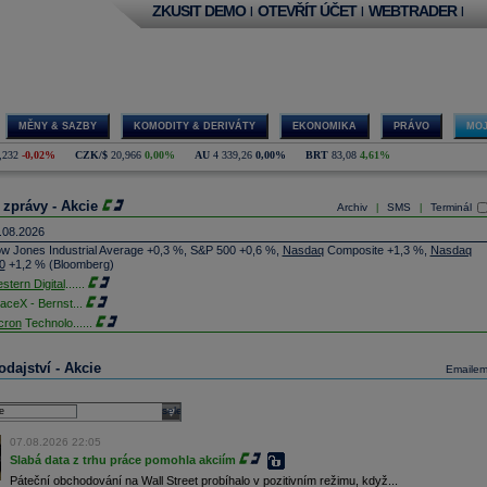
ZKUSIT DEMO
OTEVŘÍT ÚČET
WEBTRADER
|
|
|
MĚNY & SAZBY
KOMODITY & DERIVÁTY
EKONOMIKA
PRÁVO
MOJ
,232
-0,02%
CZK/$
20,966
0,00%
AU
4 339,26
0,00%
BRT
83,08
4,61%
 zprávy - Akcie
Archiv
SMS
Terminál
|
|
.08.2026
w Jones Industrial Average +0,3 %, S&P 500 +0,6 %,
Nasdaq
Composite +1,3 %,
Nasdaq
0
+1,2 % (Bloomberg)
stern Digital
......
aceX - Bernst
...
cron
Technolo
......
xon
Mobil - T
......
jem obchodů s akciemi na pražské burze za dnešní den je 0,831 mld. Kč. Průměrný objem
dajství - Akcie
Emaile
chodů za poslední rok je 0,665 mld. Kč.
ýšení výroby balistických střel ATACMS ve spolupráci s americkou firmou
Lockheed Martin
jakou dobu potrvá. Agentuře Reuters to řekl generální ředitel německé zbrojovky
Rheinmetall
select
min Papperger. Společná výroba s Lockheedem v Německu by podle něj mohla pomoci
plnit arzenál Spojeným státům, které mají zvýšenou spotřebu střel kvůli válce s Íránem
07.08.2026 22:05
TK)
Slabá data z trhu práce pomohla akciím
nocophillips
......
Páteční obchodování na Wall Street probíhalo v pozitivním režimu, když...