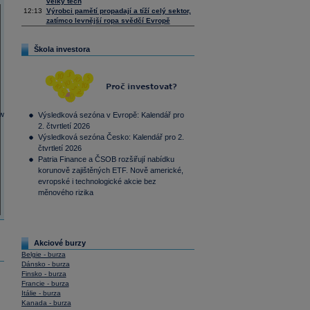
velký tech
12:13
Výrobci pamětí propadají a tíží celý sektor,
zatímco levnější ropa svědčí Evropě
Škola investora
Výsledková sezóna v Evropě: Kalendář pro
2. čtvrtletí 2026
Výsledková sezóna Česko: Kalendář pro 2.
čtvrtletí 2026
Patria Finance a ČSOB rozšiřují nabídku
korunově zajištěných ETF. Nově americké,
evropské i technologické akcie bez
měnového rizika
Akciové burzy
Belgie - burza
Dánsko - burza
Finsko - burza
Francie - burza
Itálie - burza
Kanada - burza