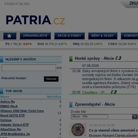
ZKU
PÁTEK 07.08.2026
ZPRAVODAJSTVÍ
AKCIE & FONDY
MĚNY & SAZBY
KOMODIT
PX
2 782,42
-0,81%
DAX
26 376,21
0,87%
NDQ
26 625,59
1,05%
CZK/€
24,242
0,05%
Horké zprávy - Akcie
HLEDÁNÍ V AKCIÍCH
07.08.2026
select
15:38
Zisky evropských firem s vysokou trž
vzrostly nejvíce od třetího čtvrtletí
Pokročilé hledání
energetických firem. S odkazem na g
Odeslat
uvedla agentura Reuters. Dobré výsle
oceli a chemického průmyslu (ČTK)
TOP AKCIE
15:26
Cloudflare -
JP
......
Název
Návštěvy
15:05
Block - Bernste
...
Agilyx Rg
4
14:49
Airbnb -
JP Mor
......
Zpravodajství - Akcie
BWAQ Rg-A
2
14:24
Roche -
Morgan
......
iShares USD High Yield Corp
Zvolte filtr
12
13:59
DHL - Bernstein
...
Bond UCITS ETF
sele
13:44
Celsius
4
BAE Systems - M
...
Adaptiv Select ETF
3
13:04
Jedna z největších světových pořadate
07.08.2026 12:55
AtlasClear Rg
1
procent v novém provozovateli multi
Co je vlastně cílem americké 
Nový společný podnik založí s invest
JPM BetaBuildrs Jp
4
Ekonom Richard Clarida působil 
Bestsport O2 arenu a O2 universum vla