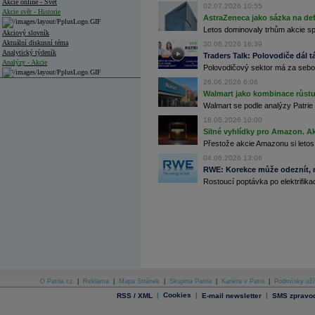
Akcie online - Svět
02.07.2026 10:55
Akcie svět - Historie
AstraZeneca jako sázka na de
Letos dominovaly trhům akcie spoj
Akciový slovník
Aktuální diskusní téma
30.06.2026 16:39
Analytický týdeník
Traders Talk: Polovodiče dál tá
Analýzy - Akcie
Polovodičový sektor má za sebou
26.06.2026 6:06
Analýzy společností - ČR
Walmart jako kombinace růstu 
Analýzy společností - Střední Evropa
Walmart se podle analýzy Patrie 
18.06.2026 10:00
Analýzy společností - Svět
Silné vyhlídky pro Amazon. Ak
Přestože akcie Amazonu si letos
Ankety a diskuze
Archiv - Analýzy online
04.06.2026 13:06
Archiv - Deník událostí
RWE: Korekce může odeznít, n
Rostoucí poptávka po elektrifikac
Archiv - Flash analýzy (svět)
Archiv - Globální makroekonomické přehledy
Archiv - Horké Zprávy
Archiv - Kalendář událostí
Archiv - Měnová politika
Archiv - Měsíční makroekonomické přehledy
O Patria.cz
|
Reklama
|
Mapa Stránek
|
Skupina Patria
|
Kariéra v Patrii
|
Podmínky uží
Archiv - Souhrnné zprávy o vývoji ČR
|
Cookies
|
|
RSS / XML
E-mail newsletter
SMS zpravod
Archiv - Treasury alerty