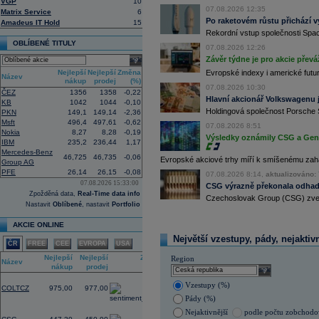
VGP
10
investiční společnost, PPF dosud pů
07.08.2026 12:35
Matrix Service
6
12:09
Akciové podílové fondy za prvních s
Po raketovém růstu přichází v
Amadeus IT Hold
15
procenta, smíšené fondy 4,4 procent
Rekordní vstup společnosti Spac
akciové fondy podle indexu přinesly
OBLÍBENÉ TITULY
procenta a dluhopisové fondy 2,5 pr
07.08.2026 12:26
Závěr týdne je pro akcie převá
select
11:43
Novo Nordisk -
...
Nejlepší
Nejlepší
Změna
11:27
Jedna z největších světových pořadate
Evropské indexy i americké futur
Název
nákup
prodej
(%)
procent v novém provozovateli multi
07.08.2026 10:30
Nový společný podnik založí s invest
ČEZ
1356
1358
-0,22
Hlavní akcionář Volkswagenu j
Bestsport O2 arenu a O2 universum vla
KB
1042
1044
-0,10
investiční společnost, PPF dosud pů
Holdingová společnost Porsche 
PKN
149,1
149,14
-2,36
11:16
Porsche SE
, která je hlavním akci
Msft
496,4
497,61
-0,62
07.08.2026 8:51
se v pololetí propadla do čisté ztráty
Nokia
8,27
8,28
-0,19
Výsledky oznámily CSG a Gen D
Zároveň automobilku
Volkswagen
vyz
IBM
235,2
236,44
1,17
konkurenceschopnosti (ČTK)
Mercedes-Benz
46,725
46,735
-0,06
Evropské akciové trhy míří k smíšenému zahá
11:02
Group AG
Italy's Prysmia
...
PFE
26,14
26,15
-0,08
10:51
07.08.2026 8:14,
aktualizováno: 
EasyJet
-
JP Mo
......
07.08.2026 15:33:00
CSG výrazně překonala odhady
10:28
BP
-
HSBC
snižu
......
Zpožděná data,
Real-Time data info
Czechoslovak Group (CSG) zveřej
10:13
Ahold Delhaize
...
Nastavit
Oblíbené
, nastavit
Portfolio
9:10
DraftKings dosáhl ve 2Q výnosů 1,4
AKCIE ONLINE
8:48
Airbnb očekává ve 3Q tržby 4,69 - 4
8:43
Porsche reportovalo za první pololetí
Největší vzestupy, pády, nejaktiv
ČR
FREE
CEE
EVROPA
USA
zisku 338 mil.
EUR
(Bloomberg)
Nejlepší
Nejlepší
Změna
8:37
Akcie Fujifilm klesají o více než 18 
Region
Název
nákup
prodej
(%)
listing této části
(Bloomberg)
select
2,09
Vzestupy (%)
COLTCZ
975,00
977,00
Pády (%)
-2,59
Nejaktivnější
podle počtu zobchod