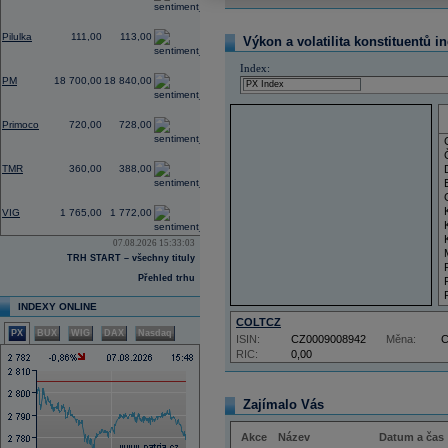
0,00
Pilulka
111,00
113,00
Výkon a volatilita konstituentů i
-0,32
Index:
PM
18 700,00
18 840,00
-1,37
Primoco
720,00
728,00
0,00
TMR
360,00
388,00
-1,39
VIG
1 765,00
1 772,00
07.08.2026 15:33:03
TRH START – všechny tituly
Přehled trhu
INDEXY ONLINE
COLTCZ
PX
BUX
WIG
DAX
Nasdaq
ISIN:
CZ0009008942
Měna:
RIC:
0,00
Zajímalo Vás
Akce
Název
Datum a čas