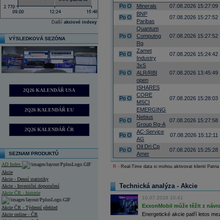
Po
O
Minerals
07.08.2026 15:27:09
BNP
Po
O
07.08.2026 15:27:52
Paribas
Další
akciové indexy
Quantum
Po
O
Computng
07.08.2026 15:27:52
VÝSLEDKOVÁ SEZÓNA
Rg
Zamet
Po
O
07.08.2026 15:24:42
Industry
3xS
Po
O
ALR/RBI
07.08.2026 13:45:49
open
ISHARES
2Q26 KALENDÁŘ USA
CORE
Po
O
07.08.2026 15:28:03
MSCI
EMERGING
2Q26 KALENDÁŘ EU
Nebius
Po
O
07.08.2026 15:27:58
Group Rg-A
2Q26 KALENDÁŘ ČR
AC-Service
Po
O
07.08.2026 15:12:11
AG
Oil Dri Cp
Po
O
07.08.2026 15:25:28
SEZNAM PRODUKTŮ
Amer
AD Index
R
- Real-Time data si mohou aktivovat klienti Patria
Akcie
Akcie - Denní statistiky
Technická analýza - Akcie
Akcie - Investiční doporučení
Akcie ČR - historie
10.07.2026 10:41
ExxonMobil může těžit z návrat
Akcie ČR - Týdenní přehled
Energetické akcie patří letos me
Akcie online - ČR