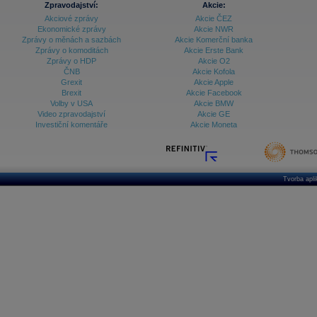
Zpravodajství:
Akcie:
Akciové zprávy
Akcie ČEZ
Archiv - Vývoj české koruny
Ekonomické zprávy
Akcie NWR
Zprávy o měnách a sazbách
Akcie Komerční banka
Archiv analýz - Makroukazatele
Zprávy o komoditách
Akcie Erste Bank
Zprávy o HDP
Akcie O2
Cenové indexy
Cenový kalkulátor
ČNB
Akcie Kofola
Ceny průmyslových výrobců - Data a prognózy
Grexit
Akcie Apple
(ČR)
Brexit
Akcie Facebook
Ceny průmyslových výrobců - Graf (ČR)
Volby v USA
Akcie BMW
Ceny průmyslových výrobců - Kalendář (ČR)
Video zpravodajství
Akcie GE
Ceny průmyslových výrobců - Zpravodajství
Investiční komentáře
Akcie Moneta
CORPORATE WEB SOLUTION
DATA EXPORT
Databanka - Akcie
Databanka - Ceny
Tvorba apl
Databanka - Ekonomický růst
Databanka - Indexy
Databanka - Měnové kurzy
Databanka - Trh práce
Databanka - Úrokové sazby
Databanka - Veřejné rozpočty