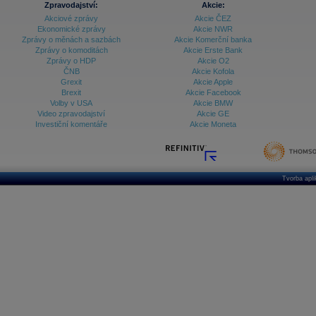
Zpravodajství:
Akcie:
Akciové zprávy
Akcie ČEZ
Archiv - Vývoj české koruny
Ekonomické zprávy
Akcie NWR
Zprávy o měnách a sazbách
Akcie Komerční banka
Archiv analýz - Makroukazatele
Zprávy o komoditách
Akcie Erste Bank
Zprávy o HDP
Akcie O2
Cenové indexy
Cenový kalkulátor
ČNB
Akcie Kofola
Ceny průmyslových výrobců - Data a prognózy
Grexit
Akcie Apple
(ČR)
Brexit
Akcie Facebook
Ceny průmyslových výrobců - Graf (ČR)
Volby v USA
Akcie BMW
Ceny průmyslových výrobců - Kalendář (ČR)
Video zpravodajství
Akcie GE
Ceny průmyslových výrobců - Zpravodajství
Investiční komentáře
Akcie Moneta
CORPORATE WEB SOLUTION
DATA EXPORT
Databanka - Akcie
Databanka - Ceny
Tvorba apl
Databanka - Ekonomický růst
Databanka - Indexy
Databanka - Měnové kurzy
Databanka - Trh práce
Databanka - Úrokové sazby
Databanka - Veřejné rozpočty