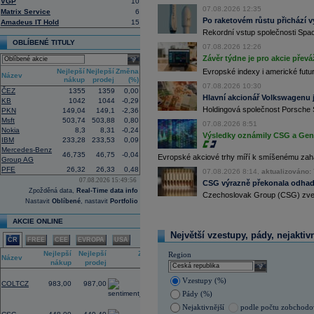
VGP
10
investiční společnost, PPF dosud pů
07.08.2026 12:35
Matrix Service
6
12:09
Akciové podílové fondy za prvních s
Po raketovém růstu přichází v
Amadeus IT Hold
15
procenta, smíšené fondy 4,4 procent
Rekordní vstup společnosti Spac
akciové fondy podle indexu přinesly
OBLÍBENÉ TITULY
procenta a dluhopisové fondy 2,5 pr
07.08.2026 12:26
Závěr týdne je pro akcie převá
select
11:43
Novo Nordisk -
...
Nejlepší
Nejlepší
Změna
11:27
Jedna z největších světových pořadate
Evropské indexy i americké futur
Název
nákup
prodej
(%)
procent v novém provozovateli multi
07.08.2026 10:30
Nový společný podnik založí s invest
ČEZ
1355
1359
0,00
Hlavní akcionář Volkswagenu j
Bestsport O2 arenu a O2 universum vla
KB
1042
1044
-0,29
investiční společnost, PPF dosud pů
Holdingová společnost Porsche 
PKN
149,04
149,1
-2,36
11:16
Porsche SE
, která je hlavním akci
Msft
503,74
503,88
0,80
07.08.2026 8:51
se v pololetí propadla do čisté ztráty
Nokia
8,3
8,31
-0,24
Výsledky oznámily CSG a Gen D
Zároveň automobilku
Volkswagen
vyz
IBM
233,28
233,53
0,09
konkurenceschopnosti (ČTK)
Mercedes-Benz
46,735
46,75
-0,04
Evropské akciové trhy míří k smíšenému zahá
11:02
Group AG
Italy's Prysmia
...
PFE
26,32
26,33
0,48
10:51
07.08.2026 8:14,
aktualizováno: 
EasyJet
-
JP Mo
......
07.08.2026 15:49:56
CSG výrazně překonala odhady
10:28
BP
-
HSBC
snižu
......
Zpožděná data,
Real-Time data info
Czechoslovak Group (CSG) zveřej
10:13
Ahold Delhaize
...
Nastavit
Oblíbené
, nastavit
Portfolio
9:10
DraftKings dosáhl ve 2Q výnosů 1,4
AKCIE ONLINE
8:48
Airbnb očekává ve 3Q tržby 4,69 - 4
8:43
Porsche reportovalo za první pololetí
Největší vzestupy, pády, nejaktiv
ČR
FREE
CEE
EVROPA
USA
zisku 338 mil.
EUR
(Bloomberg)
Nejlepší
Nejlepší
Změna
8:37
Akcie Fujifilm klesají o více než 18 
Region
Název
nákup
prodej
(%)
listing této části
(Bloomberg)
select
3,04
Vzestupy (%)
COLTCZ
983,00
987,00
Pády (%)
-2,94
Nejaktivnější
podle počtu zobchod