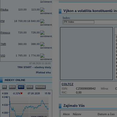
0,91
Pilulka
110,00
113,00
Výkon a volatilita konstituentů i
-0,32
Index:
PM
18 700,00
18 840,00
-1,37
Primoco
720,00
728,00
0,00
TMR
360,00
388,00
-1,78
VIG
1 765,00
1 774,00
07.08.2026 15:50:01
TRH START – všechny tituly
Přehled trhu
INDEXY ONLINE
COLTCZ
PX
BUX
WIG
DAX
Nasdaq
ISIN:
CZ0009008942
Měna:
RIC:
0,00
Zajímalo Vás
Akce
Název
Datum a čas