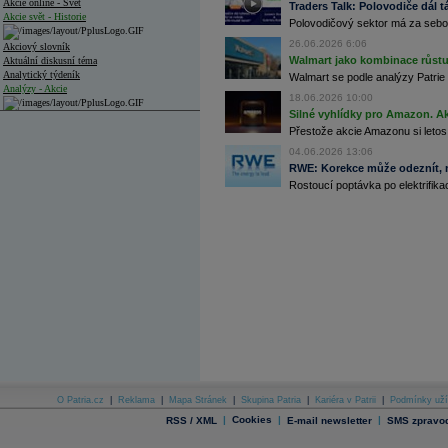
Akcie online - Svět
Traders Talk: Polovodiče dál tá
Akcie svět - Historie
Polovodičový sektor má za sebou
26.06.2026 6:06
Akciový slovník
Walmart jako kombinace růstu 
Aktuální diskusní téma
Analytický týdeník
Walmart se podle analýzy Patrie 
Analýzy - Akcie
18.06.2026 10:00
Silné vyhlídky pro Amazon. Ak
Analýzy společností - ČR
Přestože akcie Amazonu si letos
Analýzy společností - Střední Evropa
04.06.2026 13:06
RWE: Korekce může odeznít, n
Analýzy společností - Svět
Rostoucí poptávka po elektrifikac
Ankety a diskuze
Archiv - Analýzy online
Archiv - Deník událostí
Archiv - Flash analýzy (svět)
Archiv - Globální makroekonomické přehledy
Archiv - Horké Zprávy
Archiv - Kalendář událostí
Archiv - Měnová politika
Archiv - Měsíční makroekonomické přehledy
O Patria.cz
|
Reklama
|
Mapa Stránek
|
Skupina Patria
|
Kariéra v Patrii
|
Podmínky uží
Archiv - Souhrnné zprávy o vývoji ČR
|
Cookies
|
|
RSS / XML
E-mail newsletter
SMS zpravod
Archiv - Treasury alerty