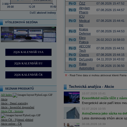
Po
O
ČEZ
07.08.2026 15:47:52
Alnylam
Po
O
07.08.2026 15:44:57
Pharm
Další
akciové indexy
ICU
Po
O
Medical
07.08.2026 15:44:41
VÝSLEDKOVÁ SEZÓNA
Inc
Kratos
Po
O
07.08.2026 15:44:53
Defense
Ebro
Po
O
26.02.2013 16:58:03
Puleva
AECOM
Po
O
07.08.2026 15:44:51
Tech
2Q26 KALENDÁŘ USA
Po
O
Owens
07.08.2026 15:44:15
Po
O
De'Longhi
04.11.2019 16:43:02
2Q26 KALENDÁŘ EU
Raba
Po
O
07.08.2026 15:36:50
Automotive
2Q26 KALENDÁŘ ČR
R
- Real-Time data si mohou aktivovat klienti Patria
Technická analýza - Akcie
SEZNAM PRODUKTŮ
10.07.2026 10:41
AD Index
ExxonMobil může těžit z návrat
Akcie
Energetické akcie patří letos me
Akcie - Denní statistiky
Akcie - Investiční doporučení
02.07.2026 10:55
Akcie ČR - historie
AstraZeneca jako sázka na de
Letos dominovaly trhům akcie spoj
Akcie ČR - Týdenní přehled
Akcie online - ČR
30.06.2026 16:39