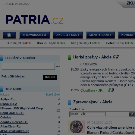
ZKU
PÁTEK 07.08.2026
ZPRAVODAJSTVÍ
AKCIE & FONDY
MĚNY & SAZBY
KOMODIT
PX
2 780,94
-0,86%
DAX
26 366,06
0,86%
NDQ
26 600,24
0,96%
CZK/€
24,237
0,05%
Horké zprávy - Akcie
HLEDÁNÍ V AKCIÍCH
07.08.2026
select
15:38
Zisky evropských firem s vysokou trž
vzrostly nejvíce od třetího čtvrtletí
Pokročilé hledání
energetických firem. S odkazem na g
Odeslat
uvedla agentura Reuters. Dobré výsle
oceli a chemického průmyslu (ČTK)
TOP AKCIE
15:26
Cloudflare -
JP
......
Název
Návštěvy
15:05
Block - Bernste
...
Agilyx Rg
4
14:49
Airbnb -
JP Mor
......
Zpravodajství - Akcie
BWAQ Rg-A
2
14:24
Roche -
Morgan
......
iShares USD High Yield Corp
Zvolte filtr
12
13:59
DHL - Bernstein
...
Bond UCITS ETF
sele
13:44
Celsius
4
BAE Systems - M
...
Adaptiv Select ETF
3
13:04
Jedna z největších světových pořadate
07.08.2026 12:55
AtlasClear Rg
1
procent v novém provozovateli multi
Co je vlastně cílem americké 
Nový společný podnik založí s invest
JPM BetaBuildrs Jp
4
Ekonom Richard Clarida působil 
Bestsport O2 arenu a O2 universum vla