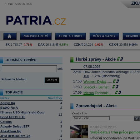
ZKU
SOBOTA 08.08.2026
ZPRAVODAJSTVÍ
AKCIE & FONDY
MĚNY & SAZBY
KOMODIT
PX
2 785,07
-0,71%
DAX
26 319,45
0,69%
CZK/€
24,224
-0,02%
CZK/$
20,959
0,00%
Horké zprávy - Akcie
HLEDÁNÍ V AKCIÍCH
07.08.2026
select
22:01
Dow Jones Industrial Average +0,3 
100
+1,2 % (Bloomberg)
Pokročilé hledání
Odeslat
17:50
Western Digital
......
17:30
SpaceX - Bernst
...
TOP AKCIE
17:09
Micron
Technolo
......
Název
Návštěvy
16:47
Exxon
Mobil - T
......
Agilyx Rg
4
16:26
Objem obchodů s akciemi na pražské
Zpravodajství - Akcie
BWAQ Rg-A
2
obchodů za poslední rok je 0,665 mld
iShares USD High Yield Corp
Zvolte filtr
16:23
Zvýšení výroby balistických střel A
12
Bond UCITS ETF
nějakou dobu potrvá. Agentuře Reuter
sele
Armin Papperger. Společná výroba 
Celsius
4
doplnit arzenál Spojeným státům, kte
Adaptiv Select ETF
3
07.08.2026 22:05
(ČTK)
AtlasClear Rg
1
Slabá data z trhu práce pomoh
16:07
Conocophillips
......
JPM BetaBuildrs Jp
4
Páteční obchodování na Wall Stre