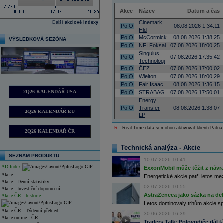
Akce
Název
Datum a čas
Cinemark
Další
akciové indexy
Po
O
08.08.2026 1:34:11
Hld
Po
O
McCormick
08.08.2026 1:38:25
VÝSLEDKOVÁ SEZÓNA
Po
O
NFI Foksal
07.08.2026 18:00:25
Singulus
Po
O
07.08.2026 17:35:42
Technologi
Po
O
ČEZ
07.08.2026 17:00:02
Po
O
Wielton
07.08.2026 18:00:29
Po
O
Fair Isaac
08.08.2026 1:36:15
2Q26 KALENDÁŘ USA
Po
O
STRABAG
07.08.2026 17:50:01
Energy
Po
O
Transfer
08.08.2026 1:38:07
2Q26 KALENDÁŘ EU
LP
R
- Real-Time data si mohou aktivovat klienti Patria
2Q26 KALENDÁŘ ČR
Technická analýza - Akcie
SEZNAM PRODUKTŮ
10.07.2026 10:41
AD Index
ExxonMobil může těžit z návrat
Akcie
Energetické akcie patří letos me
Akcie - Denní statistiky
02.07.2026 10:55
Akcie - Investiční doporučení
AstraZeneca jako sázka na de
Akcie ČR - historie
Letos dominovaly trhům akcie spoj
Akcie ČR - Týdenní přehled
30.06.2026 16:39
Akcie online - ČR
Traders Talk: Polovodiče dál tá