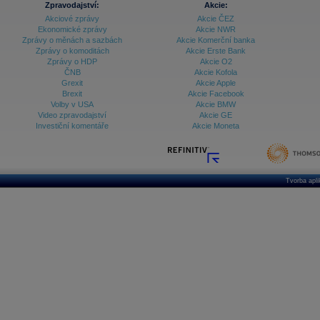
Zpravodajství:
Akcie:
Akciové zprávy
Akcie ČEZ
Archiv - Vývoj české koruny
Ekonomické zprávy
Akcie NWR
Zprávy o měnách a sazbách
Akcie Komerční banka
Archiv analýz - Makroukazatele
Zprávy o komoditách
Akcie Erste Bank
Zprávy o HDP
Akcie O2
Cenové indexy
Cenový kalkulátor
ČNB
Akcie Kofola
Ceny průmyslových výrobců - Data a prognózy
Grexit
Akcie Apple
(ČR)
Brexit
Akcie Facebook
Ceny průmyslových výrobců - Graf (ČR)
Volby v USA
Akcie BMW
Ceny průmyslových výrobců - Kalendář (ČR)
Video zpravodajství
Akcie GE
Ceny průmyslových výrobců - Zpravodajství
Investiční komentáře
Akcie Moneta
CORPORATE WEB SOLUTION
DATA EXPORT
Databanka - Akcie
Databanka - Ceny
Tvorba apl
Databanka - Ekonomický růst
Databanka - Indexy
Databanka - Měnové kurzy
Databanka - Trh práce
Databanka - Úrokové sazby
Databanka - Veřejné rozpočty