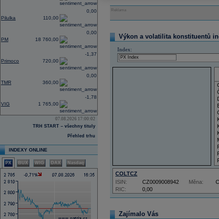
Reklama
0,00
Pilulka
110,00
0,00
Výkon a volatilita konstituentů i
PM
18 760,00
Index:
-1,37
Primoco
720,00
0,00
TMR
360,00
-1,78
VIG
1 765,00
07.08.2026 17:00:02
TRH START – všechny tituly
Přehled trhu
INDEXY ONLINE
PX
BUX
WIG
DAX
Nasdaq
COLTCZ
ISIN:
CZ0009008942
Měna:
RIC:
0,00
Zajímalo Vás