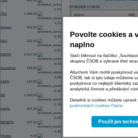
CSG
441,60
07.08.2026 17:00:02
0,74
ČEZ
1 369,00
Název
ISIN
ČEZ
CZ000
1,21
PHILIP MORRIS ČR
CS00
Doosan
503,00
ERSTE BANK
AT000
Povolte cookies a 
TMR
SK112
-2,35
E4U
332,00
naplno
-2,21
ERSTE
2 917,00
Stačí kliknout na tlačítko „Souhla
AD index - vývoj
skupinu ČSOB a vybrané třetí stran
-0,54
Region
Odeslat
Gevorkyan
185,00
select
Abychom Vám mohli poskytnout víc
ČSOB, tak si tyto údaje můžeme vz
0,00
KARO
140,00
poskytnout co nejlepší klientský zá
analytická činnost a předávání coo
-0,10
KB
1 045,00
Detailně si cookies můžete upravit
-1,18
podmínkách cookies Patria
.
Kofola
501,00
-0,05
Použít jen techn
MONETA
197,00
-3,03
Photon
6,40