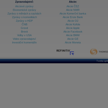
Zpravodajství:
Akcie:
Akciové zprávy
Akcie ČEZ
Archiv - Vývoj české koruny
Ekonomické zprávy
Akcie NWR
Zprávy o měnách a sazbách
Akcie Komerční banka
Archiv analýz - Makroukazatele
Zprávy o komoditách
Akcie Erste Bank
Zprávy o HDP
Akcie O2
Cenové indexy
Cenový kalkulátor
ČNB
Akcie Kofola
Ceny průmyslových výrobců - Data a prognózy
Grexit
Akcie Apple
(ČR)
Brexit
Akcie Facebook
Ceny průmyslových výrobců - Graf (ČR)
Volby v USA
Akcie BMW
Ceny průmyslových výrobců - Kalendář (ČR)
Video zpravodajství
Akcie GE
Ceny průmyslových výrobců - Zpravodajství
Investiční komentáře
Akcie Moneta
CORPORATE WEB SOLUTION
DATA EXPORT
Databanka - Akcie
Databanka - Ceny
Tvorba apl
Databanka - Ekonomický růst
Databanka - Indexy
Databanka - Měnové kurzy
Databanka - Trh práce
Databanka - Úrokové sazby
Databanka - Veřejné rozpočty