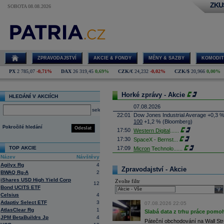
ZKU
SOBOTA 08.08.2026
ZPRAVODAJSTVÍ
AKCIE & FONDY
MĚNY & SAZBY
KOMODIT
PX
2 785,07
-0,71%
DAX
26 319,45
0,69%
CZK/€
24,232
-0,02%
CZK/$
20,966
0,00%
Horké zprávy - Akcie
HLEDÁNÍ V AKCIÍCH
07.08.2026
select
22:01
Dow Jones Industrial Average +0,3 
100
+1,2 % (Bloomberg)
Pokročilé hledání
Odeslat
17:50
Western Digital
......
17:30
SpaceX - Bernst
...
TOP AKCIE
17:09
Micron
Technolo
......
Název
Návštěvy
16:47
Exxon
Mobil - T
......
Agilyx Rg
4
16:26
Objem obchodů s akciemi na pražské
Zpravodajství - Akcie
BWAQ Rg-A
2
obchodů za poslední rok je 0,665 mld
iShares USD High Yield Corp
Zvolte filtr
16:23
Zvýšení výroby balistických střel A
12
Bond UCITS ETF
nějakou dobu potrvá. Agentuře Reuter
sele
Armin Papperger. Společná výroba 
Celsius
4
doplnit arzenál Spojeným státům, kte
Adaptiv Select ETF
3
07.08.2026 22:05
(ČTK)
AtlasClear Rg
1
Slabá data z trhu práce pomoh
16:07
Conocophillips
......
JPM BetaBuildrs Jp
4
Páteční obchodování na Wall Stre