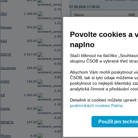
CSG
441,60
07.08.2026 17:00:02
0,74
ČEZ
1 369,00
Název
ISIN
ČEZ
CZ000
1,21
PHILIP MORRIS ČR
CS00
Doosan
503,00
ERSTE BANK
AT000
Povolte cookies a 
TMR
SK112
-2,35
E4U
332,00
naplno
-2,21
ERSTE
2 917,00
Stačí kliknout na tlačítko „Souhla
AD index - vývoj
skupinu ČSOB a vybrané třetí stran
-0,54
Region
Odeslat
Gevorkyan
185,00
select
Abychom Vám mohli poskytnout víc
ČSOB, tak si tyto údaje můžeme vz
0,00
KARO
140,00
poskytnout co nejlepší klientský zá
analytická činnost a předávání coo
-0,10
KB
1 045,00
Detailně si cookies můžete upravit
-1,18
podmínkách cookies Patria
.
Kofola
501,00
-0,05
Použít jen techn
MONETA
197,00
-3,03
Photon
6,40