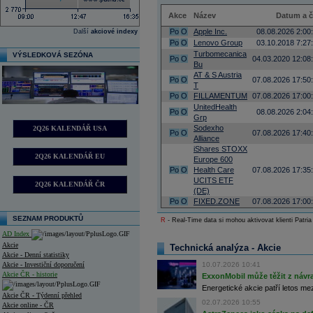
Akce
Název
Datum a 
Po
O
Apple Inc.
08.08.2026 2:00
Další
akciové indexy
Po
O
Lenovo Group
03.10.2018 7:27
Turbomecanica
VÝSLEDKOVÁ SEZÓNA
Po
O
04.03.2020 12:08
Bu
AT & S Austria
Po
O
07.08.2026 17:50
T
Po
O
FILLAMENTUM
07.08.2026 17:00
UnitedHealth
Po
O
08.08.2026 2:04
Grp
Sodexho
2Q26 KALENDÁŘ USA
Po
O
07.08.2026 17:40
Alliance
iShares STOXX
2Q26 KALENDÁŘ EU
Europe 600
Po
O
Health Care
07.08.2026 17:35
UCITS ETF
2Q26 KALENDÁŘ ČR
(DE)
Po
O
FIXED.ZONE
07.08.2026 17:00
SEZNAM PRODUKTŮ
R
- Real-Time data si mohou aktivovat klienti Patria
AD Index
Akcie
Technická analýza - Akcie
Akcie - Denní statistiky
Akcie - Investiční doporučení
10.07.2026 10:41
Akcie ČR - historie
ExxonMobil může těžit z návrat
Energetické akcie patří letos me
Akcie ČR - Týdenní přehled
02.07.2026 10:55
Akcie online - ČR