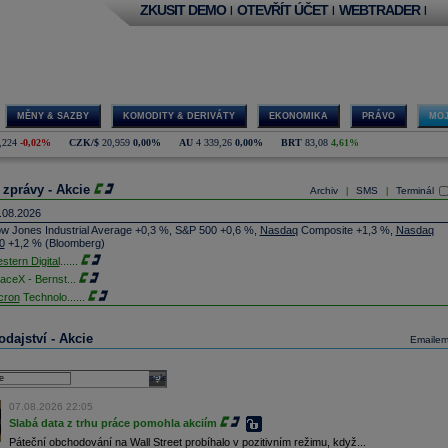
ZKUSIT DEMO
OTEVŘÍT ÚČET
WEBTRADER
|
|
|
MĚNY & SAZBY
KOMODITY & DERIVÁTY
EKONOMIKA
PRÁVO
MOJ
,224
-0,02%
CZK/$
20,959
0,00%
AU
4 339,26
0,00%
BRT
83,08
4,61%
 zprávy - Akcie
Archiv
SMS
Terminál
|
|
.08.2026
w Jones Industrial Average +0,3 %, S&P 500 +0,6 %,
Nasdaq
Composite +1,3 %,
Nasdaq
0
+1,2 % (Bloomberg)
stern Digital
......
aceX - Bernst
...
cron
Technolo
......
xon
Mobil - T
......
jem obchodů s akciemi na pražské burze za dnešní den je 0,831 mld. Kč. Průměrný objem
dajství - Akcie
Emaile
chodů za poslední rok je 0,665 mld. Kč.
ýšení výroby balistických střel ATACMS ve spolupráci s americkou firmou
Lockheed Martin
jakou dobu potrvá. Agentuře Reuters to řekl generální ředitel německé zbrojovky
Rheinmetall
select
min Papperger. Společná výroba s Lockheedem v Německu by podle něj mohla pomoci
plnit arzenál Spojeným státům, které mají zvýšenou spotřebu střel kvůli válce s Íránem
07.08.2026 22:05
TK)
Slabá data z trhu práce pomohla akciím
nocophillips
......
Páteční obchodování na Wall Street probíhalo v pozitivním režimu, když...