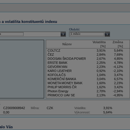
a volatilita konstituentů indexu
Období:
select
select
Volatilita
Změna
Název
[%]
[%]
COLTCZ
3,91%
5,64%
ČEZ
2,84%
7,69%
DOOSAN ŠKODA POWER
2,67%
4,85%
ERSTE BANK
2,25%
4,78%
GEVORKYAN
2,23%
-4,12%
KARO LEATHER
0,92%
-2,10%
KOFOLA ČS
1,04%
3,47%
KOMERČNÍ BANKA
3,04%
6,57%
MONETA MONEY BANK
1,60%
2,23%
PHILIP MORRIS ČR
1,62%
3,42%
Photon Energy
2,70%
-2,94%
PRIMOCO UAV SE
2,13%
-4,95%
VIG
4,09%
11,61%
Z
CZ0009008942
Měna:
CZK
Volatilita:
3,91%
0,00
Výkonnost:
5,64%
alo Vás