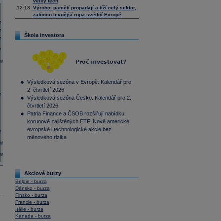
velký tech
12:13
Výrobci pamětí propadají a tíží celý sektor,
zatímco levnější ropa svědčí Evropě
Škola investora
Výsledková sezóna v Evropě: Kalendář pro
2. čtvrtletí 2026
Výsledková sezóna Česko: Kalendář pro 2.
čtvrtletí 2026
Patria Finance a ČSOB rozšiřují nabídku
korunově zajištěných ETF. Nově americké,
evropské i technologické akcie bez
měnového rizika
Akciové burzy
Belgie - burza
Dánsko - burza
Finsko - burza
Francie - burza
Itálie - burza
Kanada - burza