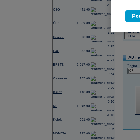
-4,62
07.08.2026
CSG
441,60
Název
Pou
0,74
ČEZ
ČEZ
1 369,00
PHILIP
ERSTE
1,21
TMR
Doosan
503,00
-2,35
E4U
332,00
AD in
-2,21
ERSTE
2 917,00
Region
-0,54
Gevorkyan
185,00
0,00
KARO
140,00
-0,10
KB
1 045,00
-1,18
Kofola
501,00
-0,05
MONETA
197,00