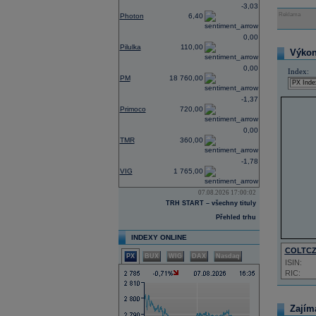
-3,03
Reklama
Photon
6,40
0,00
Pilulka
110,00
Výkon 
0,00
Index:
PM
18 760,00
-1,37
Primoco
720,00
0,00
TMR
360,00
-1,78
VIG
1 765,00
07.08.2026 17:00:02
TRH START – všechny tituly
Přehled trhu
INDEXY ONLINE
COLTC
PX
BUX
WIG
DAX
Nasdaq
ISIN:
RIC:
Zajím