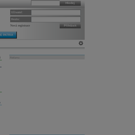
Hledej
Uživatel:
Heslo:
Nová registrace
Přihlásit
E PATRIA
Reklama
m