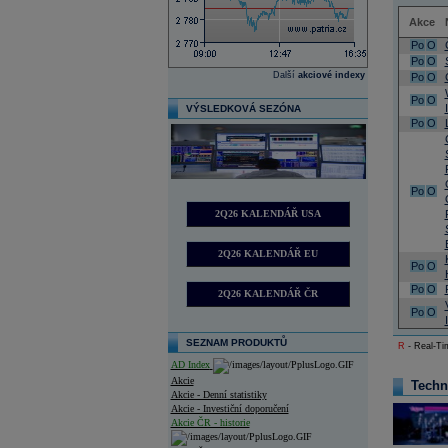
Akce
Po
O
Po
O
Další
akciové indexy
Po
O
Po
O
VÝSLEDKOVÁ SEZÓNA
Po
O
Po
O
2Q26 KALENDÁŘ USA
2Q26 KALENDÁŘ EU
Po
O
Po
O
2Q26 KALENDÁŘ ČR
Po
O
SEZNAM PRODUKTŮ
R
- Real-Tim
AD Index
Akcie
Techn
Akcie - Denní statistiky
Akcie - Investiční doporučení
Akcie ČR - historie