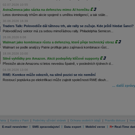
02.07.2026 10:55
AstraZeneca jako sázka na defenzivu mimo AI horečku
Letos dominovaly trhům akcie spojené s umělou inteligencí, a tak stále...
30.06.2026 16:39
Traders Talk: Polovodiče dál táhnou trh, ale rally se zužuje. Kde ještě hledat šanci?
Polovodičový sektor má za sebou mimořádnou rally. Philadelphia Semicon...
26.06.2026 6:06
Walmart jako kombinace růstu a defenzivy, které přeje technický obraz
Walmart se podle analýzy Patrie profiluje jako zajímavá kombinace růst...
18.06.2026 10:00
Silné vyhlídky pro Amazon. Akcii podepřely klíčové supporty
Přestože akcie Amazonu si letos nevedou špatně, v posledních týdnech d...
04.06.2026 13:06
RWE: Korekce může odeznít, na silné pozici se nic nemění
Rostoucí poptávka po elektrifikaci může zajistit společnosti RWE dlouh...
… další zpráv
atria
|
Kariéra v Patrii
|
Podmínky užívání stránek
|
Ochrana osobních údajů
|
Pravidla diskuse
|
Inve
|
|
|
|
|
E-mail newsletter
SMS zpravodajství
Data export
Mobilní verze
R
=
Real-Time dat