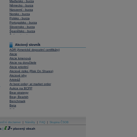
Maďarsko - burza
Německo - burza
Nizozemí - burza
Norsko - burza
Polsko - burza
Portugalsko - burza
Slovensko - burza
Španělsko - burza
Švýcarsko - burza
USA - burza
Akciový slovník
ADR (Americké depozitní certifikáty)
Akcie
Akcie kmenová
Akcie na doručitele
Akcie prioritní
Akciové riziko (Risk On Shares)
Akciové trhy
Arbitráž
At best order; at market order
y
Aukce na BCPP
Bear strategy
Bear, Bearish
Benchmark
Beta
BIC
Blokové obchody
Blue chips
stiční disclaimer
Bonita
|
Náměty
|
FAQ
|
Skupina ČSOB
Book To Bill Ratio
a
|
=
placený obsah
Book Value
Bookbuilding