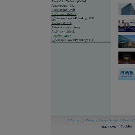
Akcie ČR - Týdenní přehled
Akcie online - ČR
Akcie online - Svět
Akcie svět - Historie
Akciový slovník
Aktuální diskusní téma
Analytický týdeník
Analýzy - Akcie
Analýzy společností - ČR
Analýzy společností - Střední Evropa
Analýzy společností - Svět
Ankety a diskuze
Archiv - Analýzy online
Archiv - Deník událostí
Archiv - Flash analýzy (svět)
Archiv - Globální makroekonomické přehledy
Archiv - Horké Zprávy
Archiv - Kalendář událostí
Archiv - Měnová politika
O Patria.cz
|
Reklama
|
Mapa Stránek
|
Skupina P
|
Cookies
RSS / XML
Archiv - Měsíční makroekonomické přehledy
Archiv - Souhrnné zprávy o vývoji ČR