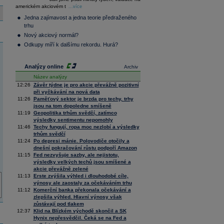
36 376,54
0,66
americkém akciovém t
Composite
...více
Index
Jedna zajímavost a jedna teorie předraženého
XETRA
trhu
Tecdax
4 068,78
1,69
Nový akciový normál?
Performance
index
Odkupy míří k dalšímu rekordu. Hurá?
Analýzy online
Archiv
Název analýzy
12:26
Závěr týdne je pro akcie převážně pozitivní
při vyčkávání na nová data
11:26
Paměťový sektor je brzda pro techy, trhy
jsou na tom dopoledne smíšeně
11:19
Geopolitika trhům svědčí, zatímco
výsledky sentimentu nepomohly
11:46
Techy fungují, ropa moc nezlobí a výsledky
trhům svědčí
11:24
Po depresi mánie. Polovodiče otočily a
dnešní pokračování růstu podpoří Amazon
11:15
Fed nezvyšuje sazby, ale nejistotu,
výsledky velkých techů jsou smíšené a
akcie převážně zelené
11:13
Erste zvýšila výhled i dlouhodobé cíle,
výnosy ale zaostaly za očekáváním trhu
11:12
Komerční banka překonala očekávání a
zlepšila výhled. Hlavní výnosy však
zůstávají pod tlakem
12:37
Klid na Blízkém východě skončil a SK
Hynix nepřesvědčil. Čeká se na Fed a