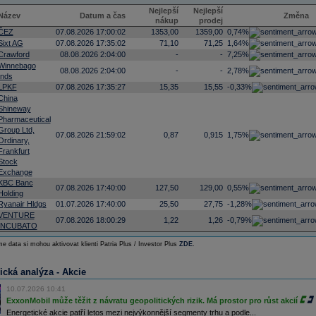
Nejlepší
Nejlepší
Název
Datum a čas
Změna
nákup
prodej
ČEZ
07.08.2026 17:00:02
1353,00
1359,00
0,74%
Sixt AG
07.08.2026 17:35:02
71,10
71,25
1,64%
Crawford
08.08.2026 2:04:00
-
-
7,25%
Winnebago
08.08.2026 2:04:00
-
-
2,78%
Inds
LPKF
07.08.2026 17:35:27
15,35
15,55
-0,33%
China
Shineway
Pharmaceutical
Group Ltd,
07.08.2026 21:59:02
0,87
0,915
1,75%
Ordinary,
Frankfurt
Stock
Exchange
KBC Banc
07.08.2026 17:40:00
127,50
129,00
0,55%
Holding
Ryanair Hldgs
01.07.2026 17:40:00
25,50
27,75
-1,28%
VENTURE
07.08.2026 18:00:29
1,22
1,26
-0,79%
INCUBATO
e data si mohou aktivovat klienti Patria Plus / Investor Plus
ZDE
.
ická analýza - Akcie
10.07.2026 10:41
ExxonMobil může těžit z návratu geopolitických rizik. Má prostor pro růst akcií
Energetické akcie patří letos mezi nejvýkonnější segmenty trhu a podle...