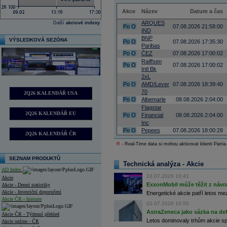
Akce
Název
Datum a čas
ARQUES
Další
akciové indexy
Po
O
07.08.2026 21:58:00
IND
BNP
VÝSLEDKOVÁ SEZÓNA
Po
O
07.08.2026 17:35:30
Paribas
Po
O
ČEZ
07.08.2026 17:00:02
Raiffsen
Po
O
07.08.2026 17:00:02
Intl Bk
2xL
Po
O
AMD/Lever
07.08.2026 18:39:40
70
2Q26 KALENDÁŘ USA
Po
O
Albemarle
08.08.2026 2:04:00
Flagstar
2Q26 KALENDÁŘ EU
Po
O
Financial
08.08.2026 2:04:00
Inc
Po
O
Pepees
07.08.2026 18:00:28
2Q26 KALENDÁŘ ČR
R
- Real-Time data si mohou aktivovat klienti Patria
SEZNAM PRODUKTŮ
Technická analýza - Akcie
AD Index
10.07.2026 10:41
Akcie
ExxonMobil může těžit z návrat
Akcie - Denní statistiky
Akcie - Investiční doporučení
Energetické akcie patří letos me
Akcie ČR - historie
02.07.2026 10:55
AstraZeneca jako sázka na de
Akcie ČR - Týdenní přehled
Letos dominovaly trhům akcie spoj
Akcie online - ČR