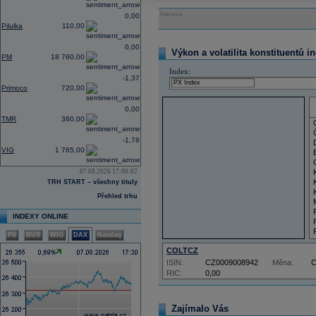
Reklama
0,00
Pilulka
110,00
0,00
Výkon a volatilita konstituentů i
PM
18 760,00
Index:
-1,37
Primoco
720,00
0,00
TMR
360,00
-1,78
VIG
1 765,00
07.08.2026 17:00:02
TRH START – všechny tituly
Přehled trhu
INDEXY ONLINE
PX
BUX
WIG
DAX
Nasdaq
COLTCZ
ISIN:
CZ0009008942
Měna:
RIC:
0,00
Zajímalo Vás