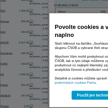
CSG
441,60
07.08.2026 17:00:02
0,74
ČEZ
1 369,00
Název
ISIN
ČEZ
CZ000
1,21
PHILIP MORRIS ČR
CS00
Doosan
503,00
ERSTE BANK
AT000
Povolte cookies a 
TMR
SK112
-2,35
E4U
332,00
naplno
-2,21
ERSTE
2 917,00
Stačí kliknout na tlačítko „Souhla
AD index - vývoj
skupinu ČSOB a vybrané třetí stran
-0,54
Region
Odeslat
Gevorkyan
185,00
select
Abychom Vám mohli poskytnout víc
ČSOB, tak si tyto údaje můžeme vz
0,00
KARO
140,00
poskytnout co nejlepší klientský zá
analytická činnost a předávání coo
-0,10
KB
1 045,00
Detailně si cookies můžete upravit
-1,18
podmínkách cookies Patria
.
Kofola
501,00
-0,05
Použít jen techn
MONETA
197,00
-3,03
Photon
6,40