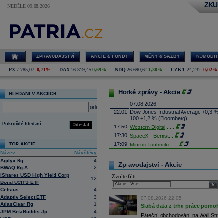
ZKU
NEDĚLE 09.08.2026
ZPRAVODAJSTVÍ
AKCIE & FONDY
MĚNY & SAZBY
KOMODIT
PX
2 785,07
-0,71%
DAX
26 319,45
0,69%
NDQ
26 690,62
1,30%
CZK/€
24,232
-0,02%
Horké zprávy - Akcie
HLEDÁNÍ V AKCIÍCH
07.08.2026
select
22:01
Dow Jones Industrial Average +0,3 
100
+1,2 % (Bloomberg)
Pokročilé hledání
Odeslat
17:50
Western Digital
......
17:30
SpaceX - Bernst
...
TOP AKCIE
17:09
Micron
Technolo
......
Název
Návštěvy
16:47
Exxon
Mobil - T
......
Agilyx Rg
4
16:26
Objem obchodů s akciemi na pražské
Zpravodajství - Akcie
BWAQ Rg-A
2
obchodů za poslední rok je 0,665 mld
iShares USD High Yield Corp
Zvolte filtr
16:23
Zvýšení výroby balistických střel A
12
Bond UCITS ETF
nějakou dobu potrvá. Agentuře Reuter
sele
Armin Papperger. Společná výroba 
Celsius
4
doplnit arzenál Spojeným státům, kte
Adaptiv Select ETF
3
07.08.2026 22:05
(ČTK)
AtlasClear Rg
1
Slabá data z trhu práce pomoh
16:07
Conocophillips
......
JPM BetaBuildrs Jp
4
Páteční obchodování na Wall Stre