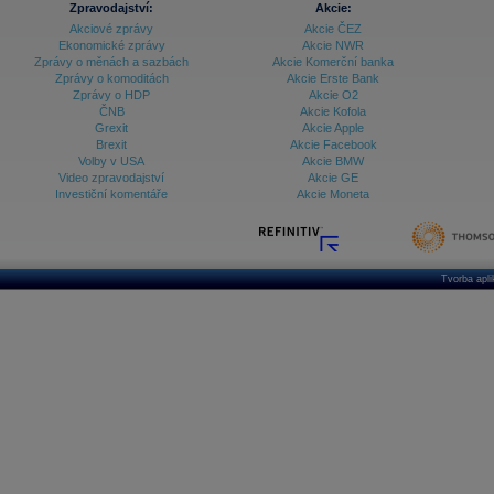
Zpravodajství:
Akcie:
Akciové zprávy
Akcie ČEZ
Archiv - Vývoj české koruny
Ekonomické zprávy
Akcie NWR
Zprávy o měnách a sazbách
Akcie Komerční banka
Archiv analýz - Makroukazatele
Zprávy o komoditách
Akcie Erste Bank
Zprávy o HDP
Akcie O2
Cenové indexy
Cenový kalkulátor
ČNB
Akcie Kofola
Ceny průmyslových výrobců - Data a prognózy
Grexit
Akcie Apple
(ČR)
Brexit
Akcie Facebook
Ceny průmyslových výrobců - Graf (ČR)
Volby v USA
Akcie BMW
Ceny průmyslových výrobců - Kalendář (ČR)
Video zpravodajství
Akcie GE
Ceny průmyslových výrobců - Zpravodajství
Investiční komentáře
Akcie Moneta
CORPORATE WEB SOLUTION
DATA EXPORT
Databanka - Akcie
Databanka - Ceny
Tvorba apl
Databanka - Ekonomický růst
Databanka - Indexy
Databanka - Měnové kurzy
Databanka - Trh práce
Databanka - Úrokové sazby
Databanka - Veřejné rozpočty