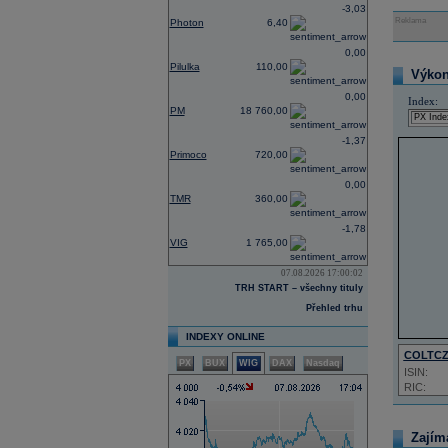
-3,03
Reklama
Photon
6,40
0,00
Pilulka
110,00
Výkon 
0,00
Index:
PM
18 760,00
-1,37
Primoco
720,00
0,00
TMR
360,00
-1,78
VIG
1 765,00
07.08.2026 17:00:02
TRH START – všechny tituly
Přehled trhu
INDEXY ONLINE
COLTC
PX
BUX
WIG
DAX
Nasdaq
ISIN:
RIC:
Zajím