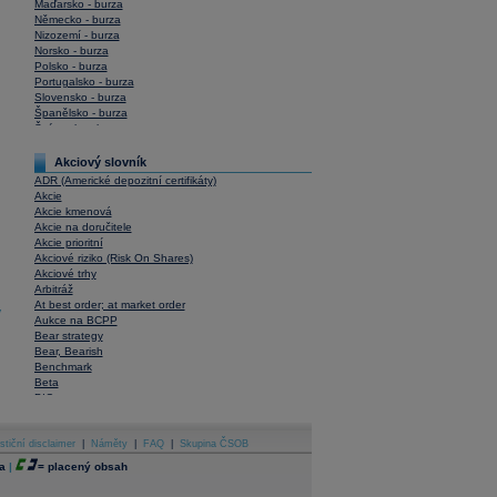
Maďarsko - burza
Německo - burza
Nizozemí - burza
Norsko - burza
Polsko - burza
Portugalsko - burza
Slovensko - burza
Španělsko - burza
Švýcarsko - burza
USA - burza
Akciový slovník
ADR (Americké depozitní certifikáty)
Akcie
Akcie kmenová
Akcie na doručitele
Akcie prioritní
Akciové riziko (Risk On Shares)
Akciové trhy
Arbitráž
At best order; at market order
y
Aukce na BCPP
Bear strategy
Bear, Bearish
Benchmark
Beta
BIC
Blokové obchody
Blue chips
stiční disclaimer
Bonita
|
Náměty
|
FAQ
|
Skupina ČSOB
Book To Bill Ratio
a
|
=
placený obsah
Book Value
Bookbuilding