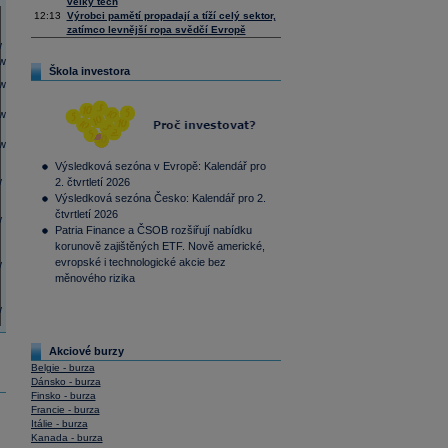
velký tech
12:13
Výrobci pamětí propadají a tíží celý sektor,
zatímco levnější ropa svědčí Evropě
Škola investora
Výsledková sezóna v Evropě: Kalendář pro
2. čtvrtletí 2026
Výsledková sezóna Česko: Kalendář pro 2.
čtvrtletí 2026
Patria Finance a ČSOB rozšiřují nabídku
korunově zajištěných ETF. Nově americké,
evropské i technologické akcie bez
měnového rizika
Akciové burzy
Belgie - burza
Dánsko - burza
Finsko - burza
Francie - burza
Itálie - burza
Kanada - burza