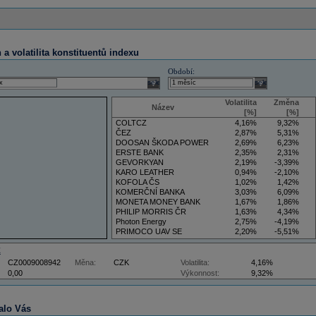
a volatilita konstituentů indexu
Období:
select
select
Volatilita
Změna
Název
[%]
[%]
COLTCZ
4,16%
9,32%
ČEZ
2,87%
5,31%
DOOSAN ŠKODA POWER
2,69%
6,23%
ERSTE BANK
2,35%
2,31%
GEVORKYAN
2,19%
-3,39%
KARO LEATHER
0,94%
-2,10%
KOFOLA ČS
1,02%
1,42%
KOMERČNÍ BANKA
3,03%
6,09%
MONETA MONEY BANK
1,67%
1,86%
PHILIP MORRIS ČR
1,63%
4,34%
Photon Energy
2,75%
-4,19%
PRIMOCO UAV SE
2,20%
-5,51%
VIG
4,34%
9,22%
Z
CZ0009008942
Měna:
CZK
Volatilita:
4,16%
0,00
Výkonnost:
9,32%
alo Vás