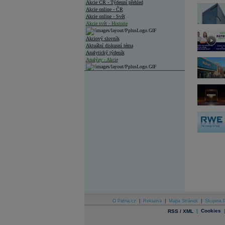
Akcie ČR - Týdenní přehled
Akcie online - ČR
Akcie online - Svět
Akcie svět - Historie
Akciový slovník
Aktuální diskusní téma
Analytický týdeník
Analýzy - Akcie
Analýzy společností - ČR
Analýzy společností - Střední Evropa
Analýzy společností - Svět
Ankety a diskuze
Archiv - Analýzy online
Archiv - Deník událostí
Archiv - Flash analýzy (svět)
Archiv - Globální makroekonomické přehledy
Archiv - Horké Zprávy
Archiv - Kalendář událostí
Archiv - Měnová politika
O Patria.cz
|
Reklama
|
Mapa Stránek
|
Skupina P
|
Cookies
RSS / XML
Archiv - Měsíční makroekonomické přehledy
Archiv - Souhrnné zprávy o vývoji ČR