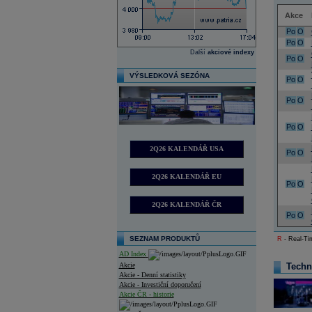
Akce
Po
O
Po
O
Další
akciové indexy
Po
O
VÝSLEDKOVÁ SEZÓNA
Po
O
Po
O
Po
O
2Q26 KALENDÁŘ USA
Po
O
2Q26 KALENDÁŘ EU
Po
O
2Q26 KALENDÁŘ ČR
Po
O
SEZNAM PRODUKTŮ
R
- Real-Tim
AD Index
Akcie
Techn
Akcie - Denní statistiky
Akcie - Investiční doporučení
Akcie ČR - historie