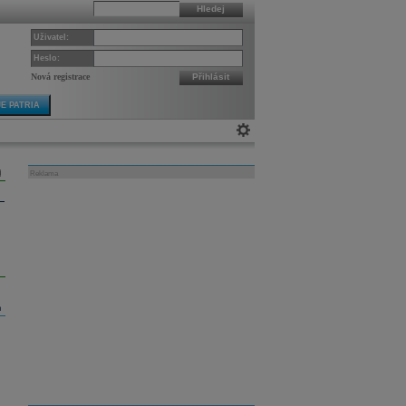
Hledej
Uživatel:
Heslo:
Nová registrace
Přihlásit
E PATRIA
Reklama
m