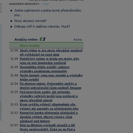
36 376,54
0,66
americkém akciovém t
Composite
...více
Index
Jedna zajímavost a jedna teorie předraženého
XETRA
trhu
Tecdax
4 068,78
1,69
Nový akciový normál?
Performance
index
Odkupy míří k dalšímu rekordu. Hurá?
Analýzy online
Archiv
Název analýzy
12:26
Závěr týdne je pro akcie převážně pozitivní
při vyčkávání na nová data
11:26
Paměťový sektor je brzda pro techy, trhy
jsou na tom dopoledne smíšeně
11:19
Geopolitika trhům svědčí, zatímco
výsledky sentimentu nepomohly
11:46
Techy fungují, ropa moc nezlobí a výsledky
trhům svědčí
11:24
Po depresi mánie. Polovodiče otočily a
dnešní pokračování růstu podpoří Amazon
11:15
Fed nezvyšuje sazby, ale nejistotu,
výsledky velkých techů jsou smíšené a
akcie převážně zelené
11:13
Erste zvýšila výhled i dlouhodobé cíle,
výnosy ale zaostaly za očekáváním trhu
11:12
Komerční banka překonala očekávání a
zlepšila výhled. Hlavní výnosy však
zůstávají pod tlakem
12:37
Klid na Blízkém východě skončil a SK
Hynix nepřesvědčil. Čeká se na Fed a