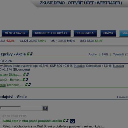
ZKUSIT DEMO
OTEVŘÍT ÚČET
WEBTRADER
|
|
|
MĚNY & SAZBY
KOMODITY & DERIVÁTY
EKONOMIKA
PRÁVO
MOJ
,232
-0,02%
CZK/$
20,966
0,00%
AU
4 339,26
0,00%
BRT
83,08
4,61%
 zprávy - Akcie
Archiv
SMS
Terminál
|
|
.08.2026
w Jones Industrial Average +0,3 %, S&P 500 +0,6 %,
Nasdaq
Composite +1,3 %,
Nasdaq
0
+1,2 % (Bloomberg)
stern Digital
......
aceX - Bernst
...
cron
Technolo
......
xon
Mobil - T
......
jem obchodů s akciemi na pražské burze za dnešní den je 0,831 mld. Kč. Průměrný objem
dajství - Akcie
Emaile
chodů za poslední rok je 0,665 mld. Kč.
ýšení výroby balistických střel ATACMS ve spolupráci s americkou firmou
Lockheed Martin
jakou dobu potrvá. Agentuře Reuters to řekl generální ředitel německé zbrojovky
Rheinmetall
select
min Papperger. Společná výroba s Lockheedem v Německu by podle něj mohla pomoci
plnit arzenál Spojeným státům, které mají zvýšenou spotřebu střel kvůli válce s Íránem
07.08.2026 22:05
TK)
Slabá data z trhu práce pomohla akciím
nocophillips
......
Páteční obchodování na Wall Street probíhalo v pozitivním režimu, když...