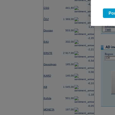
-4,62
07.08.2026
CSG
441,60
Název
Pou
0,74
ČEZ
ČEZ
1 369,00
PHILIP
ERSTE
1,21
TMR
Doosan
503,00
-2,35
E4U
332,00
AD in
-2,21
ERSTE
2 917,00
Region
-0,54
Gevorkyan
185,00
0,00
KARO
140,00
-0,10
KB
1 045,00
-1,18
Kofola
501,00
-0,05
MONETA
197,00