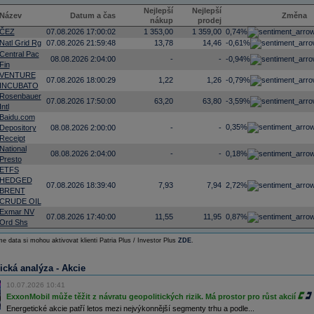
Nejlepší
Nejlepší
Název
Datum a čas
Změna
nákup
prodej
ČEZ
07.08.2026 17:00:02
1 353,00
1 359,00
0,74%
Natl Grid Rg
07.08.2026 21:59:48
13,78
14,46
-0,61%
Central Pac
08.08.2026 2:04:00
-
-
-0,94%
Fin
VENTURE
07.08.2026 18:00:29
1,22
1,26
-0,79%
INCUBATO
Rosenbauer
07.08.2026 17:50:00
63,20
63,80
-3,59%
Intl
Baidu.com
0,35%
Depository
08.08.2026 2:00:00
-
-
Receipt
National
08.08.2026 2:04:00
-
-
0,18%
Presto
ETFS
HEDGED
07.08.2026 18:39:40
7,93
7,94
2,72%
BRENT
CRUDE OIL
Exmar NV
07.08.2026 17:40:00
11,55
11,95
0,87%
Ord Shs
e data si mohou aktivovat klienti Patria Plus / Investor Plus
ZDE
.
ická analýza - Akcie
10.07.2026 10:41
ExxonMobil může těžit z návratu geopolitických rizik. Má prostor pro růst akcií
Energetické akcie patří letos mezi nejvýkonnější segmenty trhu a podle...