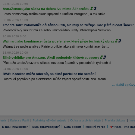
02.07.2026 10:55
AstraZeneca jako sázka na defenzivu mimo AI horečku
Letos dominovaly trhům akcie spojené s umělou inteligencí, a tak stále...
30.06.2026 16:39
Traders Talk: Polovodiče dál táhnou trh, ale rally se zužuje. Kde ještě hledat šanci?
Polovodičový sektor má za sebou mimořádnou rally. Philadelphia Semicon...
26.06.2026 6:06
Walmart jako kombinace růstu a defenzivy, které přeje technický obraz
Walmart se podle analýzy Patrie profiluje jako zajímavá kombinace růst...
18.06.2026 10:00
Silné vyhlídky pro Amazon. Akcii podepřely klíčové supporty
Přestože akcie Amazonu si letos nevedou špatně, v posledních týdnech d...
04.06.2026 13:06
RWE: Korekce může odeznít, na silné pozici se nic nemění
Rostoucí poptávka po elektrifikaci může zajistit společnosti RWE dlouh...
… další zpráv
atria
|
Kariéra v Patrii
|
Podmínky užívání stránek
|
Ochrana osobních údajů
|
Pravidla diskuse
|
Inve
|
|
|
|
|
E-mail newsletter
SMS zpravodajství
Data export
Mobilní verze
R
=
Real-Time dat