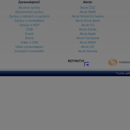
Zpravodajství:
Akcie:
Akciové zprávy
Akcie ČEZ
Archiv - Vývoj české koruny
Ekonomické zprávy
Akcie NWR
Zprávy o měnách a sazbách
Akcie Komerční banka
Archiv analýz - Makroukazatele
Zprávy o komoditách
Akcie Erste Bank
Zprávy o HDP
Akcie O2
Cenové indexy
Cenový kalkulátor
ČNB
Akcie Kofola
Ceny průmyslových výrobců - Data a prognózy
Grexit
Akcie Apple
(ČR)
Brexit
Akcie Facebook
Ceny průmyslových výrobců - Graf (ČR)
Volby v USA
Akcie BMW
Ceny průmyslových výrobců - Kalendář (ČR)
Video zpravodajství
Akcie GE
Ceny průmyslových výrobců - Zpravodajství
Investiční komentáře
Akcie Moneta
CORPORATE WEB SOLUTION
DATA EXPORT
Databanka - Akcie
Databanka - Ceny
Tvorba apl
Databanka - Ekonomický růst
Databanka - Indexy
Databanka - Měnové kurzy
Databanka - Trh práce
Databanka - Úrokové sazby
Databanka - Veřejné rozpočty