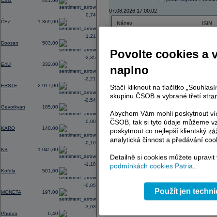
CSG
441,60
07.08.2026 17:00:02
0,74
ČEZ
1 369,00
Název
ISIN
ČEZ
CZ000
1,21
PHILIP MORRIS ČR
CS00
Doosan
503,00
ERSTE BANK
AT000
Povolte cookies a 
TMR
SK112
-2,35
E4U
332,00
naplno
-2,21
ERSTE
2 917,00
Stačí kliknout na tlačítko „Souhla
AD index - vývoj
skupinu ČSOB a vybrané třetí stran
-0,54
Region
Odeslat
Gevorkyan
185,00
select
Abychom Vám mohli poskytnout víc
ČSOB, tak si tyto údaje můžeme vz
0,00
KARO
140,00
poskytnout co nejlepší klientský zá
analytická činnost a předávání coo
-0,10
KB
1 045,00
Detailně si cookies můžete upravit
-1,18
podmínkách cookies Patria
.
Kofola
501,00
-0,05
Použít jen techn
MONETA
197,00
-3,03
Photon
6,40