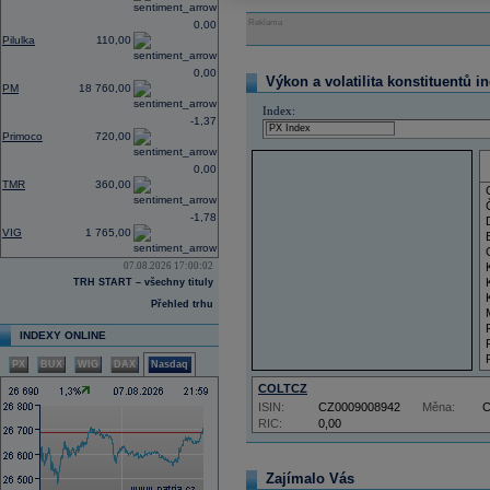
Reklama
0,00
Pilulka
110,00
0,00
Výkon a volatilita konstituentů i
PM
18 760,00
Index:
-1,37
Primoco
720,00
0,00
TMR
360,00
-1,78
VIG
1 765,00
07.08.2026 17:00:02
TRH START – všechny tituly
Přehled trhu
INDEXY ONLINE
PX
BUX
WIG
DAX
Nasdaq
COLTCZ
ISIN:
CZ0009008942
Měna:
RIC:
0,00
Zajímalo Vás