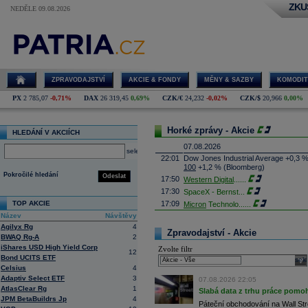
ZKU
NEDĚLE 09.08.2026
ZPRAVODAJSTVÍ
AKCIE & FONDY
MĚNY & SAZBY
KOMODIT
PX
2 785,07
-0,71%
DAX
26 319,45
0,69%
CZK/€
24,232
-0,02%
CZK/$
20,966
0,00%
Horké zprávy - Akcie
HLEDÁNÍ V AKCIÍCH
07.08.2026
select
22:01
Dow Jones Industrial Average +0,3 
100
+1,2 % (Bloomberg)
Pokročilé hledání
Odeslat
17:50
Western Digital
......
17:30
SpaceX - Bernst
...
TOP AKCIE
17:09
Micron
Technolo
......
Název
Návštěvy
16:47
Exxon
Mobil - T
......
Agilyx Rg
4
16:26
Objem obchodů s akciemi na pražské
Zpravodajství - Akcie
BWAQ Rg-A
2
obchodů za poslední rok je 0,665 mld
iShares USD High Yield Corp
Zvolte filtr
16:23
Zvýšení výroby balistických střel A
12
Bond UCITS ETF
nějakou dobu potrvá. Agentuře Reuter
sele
Armin Papperger. Společná výroba 
Celsius
4
doplnit arzenál Spojeným státům, kte
Adaptiv Select ETF
3
07.08.2026 22:05
(ČTK)
AtlasClear Rg
1
Slabá data z trhu práce pomoh
16:07
Conocophillips
......
JPM BetaBuildrs Jp
4
Páteční obchodování na Wall Stre