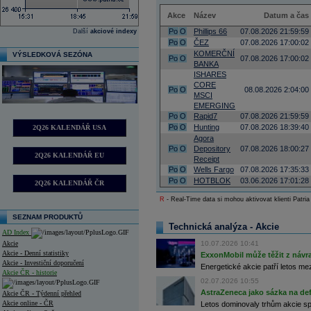
Akce
Název
Datum a čas
Po
O
Phillips 66
07.08.2026 21:59:59
Další
akciové indexy
Po
O
ČEZ
07.08.2026 17:00:02
KOMERČNÍ
VÝSLEDKOVÁ SEZÓNA
Po
O
07.08.2026 17:00:02
BANKA
ISHARES
CORE
Po
O
08.08.2026 2:04:00
MSCI
EMERGING
Po
O
Rapid7
07.08.2026 21:59:59
Po
O
Hunting
07.08.2026 18:39:40
2Q26 KALENDÁŘ USA
Agora
Po
O
Depository
07.08.2026 18:00:27
2Q26 KALENDÁŘ EU
Receipt
Po
O
Wells Fargo
07.08.2026 17:35:33
Po
O
HOTBLOK
03.06.2026 17:01:28
2Q26 KALENDÁŘ ČR
R
- Real-Time data si mohou aktivovat klienti Patria
SEZNAM PRODUKTŮ
Technická analýza - Akcie
AD Index
Akcie
10.07.2026 10:41
Akcie - Denní statistiky
ExxonMobil může těžit z návrat
Akcie - Investiční doporučení
Energetické akcie patří letos me
Akcie ČR - historie
02.07.2026 10:55
AstraZeneca jako sázka na de
Akcie ČR - Týdenní přehled
Akcie online - ČR
Letos dominovaly trhům akcie spoj