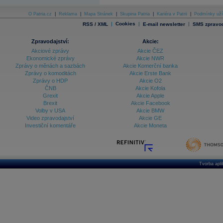
Databanka - Indexy
O Patria.cz
|
Reklama
|
Mapa Stránek
|
Skupina Patria
|
Kariéra v Patrii
|
Podmínky uží
|
Cookies
|
|
RSS / XML
E-mail newsletter
SMS zpravod
Databanka - Měnové kurzy
Databanka - Trh práce
Zpravodajství:
Akcie:
Akciové zprávy
Akcie ČEZ
Databanka - Úrokové sazby
Ekonomické zprávy
Akcie NWR
Zprávy o měnách a sazbách
Akcie Komerční banka
Databanka - Veřejné rozpočty
Zprávy o komoditách
Akcie Erste Bank
Zprávy o HDP
Akcie O2
Databanka - Zahraniční obchod a platební
ČNB
Akcie Kofola
bilance
Grexit
Akcie Apple
Databanka akcie - ČR
Brexit
Akcie Facebook
Volby v USA
Akcie BMW
Databanka akcie - Svět
Video zpravodajství
Akcie GE
Investiční komentáře
Akcie Moneta
Denní finanční zpravodaj
Denní kalendář událostí
Denní přehled - Akcie CEE
Denní přehled - Akcie ČR
Tvorba apl
Denní přehled - Akcie Svět
Dlouhé sazby - CZK dluhopisy vs. Swapy
Dlouhé sazby - Dlouhodobá výnosová křivka
Dlouhé sazby - FRA sazby a úrokové swapy