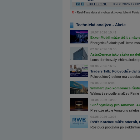
Archiv - Globální makroekonomické přehledy
Po
O
FIXED.ZONE
06.08.2026 17:00
R
- Real-Time data si mohou aktivovat klienti Patria
Archiv - Horké Zprávy
Archiv - Kalendář událostí
Technická analýza - Akcie
Archiv - Měnová politika
10.07.2026 10:41
Archiv - Měsíční makroekonomické přehledy
ExxonMobil může těžit z návrat
Archiv - Souhrnné zprávy o vývoji ČR
Energetické akcie patří letos me
02.07.2026 10:55
Archiv - Treasury alerty
AstraZeneca jako sázka na de
Archiv - Vývoj české koruny
Letos dominovaly trhům akcie spoj
30.06.2026 16:39
Archiv analýz - Makroukazatele
Traders Talk: Polovodiče dál tá
Polovodičový sektor má za sebou
Cenové indexy
Cenový kalkulátor
26.06.2026 6:06
Ceny průmyslových výrobců - Data a prognózy
Walmart jako kombinace růstu 
(ČR)
Walmart se podle analýzy Patrie 
Ceny průmyslových výrobců - Graf (ČR)
18.06.2026 10:00
Ceny průmyslových výrobců - Kalendář (ČR)
Silné vyhlídky pro Amazon. Ak
Ceny průmyslových výrobců - Zpravodajství
CORPORATE WEB SOLUTION
Přestože akcie Amazonu si letos
DATA EXPORT
04.06.2026 13:06
Databanka - Akcie
RWE: Korekce může odeznít, n
Rostoucí poptávka po elektrifikac
Databanka - Ceny
Databanka - Ekonomický růst