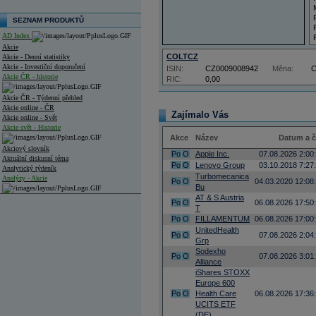
SEZNAM PRODUKTŮ
AD Index
Akcie
COLTCZ
Akcie - Denní statistiky
Akcie - Investiční doporučení
ISIN:
CZ0009008942
Měna:
Akcie ČR - historie
RIC:
0,00
Akcie ČR - Týdenní přehled
Akcie online - ČR
Zajímalo Vás
Akcie online - Svět
Akcie svět - Historie
Akce
Název
Datum a 
Akciový slovník
Po
O
Apple Inc.
07.08.2026 2:00
Aktuální diskusní téma
Po
O
Lenovo Group
03.10.2018 7:27
Analytický týdeník
Turbomecanica
Analýzy - Akcie
Po
O
04.03.2020 12:08
Bu
AT & S Austria
Analýzy společností - ČR
Po
O
06.08.2026 17:50
T
Po
O
FILLAMENTUM
06.08.2026 17:00
Analýzy společností - Střední Evropa
UnitedHealth
Po
O
07.08.2026 2:04
Grp
Analýzy společností - Svět
Sodexho
Po
O
07.08.2026 3:01
Alliance
Ankety a diskuze
iShares STOXX
Archiv - Analýzy online
Archiv - Deník událostí
Europe 600
Po
O
Health Care
06.08.2026 17:36
Archiv - Flash analýzy (svět)
UCITS ETF
(DE)