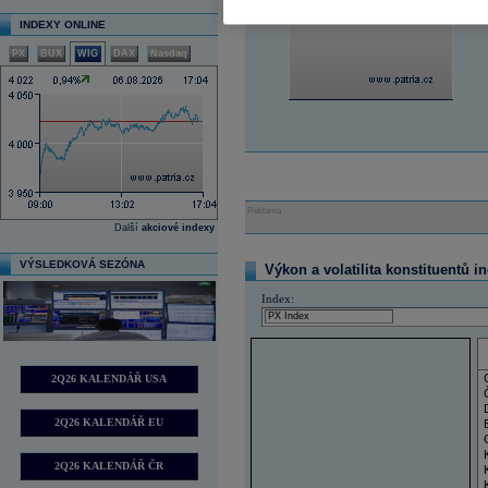
INDEXY ONLINE
PX
BUX
WIG
DAX
Nasdaq
Reklama
Další
akciové indexy
VÝSLEDKOVÁ SEZÓNA
Výkon a volatilita konstituentů i
Index:
2Q26 KALENDÁŘ USA
2Q26 KALENDÁŘ EU
2Q26 KALENDÁŘ ČR