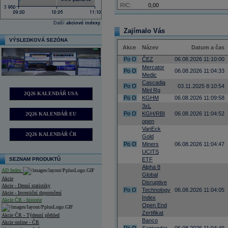
RIC:
0,00
Další
akciové indexy
Zajímalo Vás
VÝSLEDKOVÁ SEZÓNA
Akce
Název
Datum a čas
Po
O
ČEZ
06.08.2026 11:10:00
Mercator
Po
O
06.08.2026 11:04:33
Medic
Cascadia
Po
O
03.11.2025 8:10:54
Minl Rg
2Q26 KALENDÁŘ USA
Po
O
KGHM
06.08.2026 11:09:58
3xL
Po
O
KGH/RBI
06.08.2026 11:04:52
2Q26 KALENDÁŘ EU
open
VanEck
2Q26 KALENDÁŘ ČR
Gold
Po
O
Miners
06.08.2026 11:04:47
UCITS
SEZNAM PRODUKTŮ
ETF
Alpha 8
AD Index
Global
Akcie
Disruptive
Akcie - Denní statistiky
Po
O
Technology
06.08.2026 11:04:05
Akcie - Investiční doporučení
Index
Akcie ČR - historie
Open End
Zertifikat
Akcie ČR - Týdenní přehled
Banco
Akcie online - ČR