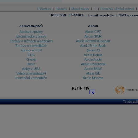
Archiv - Vývoj české koruny
O Patria.cz
|
Reklama
|
Mapa Stránek
|
|
|
Podmínky užívání stránek
|
|
Cookies
|
|
RSS / XML
E-mail newsletter
SMS zpravod
Archiv analýz - Makroukazatele
Zpravodajství:
Akcie:
Cenové indexy
Cenový kalkulátor
Akciové zprávy
Akcie ČEZ
Ceny průmyslových výrobců - Data a prognózy
Ekonomické zprávy
Akcie NWR
(ČR)
Zprávy o měnách a sazbách
Akcie Komerční banka
Ceny průmyslových výrobců - Graf (ČR)
Zprávy o komoditách
Akcie Erste Bank
Ceny průmyslových výrobců - Kalendář (ČR)
Zprávy o HDP
Akcie O2
Ceny průmyslových výrobců - Zpravodajství
ČNB
Akcie Kofola
CORPORATE WEB SOLUTION
Grexit
Akcie Apple
DATA EXPORT
Brexit
Akcie Facebook
Databanka - Akcie
Volby v USA
Akcie BMW
Video zpravodajství
Akcie GE
Databanka - Ceny
Investiční komentáře
Akcie Moneta
Databanka - Ekonomický růst
Databanka - Indexy
Tvorba apl
Databanka - Měnové kurzy
Databanka - Trh práce
Databanka - Úrokové sazby
Databanka - Veřejné rozpočty