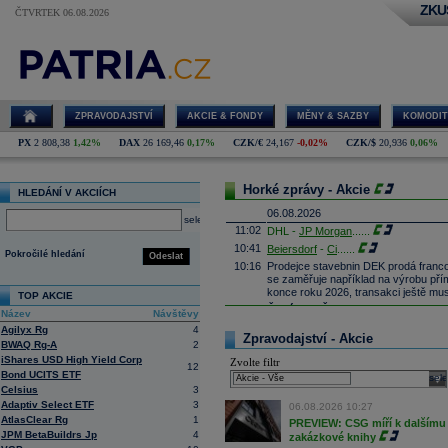
ZKU
ČTVRTEK 06.08.2026
ZPRAVODAJSTVÍ
AKCIE & FONDY
MĚNY & SAZBY
KOMODIT
PX
2 808,38
1,42%
DAX
26 169,46
0,17%
CZK/€
24,167
-0,02%
CZK/$
20,936
0,06%
Horké zprávy - Akcie
HLEDÁNÍ V AKCIÍCH
06.08.2026
select
11:02
DHL -
JP Morgan
......
10:41
Beiersdorf
-
Ci
......
Pokročilé hledání
Odeslat
10:16
Prodejce stavebnin DEK prodá franco
se zaměřuje například na výrobu př
konce roku 2026, transakci ještě mus
TOP AKCIE
10:05
Čistý zisk ČSOB vzrostl na 10,2 m
Název
Návštěvy
dosáhl 1 113 mld.
Kč
(meziročně vyš
Agilyx Rg
4
aktivních klientů meziročně o 71 ti
Zpravodajství - Akcie
BWAQ Rg-A
2
9:58
SoftBank oznámila za 1Q čistý zisk 3
iShares USD High Yield Corp
Zvolte filtr
12
9:46
Nintendo oznámilo za 1Q provozní zis
Bond UCITS ETF
sele
(Bloomberg)
Celsius
3
9:23
MercadoLibre oznámil za 2Q čisté tr
Adaptiv Select ETF
3
06.08.2026 10:27
(Bloomberg)
AtlasClear Rg
1
PREVIEW: CSG míří k dalšímu 
9:09
ČR:
Průmyslová výroba
v červnu mez
JPM BetaBuildrs Jp
4
zakázkové knihy
předchozímu poklesu o 1,0 % (Bloo