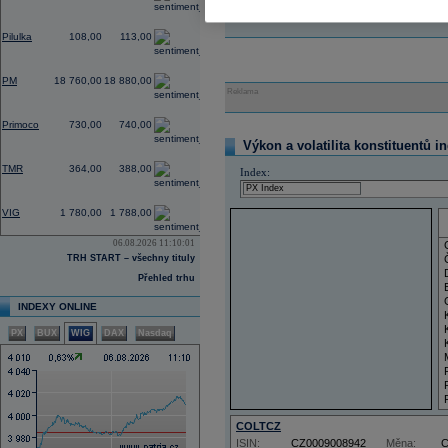
2,80
Pilulka
108,00
113,00
0,64
PM
18 760,00
18 880,00
Reklama
1,37
Primoco
730,00
740,00
Výkon a volatilita konstituentů i
0,00
TMR
364,00
388,00
Index:
4,39
VIG
1 780,00
1 788,00
06.08.2026 11:10:01
TRH START – všechny tituly
Přehled trhu
INDEXY ONLINE
PX
BUX
WIG
DAX
Nasdaq
COLTCZ
ISIN:
CZ0009008942
Měna: