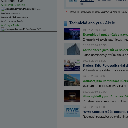
Po
O
Santander
06.08.2026 11:04:49
Akcie online - Svět
SA
Akcie svět - Historie
R
- Real-Time data si mohou aktivovat klienti Patria
Akciový slovník
Aktuální diskusní téma
Analytický týdeník
Technická analýza - Akcie
Analýzy - Akcie
10.07.2026 10:41
Analýzy společností - ČR
ExxonMobil může těžit z návrat
Energetické akcie patří letos me
Analýzy společností - Střední Evropa
02.07.2026 10:55
AstraZeneca jako sázka na de
Analýzy společností - Svět
Letos dominovaly trhům akcie spoj
Ankety a diskuze
30.06.2026 16:39
Archiv - Analýzy online
Traders Talk: Polovodiče dál tá
Archiv - Deník událostí
Polovodičový sektor má za sebou
Archiv - Flash analýzy (svět)
26.06.2026 6:06
Walmart jako kombinace růstu 
Archiv - Globální makroekonomické přehledy
Walmart se podle analýzy Patrie 
18.06.2026 10:00
Archiv - Horké Zprávy
Silné vyhlídky pro Amazon. Ak
Archiv - Kalendář událostí
Přestože akcie Amazonu si letos
Archiv - Měnová politika
04.06.2026 13:06
RWE: Korekce může odeznít, n
Archiv - Měsíční makroekonomické přehledy
Rostoucí poptávka po elektrifikac
Archiv - Souhrnné zprávy o vývoji ČR
Archiv - Treasury alerty