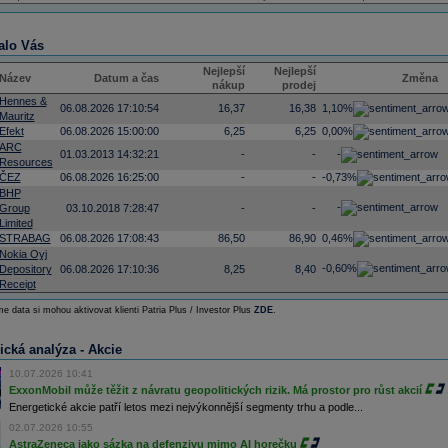
alo Vás
Nejlepší
Nejlepší
Název
Datum a čas
Změna
nákup
prodej
Hennes &
06.08.2026 17:10:54
16,37
16,38
1,10%
Mauritz
Efekt
06.08.2026 15:00:00
6,25
6,25
0,00%
ARC
01.03.2013 14:32:21
-
-
-
Resources
ČEZ
06.08.2026 16:25:00
-
-
-0,73%
BHP
-
Group
03.10.2018 7:28:47
-
-
Limited
STRABAG
06.08.2026 17:08:43
86,50
86,90
0,46%
Nokia Oyj
-0,60%
Depository
06.08.2026 17:10:36
8,25
8,40
Receipt
e data si mohou aktivovat klienti Patria Plus / Investor Plus
ZDE
.
ická analýza - Akcie
10.07.2026 10:41
ExxonMobil může těžit z návratu geopolitických rizik. Má prostor pro růst akcií
Energetické akcie patří letos mezi nejvýkonnější segmenty trhu a podle...
02.07.2026 10:55
AstraZeneca jako sázka na defenzivu mimo AI horečku