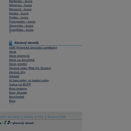
Maďarsko - burza
Německo - burza
Nizozemí - burza
Norsko - burza
Polsko - burza
Portugalsko - burza
Slovensko - burza
Španělsko - burza
Švýcarsko - burza
USA - burza
Akciový slovník
ADR (Americké depozitní certifikáty)
Akcie
Akcie kmenová
Akcie na doručitele
Akcie prioritní
Akciové riziko (Risk On Shares)
Akciové trhy
y
Arbitráž
At best order; at market order
Aukce na BCPP
Bear strategy
Bear, Bearish
Benchmark
Beta
BIC
Blokové obchody
Blue chips
stiční disclaimer
Bonita
|
Náměty
|
FAQ
|
Skupina ČSOB
Book To Bill Ratio
a
|
=
placený obsah
Book Value
Bookbuilding