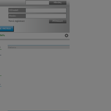
Hledej
Uživatel:
Heslo:
Nová registrace
Přihlásit
E PATRIA
,94%
Reklama
m