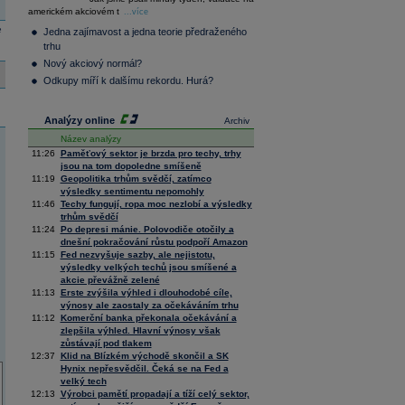
36 118,13
-0,08
americkém akciovém t
Composite
...více
Index
e
Jedna zajímavost a jedna teorie předraženého
XETRA
trhu
Tecdax
4 008,68
1,57
Nový akciový normál?
Performance
index
Odkupy míří k dalšímu rekordu. Hurá?
Analýzy online
Archiv
Název analýzy
11:26
Paměťový sektor je brzda pro techy, trhy
jsou na tom dopoledne smíšeně
11:19
Geopolitika trhům svědčí, zatímco
výsledky sentimentu nepomohly
11:46
Techy fungují, ropa moc nezlobí a výsledky
trhům svědčí
11:24
Po depresi mánie. Polovodiče otočily a
dnešní pokračování růstu podpoří Amazon
11:15
Fed nezvyšuje sazby, ale nejistotu,
výsledky velkých techů jsou smíšené a
akcie převážně zelené
11:13
Erste zvýšila výhled i dlouhodobé cíle,
výnosy ale zaostaly za očekáváním trhu
11:12
Komerční banka překonala očekávání a
zlepšila výhled. Hlavní výnosy však
zůstávají pod tlakem
12:37
Klid na Blízkém východě skončil a SK
Hynix nepřesvědčil. Čeká se na Fed a
velký tech
12:13
Výrobci pamětí propadají a tíží celý sektor,