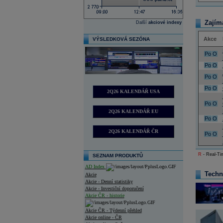
Zajím
Další
akciové indexy
Akce
VÝSLEDKOVÁ SEZÓNA
Po
O
Po
O
Po
O
Po
O
2Q26 KALENDÁŘ USA
Po
O
2Q26 KALENDÁŘ EU
Po
O
2Q26 KALENDÁŘ ČR
Po
O
R
- Real-Tim
SEZNAM PRODUKTŮ
AD Index
Techn
Akcie
Akcie - Denní statistiky
Akcie - Investiční doporučení
Akcie ČR - historie
Akcie ČR - Týdenní přehled
Akcie online - ČR