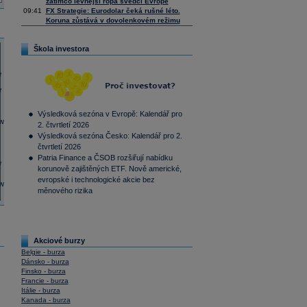
zatímco levnější ropa svědčí Evropě
09:41
FX Strategie: Eurodolar čeká rušné léto.
Koruna zůstává v dovolenkovém režimu
Škola investora
Výsledková sezóna v Evropě: Kalendář pro
2. čtvrtletí 2026
Výsledková sezóna Česko: Kalendář pro 2.
čtvrtletí 2026
Patria Finance a ČSOB rozšiřují nabídku
korunově zajištěných ETF. Nově americké,
evropské i technologické akcie bez
měnového rizika
Akciové burzy
Belgie - burza
Dánsko - burza
Finsko - burza
Francie - burza
Itálie - burza
Kanada - burza