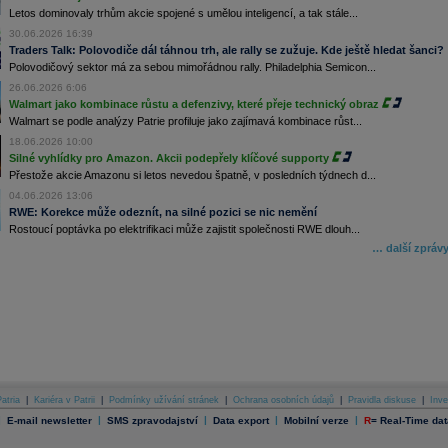
Letos dominovaly trhům akcie spojené s umělou inteligencí, a tak stále...
30.06.2026 16:39
Traders Talk: Polovodiče dál táhnou trh, ale rally se zužuje. Kde ještě hledat šanci?
Polovodičový sektor má za sebou mimořádnou rally. Philadelphia Semicon...
26.06.2026 6:06
Walmart jako kombinace růstu a defenzivy, které přeje technický obraz
Walmart se podle analýzy Patrie profiluje jako zajímavá kombinace růst...
18.06.2026 10:00
Silné vyhlídky pro Amazon. Akcii podepřely klíčové supporty
Přestože akcie Amazonu si letos nevedou špatně, v posledních týdnech d...
04.06.2026 13:06
RWE: Korekce může odeznít, na silné pozici se nic nemění
Rostoucí poptávka po elektrifikaci může zajistit společnosti RWE dlouh...
… další zpráv
atria
|
Kariéra v Patrii
|
Podmínky užívání stránek
|
Ochrana osobních údajů
|
Pravidla diskuse
|
Inve
|
|
|
|
|
E-mail newsletter
SMS zpravodajství
Data export
Mobilní verze
R
=
Real-Time dat