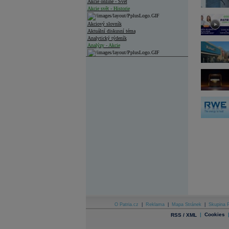
Akcie online - Svět
Akcie svět - Historie
Akciový slovník
Aktuální diskusní téma
Analytický týdeník
Analýzy - Akcie
Analýzy společností - ČR
Analýzy společností - Střední Evropa
Analýzy společností - Svět
Ankety a diskuze
Archiv - Analýzy online
Archiv - Deník událostí
Archiv - Flash analýzy (svět)
Archiv - Globální makroekonomické přehledy
Archiv - Horké Zprávy
Archiv - Kalendář událostí
Archiv - Měnová politika
Archiv - Měsíční makroekonomické přehledy
O Patria.cz
|
Reklama
|
Mapa Stránek
|
Skupina P
Archiv - Souhrnné zprávy o vývoji ČR
|
Cookies
RSS / XML
Archiv - Treasury alerty