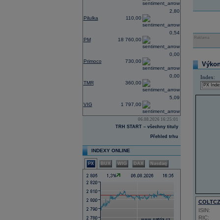
2,80
Pilulka
110,00
0,54
Reklama
PM
18 760,00
0,00
Primoco
730,00
Výkon 
0,00
Index:
TMR
360,00
5,09
VIG
1 797,00
06.08.2026 16:25:01
TRH START – všechny tituly
Přehled trhu
INDEXY ONLINE
PX
BUX
WIG
DAX
Nasdaq
COLTC
ISIN:
RIC: