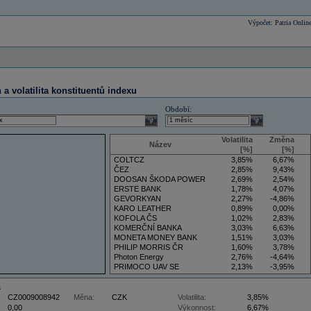
Výpočet: Patria Onlin
a volatilita konstituentů indexu
Období:
select
select
Volatilita
Změna
Název
[%]
[%]
COLTCZ
3,85%
6,67%
ČEZ
2,85%
9,43%
DOOSAN ŠKODA POWER
2,69%
2,54%
ERSTE BANK
1,78%
4,07%
GEVORKYAN
2,27%
-4,86%
KARO LEATHER
0,89%
0,00%
KOFOLA ČS
1,02%
2,83%
KOMERČNÍ BANKA
3,03%
6,63%
MONETA MONEY BANK
1,51%
3,03%
PHILIP MORRIS ČR
1,60%
3,78%
Photon Energy
2,76%
-4,64%
PRIMOCO UAV SE
2,13%
-3,95%
VIG
3,50%
5,88%
Z
CZ0009008942
Měna:
CZK
Volatilita:
3,85%
0,00
Výkonnost:
6,67%