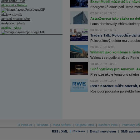
Akcie online - Svět
ExxonMobil může těžit z návrat
Akcie svět - Historie
Energetické akcie patří letos me
02.07.2026 10:55
Akciový slovník
AstraZeneca jako sázka na de
Aktuální diskusní téma
Analytický týdeník
Letos dominovaly trhům akcie spoj
Analýzy - Akcie
30.06.2026 16:39
Traders Talk: Polovodiče dál tá
Analýzy společností - ČR
Polovodičový sektor má za sebou
Analýzy společností - Střední Evropa
26.06.2026 6:06
Walmart jako kombinace růstu 
Analýzy společností - Svět
Walmart se podle analýzy Patrie 
18.06.2026 10:00
Ankety a diskuze
Silné vyhlídky pro Amazon. Ak
Archiv - Analýzy online
Archiv - Deník událostí
Přestože akcie Amazonu si letos
04.06.2026 13:06
Archiv - Flash analýzy (svět)
RWE: Korekce může odeznít, n
Rostoucí poptávka po elektrifikac
Archiv - Globální makroekonomické přehledy
Archiv - Horké Zprávy
Archiv - Kalendář událostí
Archiv - Měnová politika
Archiv - Měsíční makroekonomické přehledy
O Patria.cz
|
Reklama
|
Mapa Stránek
|
Skupina Patria
|
Kariéra v Patrii
|
Podmínky uží
Archiv - Souhrnné zprávy o vývoji ČR
|
Cookies
|
|
RSS / XML
E-mail newsletter
SMS zpravod
Archiv - Treasury alerty