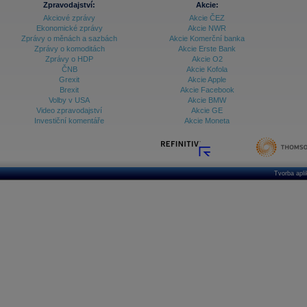
Zpravodajství:
Akcie:
Akciové zprávy
Akcie ČEZ
Archiv - Vývoj české koruny
Ekonomické zprávy
Akcie NWR
Zprávy o měnách a sazbách
Akcie Komerční banka
Archiv analýz - Makroukazatele
Zprávy o komoditách
Akcie Erste Bank
Zprávy o HDP
Akcie O2
Cenové indexy
Cenový kalkulátor
ČNB
Akcie Kofola
Ceny průmyslových výrobců - Data a prognózy
Grexit
Akcie Apple
(ČR)
Brexit
Akcie Facebook
Ceny průmyslových výrobců - Graf (ČR)
Volby v USA
Akcie BMW
Ceny průmyslových výrobců - Kalendář (ČR)
Video zpravodajství
Akcie GE
Ceny průmyslových výrobců - Zpravodajství
Investiční komentáře
Akcie Moneta
CORPORATE WEB SOLUTION
DATA EXPORT
Databanka - Akcie
Databanka - Ceny
Tvorba apl
Databanka - Ekonomický růst
Databanka - Indexy
Databanka - Měnové kurzy
Databanka - Trh práce
Databanka - Úrokové sazby
Databanka - Veřejné rozpočty