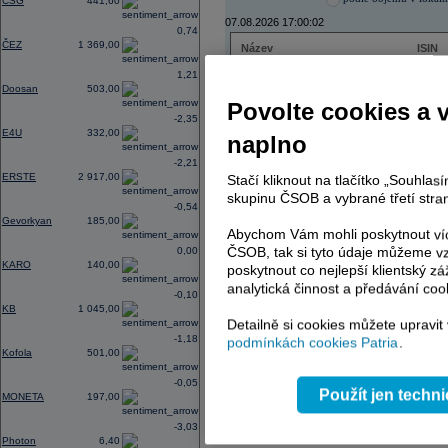
CSG
441,60
07.08.2026 17:00:02
0,74
ČEZ
1 369,00
Název
ISIN
ČEZ
CZ000
1,21
PHILIP MORRIS ČR
CS00
Doosan
503,00
ERSTE BANK
AT000
Povolte cookies a 
TMR
SK112
-2,35
E4U
332,00
naplno
-2,21
ERSTE
2 917,00
Stačí kliknout na tlačítko „Souhla
AD index - vývoj
skupinu ČSOB a vybrané třetí stran
-0,54
Region
Odeslat
Gevorkyan
185,00
select
Abychom Vám mohli poskytnout víc
ČSOB, tak si tyto údaje můžeme vz
0,00
KARO
140,00
poskytnout co nejlepší klientský zá
analytická činnost a předávání coo
-0,10
KB
1 045,00
Detailně si cookies můžete upravit
-1,18
podmínkách cookies Patria
.
Kofola
501,00
-0,05
Použít jen techn
MONETA
197,00
-3,03
Photon
6,40