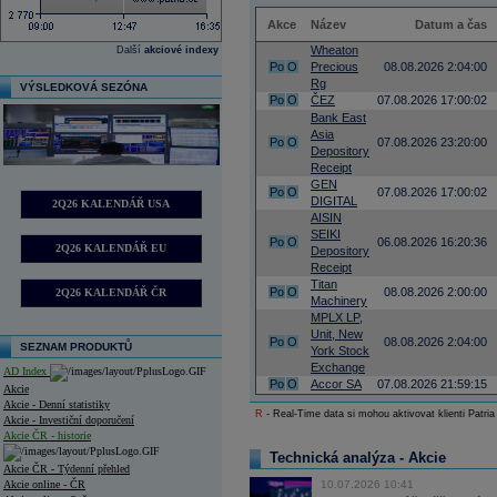
Akce
Název
Datum a čas
Wheaton
Další
akciové indexy
Po
O
Precious
08.08.2026 2:04:00
Rg
VÝSLEDKOVÁ SEZÓNA
Po
O
ČEZ
07.08.2026 17:00:02
Bank East
Asia
Po
O
07.08.2026 23:20:00
Depository
Receipt
GEN
Po
O
07.08.2026 17:00:02
DIGITAL
2Q26 KALENDÁŘ USA
AISIN
SEIKI
Po
O
06.08.2026 16:20:36
2Q26 KALENDÁŘ EU
Depository
Receipt
Titan
Po
O
08.08.2026 2:00:00
2Q26 KALENDÁŘ ČR
Machinery
MPLX LP,
Unit, New
Po
O
08.08.2026 2:04:00
SEZNAM PRODUKTŮ
York Stock
Exchange
AD Index
Po
O
Accor SA
07.08.2026 21:59:15
Akcie
Akcie - Denní statistiky
R
- Real-Time data si mohou aktivovat klienti Patria
Akcie - Investiční doporučení
Akcie ČR - historie
Technická analýza - Akcie
Akcie ČR - Týdenní přehled
Akcie online - ČR
10.07.2026 10:41