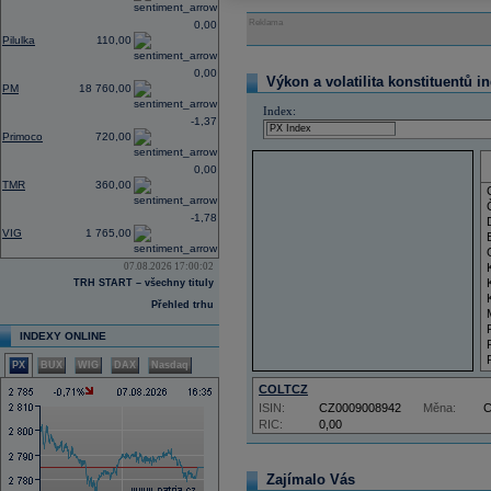
Reklama
0,00
Pilulka
110,00
0,00
Výkon a volatilita konstituentů i
PM
18 760,00
Index:
-1,37
Primoco
720,00
0,00
TMR
360,00
-1,78
VIG
1 765,00
07.08.2026 17:00:02
TRH START – všechny tituly
Přehled trhu
INDEXY ONLINE
PX
BUX
WIG
DAX
Nasdaq
COLTCZ
ISIN:
CZ0009008942
Měna:
RIC:
0,00
Zajímalo Vás