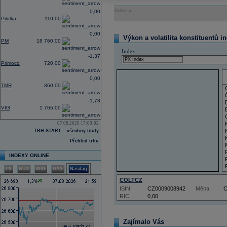
Reklama
0,00
Pilulka
110,00
0,00
Výkon a volatilita konstituentů i
PM
18 760,00
Index:
-1,37
Primoco
720,00
0,00
TMR
360,00
-1,78
VIG
1 765,00
07.08.2026 17:00:02
TRH START – všechny tituly
Přehled trhu
INDEXY ONLINE
PX
BUX
WIG
DAX
Nasdaq
COLTCZ
ISIN:
CZ0009008942
Měna:
RIC:
0,00
Zajímalo Vás