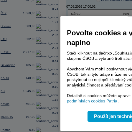
CSG
441,60
07.08.2026 17:00:02
0,74
ČEZ
1 369,00
Název
ISIN
ČEZ
CZ000
1,21
PHILIP MORRIS ČR
CS00
Doosan
503,00
ERSTE BANK
AT000
Povolte cookies a 
TMR
SK112
-2,35
E4U
332,00
naplno
-2,21
ERSTE
2 917,00
Stačí kliknout na tlačítko „Souhla
AD index - vývoj
skupinu ČSOB a vybrané třetí stran
-0,54
Region
Odeslat
Gevorkyan
185,00
select
Abychom Vám mohli poskytnout víc
ČSOB, tak si tyto údaje můžeme vz
0,00
KARO
140,00
poskytnout co nejlepší klientský zá
analytická činnost a předávání coo
-0,10
KB
1 045,00
Detailně si cookies můžete upravit
-1,18
podmínkách cookies Patria
.
Kofola
501,00
-0,05
Použít jen techn
MONETA
197,00
-3,03
Photon
6,40