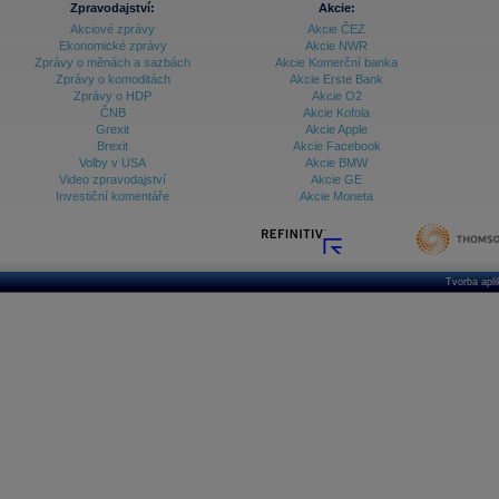
Zpravodajství:
Akcie:
Akciové zprávy
Akcie ČEZ
Archiv - Vývoj české koruny
Ekonomické zprávy
Akcie NWR
Zprávy o měnách a sazbách
Akcie Komerční banka
Archiv analýz - Makroukazatele
Zprávy o komoditách
Akcie Erste Bank
Zprávy o HDP
Akcie O2
Cenové indexy
Cenový kalkulátor
ČNB
Akcie Kofola
Ceny průmyslových výrobců - Data a prognózy
Grexit
Akcie Apple
(ČR)
Brexit
Akcie Facebook
Ceny průmyslových výrobců - Graf (ČR)
Volby v USA
Akcie BMW
Ceny průmyslových výrobců - Kalendář (ČR)
Video zpravodajství
Akcie GE
Ceny průmyslových výrobců - Zpravodajství
Investiční komentáře
Akcie Moneta
CORPORATE WEB SOLUTION
DATA EXPORT
Databanka - Akcie
Databanka - Ceny
Tvorba apl
Databanka - Ekonomický růst
Databanka - Indexy
Databanka - Měnové kurzy
Databanka - Trh práce
Databanka - Úrokové sazby
Databanka - Veřejné rozpočty