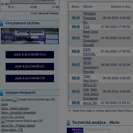
Akce
Název
Datum a čas
Wheaton
Další
akciové indexy
Po
O
Precious
08.08.2026 2:04:00
Rg
VÝSLEDKOVÁ SEZÓNA
Po
O
ČEZ
07.08.2026 17:00:02
Bank East
Asia
Po
O
07.08.2026 23:20:00
Depository
Receipt
GEN
Po
O
07.08.2026 17:00:02
DIGITAL
2Q26 KALENDÁŘ USA
AISIN
SEIKI
Po
O
06.08.2026 16:20:36
2Q26 KALENDÁŘ EU
Depository
Receipt
Titan
Po
O
08.08.2026 2:00:00
2Q26 KALENDÁŘ ČR
Machinery
MPLX LP,
Unit, New
Po
O
08.08.2026 2:04:00
SEZNAM PRODUKTŮ
York Stock
Exchange
AD Index
Po
O
Accor SA
07.08.2026 21:59:15
Akcie
Akcie - Denní statistiky
R
- Real-Time data si mohou aktivovat klienti Patria
Akcie - Investiční doporučení
Akcie ČR - historie
Technická analýza - Akcie
Akcie ČR - Týdenní přehled
Akcie online - ČR
10.07.2026 10:41