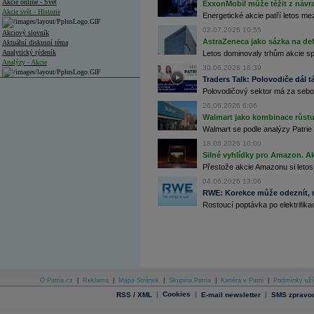
Akcie online - Svět
ExxonMobil může těžit z návrat
Akcie svět - Historie
Energetické akcie patří letos me
02.07.2026 10:55
Akciový slovník
AstraZeneca jako sázka na de
Aktuální diskusní téma
Analytický týdeník
Letos dominovaly trhům akcie spoj
Analýzy - Akcie
30.06.2026 16:39
Traders Talk: Polovodiče dál tá
Analýzy společností - ČR
Polovodičový sektor má za sebou
Analýzy společností - Střední Evropa
26.06.2026 6:06
Walmart jako kombinace růstu 
Analýzy společností - Svět
Walmart se podle analýzy Patrie 
18.06.2026 10:00
Ankety a diskuze
Silné vyhlídky pro Amazon. Ak
Archiv - Analýzy online
Archiv - Deník událostí
Přestože akcie Amazonu si letos
04.06.2026 13:06
Archiv - Flash analýzy (svět)
RWE: Korekce může odeznít, n
Rostoucí poptávka po elektrifikac
Archiv - Globální makroekonomické přehledy
Archiv - Horké Zprávy
Archiv - Kalendář událostí
Archiv - Měnová politika
Archiv - Měsíční makroekonomické přehledy
O Patria.cz
|
Reklama
|
Mapa Stránek
|
Skupina Patria
|
Kariéra v Patrii
|
Podmínky uží
Archiv - Souhrnné zprávy o vývoji ČR
|
Cookies
|
|
RSS / XML
E-mail newsletter
SMS zpravod
Archiv - Treasury alerty