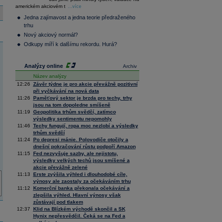
36 376,54
0,66
americkém akciovém t
...více
Composite
Index
Jedna zajímavost a jedna teorie předraženého
XETRA
trhu
Tecdax
4 068,78
1,69
Nový akciový normál?
Performance
Odkupy míří k dalšímu rekordu. Hurá?
index
Analýzy online
Archiv
Název analýzy
12:26
Závěr týdne je pro akcie převážně pozitivní
při vyčkávání na nová data
11:26
Paměťový sektor je brzda pro techy, trhy
jsou na tom dopoledne smíšeně
11:19
Geopolitika trhům svědčí, zatímco
výsledky sentimentu nepomohly
11:46
Techy fungují, ropa moc nezlobí a výsledky
trhům svědčí
11:24
Po depresi mánie. Polovodiče otočily a
dnešní pokračování růstu podpoří Amazon
11:15
Fed nezvyšuje sazby, ale nejistotu,
výsledky velkých techů jsou smíšené a
akcie převážně zelené
11:13
Erste zvýšila výhled i dlouhodobé cíle,
výnosy ale zaostaly za očekáváním trhu
11:12
Komerční banka překonala očekávání a
zlepšila výhled. Hlavní výnosy však
zůstávají pod tlakem
12:37
Klid na Blízkém východě skončil a SK
Hynix nepřesvědčil. Čeká se na Fed a