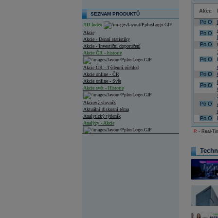
Akce
SEZNAM PRODUKTŮ
Po
O
AD Index
Akcie
Po
O
Akcie - Denní statistiky
Po
O
Akcie - Investiční doporučení
Akcie ČR - historie
Po
O
Akcie ČR - Týdenní přehled
Po
O
Akcie online - ČR
Akcie online - Svět
Po
O
Akcie svět - Historie
Akciový slovník
Po
O
Aktuální diskusní téma
Analytický týdeník
Po
O
Analýzy - Akcie
R
- Real-Tim
Analýzy společností - ČR
Techn
Analýzy společností - Střední Evropa
Analýzy společností - Svět
Ankety a diskuze
Archiv - Analýzy online
Archiv - Deník událostí
Archiv - Flash analýzy (svět)