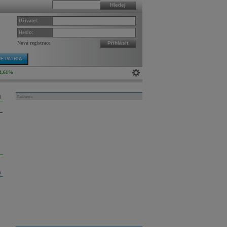
Hledej
Uživatel:
Heslo:
Nová registrace
Přihlásit
E PATRIA
4,61%
Reklama
m