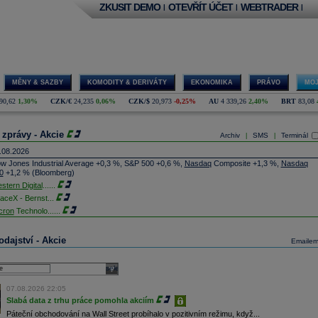
ZKUSIT DEMO
OTEVŘÍT ÚČET
WEBTRADER
|
|
|
MĚNY & SAZBY
KOMODITY & DERIVÁTY
EKONOMIKA
PRÁVO
MOJ
90,62
1,30%
CZK/€
24,235
0,06%
CZK/$
20,973
-0,25%
AU
4 339,26
2,40%
BRT
83,08
 zprávy - Akcie
Archiv
SMS
Terminál
|
|
.08.2026
w Jones Industrial Average +0,3 %, S&P 500 +0,6 %,
Nasdaq
Composite +1,3 %,
Nasdaq
0
+1,2 % (Bloomberg)
stern Digital
......
aceX - Bernst
...
cron
Technolo
......
xon
Mobil - T
......
jem obchodů s akciemi na pražské burze za dnešní den je 0,831 mld. Kč. Průměrný objem
dajství - Akcie
Emaile
chodů za poslední rok je 0,665 mld. Kč.
ýšení výroby balistických střel ATACMS ve spolupráci s americkou firmou
Lockheed Martin
jakou dobu potrvá. Agentuře Reuters to řekl generální ředitel německé zbrojovky
Rheinmetall
select
min Papperger. Společná výroba s Lockheedem v Německu by podle něj mohla pomoci
plnit arzenál Spojeným státům, které mají zvýšenou spotřebu střel kvůli válce s Íránem
07.08.2026 22:05
TK)
Slabá data z trhu práce pomohla akciím
nocophillips
......
Páteční obchodování na Wall Street probíhalo v pozitivním režimu, když...