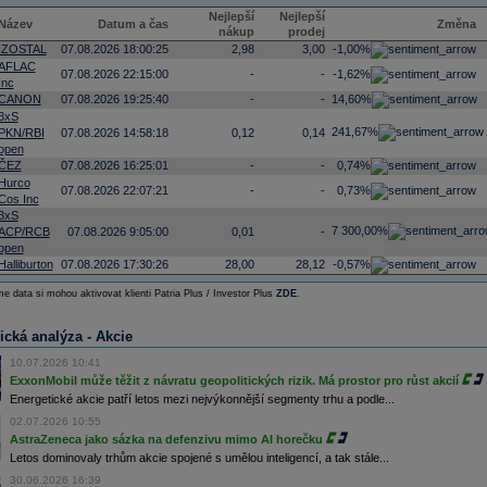
Nejlepší
Nejlepší
Název
Datum a čas
Změna
nákup
prodej
IZOSTAL
07.08.2026 18:00:25
2,98
3,00
-1,00%
AFLAC
07.08.2026 22:15:00
-
-
-1,62%
Inc
CANON
07.08.2026 19:25:40
-
-
14,60%
3xS
241,67%
PKN/RBI
07.08.2026 14:58:18
0,12
0,14
open
ČEZ
07.08.2026 16:25:01
-
-
0,74%
Hurco
07.08.2026 22:07:21
-
-
0,73%
Cos Inc
3xS
7 300,00%
ACP/RCB
07.08.2026 9:05:00
0,01
-
open
Halliburton
07.08.2026 17:30:26
28,00
28,12
-0,57%
e data si mohou aktivovat klienti Patria Plus / Investor Plus
ZDE
.
ická analýza - Akcie
10.07.2026 10:41
ExxonMobil může těžit z návratu geopolitických rizik. Má prostor pro růst akcií
Energetické akcie patří letos mezi nejvýkonnější segmenty trhu a podle...
02.07.2026 10:55
AstraZeneca jako sázka na defenzivu mimo AI horečku
Letos dominovaly trhům akcie spojené s umělou inteligencí, a tak stále...
30.06.2026 16:39