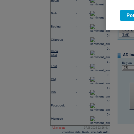
Apple
-
-
07.08.2026
0,27
BoA
-
-
Název
Pou
ČEZ
0,96
PHILIP
Boeing
-
-
ERSTE
TMR
0,88
Citigroup
-
-
0,23
Coca
-
-
AD in
Cola
1,38
Region
Ford
-
-
0,74
GM
-
-
1,65
IBM
-
-
0,37
Facebook
-
-
0,03
Microsoft
-
-
After-hours
07.08.2026 22:26:01
Zpožděná data,
Real-Time data info