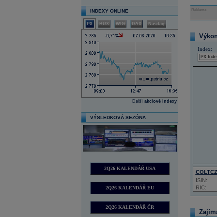
Reklama
INDEXY ONLINE
PX
BUX
WIG
DAX
Nasdaq
Výkon 
Index:
Další
akciové indexy
VÝSLEDKOVÁ SEZÓNA
2Q26 KALENDÁŘ USA
COLTC
ISIN:
RIC:
2Q26 KALENDÁŘ EU
2Q26 KALENDÁŘ ČR
Zajím