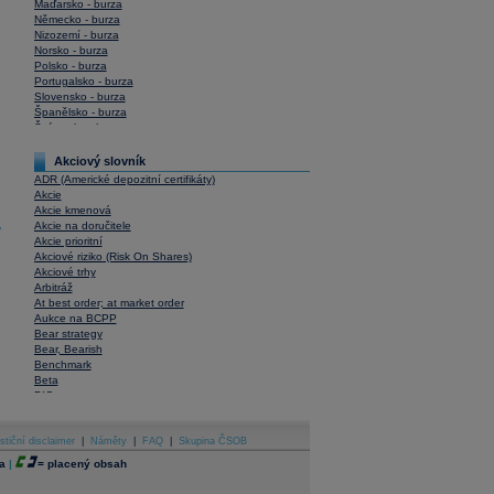
Maďarsko - burza
Německo - burza
Nizozemí - burza
Norsko - burza
Polsko - burza
Portugalsko - burza
Slovensko - burza
Španělsko - burza
Švýcarsko - burza
USA - burza
Akciový slovník
ADR (Americké depozitní certifikáty)
Akcie
Akcie kmenová
Akcie na doručitele
y
Akcie prioritní
Akciové riziko (Risk On Shares)
Akciové trhy
Arbitráž
At best order; at market order
Aukce na BCPP
Bear strategy
Bear, Bearish
Benchmark
Beta
BIC
Blokové obchody
Blue chips
stiční disclaimer
Bonita
|
Náměty
|
FAQ
|
Skupina ČSOB
Book To Bill Ratio
a
|
=
placený obsah
Book Value
Bookbuilding