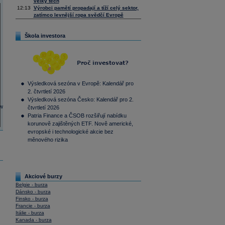
velký tech
12:13
Výrobci pamětí propadají a tíží celý sektor,
zatímco levnější ropa svědčí Evropě
Škola investora
Výsledková sezóna v Evropě: Kalendář pro
2. čtvrtletí 2026
Výsledková sezóna Česko: Kalendář pro 2.
čtvrtletí 2026
Patria Finance a ČSOB rozšiřují nabídku
korunově zajištěných ETF. Nově americké,
evropské i technologické akcie bez
měnového rizika
Akciové burzy
Belgie - burza
Dánsko - burza
Finsko - burza
Francie - burza
Itálie - burza
Kanada - burza