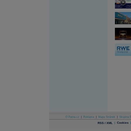
Archiv - Globální makroekonomické přehledy
Archiv - Horké Zprávy
Archiv - Kalendář událostí
Archiv - Měnová politika
Archiv - Měsíční makroekonomické přehledy
Archiv - Souhrnné zprávy o vývoji ČR
Archiv - Treasury alerty
Archiv - Vývoj české koruny
Archiv analýz - Makroukazatele
Cenové indexy
Cenový kalkulátor
Ceny průmyslových výrobců - Data a prognózy
(ČR)
Ceny průmyslových výrobců - Graf (ČR)
Ceny průmyslových výrobců - Kalendář (ČR)
Ceny průmyslových výrobců - Zpravodajství
CORPORATE WEB SOLUTION
DATA EXPORT
Databanka - Akcie
O Patria.cz
|
Reklama
|
Mapa Stránek
|
Skupina P
Databanka - Ceny
|
Cookies
RSS / XML
Databanka - Ekonomický růst