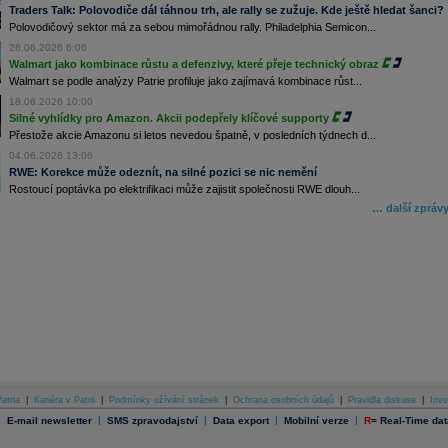
Traders Talk: Polovodiče dál táhnou trh, ale rally se zužuje. Kde ještě hledat šanci?
Polovodičový sektor má za sebou mimořádnou rally. Philadelphia Semicon...
26.06.2026 6:06
Walmart jako kombinace růstu a defenzivy, které přeje technický obraz
Walmart se podle analýzy Patrie profiluje jako zajímavá kombinace růst...
18.06.2026 10:00
Silné vyhlídky pro Amazon. Akcii podepřely klíčové supporty
Přestože akcie Amazonu si letos nevedou špatně, v posledních týdnech d...
04.06.2026 13:06
RWE: Korekce může odeznít, na silné pozici se nic nemění
Rostoucí poptávka po elektrifikaci může zajistit společnosti RWE dlouh...
… další zpráv
atria
|
Kariéra v Patrii
|
Podmínky užívání stránek
|
Ochrana osobních údajů
|
Pravidla diskuse
|
Inve
|
|
|
|
|
E-mail newsletter
SMS zpravodajství
Data export
Mobilní verze
R
=
Real-Time dat