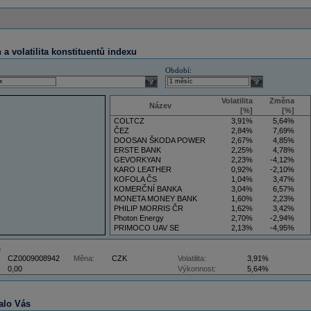
a volatilita konstituentů indexu
Období:
select
select
Volatilita
Změna
Název
[%]
[%]
COLTCZ
3,91%
5,64%
ČEZ
2,84%
7,69%
DOOSAN ŠKODA POWER
2,67%
4,85%
ERSTE BANK
2,25%
4,78%
GEVORKYAN
2,23%
-4,12%
KARO LEATHER
0,92%
-2,10%
KOFOLA ČS
1,04%
3,47%
KOMERČNÍ BANKA
3,04%
6,57%
MONETA MONEY BANK
1,60%
2,23%
PHILIP MORRIS ČR
1,62%
3,42%
Photon Energy
2,70%
-2,94%
PRIMOCO UAV SE
2,13%
-4,95%
VIG
4,09%
11,61%
Z
CZ0009008942
Měna:
CZK
Volatilita:
3,91%
0,00
Výkonnost:
5,64%
alo Vás