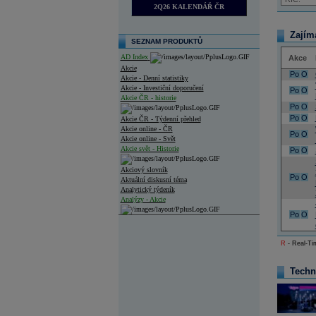
2Q26 KALENDÁŘ ČR
Zajím
SEZNAM PRODUKTŮ
AD Index
Akce
Akcie
Po
O
Akcie - Denní statistiky
Akcie - Investiční doporučení
Po
O
Akcie ČR - historie
Po
O
Po
O
Akcie ČR - Týdenní přehled
Akcie online - ČR
Po
O
Akcie online - Svět
Akcie svět - Historie
Po
O
Akciový slovník
Po
O
Aktuální diskusní téma
Analytický týdeník
Analýzy - Akcie
Po
O
Analýzy společností - ČR
Analýzy společností - Střední Evropa
R
- Real-Tim
Analýzy společností - Svět
Techn
Ankety a diskuze
Archiv - Analýzy online
Archiv - Deník událostí