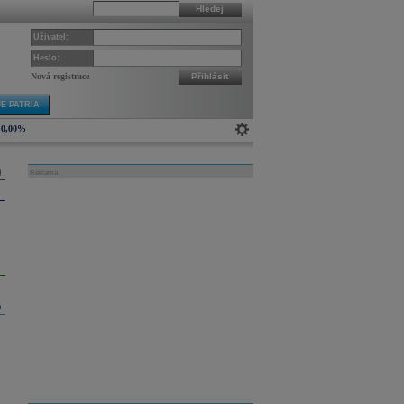
Hledej
Uživatel:
Heslo:
Nová registrace
Přihlásit
E PATRIA
0,00%
Reklama
m