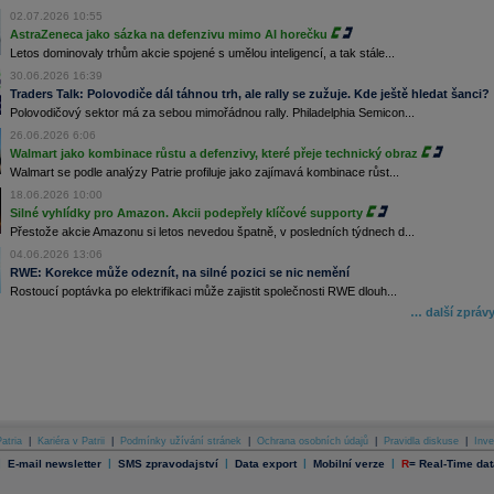
02.07.2026 10:55
AstraZeneca jako sázka na defenzivu mimo AI horečku
Letos dominovaly trhům akcie spojené s umělou inteligencí, a tak stále...
30.06.2026 16:39
Traders Talk: Polovodiče dál táhnou trh, ale rally se zužuje. Kde ještě hledat šanci?
Polovodičový sektor má za sebou mimořádnou rally. Philadelphia Semicon...
26.06.2026 6:06
Walmart jako kombinace růstu a defenzivy, které přeje technický obraz
Walmart se podle analýzy Patrie profiluje jako zajímavá kombinace růst...
18.06.2026 10:00
Silné vyhlídky pro Amazon. Akcii podepřely klíčové supporty
Přestože akcie Amazonu si letos nevedou špatně, v posledních týdnech d...
04.06.2026 13:06
RWE: Korekce může odeznít, na silné pozici se nic nemění
Rostoucí poptávka po elektrifikaci může zajistit společnosti RWE dlouh...
… další zpráv
atria
|
Kariéra v Patrii
|
Podmínky užívání stránek
|
Ochrana osobních údajů
|
Pravidla diskuse
|
Inve
|
|
|
|
|
E-mail newsletter
SMS zpravodajství
Data export
Mobilní verze
R
=
Real-Time dat