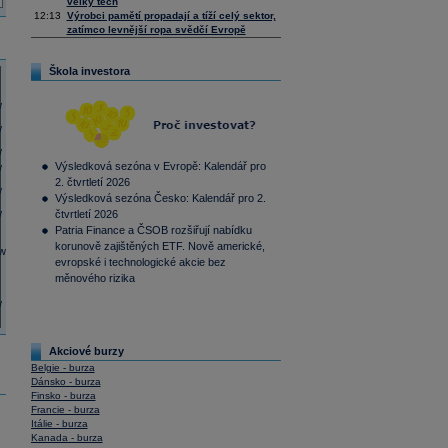
velký tech
12:13
Výrobci pamětí propadají a tíží celý sektor,
zatímco levnější ropa svědčí Evropě
Škola investora
Výsledková sezóna v Evropě: Kalendář pro
2. čtvrtletí 2026
Výsledková sezóna Česko: Kalendář pro 2.
čtvrtletí 2026
Patria Finance a ČSOB rozšiřují nabídku
korunově zajištěných ETF. Nově americké,
evropské i technologické akcie bez
měnového rizika
Akciové burzy
Belgie - burza
Dánsko - burza
Finsko - burza
Francie - burza
Itálie - burza
Kanada - burza