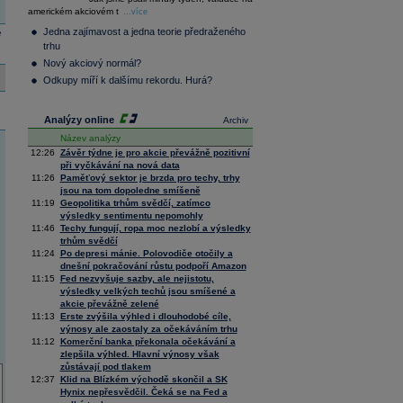
36 376,54
0,66
americkém akciovém t
Composite
...více
Index
Jedna zajímavost a jedna teorie předraženého
e
XETRA
trhu
Tecdax
4 068,78
1,69
Nový akciový normál?
Performance
index
Odkupy míří k dalšímu rekordu. Hurá?
Analýzy online
Archiv
Název analýzy
12:26
Závěr týdne je pro akcie převážně pozitivní
při vyčkávání na nová data
11:26
Paměťový sektor je brzda pro techy, trhy
jsou na tom dopoledne smíšeně
11:19
Geopolitika trhům svědčí, zatímco
výsledky sentimentu nepomohly
11:46
Techy fungují, ropa moc nezlobí a výsledky
trhům svědčí
11:24
Po depresi mánie. Polovodiče otočily a
dnešní pokračování růstu podpoří Amazon
11:15
Fed nezvyšuje sazby, ale nejistotu,
výsledky velkých techů jsou smíšené a
akcie převážně zelené
11:13
Erste zvýšila výhled i dlouhodobé cíle,
výnosy ale zaostaly za očekáváním trhu
11:12
Komerční banka překonala očekávání a
zlepšila výhled. Hlavní výnosy však
zůstávají pod tlakem
12:37
Klid na Blízkém východě skončil a SK
Hynix nepřesvědčil. Čeká se na Fed a