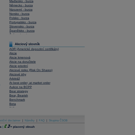
Maďarsko - burza
Německo - burza
Nizozemí - burza
Norsko - burza
Polsko - burza
Portugalsko - burza
Slovensko - burza
Španělsko - burza
Švýcarsko - burza
USA - burza
Akciový slovník
ADR (Americké depozitní certifikáty)
Akcie
Akcie kmenová
Akcie na doručitele
Akcie prioritní
Akciové riziko (Risk On Shares)
Akciové trhy
Arbitráž
At best order; at market order
y
Aukce na BCPP
Bear strategy
Bear, Bearish
Benchmark
Beta
BIC
Blokové obchody
Blue chips
stiční disclaimer
Bonita
|
Náměty
|
FAQ
|
Skupina ČSOB
Book To Bill Ratio
a
|
=
placený obsah
Book Value
Bookbuilding