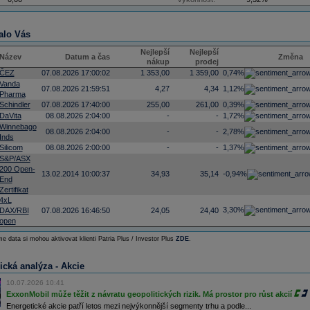
alo Vás
Nejlepší
Nejlepší
Název
Datum a čas
Změna
nákup
prodej
ČEZ
07.08.2026 17:00:02
1 353,00
1 359,00
0,74%
Vanda
07.08.2026 21:59:51
4,27
4,34
1,12%
Pharma
Schindler
07.08.2026 17:40:00
255,00
261,00
0,39%
DaVita
08.08.2026 2:04:00
-
-
1,72%
Winnebago
08.08.2026 2:04:00
-
-
2,78%
Inds
Silicom
08.08.2026 2:00:00
-
-
1,37%
S&P/ASX
200 Open-
13.02.2014 10:00:37
34,93
35,14
-0,94%
End
Zertifikat
4xL
3,30%
DAX/RBI
07.08.2026 16:46:50
24,05
24,40
open
e data si mohou aktivovat klienti Patria Plus / Investor Plus
ZDE
.
ická analýza - Akcie
10.07.2026 10:41
ExxonMobil může těžit z návratu geopolitických rizik. Má prostor pro růst akcií
Energetické akcie patří letos mezi nejvýkonnější segmenty trhu a podle...