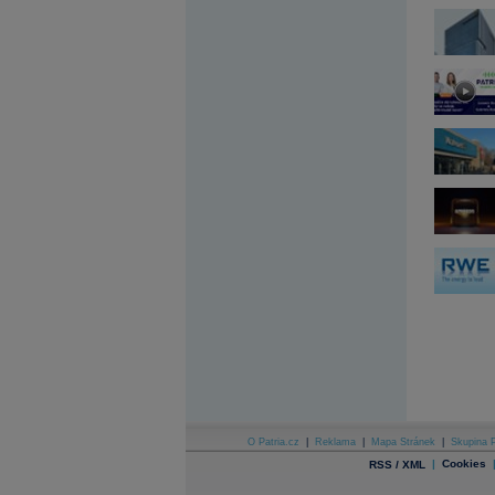
Archiv - Flash analýzy (svět)
Archiv - Globální makroekonomické přehledy
Archiv - Horké Zprávy
Archiv - Kalendář událostí
Archiv - Měnová politika
Archiv - Měsíční makroekonomické přehledy
Archiv - Souhrnné zprávy o vývoji ČR
Archiv - Treasury alerty
Archiv - Vývoj české koruny
Archiv analýz - Makroukazatele
Cenové indexy
Cenový kalkulátor
Ceny průmyslových výrobců - Data a prognózy
(ČR)
Ceny průmyslových výrobců - Graf (ČR)
Ceny průmyslových výrobců - Kalendář (ČR)
Ceny průmyslových výrobců - Zpravodajství
CORPORATE WEB SOLUTION
DATA EXPORT
O Patria.cz
|
Reklama
|
Mapa Stránek
|
Skupina P
Databanka - Akcie
|
Cookies
RSS / XML
Databanka - Ceny