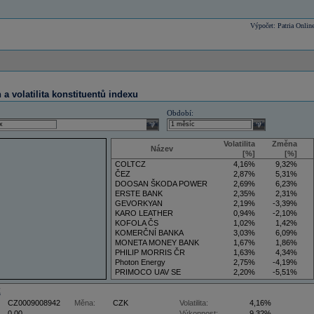
Výpočet: Patria Onlin
a volatilita konstituentů indexu
Období:
select
select
Volatilita
Změna
Název
[%]
[%]
COLTCZ
4,16%
9,32%
ČEZ
2,87%
5,31%
DOOSAN ŠKODA POWER
2,69%
6,23%
ERSTE BANK
2,35%
2,31%
GEVORKYAN
2,19%
-3,39%
KARO LEATHER
0,94%
-2,10%
KOFOLA ČS
1,02%
1,42%
KOMERČNÍ BANKA
3,03%
6,09%
MONETA MONEY BANK
1,67%
1,86%
PHILIP MORRIS ČR
1,63%
4,34%
Photon Energy
2,75%
-4,19%
PRIMOCO UAV SE
2,20%
-5,51%
VIG
4,34%
9,22%
Z
CZ0009008942
Měna:
CZK
Volatilita:
4,16%
0,00
Výkonnost:
9,32%