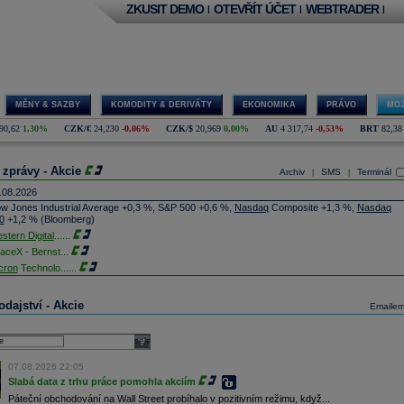
ZKUSIT DEMO
OTEVŘÍT ÚČET
WEBTRADER
|
|
|
MĚNY & SAZBY
KOMODITY & DERIVÁTY
EKONOMIKA
PRÁVO
MOJ
90,62
1,30%
CZK/€
24,230
-0,06%
CZK/$
20,969
0,00%
AU
4 317,74
-0,53%
BRT
82,38
 zprávy - Akcie
Archiv
SMS
Terminál
|
|
.08.2026
w Jones Industrial Average +0,3 %, S&P 500 +0,6 %,
Nasdaq
Composite +1,3 %,
Nasdaq
0
+1,2 % (Bloomberg)
stern Digital
......
aceX - Bernst
...
cron
Technolo
......
xon
Mobil - T
......
jem obchodů s akciemi na pražské burze za dnešní den je 0,831 mld. Kč. Průměrný objem
dajství - Akcie
Emaile
chodů za poslední rok je 0,665 mld. Kč.
ýšení výroby balistických střel ATACMS ve spolupráci s americkou firmou
Lockheed Martin
jakou dobu potrvá. Agentuře Reuters to řekl generální ředitel německé zbrojovky
Rheinmetall
select
min Papperger. Společná výroba s Lockheedem v Německu by podle něj mohla pomoci
plnit arzenál Spojeným státům, které mají zvýšenou spotřebu střel kvůli válce s Íránem
07.08.2026 22:05
TK)
Slabá data z trhu práce pomohla akciím
nocophillips
......
Páteční obchodování na Wall Street probíhalo v pozitivním režimu, když...