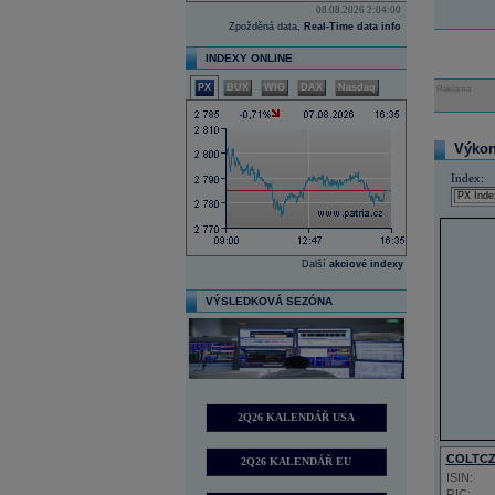
08.08.2026 2:04:00
Zpožděná data,
Real-Time data info
INDEXY ONLINE
PX
BUX
WIG
DAX
Nasdaq
Reklama
Výkon 
Index:
Další
akciové indexy
VÝSLEDKOVÁ SEZÓNA
2Q26 KALENDÁŘ USA
COLTC
2Q26 KALENDÁŘ EU
ISIN:
RIC: