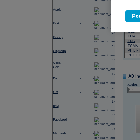
0,29
07.08.2026
Apple
-
-
Název
Pou
0,27
ENERG
BoA
-
-
ČEZ
ČEZ
0,96
TMR
Boeing
-
-
TMR
TOMA
0,88
PHILIP
Citigroup
-
-
PHILIP
0,23
Coca
-
-
Cola
1,38
AD in
Ford
-
-
Region
0,74
GM
-
-
1,65
IBM
-
-
0,37
Facebook
-
-
0,03
Microsoft
-
-