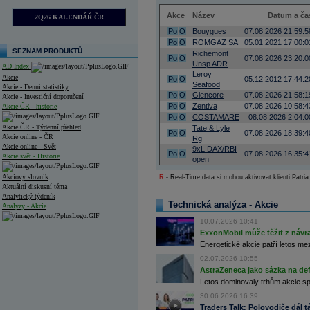
Akce
Název
Datum a ča
2Q26 KALENDÁŘ ČR
Po
O
Bouygues
07.08.2026 21:59:5
Po
O
ROMGAZ SA
05.01.2021 17:00:0
SEZNAM PRODUKTŮ
Richemont
Po
O
07.08.2026 23:20:0
Unsp ADR
AD Index
Leroy
Akcie
Po
O
05.12.2012 17:44:2
Seafood
Akcie - Denní statistiky
Po
O
Glencore
07.08.2026 21:58:1
Akcie - Investiční doporučení
Po
O
Zentiva
07.08.2026 10:58:4
Akcie ČR - historie
Po
O
COSTAMARE
08.08.2026 2:04:0
Akcie ČR - Týdenní přehled
Tate & Lyle
Po
O
07.08.2026 18:39:4
Akcie online - ČR
Rg
Akcie online - Svět
9xL DAX/RBI
Po
O
07.08.2026 16:35:4
Akcie svět - Historie
open
Akciový slovník
R
- Real-Time data si mohou aktivovat klienti Patria
Aktuální diskusní téma
Analytický týdeník
Technická analýza - Akcie
Analýzy - Akcie
10.07.2026 10:41
Analýzy společností - ČR
ExxonMobil může těžit z návrat
Energetické akcie patří letos me
Analýzy společností - Střední Evropa
02.07.2026 10:55
Analýzy společností - Svět
AstraZeneca jako sázka na de
Letos dominovaly trhům akcie spoj
Ankety a diskuze
30.06.2026 16:39
Archiv - Analýzy online
Traders Talk: Polovodiče dál tá
Archiv - Deník událostí