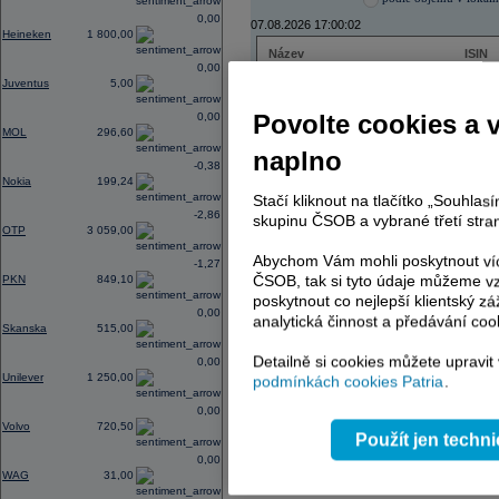
0,00
07.08.2026 17:00:02
Heineken
1 800,00
Název
ISIN
0,00
ČEZ
CZ000
Juventus
5,00
PHILIP MORRIS ČR
CS00
ERSTE BANK
AT000
Povolte cookies a 
0,00
TMR
SK112
MOL
296,60
naplno
-0,38
Nokia
199,24
Stačí kliknout na tlačítko „Souhla
AD index - vývoj
-2,86
skupinu ČSOB a vybrané třetí stran
OTP
3 059,00
Region
Odeslat
select
Abychom Vám mohli poskytnout víc
-1,27
ČSOB, tak si tyto údaje můžeme vz
PKN
849,10
poskytnout co nejlepší klientský zá
0,00
analytická činnost a předávání coo
Skanska
515,00
Detailně si cookies můžete upravit
0,00
Unilever
1 250,00
podmínkách cookies Patria
.
0,00
Volvo
720,50
Použít jen techn
0,00
WAG
31,00