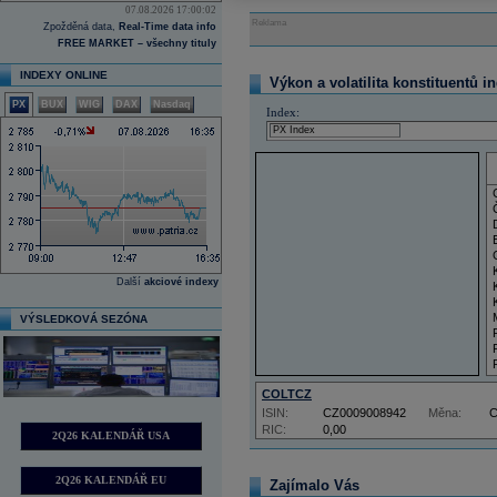
07.08.2026 17:00:02
Reklama
Zpožděná data,
Real-Time data info
FREE MARKET – všechny tituly
INDEXY ONLINE
Výkon a volatilita konstituentů i
PX
BUX
WIG
DAX
Nasdaq
Index:
Další
akciové indexy
VÝSLEDKOVÁ SEZÓNA
COLTCZ
ISIN:
CZ0009008942
Měna:
RIC:
0,00
2Q26 KALENDÁŘ USA
2Q26 KALENDÁŘ EU
Zajímalo Vás