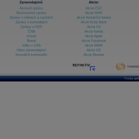
Databanka - Ceny
Zpravodajství:
Akcie:
Akciové zprávy
Akcie ČEZ
Databanka - Ekonomický růst
Ekonomické zprávy
Akcie NWR
Zprávy o měnách a sazbách
Akcie Komerční banka
Databanka - Indexy
Zprávy o komoditách
Akcie Erste Bank
Zprávy o HDP
Akcie O2
Databanka - Měnové kurzy
ČNB
Akcie Kofola
Grexit
Akcie Apple
Databanka - Trh práce
Brexit
Akcie Facebook
Volby v USA
Akcie BMW
Databanka - Úrokové sazby
Video zpravodajství
Akcie GE
Investiční komentáře
Akcie Moneta
Databanka - Veřejné rozpočty
Databanka - Zahraniční obchod a platební
bilance
Databanka akcie - ČR
Tvorba apl
Databanka akcie - Svět
Denní finanční zpravodaj
Denní kalendář událostí
Denní přehled - Akcie CEE
Denní přehled - Akcie ČR
Denní přehled - Akcie Svět
Dlouhé sazby - CZK dluhopisy vs. Swapy