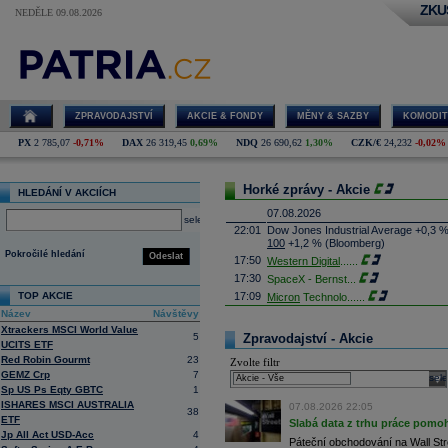
ZKU
NEDĚLE 09.08.2026
ZPRAVODAJSTVÍ
AKCIE & FONDY
MĚNY & SAZBY
KOMODIT
PX
2 785,07
-0,71%
DAX
26 319,45
0,69%
NDQ
26 690,62
1,30%
CZK/€
24,232
-0,02%
Horké zprávy - Akcie
HLEDÁNÍ V AKCIÍCH
07.08.2026
select
22:01
Dow Jones Industrial Average +0,3 
100
+1,2 % (Bloomberg)
Pokročilé hledání
Odeslat
17:50
Western Digital
......
17:30
SpaceX - Bernst
...
TOP AKCIE
17:09
Micron
Technolo
......
Název
Návštěvy
16:47
Exxon
Mobil - T
......
Xtrackers MSCI World Value
16:26
Objem obchodů s akciemi na pražské
5
Zpravodajství - Akcie
UCITS ETF
obchodů za poslední rok je 0,665 mld
Red Robin Gourmt
23
Zvolte filtr
16:23
Zvýšení výroby balistických střel A
GEMZ Crp
7
nějakou dobu potrvá. Agentuře Reuter
sele
Armin Papperger. Společná výroba 
Sp US Ps Eqty GBTC
1
doplnit arzenál Spojeným státům, kte
ISHARES MSCI AUSTRALIA
07.08.2026 22:05
38
(ČTK)
ETF
Slabá data z trhu práce pomoh
16:07
Conocophillips
......
Jp All Act USD-Acc
4
Páteční obchodování na Wall Stre