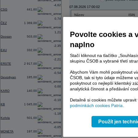
-4,62
07.08.2026 17:00:02
CSG
441,60
Název
ISIN
0,74
ČEZ
CZ000
ČEZ
1 369,00
PHILIP MORRIS ČR
CS00
ERSTE BANK
AT000
Povolte cookies a 
1,21
TMR
SK112
Doosan
503,00
naplno
-2,35
E4U
332,00
Stačí kliknout na tlačítko „Souhla
AD index - vývoj
-2,21
skupinu ČSOB a vybrané třetí stran
ERSTE
2 917,00
Region
Odeslat
select
Abychom Vám mohli poskytnout víc
-0,54
ČSOB, tak si tyto údaje můžeme vz
Gevorkyan
185,00
poskytnout co nejlepší klientský zá
0,00
analytická činnost a předávání coo
KARO
140,00
Detailně si cookies můžete upravit
-0,10
KB
1 045,00
podmínkách cookies Patria
.
-1,18
Kofola
501,00
Použít jen techn
-0,05
MONETA
197,00