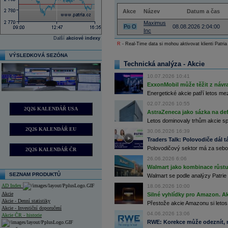
Akce
Název
Datum a čas
Maximus
Po
O
08.08.2026 2:04:00
Inc
Další
akciové indexy
R
- Real-Time data si mohou aktivovat klienti Patria
VÝSLEDKOVÁ SEZÓNA
Technická analýza - Akcie
10.07.2026 10:41
ExxonMobil může těžit z návrat
Energetické akcie patří letos me
02.07.2026 10:55
2Q26 KALENDÁŘ USA
AstraZeneca jako sázka na de
Letos dominovaly trhům akcie spoj
2Q26 KALENDÁŘ EU
30.06.2026 16:39
Traders Talk: Polovodiče dál tá
Polovodičový sektor má za sebou
2Q26 KALENDÁŘ ČR
26.06.2026 6:06
Walmart jako kombinace růstu 
SEZNAM PRODUKTŮ
Walmart se podle analýzy Patrie 
AD Index
18.06.2026 10:00
Akcie
Silné vyhlídky pro Amazon. Ak
Akcie - Denní statistiky
Přestože akcie Amazonu si letos
Akcie - Investiční doporučení
04.06.2026 13:06
Akcie ČR - historie
RWE: Korekce může odeznít, n