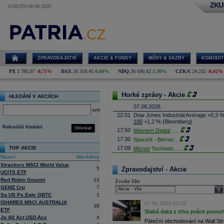
ZKU
SOBOTA 08.08.2026
ZPRAVODAJSTVÍ
AKCIE & FONDY
MĚNY & SAZBY
KOMODIT
PX
2 785,07
-0,71%
DAX
26 319,45
0,69%
NDQ
26 690,62
1,30%
CZK/€
24,232
-0,02%
Horké zprávy - Akcie
HLEDÁNÍ V AKCIÍCH
07.08.2026
select
22:01
Dow Jones Industrial Average +0,3 
100
+1,2 % (Bloomberg)
Pokročilé hledání
Odeslat
17:50
Western Digital
......
17:30
SpaceX - Bernst
...
TOP AKCIE
17:09
Micron
Technolo
......
Název
Návštěvy
16:47
Exxon
Mobil - T
......
Xtrackers MSCI World Value
16:26
Objem obchodů s akciemi na pražské
5
Zpravodajství - Akcie
UCITS ETF
obchodů za poslední rok je 0,665 mld
Red Robin Gourmt
23
Zvolte filtr
16:23
Zvýšení výroby balistických střel A
GEMZ Crp
7
nějakou dobu potrvá. Agentuře Reuter
sele
Armin Papperger. Společná výroba 
Sp US Ps Eqty GBTC
1
doplnit arzenál Spojeným státům, kte
ISHARES MSCI AUSTRALIA
07.08.2026 22:05
38
(ČTK)
ETF
Slabá data z trhu práce pomoh
16:07
Conocophillips
......
Jp All Act USD-Acc
4
Páteční obchodování na Wall Stre