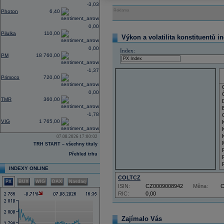
-3,03
Reklama
Photon
6,40
0,00
Pilulka
110,00
Výkon a volatilita konstituentů i
0,00
Index:
PM
18 760,00
-1,37
Primoco
720,00
0,00
TMR
360,00
-1,78
VIG
1 765,00
07.08.2026 17:00:02
TRH START – všechny tituly
Přehled trhu
INDEXY ONLINE
COLTCZ
PX
BUX
WIG
DAX
Nasdaq
ISIN:
CZ0009008942
Měna:
RIC:
0,00
Zajímalo Vás