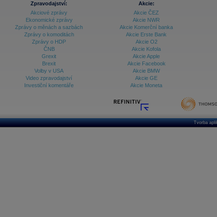
Zpravodajství:
Akcie:
Akciové zprávy
Akcie ČEZ
Archiv - Treasury alerty
Ekonomické zprávy
Akcie NWR
Zprávy o měnách a sazbách
Akcie Komerční banka
Archiv - Vývoj české koruny
Zprávy o komoditách
Akcie Erste Bank
Zprávy o HDP
Akcie O2
Archiv analýz - Makroukazatele
ČNB
Akcie Kofola
Grexit
Akcie Apple
Cenové indexy
Cenový kalkulátor
Brexit
Akcie Facebook
Ceny průmyslových výrobců - Data a prognózy
Volby v USA
Akcie BMW
(ČR)
Video zpravodajství
Akcie GE
Ceny průmyslových výrobců - Graf (ČR)
Investiční komentáře
Akcie Moneta
Ceny průmyslových výrobců - Kalendář (ČR)
Ceny průmyslových výrobců - Zpravodajství
CORPORATE WEB SOLUTION
DATA EXPORT
Databanka - Akcie
Tvorba apl
Databanka - Ceny
Databanka - Ekonomický růst
Databanka - Indexy
Databanka - Měnové kurzy
Databanka - Trh práce
Databanka - Úrokové sazby