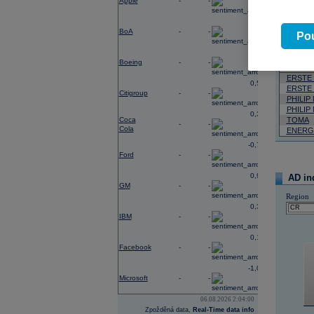
Apple
-
-
Neja
0,56
BoA
-
-
Pou
05.08.2026
1,28
Název
Boeing
-
-
ERSTE
0,56
ERSTE
Citigroup
-
-
PHILIP
PHILIP
0,31
Coca
TOMA
-
-
Cola
ENERG
-0,77
Ford
-
-
0,96
AD in
GM
-
-
Region
0,33
IBM
-
-
0,14
Facebook
-
-
-1,09
Microsoft
-
-
06.08.2026 2:04:00
Zpožděná data,
Real-Time data info