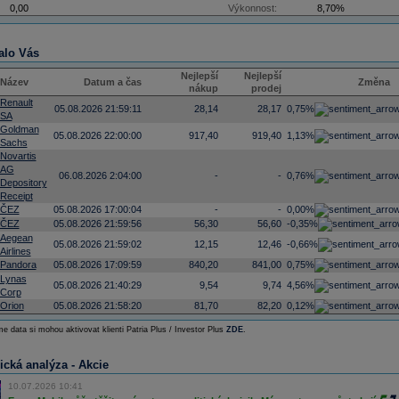
0,00
Výkonnost:
8,70%
alo Vás
Nejlepší
Nejlepší
Název
Datum a čas
Změna
nákup
prodej
Renault
05.08.2026 21:59:11
28,14
28,17
0,75%
SA
Goldman
05.08.2026 22:00:00
917,40
919,40
1,13%
Sachs
Novartis
AG
06.08.2026 2:04:00
-
-
0,76%
Depository
Receipt
ČEZ
05.08.2026 17:00:04
-
-
0,00%
ČEZ
05.08.2026 21:59:56
56,30
56,60
-0,35%
Aegean
05.08.2026 21:59:02
12,15
12,46
-0,66%
Airlines
Pandora
05.08.2026 17:09:59
840,20
841,00
0,75%
Lynas
05.08.2026 21:40:29
9,54
9,74
4,56%
Corp
Orion
05.08.2026 21:58:20
81,70
82,20
0,12%
e data si mohou aktivovat klienti Patria Plus / Investor Plus
ZDE
.
ická analýza - Akcie
10.07.2026 10:41