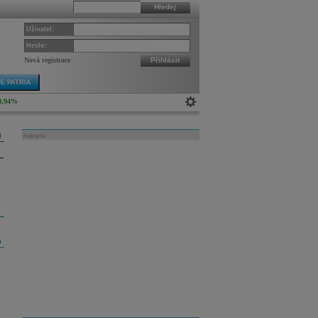
Hledej
Uživatel:
Heslo:
Nová registrace
Přihlásit
E PATRIA
0,94%
Reklama
m