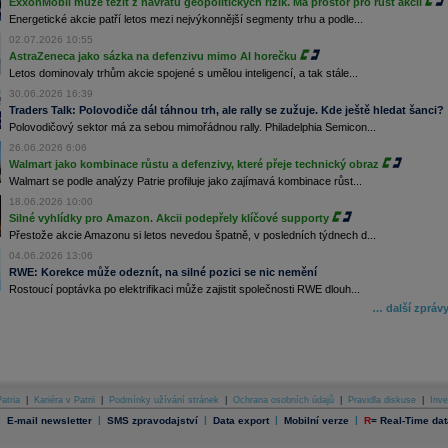
ExxonMobil může těžit z návratu geopolitických rizik. Má prostor pro růst akcií
Energetické akcie patří letos mezi nejvýkonnější segmenty trhu a podle...
02.07.2026 10:55
AstraZeneca jako sázka na defenzivu mimo AI horečku
Letos dominovaly trhům akcie spojené s umělou inteligencí, a tak stále...
30.06.2026 16:39
Traders Talk: Polovodiče dál táhnou trh, ale rally se zužuje. Kde ještě hledat šanci?
Polovodičový sektor má za sebou mimořádnou rally. Philadelphia Semicon...
26.06.2026 6:06
Walmart jako kombinace růstu a defenzivy, které přeje technický obraz
Walmart se podle analýzy Patrie profiluje jako zajímavá kombinace růst...
18.06.2026 10:00
Silné vyhlídky pro Amazon. Akcii podepřely klíčové supporty
Přestože akcie Amazonu si letos nevedou špatně, v posledních týdnech d...
04.06.2026 13:06
RWE: Korekce může odeznít, na silné pozici se nic nemění
Rostoucí poptávka po elektrifikaci může zajistit společnosti RWE dlouh...
… další zpráv
atria
|
Kariéra v Patrii
|
Podmínky užívání stránek
|
Ochrana osobních údajů
|
Pravidla diskuse
|
Inve
|
|
|
|
|
E-mail newsletter
SMS zpravodajství
Data export
Mobilní verze
R
=
Real-Time dat