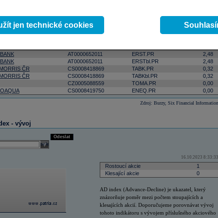
ktivnější
podle počtu zobchodovaných kusů
podle objemu v lokální měně
select
Odeslat
žít jen technické cookies
Souhlas
 0:00:00
Změna
ISIN
RIC
(%)
 BANK
AT0000652011
ERST.PR
2,48
 BANK
AT0000652011
ERSTbl.PR
2,48
 MORRIS ČR
CS0008418869
TABK.PR
0,32
 MORRIS ČR
CS0008418869
TABKbl.PR
0,32
CZ0005088559
TOMA.PR
0,00
OAQUA
CS0008419750
ENEQ.PR
0,00
Zdroj: Burzy, Six Financial Informatio
dex - vývoj
Odeslat
select
16.10.2023 8:33:3
Rostoucí akcie
1
Klesající akcie
0
AD index (Advance-Decline) je ukazatel, který
znázorňuje poměr mezi počtem stoupajících a
klesajících akcií. Doporučujeme porovnávat vývoj
tohoto indikátoru s vývojem příslušného akciového