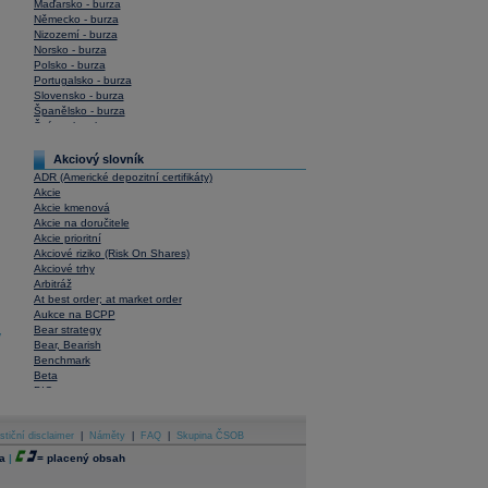
Maďarsko - burza
Německo - burza
Nizozemí - burza
Norsko - burza
Polsko - burza
Portugalsko - burza
Slovensko - burza
Španělsko - burza
Švýcarsko - burza
USA - burza
Akciový slovník
ADR (Americké depozitní certifikáty)
Akcie
Akcie kmenová
Akcie na doručitele
Akcie prioritní
Akciové riziko (Risk On Shares)
Akciové trhy
Arbitráž
At best order; at market order
Aukce na BCPP
Bear strategy
y
Bear, Bearish
Benchmark
Beta
BIC
Blokové obchody
Blue chips
stiční disclaimer
Bonita
|
Náměty
|
FAQ
|
Skupina ČSOB
Book To Bill Ratio
a
|
=
placený obsah
Book Value
Bookbuilding