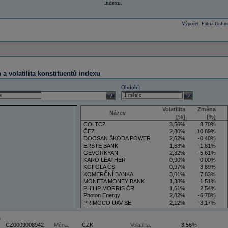
indexu.
Výpočet: Patria Onlin
a volatilita konstituentů indexu
Období:
select
select
Volatilita
Změna
Název
[%]
[%]
COLTCZ
3,56%
8,70%
ČEZ
2,80%
10,89%
DOOSAN ŠKODA POWER
2,62%
-0,40%
ERSTE BANK
1,63%
-1,81%
GEVORKYAN
2,32%
-5,61%
KARO LEATHER
0,90%
0,00%
KOFOLA ČS
0,97%
3,89%
KOMERČNÍ BANKA
3,01%
7,83%
MONETA MONEY BANK
1,38%
1,51%
PHILIP MORRIS ČR
1,61%
2,54%
Photon Energy
2,82%
-6,78%
PRIMOCO UAV SE
2,12%
-3,17%
VIG
3,36%
7,59%
Z
CZ0009008942
Měna:
CZK
Volatilita:
3,56%