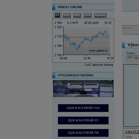
INDEXY ONLINE
PX
BUX
WIG
DAX
Nasdaq
Reklama
Výkon 
Index:
Další
akciové indexy
VÝSLEDKOVÁ SEZÓNA
2Q26 KALENDÁŘ USA
2Q26 KALENDÁŘ EU
COLTC
2Q26 KALENDÁŘ ČR
ISIN: