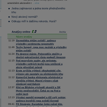
36 145,83
0,96
americkém akciovém t
Composite
...více
Index
Jedna zajímavost a jedna teorie předraženého
XETRA
e
trhu
Tecdax
3 946,73
-0,89
Nový akciový normál?
Performance
index
Odkupy míří k dalšímu rekordu. Hurá?
Analýzy online
Archiv
Název analýzy
11:19
Geopolitika trhům svědčí, zatímco
výsledky sentimentu nepomohly
11:46
Techy fungují, ropa moc nezlobí a výsledky
trhům svědčí
11:24
Po depresi mánie. Polovodiče otočily a
dnešní pokračování růstu podpoří Amazon
11:15
Fed nezvyšuje sazby, ale nejistotu,
výsledky velkých techů jsou smíšené a
akcie převážně zelené
11:13
Erste zvýšila výhled i dlouhodobé cíle,
výnosy ale zaostaly za očekáváním trhu
11:12
Komerční banka překonala očekávání a
zlepšila výhled. Hlavní výnosy však
zůstávají pod tlakem
12:37
Klid na Blízkém východě skončil a SK
Hynix nepřesvědčil. Čeká se na Fed a
velký tech
12:13
Výrobci pamětí propadají a tíží celý sektor,
zatímco levnější ropa svědčí Evropě
09:41
FX Strategie: Eurodolar čeká rušné léto.