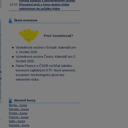
Koruna zůstává v dovolenkovém režimu
12:10
Přerušení bojů v Íránu dodalo trhům
optimismus do začátku týdne
Škola investora
Výsledková sezóna v Evropě: Kalendář pro
2. čtvrtletí 2026
Výsledková sezóna Česko: Kalendář pro 2.
čtvrtletí 2026
Patria Finance a ČSOB rozšiřují nabídku
korunově zajištěných ETF. Nově americké,
evropské i technologické akcie bez
měnového rizika
Akciové burzy
Belgie - burza
Dánsko - burza
Finsko - burza
Francie - burza
Itálie - burza
Kanada - burza