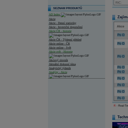
RIC:
SEZNAM PRODUKTŮ
AD Index
Zajím
Akcie
Akcie - Denní statistiky
Akce
Akcie - Investiční doporučení
Akcie ČR - historie
Po
O
Akcie ČR - Týdenní přehled
Po
O
Akcie online - ČR
Akcie online - Svět
Akcie svět - Historie
Po
O
Akciový slovník
Aktuální diskusní téma
Po
O
Analytický týdeník
Po
O
Analýzy - Akcie
Po
O
Analýzy společností - ČR
Po
O
Analýzy společností - Střední Evropa
Po
O
Analýzy společností - Svět
Po
O
R
- Real-Tim
Ankety a diskuze
Archiv - Analýzy online
Archiv - Deník událostí
Techn
Archiv - Flash analýzy (svět)