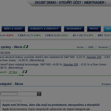
ZKUSIT DEMO
OTEVŘÍT ÚČET
WEBTRADER
|
|
|
MĚNY & SAZBY
KOMODITY & DERIVÁTY
EKONOMIKA
PRÁVO
MOJ
63,44
-0,83%
CZK/€
24,171
0,00%
CZK/$
20,932
0,05%
AU
4 260,78
0,39%
BRT
79,42
 zprávy - Akcie
Archiv
SMS
Terminál
|
|
.08.2026
avní akciové indexy uzavřely dnešní den následovně S&P 500: -0,22 %,
Nasdaq 100
: -0,83
a Dow Jones : +0,49 %. (Bloomberg)
zámoří dnes oslabují technologie. S&P 500: +0,05 %,
Nasdaq 100
: -0,31 % a Dow Jones :
,86 %. (Bloomberg)
aceX -
JP Mor
......
lantir Techno
...
Donald's
-
JP
......
dajství - Akcie
Emaile
oking.com - T
...
G získala podíl v kanadské firmě North Vector Dynamics (NVD), která vyvíjí raketové
stémy, technologie protivzdušné obrany a hypersonické technologie. Hodnotu investice ani
select
ši podílu ale nesdělila. Cílem investice je podpořit obchod produktů kanadského podniku a
osadit je zejména na trzích členských států NATO (ČTK)
06.08.2026 6:08
ista Networks
...
Apple není AI firma. Jeho síla stojí na produktech, ekosystému a disciplíně
MD
-
JP Morga
......
Apple bývá investory často nesprávně zařazován do stejné kategorie jak...