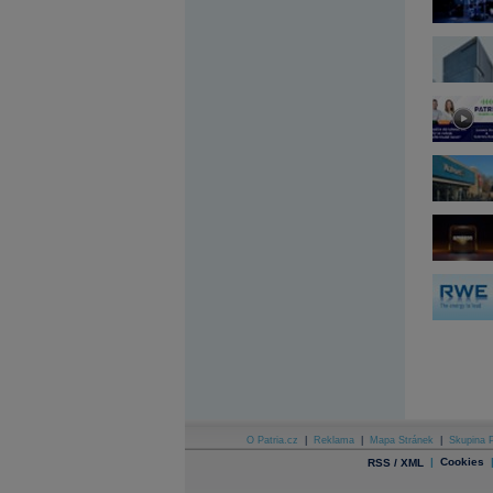
Archiv - Globální makroekonomické přehledy
Archiv - Horké Zprávy
Archiv - Kalendář událostí
Archiv - Měnová politika
Archiv - Měsíční makroekonomické přehledy
Archiv - Souhrnné zprávy o vývoji ČR
Archiv - Treasury alerty
Archiv - Vývoj české koruny
Archiv analýz - Makroukazatele
Cenové indexy
Cenový kalkulátor
Ceny průmyslových výrobců - Data a prognózy
(ČR)
Ceny průmyslových výrobců - Graf (ČR)
Ceny průmyslových výrobců - Kalendář (ČR)
Ceny průmyslových výrobců - Zpravodajství
CORPORATE WEB SOLUTION
DATA EXPORT
Databanka - Akcie
O Patria.cz
|
Reklama
|
Mapa Stránek
|
Skupina P
Databanka - Ceny
|
Cookies
RSS / XML
Databanka - Ekonomický růst