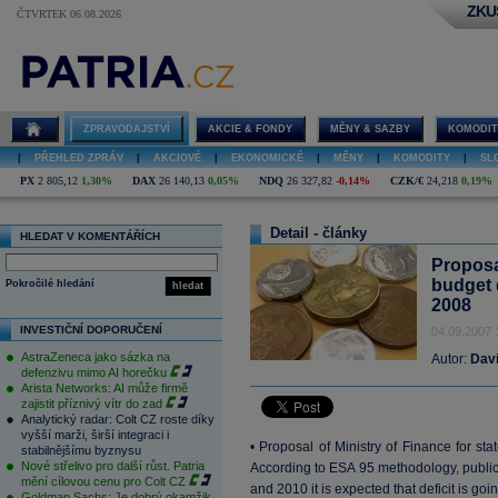
ZKU
ČTVRTEK 06.08.2026
ZPRAVODAJSTVÍ
AKCIE & FONDY
MĚNY & SAZBY
KOMODIT
|
PŘEHLED ZPRÁV
|
AKCIOVÉ
|
EKONOMICKÉ
|
MĚNY
|
KOMODITY
|
SL
PX
2 805,12
1,30%
DAX
26 140,13
0,05%
NDQ
26 327,82
-0,14%
CZK/€
24,218
0,19%
Detail - články
HLEDAT V KOMENTÁŘÍCH
Proposal
budget 
Pokročilé hledání
hledat
2008
INVESTIČNÍ DOPORUČENÍ
04.09.2007 
AstraZeneca jako sázka na
Autor:
Dav
defenzivu mimo AI horečku
Arista Networks: AI může firmě
zajistit příznivý vítr do zad
Analytický radar: Colt CZ roste díky
vyšší marži, širší integraci i
• Proposal of Ministry of Finance for st
stabilnějšímu byznysu
Nové střelivo pro další růst. Patria
According to ESA 95 methodology, public
mění cílovou cenu pro Colt CZ
and 2010 it is expected that deficit is g
Goldman Sachs: Je dobrý okamžik