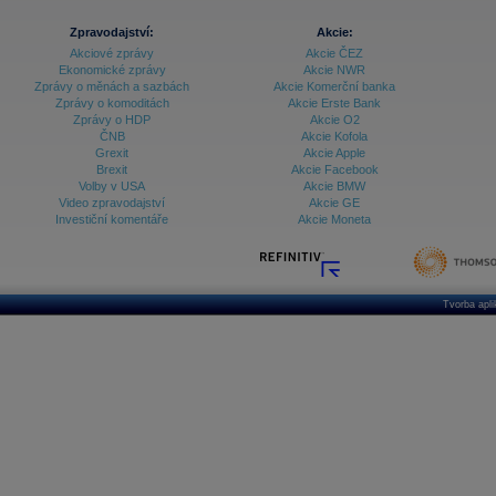
Zpravodajství:
Akcie:
Akciové zprávy
Akcie ČEZ
Ekonomické zprávy
Akcie NWR
Zprávy o měnách a sazbách
Akcie Komerční banka
Zprávy o komoditách
Akcie Erste Bank
Zprávy o HDP
Akcie O2
ČNB
Akcie Kofola
Grexit
Akcie Apple
Brexit
Akcie Facebook
Volby v USA
Akcie BMW
Video zpravodajství
Akcie GE
Investiční komentáře
Akcie Moneta
Tvorba apl