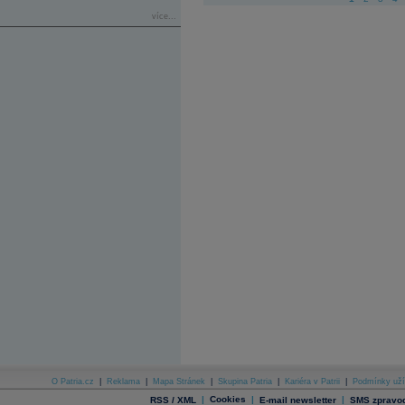
více...
O Patria.cz
|
Reklama
|
Mapa Stránek
|
Skupina Patria
|
Kariéra v Patrii
|
Podmínky uží
|
Cookies
|
|
RSS / XML
E-mail newsletter
SMS zpravod