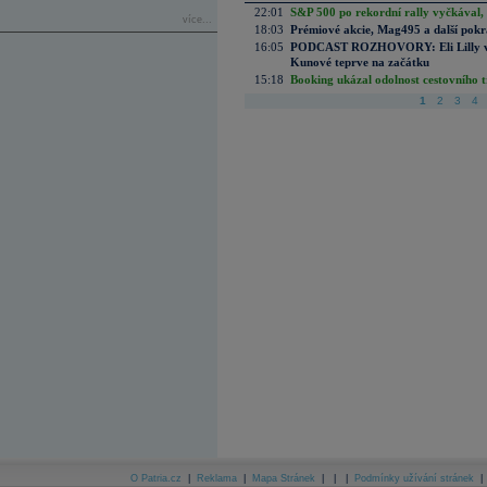
22:01
S&P 500 po rekordní rally vyčkával,
více...
18:03
Prémiové akcie, Mag495 a další pokr
16:05
PODCAST ROZHOVORY: Eli Lilly vs. 
Kunové teprve na začátku
15:18
Booking ukázal odolnost cestovního trh
1
2
3
4
O Patria.cz
|
Reklama
|
Mapa Stránek
|
|
|
Podmínky užívání stránek
|