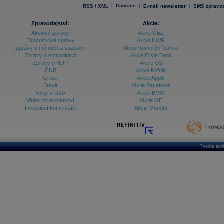
|
Cookies
|
|
RSS / XML
E-mail newsletter
SMS zpravod
Zpravodajství:
Akcie:
Akciové zprávy
Akcie ČEZ
Ekonomické zprávy
Akcie NWR
Zprávy o měnách a sazbách
Akcie Komerční banka
Zprávy o komoditách
Akcie Erste Bank
Zprávy o HDP
Akcie O2
ČNB
Akcie Kofola
Grexit
Akcie Apple
Brexit
Akcie Facebook
Volby v USA
Akcie BMW
Video zpravodajství
Akcie GE
Investiční komentáře
Akcie Moneta
Tvorba apl