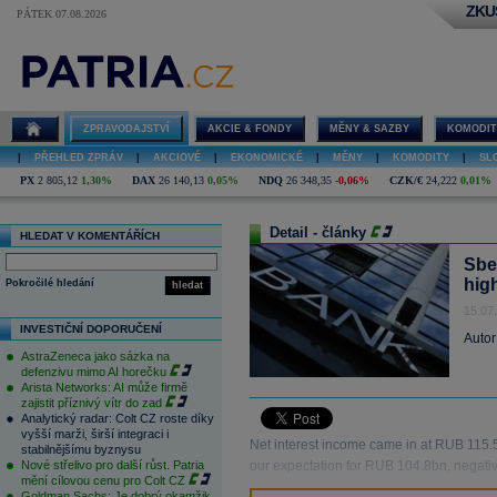
ZKU
PÁTEK 07.08.2026
ZPRAVODAJSTVÍ
AKCIE & FONDY
MĚNY & SAZBY
KOMODIT
|
PŘEHLED ZPRÁV
|
AKCIOVÉ
|
EKONOMICKÉ
|
MĚNY
|
KOMODITY
|
SL
PX
2 805,12
1,30%
DAX
26 140,13
0,05%
NDQ
26 348,35
-0,06%
CZK/€
24,222
0,01%
Detail - články
HLEDAT V KOMENTÁŘÍCH
Sbe
hig
Pokročilé hledání
hledat
15.07
INVESTIČNÍ DOPORUČENÍ
Autor
AstraZeneca jako sázka na
defenzivu mimo AI horečku
Arista Networks: AI může firmě
zajistit příznivý vítr do zad
Analytický radar: Colt CZ roste díky
vyšší marži, širší integraci i
Net interest income came in at RUB 115.
stabilnějšímu byznysu
Nové střelivo pro další růst. Patria
our expectation for RUB 104.8bn, negative
mění cílovou cenu pro Colt CZ
Goldman Sachs: Je dobrý okamžik