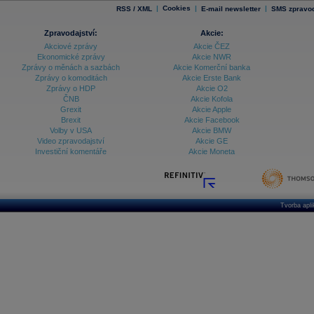
|
Cookies
|
|
RSS / XML
E-mail newsletter
SMS zpravod
Zpravodajství:
Akcie:
Akciové zprávy
Akcie ČEZ
Ekonomické zprávy
Akcie NWR
Zprávy o měnách a sazbách
Akcie Komerční banka
Zprávy o komoditách
Akcie Erste Bank
Zprávy o HDP
Akcie O2
ČNB
Akcie Kofola
Grexit
Akcie Apple
Brexit
Akcie Facebook
Volby v USA
Akcie BMW
Video zpravodajství
Akcie GE
Investiční komentáře
Akcie Moneta
Tvorba apl