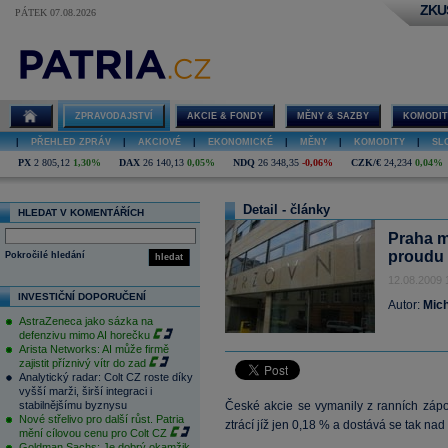
ZKU
PÁTEK 07.08.2026
ZPRAVODAJSTVÍ
AKCIE & FONDY
MĚNY & SAZBY
KOMODIT
|
PŘEHLED ZPRÁV
|
AKCIOVÉ
|
EKONOMICKÉ
|
MĚNY
|
KOMODITY
|
SL
PX
2 805,12
1,30%
DAX
26 140,13
0,05%
NDQ
26 348,35
-0,06%
CZK/€
24,234
0,04%
Detail - články
HLEDAT V KOMENTÁŘÍCH
Praha m
proudu
Pokročilé hledání
hledat
12.08.2009 
INVESTIČNÍ DOPORUČENÍ
Autor:
Mich
AstraZeneca jako sázka na
defenzivu mimo AI horečku
Arista Networks: AI může firmě
zajistit příznivý vítr do zad
Analytický radar: Colt CZ roste díky
vyšší marži, širší integraci i
stabilnějšímu byznysu
České akcie se vymanily z ranních záp
Nové střelivo pro další růst. Patria
ztrácí jíž jen 0,18 % a dostává se tak na
mění cílovou cenu pro Colt CZ
Goldman Sachs: Je dobrý okamžik