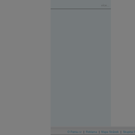
více...
O Patria.cz
|
Reklama
|
Mapa Stránek
|
Skupina P