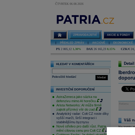
ČTVRTEK 06.08.2026
ZPRAVODAJSTVÍ
AKCIE & FONDY
|
PŘEHLED ZPRÁV
|
AKCIOVÉ
|
EKONOMICKÉ
PX
2 805,12
1,30%
DAX
26 165,23
0,15%
CZK/€
24,
Detail
HLEDAT V KOMENTÁŘÍCH
Iberdro
Pokročilé hledání
doporu
hledat
INVESTIČNÍ DOPORUČENÍ
AstraZeneca jako sázka na
defenzivu mimo AI horečku
Reklama
Arista Networks: AI může firmě
zajistit příznivý vítr do zad
Analytický radar: Colt CZ roste díky
vyšší marži, širší integraci i
Váš n
stabilnějšímu byznysu
Nové střelivo pro další růst. Patria
Na tomto m
mění cílovou cenu pro Colt CZ
pouze přihl
Goldman Sachs: Je dobrý okamžik