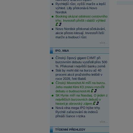
Rychlejší růst, vyšší marže a lepší
výhled. Lilly překonává Novo
Nordisk
Booking ukázal odolnost cestovního
trhu. Investoři přešli i slabší výhled
Novo Nordisk překonal očekávání,
akcie přesto klesají. Investoři řeší
marže a budoucí růst
více...
IPO, M&A
Čínský čipový gigant CXMT při
burzovním debutu vystřelil přes 500
%. Překonal i největší banku země
Stát by mohl dát na burzu až 40
procent akcií pražského letiště v
roce 2028, řekl Babiš
Čínský Moonshot AI míří na burzu.
Jeho model Kimi K3 znovu rozvířil
debatu o budoucnosti AI
SK Hynix míří na Nasdaq. O jeden z
největších burzovních debutů v
historii je obrovský zájem
Nová vlna mega IPO hýbe trhy.
Rychlé zařazování do indexů
přináší šance i rizika
více...
TÝDENNÍ PŘEHLEDY