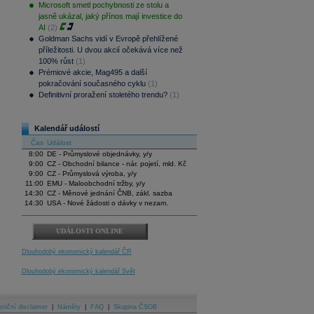
Microsoft smetl pochybnosti ze stolu a
jasně ukázal, jaký přínos mají investice do
AI
(2)
Goldman Sachs vidí v Evropě přehlížené
příležitosti. U dvou akcií očekává více než
100% růst
(1)
Prémiové akcie, Mag495 a další
pokračování současného cyklu
(1)
Definitivní proražení stoletého trendu?
(1)
Kalendář událostí
Čas
Událost
8:00
DE - Průmyslové objednávky, y/y
9:00
CZ - Obchodní bilance - nár. pojetí, mld. Kč
9:00
CZ - Průmyslová výroba, y/y
11:00
EMU - Maloobchodní tržby, y/y
14:30
CZ - Měnové jednání ČNB, zákl. sazba
14:30
USA - Nové žádosti o dávky v nezam.
UDÁLOSTI ONLINE
Dlouhodobý ekonomický kalendář ČR
Dlouhodobý ekonomický kalendář Svět
stiční disclaimer
|
Náměty
|
FAQ
|
Skupina ČSOB