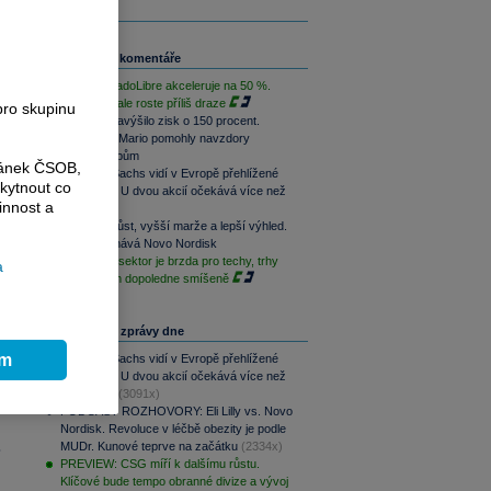
Související komentáře
Růst MercadoLibre akceleruje na 50 %.
Podle trhu ale roste příliš draze
pro skupinu
Nintendo navýšilo zisk o 150 procent.
Switch 2 a Mario pomohly navzdory
dražším čipům
ránek ČSOB,
Goldman Sachs vidí v Evropě přehlížené
kytnout co
příležitosti. U dvou akcií očekává více než
innost a
100% růst
Rychlejší růst, vyšší marže a lepší výhled.
Lilly překonává Novo Nordisk
Paměťový sektor je brzda pro techy, trhy
a
jsou na tom dopoledne smíšeně
Nejčtenější zprávy dne
ím
Goldman Sachs vidí v Evropě přehlížené
příležitosti. U dvou akcií očekává více než
100% růst
(3091x)
PODCAST ROZHOVORY: Eli Lilly vs. Novo
Nordisk. Revoluce v léčbě obezity je podle
MUDr. Kunové teprve na začátku
(2334x)
.
PREVIEW: CSG míří k dalšímu růstu.
Klíčové bude tempo obranné divize a vývoj