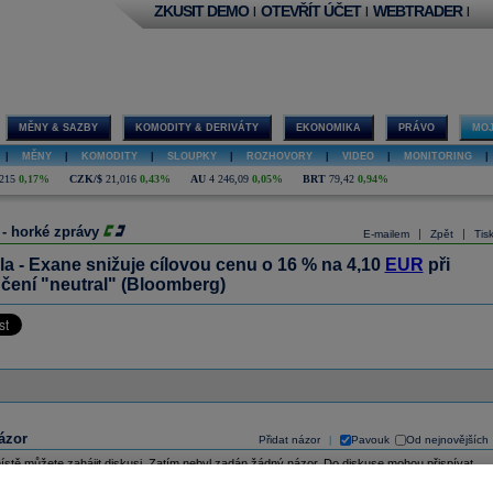
ZKUSIT DEMO
OTEVŘÍT ÚČET
WEBTRADER
|
|
|
MĚNY & SAZBY
KOMODITY & DERIVÁTY
EKONOMIKA
PRÁVO
MOJ
|
MĚNY
|
KOMODITY
|
SLOUPKY
|
ROZHOVORY
|
VIDEO
|
MONITORING
|
215
0,17%
CZK/$
21,016
0,43%
AU
4 246,09
0,05%
BRT
79,42
0,94%
 - horké zprávy
|
|
E-mailem
Zpět
Tis
la - Exane snižuje cílovou cenu o 16 % na 4,10
EUR
při
čení "neutral" (Bloomberg)
ázor
Přidat názor
Pavouk
Od nejnovějších
|
ístě můžete zahájit diskusi. Zatím nebyl zadán žádný názor. Do diskuse mohou přispívat
ášení uživatelé (
Přihlásit
). Pokud nemáte účet, na který byste se mohli přihlásit, registrujte se