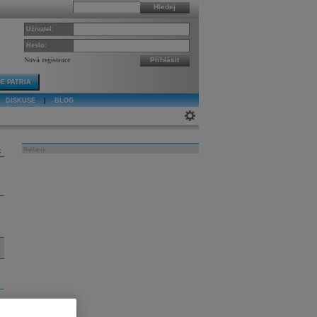
Hledej
Uživatel:
Heslo:
Nová registrace
Přihlásit
E PATRIA
DISKUSE
|
BLOG
k
Reklama