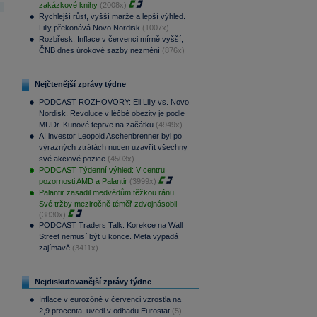
zakázkové knihy
(2008x)
Rychlejší růst, vyšší marže a lepší výhled.
Lilly překonává Novo Nordisk
(1007x)
Rozbřesk: Inflace v červenci mírně vyšší,
ČNB dnes úrokové sazby nezmění
(876x)
Nejčtenější zprávy týdne
PODCAST ROZHOVORY: Eli Lilly vs. Novo
Nordisk. Revoluce v léčbě obezity je podle
MUDr. Kunové teprve na začátku
(4949x)
AI investor Leopold Aschenbrenner byl po
výrazných ztrátách nucen uzavřít všechny
své akciové pozice
(4503x)
PODCAST Týdenní výhled: V centru
pozornosti AMD a Palantir
(3999x)
Palantir zasadil medvědům těžkou ránu.
Své tržby meziročně téměř zdvojnásobil
(3830x)
PODCAST Traders Talk: Korekce na Wall
Street nemusí být u konce. Meta vypadá
zajímavě
(3411x)
Nejdiskutovanější zprávy týdne
Inflace v eurozóně v červenci vzrostla na
2,9 procenta, uvedl v odhadu Eurostat
(5)