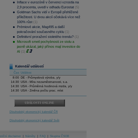
Inflace v eurozóně v červenci vzrostla na
2,9 procenta, uvedl v odhadu Eurostat
(5)
Goldman Sachs vidí v Evropě přehlížené
příležitosti. U dvou akcií očekává více než
100% růst
(1)
Prémiové akcie, Mag495 a další
pokračování současného cyklu
(1)
Definitivní proražení stoletého trendu?
(1)
Microsoft smetl pochybnosti ze stolu a
jasně ukázal, jaký přínos mají investice do
AI
(1)
Kalendář událostí
Čas
Událost
8:00
DE - Průmyslová výroba, y/y
14:30
USA - Míra nezaměstnanosti, s.a.
14:30
USA - Průměrná hodinová mzda, y/y
14:30
USA - Změna počtu prac. míst
UDÁLOSTI ONLINE
Dlouhodobý ekonomický kalendář ČR
Dlouhodobý ekonomický kalendář Svět
stiční disclaimer
|
Náměty
|
FAQ
|
Skupina ČSOB