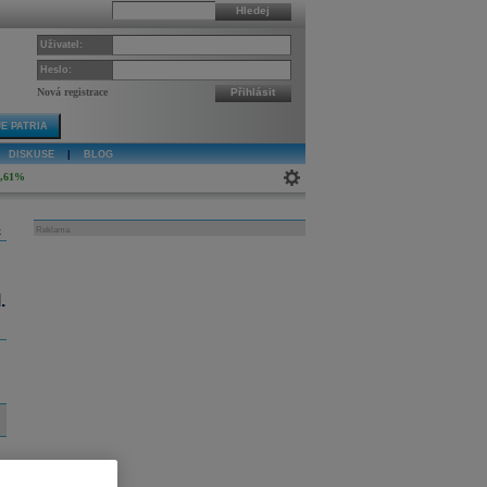
Hledej
Uživatel:
Heslo:
Nová registrace
Přihlásit
E PATRIA
DISKUSE
|
BLOG
4,61%
k
Reklama
.