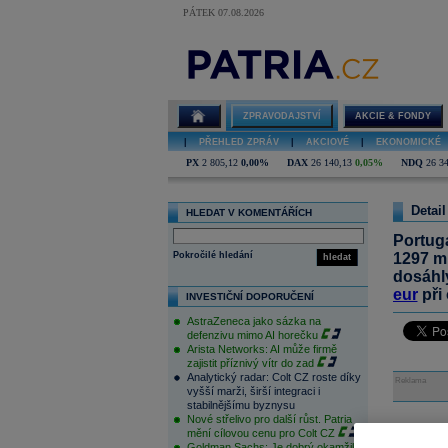
PÁTEK 07.08.2026
ZPRAVODAJSTVÍ
AKCIE & FONDY
|
PŘEHLED ZPRÁV
|
AKCIOVÉ
|
EKONOMICKÉ
PX
2 805,12
0,00%
DAX
26 140,13
0,05%
NDQ
26 3
Detail
HLEDAT V KOMENTÁŘÍCH
Portuga
Pokročilé hledání
1297 mi
hledat
dosáhl
eur
při
INVESTIČNÍ DOPORUČENÍ
AstraZeneca jako sázka na
defenzivu mimo AI horečku
Arista Networks: AI může firmě
zajistit příznivý vítr do zad
Analytický radar: Colt CZ roste díky
Reklama
vyšší marži, širší integraci i
stabilnějšímu byznysu
Nové střelivo pro další růst. Patria
mění cílovou cenu pro Colt CZ
Váš n
Goldman Sachs: Je dobrý okamžik