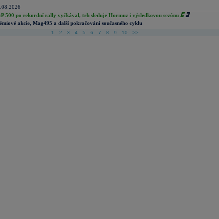
.08.2026
P 500 po rekordní rally vyčkával, trh sleduje Hormuz i výsledkovou sezónu
émiové akcie, Mag495 a další pokračování současného cyklu
1
2
3
4
5
6
7
8
9
10
>>