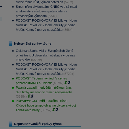
divize táhne růst, výhled potvrzen
(576x)
Srpen přeje dividendám. CNBC vybírá mezi
aristokraty s růstovým potenciálem i
pravidelným výnosem
(533x)
PODCAST ROZHOVORY: Eli Lilly vs. Novo
Nordisk. Revoluce v léčbě obezity je podle
MUDr. Kunové teprve na začátku
(366x)
Nejčtenější zprávy týdne
Goldman Sachs vidí v Evropě přehlížené
příležitosti. U dvou akcií očekává více než
100% růst
(6537x)
PODCAST ROZHOVORY: Eli Lilly vs. Novo
Nordisk. Revoluce v léčbě obezity je podle
MUDr. Kunové teprve na začátku
(5722x)
PODCAST Týdenní výhled: V centru
pozornosti AMD a Palantir
(4079x)
Palantir zasadil medvědům těžkou ránu.
Své tržby meziročně téměř zdvojnásobil
(3898x)
PREVIEW: CSG míří k dalšímu růstu.
Klíčové bude tempo obranné divize a vývoj
zakázkové knihy
(3575x)
Nejdiskutovanější zprávy týdne