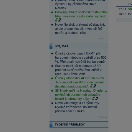
výhled. Lilly překonává Novo
05
Nordisk
22:01
S&
Booking ukázal odolnost cestovního
18:03
Pr
trhu. Investoři přešli i slabší výhled
Novo Nordisk překonal očekávání,
akcie přesto klesají. Investoři řeší
marže a budoucí růst
více...
IPO, M&A
Čínský čipový gigant CXMT při
burzovním debutu vystřelil přes 500
%. Překonal i největší banku země
Stát by mohl dát na burzu až 40
procent akcií pražského letiště v
roce 2028, řekl Babiš
Čínský Moonshot AI míří na burzu.
Jeho model Kimi K3 znovu rozvířil
debatu o budoucnosti AI
SK Hynix míří na Nasdaq. O jeden z
největších burzovních debutů v
historii je obrovský zájem
Nová vlna mega IPO hýbe trhy.
Rychlé zařazování do indexů
přináší šance i rizika
více...
TÝDENNÍ PŘEHLEDY