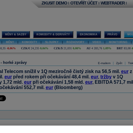
ZKUSIT DEMO
OTEVŘÍT ÚČET
WEBTRADER
|
|
|
MĚNY & SAZBY
KOMODITY & DERIVÁTY
EKONOMIKA
PRÁVO
MOJ
|
MĚNY
|
KOMODITY
|
SLOUPKY
|
ROZHOVORY
|
VIDEO
|
MONITORING
|
48,35
-0,06%
CZK/€
24,235
0,04%
CZK/$
21,031
0,00%
AU
4 283,76
1,09%
BRT
83,08
 - horké zprávy
|
|
E-mailem
Zpět
Tis
l Telecom snížil v 1Q meziročně čistý zisk na 56,5 mil.
eur
z
l.
eur
před rokem při očekávání 48,4 mil.
eur
,
tržby
v 1Q
y 1,72 mld.
eur
při očekávání 1,58 mld.
eur
, EBITDA 571,7 mil
 očekávání 552,7 mil.
eur
(Bloomberg)
ázor
Přidat názor
Pavouk
Od nejnovějších
|