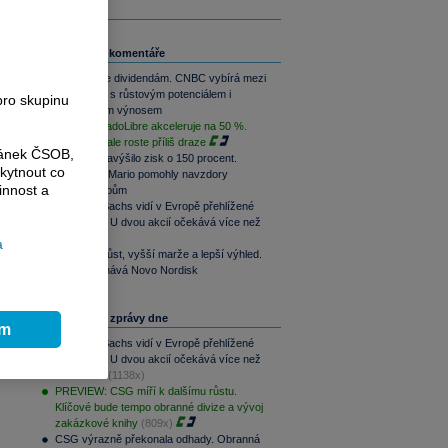
Související komentáře
Srpen přeje dividendám. CNBC vybírá mezi
aristokraty s růstovým potenciálem i
pro skupinu
pravidelným výnosem
Růst MercadoLibre akceleruje na 50 %.
Podle trhu ale roste příliš draze
ránek ČSOB,
Nintendo navýšilo zisk o 150 procent.
kytnout co
Switch 2 a Mario pomohly navzdory
innost a
dražším čipům
Goldman Sachs vidí v Evropě přehlížené
příležitosti. U dvou akcií očekává více než
100% růst
a
Rychlejší růst, vyšší marže a lepší výhled.
Lilly překonává Novo Nordisk
Nejčtenější zprávy dne
ím
Goldman Sachs vidí v Evropě přehlížené
příležitosti. U dvou akcií očekává více než
100% růst
(1138x)
PREVIEW: CSG míří k dalšímu růstu.
Klíčové bude tempo obranné divize a vývoj
zakázkové knihy
(809x)
CSG výrazně překonala odhady. Obranná