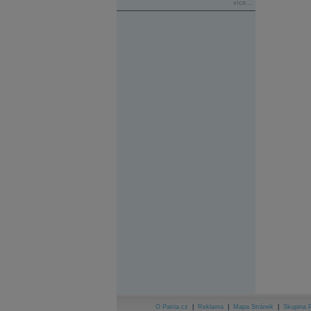
více...
O Patria.cz
|
Reklama
|
Mapa Stránek
|
Skupina P