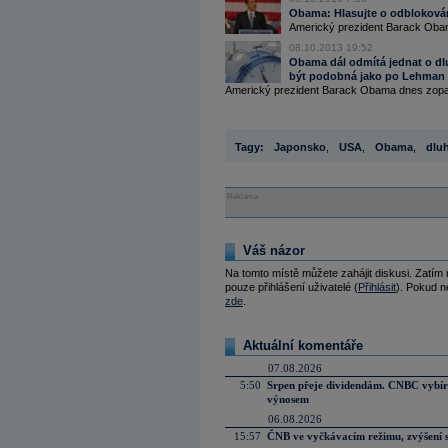
Obama: Hlasujte o odblokován
Americký prezident Barack Obam
08.10.2013 19:52
Obama dál odmítá jednat o dl
být podobná jako po Lehman Br
Americký prezident Barack Obama dnes zopakov
Tagy:
Japonsko
,
USA
,
Obama
,
dlu
Reklama
Váš názor
Na tomto místě můžete zahájit diskusi. Zatím
pouze přihlášení uživatelé (
Přihlásit
). Pokud ne
zde
.
Aktuální komentáře
07.08.2026
5:50
Srpen přeje dividendám. CNBC vybírá
výnosem
06.08.2026
15:57
ČNB ve vyčkávacím režimu, zvýšení s