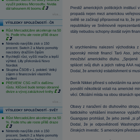
využít poklesu Microsoftu. Nvidia
Prestiž amerických politických institucí
dál tahounem AI boomu
propadá nejen mezi americkou veřejností
více...
světě se začínají připravovat na to, ž
VÝSLEDKY SPOLEČNOSTÍ - ČR
republikány ve Sněmovně reprezentant
Růst MercadoLibre akceleruje na 50
státy nebudou schopny dostát svým fina
%. Podle trhu ale roste příliš draze
Nintendo navýšilo zisk o 150
K urychlenému nalezení východiska z 
procent. Switch 2 a Mario pomohly
navzdory dražším čipům
japonský ministr financí Taró Aso, je
Rychlejší růst, vyšší marže a lepší
množství amerického dluhu. „Spojené 
výhled. Lilly překonává Novo
splácet svůj dluh a jejich rating AAA 
Nordisk
Skupina ČSOB v 1. pololetí: Velký
Dodal, že americký establishment si musí 
zájem o financování vlastního
bydlení
Deník Nikkei přinesl s odvoláním na anon
PREVIEW: CSG míří k dalšímu
růstu. Klíčové bude tempo obranné
pondělí několikrát volali na americké min
divize a vývoj zakázkové knihy
věcí. Oficiální místa na obou stranách s
více...
Obavy z naražení do dluhového stropu
VÝSLEDKY SPOLEČNOSTÍ - SVĚT
faktického vyhlášení insolvence vyjádř
Růst MercadoLibre akceleruje na 50
Guangyao prohlásil, že jeho země „si př
%. Podle trhu ale roste příliš draze
Dodal, že je odpovědností Washington
čínských investic. S americkými představi
Nintendo navýšilo zisk o 150
procent. Switch 2 a Mario pomohly
navzdory dražším čipům