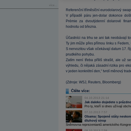
více...
Referenční tříměsíční eurodolarový swap
V případě páru jen-dolar dokonce došl
Prémie za dvoutýdenní dolarové fina
hodnotu od března.
Účastníci na trhu se ani tak neobávají t
Ty jim může přes přímou linku s Fedem, us
S nervozitou však očekávají datum 17. ří
prudkého pohybu.
Zatím není třeba příliš strašit, ale už
výhledu, či nějaká zásadní rizika pro eko
v jeden konkrétní den,“ tvrdí měnový trad
(Zdroje: WSJ, Reuters, Bloomberg)
Čtěte více:
04.10.2013 21:14
Jak daleko dojedete s prázdn
Pro ty, kteří si dnes užívají o
07.10.2013 7:57
Obama: Spojené státy neskonč
dluhový strop
Sněmovna reprezentantů amerického Kongresu 
08.10.2013 7:58