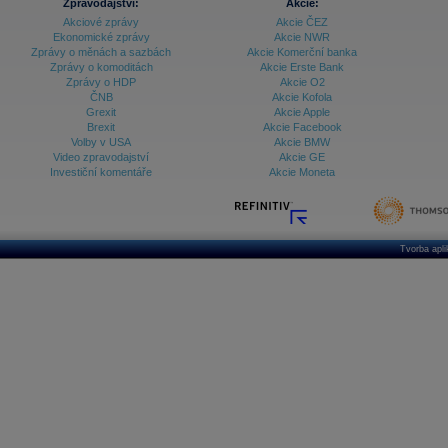
Zpravodajství:
Akcie:
Akciové zprávy
Akcie ČEZ
Ekonomické zprávy
Akcie NWR
Zprávy o měnách a sazbách
Akcie Komerční banka
Zprávy o komoditách
Akcie Erste Bank
Zprávy o HDP
Akcie O2
ČNB
Akcie Kofola
Grexit
Akcie Apple
Brexit
Akcie Facebook
Volby v USA
Akcie BMW
Video zpravodajství
Akcie GE
Investiční komentáře
Akcie Moneta
Tvorba apl