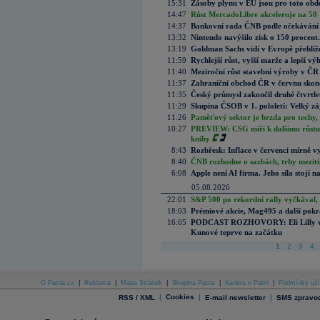
15:31
Zásoby plynu v EU jsou pro toto obdo
14:47
Růst MercadoLibre akceleruje na 50 %
14:37
Bankovní rada ČNB podle očekávání 
13:32
Nintendo navýšilo zisk o 150 procen
13:19
Goldman Sachs vidí v Evropě přehlíže
11:59
Rychlejší růst, vyšší marže a lepší v
11:40
Meziroční růst stavební výroby v ČR
11:37
Zahraniční obchod ČR v červnu skonč
11:35
Český průmysl zakončil druhé čtvrtlet
11:29
Skupina ČSOB v 1. pololetí: Velký zá
11:26
Paměťový sektor je brzda pro techy,
10:27
PREVIEW: CSG míří k dalšímu růstu.
knihy
8:43
Rozbřesk: Inflace v červenci mírně v
8:40
ČNB rozhodne o sazbách, trhy mezitím
6:08
Apple není AI firma. Jeho síla stojí n
05.08.2026
22:01
S&P 500 po rekordní rally vyčkával,
18:03
Prémiové akcie, Mag495 a další pokr
16:05
PODCAST ROZHOVORY: Eli Lilly vs. 
Kunové teprve na začátku
1
2
3
4
O Patria.cz
|
Reklama
|
Mapa Stránek
|
Skupina Patria
|
Kariéra v Patrii
|
Podmínky uží
|
Cookies
|
|
RSS / XML
E-mail newsletter
SMS zpravod