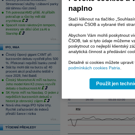
Streamovací služby i zábavní parky
naplno
dál táhnou růst zisků
Trh potrestal AMD příliš. AI příběh
pokračuje a růst by měl dál
Stačí kliknout na tlačítko „Souhla
zrychlovat
skupinu ČSOB a vybrané třetí stran
SpaceX roste raketovým tempem,
investory ale děsí účet za AI a
Starship
Abychom Vám mohli poskytnout víc
více...
ČSOB, tak si tyto údaje můžeme vz
poskytnout co nejlepší klientský zá
IPO, M&A
analytická činnost a předávání coo
Čínský čipový gigant CXMT při
burzovním debutu vystřelil přes 500
Detailně si cookies můžete upravit
%. Překonal i největší banku země
Stát by mohl dát na burzu až 40
podmínkách cookies Patria
.
procent akcií pražského letiště v
roce 2028, řekl Babiš
Čínský Moonshot AI míří na burzu.
Použít jen techn
Jeho model Kimi K3 znovu rozvířil
debatu o budoucnosti AI
SK Hynix míří na Nasdaq. O jeden z
největších burzovních debutů v
historii je obrovský zájem
Nová vlna mega IPO hýbe trhy.
Rychlé zařazování do indexů
přináší šance i rizika
více...
TÝDENNÍ PŘEHLEDY