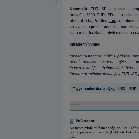
více...
Komentář:
EURUSD se v úvodu evrops
úroveň 1,3900 EURUSD a po solidních
předpokládat, že silné
euro
se nebude líb
ve čtvrtek, a proto předpokládáme, že b
scénář předpokládá pohyb měnového p
Intradenní výhled:
Intradenní trend se může v průběhu dne
denní analýza uvedená výše. Z po
frekventovanější obchodování během 
intradenní technickou analýzu EURUSD
Tagy:
technická analýza
,
USD
,
EUR
Reklama
Váš názor
Na tomto místě můžete zahájit diskusi. Zatím
pouze přihlášení uživatelé (
Přihlásit
). Pokud ne
zde
.