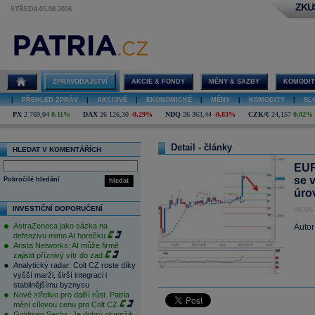
ZKU
STŘEDA 05.08.2026
ZPRAVODAJSTVÍ
AKCIE & FONDY
MĚNY & SAZBY
KOMODIT
|
PŘEHLED ZPRÁV
|
AKCIOVÉ
|
EKONOMICKÉ
|
MĚNY
|
KOMODITY
|
SL
PX
2 769,04
0,11%
DAX
26 126,30
-0,29%
NDQ
26 363,44
-0,83%
CZK/€
24,157
0,02%
Detail - články
HLEDAT V KOMENTÁŘÍCH
EUR
se 
Pokročilé hledání
hledat
úro
INVESTIČNÍ DOPORUČENÍ
06.05
AstraZeneca jako sázka na
Autor
defenzivu mimo AI horečku
Arista Networks: AI může firmě
zajistit příznivý vítr do zad
Analytický radar: Colt CZ roste díky
vyšší marži, širší integraci i
stabilnějšímu byznysu
Nové střelivo pro další růst. Patria
mění cílovou cenu pro Colt CZ
Goldman Sachs: Je dobrý okamžik