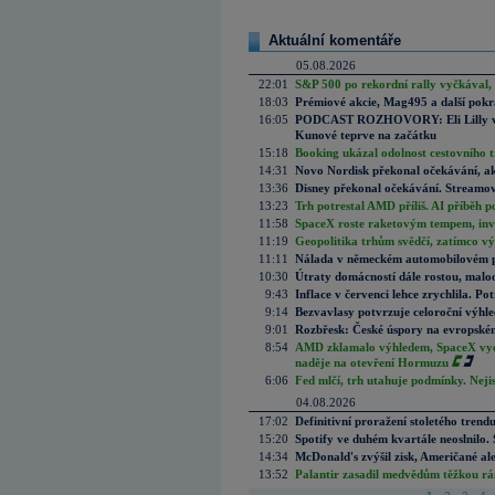
Aktuální komentáře
05.08.2026
22:01
S&P 500 po rekordní rally vyčkával,
18:03
Prémiové akcie, Mag495 a další pokr
16:05
PODCAST ROZHOVORY: Eli Lilly vs. 
Kunové teprve na začátku
15:18
Booking ukázal odolnost cestovního trh
14:31
Novo Nordisk překonal očekávání, akci
13:36
Disney překonal očekávání. Streamova
13:23
Trh potrestal AMD příliš. AI příběh p
11:58
SpaceX roste raketovým tempem, inves
11:19
Geopolitika trhům svědčí, zatímco v
11:11
Nálada v německém automobilovém prů
10:30
Útraty domácností dále rostou, malo
9:43
Inflace v červenci lehce zrychlila. Pot
9:14
Bezvavlasy potvrzuje celoroční výhl
9:01
Rozbřesk: České úspory na evropském
8:54
AMD zklamalo výhledem, SpaceX vydě
naděje na otevření Hormuzu
6:06
Fed mlčí, trh utahuje podmínky. Nejis
04.08.2026
17:02
Definitivní proražení stoletého trend
15:20
Spotify ve duhém kvartále neoslnilo. 
14:34
McDonald's zvýšil zisk, Američané ale
13:52
Palantir zasadil medvědům těžkou rá