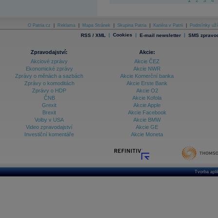
1
2
3
4
O Patria.cz
|
Reklama
|
Mapa Stránek
|
Skupina Patria
|
Kariéra v Patrii
|
Podmínky uží
|
Cookies
|
|
RSS / XML
E-mail newsletter
SMS zpravod
Zpravodajství:
Akcie:
Akciové zprávy
Akcie ČEZ
Ekonomické zprávy
Akcie NWR
Zprávy o měnách a sazbách
Akcie Komerční banka
Zprávy o komoditách
Akcie Erste Bank
Zprávy o HDP
Akcie O2
ČNB
Akcie Kofola
Grexit
Akcie Apple
Brexit
Akcie Facebook
Volby v USA
Akcie BMW
Video zpravodajství
Akcie GE
Investiční komentáře
Akcie Moneta
Tvorba apl