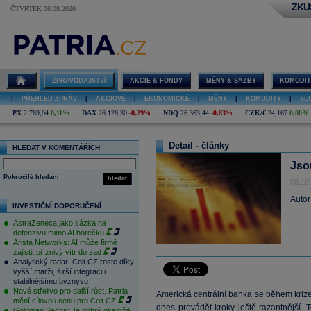
ZKU
ČTVRTEK 06.08.2026
ZPRAVODAJSTVÍ
AKCIE & FONDY
MĚNY & SAZBY
KOMODIT
|
PŘEHLED ZPRÁV
|
AKCIOVÉ
|
EKONOMICKÉ
|
MĚNY
|
KOMODITY
|
SL
PX
2 769,04
0,11%
DAX
26 126,30
-0,29%
NDQ
26 363,44
-0,83%
CZK/€
24,167
0,00%
Detail - články
HLEDAT V KOMENTÁŘÍCH
Jso
Pokročilé hledání
hledat
08.10
Autor
INVESTIČNÍ DOPORUČENÍ
AstraZeneca jako sázka na
defenzivu mimo AI horečku
Arista Networks: AI může firmě
zajistit příznivý vítr do zad
Analytický radar: Colt CZ roste díky
vyšší marži, širší integraci i
stabilnějšímu byznysu
Nové střelivo pro další růst. Patria
Americká centrální banka se během krize
mění cílovou cenu pro Colt CZ
dnes provádět kroky ještě razantnější
Goldman Sachs: Je dobrý okamžik