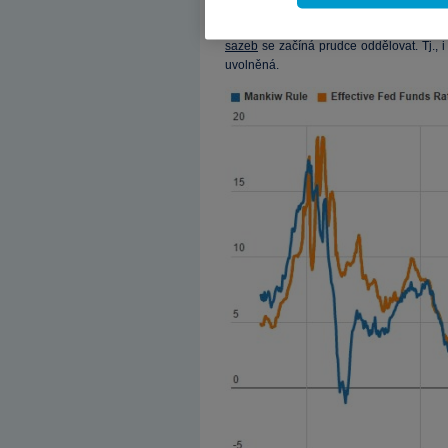
pohled prolíná s pohledem tzv. nových mon
pasivně utahoval. Ale i zda nakonec vid
sazeb
se začíná prudce oddělovat. Tj., i 
uvolněná.