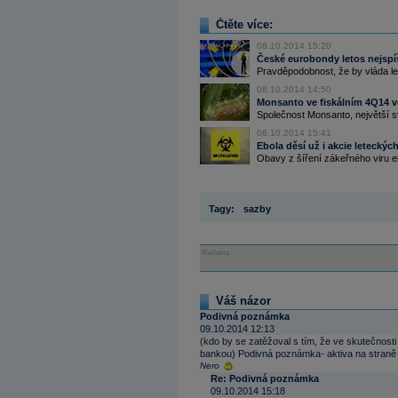
Čtěte více:
08.10.2014 15:20
České eurobondy letos nejspíš
Pravděpodobnost, že by vláda let
08.10.2014 14:50
Monsanto ve fiskálním 4Q14 ve 
Společnost Monsanto, největší sv
08.10.2014 15:41
Ebola děsí už i akcie leteckýc
Obavy z šíření zákeřného viru eb
Tagy:
sazby
Reklama
Váš názor
Podivná poznámka
09.10.2014 12:13
(kdo by se zatěžoval s tím, že ve skutečnost
bankou) Podivná poznámka- aktiva na straně c
Nero
Re: Podivná poznámka
09.10.2014 15:18