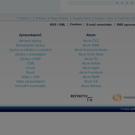
1
2
3
4
O Patria.cz
|
Reklama
|
Mapa Stránek
|
Skupina Patria
|
Kariéra v Patrii
|
Podmínky uží
|
Cookies
|
|
RSS / XML
E-mail newsletter
SMS zpravod
Zpravodajství:
Akcie:
Akciové zprávy
Akcie ČEZ
Ekonomické zprávy
Akcie NWR
Zprávy o měnách a sazbách
Akcie Komerční banka
Zprávy o komoditách
Akcie Erste Bank
Zprávy o HDP
Akcie O2
ČNB
Akcie Kofola
Grexit
Akcie Apple
Brexit
Akcie Facebook
Volby v USA
Akcie BMW
Video zpravodajství
Akcie GE
Investiční komentáře
Akcie Moneta
Tvorba apl