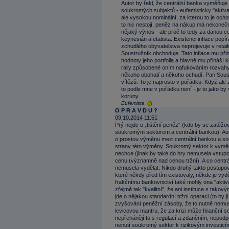
Autor by řekl, že centrální banka vyměňuje
soukromých subjektů - eufemisticky "aktiva
ale vysokou nominální, za kterou to je ochote
to nic nestojí, peněz na nákup má nekonečn
nějaký výnos - ale proč to tedy za danou c
keynesián a etatista. Existenci inflace po
zchudlého obyvatelstva neprojevuje v retai
Soustružník obchoduje. Tato inflace mu přin
hodnoty jeho portfolia a hlavně mu přináší k
rally způsobené oním nafukováním rozvahy
někoho obohatí a někoho ochudí. Pan Soustru
vítězů. To je naprosto v pořádku. Když ale
to podle mne v pořádku není - je to jako by
koruny.
Eufemista
O P R A V D U ?
09.10.2014 11:51
Prý nejde o „tištění peněz“ (kdo by se zatěžo
soukromým sektorem a centrální bankou). Auto
o prostou výměnu mezi centrální bankou a
strany této výměny. Soukromý sektor k výměně
nechce (jinak by také do hry nemusela vstupo
cenu (významně nad cenou tržní). A co centrál
nemusela vydělat. Nikdo druhý takto postupo
které někdy před tím existovaly, někde je vydě
frakčnímu bankovnictví také mohly ona "aktiva"
zřejmě tak "kvalitní", že ani instituce s takov
jde o nějakou standardní tržní operaci (to by ji
zvyšování peněžní zásoby, že to nutně nemusí
levicovou mantru, že za krizi může finanční se
nepřehánějí to s regulací a zdaněním, nepodp
nenutí soukromý sektor k rizikovým investicí