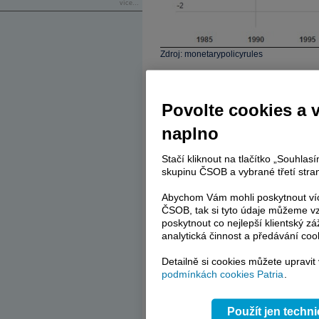
více...
Zdroj: monetarypolicyrules
Porovnáním „Taylorových“ a skutečnýc
Fedu v první polovině devadesátých let př
Povolte cookies a 
byla nejdříve příliš uvolněná, hned po kr
narůstat po roce 2011, kdy Taylorovo pr
naplno
míří dolů.
Stačí kliknout na tlačítko „Souhla
Pokud bychom se tedy spolehli na uvede
skupinu ČSOB a vybrané třetí stran
masivním inflačním tlakům. Pokud ale ně
Evidentním protiargumentem je zmíněná „i
Abychom Vám mohli poskytnout víc
že akcie a spol. nejsou rohlíky a prostý
ČSOB, tak si tyto údaje můžeme vz
zisky a cash flow, rohlíkům hmotnost n
poskytnout co nejlepší klientský zá
není.
analytická činnost a předávání coo
Výše uvedený graf tak podle mne můžem
Detailně si cookies můžete upravit
sazeb
, respektive nyní jako jeho test v
podmínkách cookies Patria
.
všechna pravidla jsou špatná. Druhý g
skutečné v novém tisíciletí uvolněnější, 
Použít jen techn
mnohem větší uvolnění monetárních po