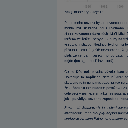
Zdroj: monetarypolicyrules
Podle mého názoru byla relevance podobný
mohla být skutečně příliš uvolněná.
zfanatizovanému davu těch, kteří křičí
utržená ze řetězu nebyla. Bubliny na tr
vinit tyto instituce. Nejdříve bychom si
přístup k likviditě, ještě neznamená, že 
platí, že centrální banky mohou zatáhnou
nejde (jen s „pomocí“ investorů).
Co se týče pokrizového vývoje, jsou p
Dokazuje to například detailní disku
skutečně je (míra participace, práce na 
že každou situaci budeme považovat za 
celé věci vnesl více zmatku než jasu, ať
jak s pravidly a sazbami zápasí eurozóna.
Pozn.: Jiří Soustružník je aktivní inv
investicemi. Jeho sloupky nejsou poskyt
spolupracovníkem Patrie, jeho názory se