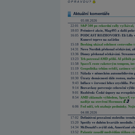
O P R A V D U ?
Aktuální komentáře
05.08.2026
22:01
S&P 500 po rekordní rally vyčkával,
18:03
Prémiové akcie, Mag495 a další pokr
16:05
PODCAST ROZHOVORY: Eli Lilly vs. 
Kunové teprve na začátku
15:18
Booking ukázal odolnost cestovního trh
14:31
Novo Nordisk překonal očekávání, akci
13:36
Disney překonal očekávání. Streamova
13:23
Trh potrestal AMD příliš. AI příběh p
11:58
SpaceX roste raketovým tempem, inves
11:19
Geopolitika trhům svědčí, zatímco v
11:11
Nálada v německém automobilovém prů
10:30
Útraty domácností dále rostou, malo
9:43
Inflace v červenci lehce zrychlila. Pot
9:14
Bezvavlasy potvrzuje celoroční výhl
9:01
Rozbřesk: České úspory na evropském
8:54
AMD zklamalo výhledem, SpaceX vydě
naděje na otevření Hormuzu
6:06
Fed mlčí, trh utahuje podmínky. Nejis
04.08.2026
17:02
Definitivní proražení stoletého trend
15:20
Spotify ve duhém kvartále neoslnilo. 
14:34
McDonald's zvýšil zisk, Američané ale
13:52
Palantir zasadil medvědům těžkou rá