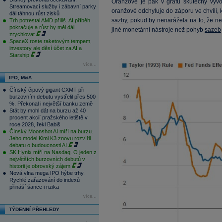
Oranžově je pak v grafu skutečný výv
Streamovací služby i zábavní parky
oranžové odchyluje do záporu ve chvíli,
dál táhnou růst zisků
sazby
, pokud by nenarážela na to, že n
Trh potrestal AMD příliš. AI příběh
pokračuje a růst by měl dál
jiné monetární nástroje než pohyb
sazeb
zrychlovat
SpaceX roste raketovým tempem,
investory ale děsí účet za AI a
Starship
více...
IPO, M&A
Čínský čipový gigant CXMT při
burzovním debutu vystřelil přes 500
%. Překonal i největší banku země
Stát by mohl dát na burzu až 40
procent akcií pražského letiště v
roce 2028, řekl Babiš
Čínský Moonshot AI míří na burzu.
Jeho model Kimi K3 znovu rozvířil
debatu o budoucnosti AI
SK Hynix míří na Nasdaq. O jeden z
největších burzovních debutů v
historii je obrovský zájem
Nová vlna mega IPO hýbe trhy.
Rychlé zařazování do indexů
přináší šance i rizika
více...
TÝDENNÍ PŘEHLEDY