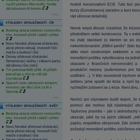
využít poklesu Microsoftu. Nvidia
hodně konzervativní ECB. Tuto tezi j
dál tahounem AI boomu
kurzy (Eurodolarový paradox a kurz koru
více...
rád věnoval detailněji.
VÝSLEDKY SPOLEČNOSTÍ - ČR
Nemá smysl dlouze rozebírat, že krizová
Booking ukázal odolnost cestovního
předmětem velké kontroverze. Ta v ext
trhu. Investoři přešli i slabší výhled
na zlatý standard (o kterém se po zl
Novo Nordisk překonal očekávání,
nekontrolovaném „tištění peněz“ (kdo by
akcie přesto klesají. Investoři řeší
aktiv mezi soukromým sektorem a cen
marže a budoucí růst
Disney překonal očekávání.
monetární politika vykolíkována na jedné 
Streamovací služby i zábavní parky
obavami z finančních nerovnováh) a 
dál táhnou růst zisků
produkční mezery (eufemismus pro lid
Trh potrestal AMD příliš. AI příběh
pokračuje a růst by měl dál
vzdělání ...). V této souvislosti bychom
zrychlovat
sektoru jsme spadli do krize a nyní by
SpaceX roste raketovým tempem,
investory ale děsí účet za AI a
rychlejším zotavení se z krize. Není divu
Starship
více...
Nechci ani náznakem budit dojem, že t
pomoci ale mohou být následující obr
VÝSLEDKY SPOLEČNOSTÍ - SVĚT
Taylorova pravidla – jde o jednoduchý 
Booking ukázal odolnost cestovního
ukazuje, jaké by na jejich základě „mě
trhu. Investoři přešli i slabší výhled
papíru, respektive obrazovek. Zde zmíním,
Novo Nordisk překonal očekávání,
požadují monetární politiku založenou na
akcie přesto klesají. Investoři řeší
marže a budoucí růst
Disney překonal očekávání.