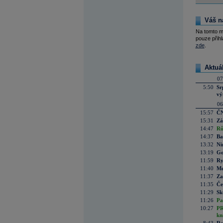
Váš n
Na tomto m
pouze přihl
zde
.
Aktuá
07
5:50
Sr
vý
06
15:57
ČN
15:31
Zá
14:47
Rů
14:37
Ba
13:32
Ni
13:19
Go
11:59
Ry
11:40
Me
11:37
Za
11:35
Če
11:29
Sk
11:26
Pa
10:27
PR
kn