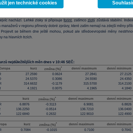
žít jen technické cookies
Souhlas
 proti libře, kde mu ovšem hraje do karet horší britský PMI.
 po nervóznějším včerejším závěru zklidňuje kolem současných 27,26, kde se tent
ejvíc nachází. Lehké zisky si připisuje
forint
, zatímco
zlotý
zůstává stabilní. Index
manažerů v regionu přinesly dobré zprávy, které zatím nemají na zdejší měny příli
v. Projevit se během dne ještě mohou, pokud ale středoevropské měny nestrhno
y na hlavních trzích.
urzů nejdůležitějších měn dnes v 10:46 SEČ:
*
 Evropa
kurz
denní maximum
denní minimum
změna (%)
R
27.2590
0.0624
27.2841
27.2125
D
24.5370
0.3086
24.5590
24.4350
R
314.6632
-0.1179
315.5700
314.2100
R
4.1921
0.0075
4.1965
4.1840
*
kurz
denní maximum
denní minimum
změna (%)
R
6.8876
-0.3113
6.9081
6.8826
R
136.2250
-0.0514
136.7210
136.0400
D
122.6840
0.2632
122.9010
122.4900
*
ropa
kurz
denní maximum
denní minimum
změna (%)
R
0.7084
-0.1015
0.7100
0.7041