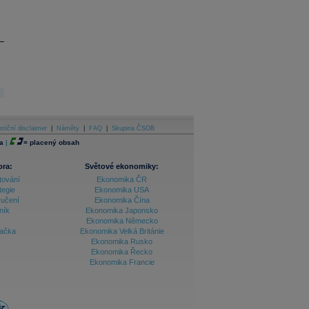
.
stiční disclaimer
|
Náměty
|
FAQ
|
Skupina ČSOB
a
|
=
placený obsah
ora:
Světové ekonomiky:
tování
Ekonomika ČR
tegie
Ekonomika USA
ručení
Ekonomika Čína
ník
Ekonomika Japonsko
Ekonomika Německo
lačka
Ekonomika Velká Británie
Ekonomika Rusko
Ekonomika Řecko
Ekonomika Francie