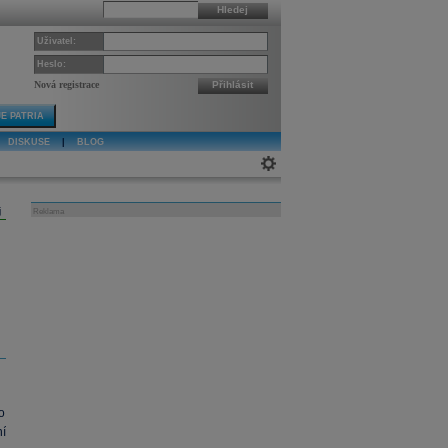
Hledej
Uživatel:
Heslo:
Nová registrace
Přihlásit
E PATRIA
DISKUSE
|
BLOG
j
Reklama
o
í