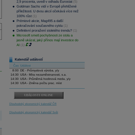
2,9 procenta, uvedl v odhadu Eurostat
(5)
Goldman Sachs vidí v Evropě přehlížené
příležitosti. U dvou akcií očekává více než
100% růst
(1)
Prémiové akcie, Mag495 a další
pokračování současného cyklu
(1)
Definitivní proražení stoletého trendu?
(1)
Microsoft smetl pochybnosti ze stolu a
jasně ukázal, jaký přínos mají investice do
AI
(1)
Kalendář událostí
Čas
Událost
8:00
DE - Průmyslová výroba, y/y
14:30
USA - Míra nezaměstnanosti, s.a.
14:30
USA - Průměrná hodinová mzda, y/y
14:30
USA - Změna počtu prac. míst
UDÁLOSTI ONLINE
Dlouhodobý ekonomický kalendář ČR
Dlouhodobý ekonomický kalendář Svět