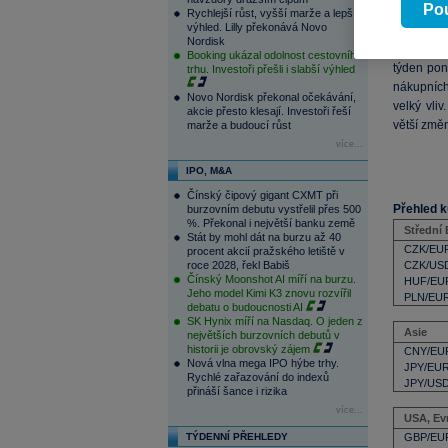
Pou
aktuálně i
Rychlejší růst, vyšší marže a lepší
výhled. Lilly překonává Novo
Nordisk
Koruna
se
Booking ukázal odolnost cestovního
týden pon
trhu. Investoři přešli i slabší výhled
nákupních 
Novo Nordisk překonal očekávání,
velký vli
akcie přesto klesají. Investoři řeší
větší změn
marže a budoucí růst
více...
IPO, M&A
Čínský čipový gigant CXMT při
Přehled k
burzovním debutu vystřelil přes 500
%. Překonal i největší banku země
Střední
Stát by mohl dát na burzu až 40
CZK/EU
procent akcií pražského letiště v
roce 2028, řekl Babiš
CZK/US
Čínský Moonshot AI míří na burzu.
HUF/EU
Jeho model Kimi K3 znovu rozvířil
PLN/EU
debatu o budoucnosti AI
SK Hynix míří na Nasdaq. O jeden z
Asie
největších burzovních debutů v
historii je obrovský zájem
CNY/EU
Nová vlna mega IPO hýbe trhy.
JPY/EU
Rychlé zařazování do indexů
JPY/US
přináší šance i rizika
více...
USA, Ev
TÝDENNÍ PŘEHLEDY
GBP/EU