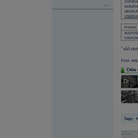
CHF/EU
více...
NOK/EU
SEK/EU
USD/EU
Ostatní
AUD/US
CAD/US
*
vůči záv
Pozn. Akt
Čtěte 
Tagy:
f
Reklama