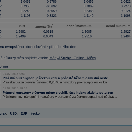
R
1.0459
0.3786
1.0456
1.0421
R
8.7355
-0.5692
8.7809
8.7278
R
9.2245
-0.3059
9.2383
9.2124
R
1.1105
-0.3321
1.1140
1.1098
*
kurz
denní maximum
denní minimum
změna (%)
D
1.2982
0.0318
1.3005
1.2927
D
1.2499
0.0849
1.2516
1.2494
ěru evropského obchodování z předchozího dne
uální kurzy měn najdete v sekci
Měny&Sazby - Online - Měny
více:
01.07.2015 9:59
Pražská burza ignoruje řeckou krizi a pošesté během osmi dní roste
Pražská burza otevírá růstem o 0,25 % a navzdory pokračující řecké kri...
01.07.2015 10:34
Průmysl eurozóny v červnu mírně zrychlil, růst indexu aktivity potvrzen
Průzkum mezi nákupními manažery v eurozóně za červen dopadl nad očekáv...
orex
,
USD
,
EUR
,
řecko