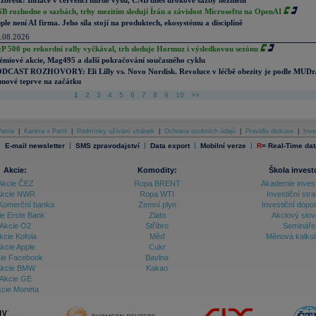
zbřesk: Inflace v červenci mírně vyšší, ČNB dnes úrokové sazby nezmění
B rozhodne o sazbách, trhy mezitím sledují Írán a závislost Microsoftu na OpenAI
ple není AI firma. Jeho síla stojí na produktech, ekosystému a disciplíně
.08.2026
P 500 po rekordní rally vyčkával, trh sleduje Hormuz i výsledkovou sezónu
émiové akcie, Mag495 a další pokračování současného cyklu
DCAST ROZHOVORY: Eli Lilly vs. Novo Nordisk. Revoluce v léčbě obezity je podle MUDr
nové teprve na začátku
1
2
3
4
5
6
7
8
9
10
>>
atria
|
Kariéra v Patrii
|
Podmínky užívání stránek
|
Ochrana osobních údajů
|
Pravidla diskuse
|
Inve
|
|
|
|
|
E-mail newsletter
SMS zpravodajství
Data export
Mobilní verze
R
=
Real-Time dat
Akcie:
Komodity:
Škola invest
Akcie ČEZ
Ropa BRENT
Akademie inves
kcie NWR
Ropa WTI
Investiční stra
Komerční banka
Zemní plyn
Investiční dopo
ie Erste Bank
Zlato
Akciový slov
Akcie O2
Stříbro
Semináře
kcie Kofola
Měď
Měnová kalku
kcie Apple
Cukr
ie Facebook
Bavlna
kcie BMW
Kakao
Akcie GE
cie Moneta