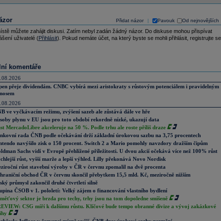
ázor
Přidat názor
Pavouk
Od nejnovějších
|
ístě můžete zahájit diskusi. Zatím nebyl zadán žádný názor. Do diskuse mohou přispívat
ášení uživatelé (
Přihlásit
). Pokud nemáte účet, na který byste se mohli přihlásit, registrujte se
lní komentáře
.08.2026
pen přeje dividendám. CNBC vybírá mezi aristokraty s růstovým potenciálem i pravidelným
nosem
.08.2026
B ve vyčkávacím režimu, zvýšení sazeb ale zůstává dále ve hře
soby plynu v EU jsou pro toto období rekordně nízké, ukazují data
st MercadoLibre akceleruje na 50 %. Podle trhu ale roste příliš draze
nkovní rada ČNB podle očekávání drží základní úrokovou sazbu na 3,75 procentech
ntendo navýšilo zisk o 150 procent. Switch 2 a Mario pomohly navzdory dražším čipům
ldman Sachs vidí v Evropě přehlížené příležitosti. U dvou akcií očekává více než 100% růst
chlejší růst, vyšší marže a lepší výhled. Lilly překonává Novo Nordisk
ziroční růst stavební výroby v ČR v červnu zpomalil na dvě procenta
hraniční obchod ČR v červnu skončil přebytkem 15,5 mld. Kč, meziročně nižším
ský průmysl zakončil druhé čtvrtletí silně
upina ČSOB v 1. pololetí: Velký zájem o financování vlastního bydlení
měťový sektor je brzda pro techy, trhy jsou na tom dopoledne smíšeně
EVIEW: CSG míří k dalšímu růstu. Klíčové bude tempo obranné divize a vývoj zakázkové
ihy