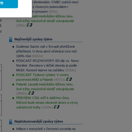
ím
Srpen přeje dividendám. CNBC vybírá mezi
aristokraty s růstovým potenciálem i
pravidelným výnosem
(253x)
o
Palantir zasadil medvědům těžkou ránu.
y
Své tržby meziročně téměř zdvojnásobil
š
(203x)
u
Nejčtenější zprávy týdne
Goldman Sachs vidí v Evropě přehlížené
příležitosti. U dvou akcií očekává více než
100% růst
(6062x)
PODCAST ROZHOVORY: Eli Lilly vs. Novo
Nordisk. Revoluce v léčbě obezity je podle
MUDr. Kunové teprve na začátku
(5628x)
PODCAST Týdenní výhled: V centru
pozornosti AMD a Palantir
(4071x)
Palantir zasadil medvědům těžkou ránu.
Své tržby meziročně téměř zdvojnásobil
(3892x)
PREVIEW: CSG míří k dalšímu růstu.
Klíčové bude tempo obranné divize a vývoj
zakázkové knihy
(3169x)
Nejdiskutovanější zprávy týdne
Inflace v eurozóně v červenci vzrostla na