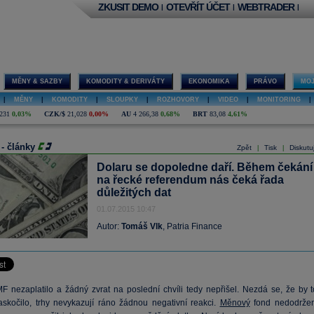
ZKUSIT DEMO
OTEVŘÍT ÚČET
WEBTRADER
|
|
|
MĚNY & SAZBY
KOMODITY & DERIVÁTY
EKONOMIKA
PRÁVO
MOJ
|
MĚNY
|
KOMODITY
|
SLOUPKY
|
ROZHOVORY
|
VIDEO
|
MONITORING
|
231
0,03%
CZK/$
21,028
0,00%
AU
4 266,38
0,68%
BRT
83,08
4,61%
 - články
Zpět
Tisk
Diskutu
|
|
Dolaru se dopoledne daří. Během čekání
na řecké referendum nás čeká řada
důležitých dat
01.07.2015 10:47
Autor:
Tomáš Vlk
, Patria Finance
 nezaplatilo a žádný zvrat na poslední chvíli tedy nepřišel. Nezdá se, že by t
skočilo, trhy nevykazují ráno žádnou negativní reakci.
Měnový
fond nedodržen