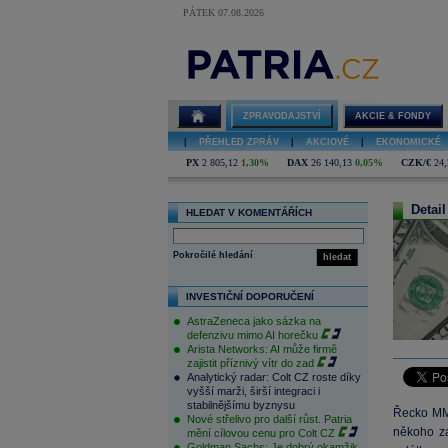
PÁTEK 07.08.2026
ZPRAVODAJSTVÍ
AKCIE & FONDY
|
PŘEHLED ZPRÁV
|
AKCIOVÉ
|
EKONOMICKÉ
PX
2 805,12
1,30%
DAX
26 140,13
0,05%
CZK/€
24,
Detail
HLEDAT V KOMENTÁŘÍCH
Pokročilé hledání
hledat
INVESTIČNÍ DOPORUČENÍ
AstraZeneca jako sázka na
defenzivu mimo AI horečku
Arista Networks: AI může firmě
zajistit příznivý vítr do zad
Analytický radar: Colt CZ roste díky
vyšší marži, širší integraci i
stabilnějšímu byznysu
Řecko MMF
Nové střelivo pro další růst. Patria
někoho za
mění cílovou cenu pro Colt CZ
Goldman Sachs: Je dobrý okamžik