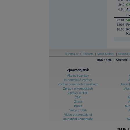
8:43
Ro
8:40
ČN
6:08
Ap
05
22:01
S&
18:03
Pr
16:05
PO
Ku
O Patria.cz
|
Reklama
|
Mapa Stránek
|
Skupina P
|
Cookies
RSS / XML
Zpravodajství:
Akciové zprávy
Ekonomické zprávy
A
Zprávy o měnách a sazbách
Akcie 
Zprávy o komoditách
Akc
Zprávy o HDP
ČNB
A
Grexit
A
Brexit
Akc
Volby v USA
A
Video zpravodajství
Investiční komentáře
Ak