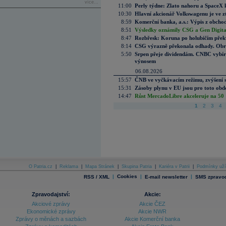
více...
11:00
Perly týdne: Zlato nahoru a SpaceX 
10:30
Hlavní akcionář Volkswagenu je ve z
8:59
Komerční banka, a.s.: Výpis z obchod
8:51
Výsledky oznámily CSG a Gen Digital
8:47
Rozbřesk: Koruna po holubičím přek
8:14
CSG výrazně překonala odhady. Obran
5:50
Srpen přeje dividendám. CNBC vybírá
výnosem
06.08.2026
15:57
ČNB ve vyčkávacím režimu, zvýšení s
15:31
Zásoby plynu v EU jsou pro toto obdo
14:47
Růst MercadoLibre akceleruje na 50 %
1
2
3
4
O Patria.cz
|
Reklama
|
Mapa Stránek
|
Skupina Patria
|
Kariéra v Patrii
|
Podmínky uží
|
Cookies
|
|
RSS / XML
E-mail newsletter
SMS zpravod
Zpravodajství:
Akcie:
Akciové zprávy
Akcie ČEZ
Ekonomické zprávy
Akcie NWR
Zprávy o měnách a sazbách
Akcie Komerční banka