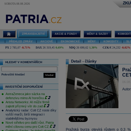
ZKU
SOBOTA 08.08.2026
ZPRAVODAJSTVÍ
AKCIE & FONDY
MĚNY & SAZBY
KOMODIT
|
PŘEHLED ZPRÁV
|
AKCIOVÉ
|
EKONOMICKÉ
|
MĚNY
|
KOMODITY
|
SL
PX
2 785,07
-0,71%
DAX
26 319,45
0,69%
NDQ
26 690,62
1,30%
CZK/€
24,232
-0,02%
Detail - články
HLEDAT V KOMENTÁŘÍCH
Pra
CET
Pokročilé hledání
hledat
06.08
INVESTIČNÍ DOPORUČENÍ
Autor
AstraZeneca jako sázka na
defenzivu mimo AI horečku
Arista Networks: AI může firmě
zajistit příznivý vítr do zad
Analytický radar: Colt CZ roste díky
vyšší marži, širší integraci i
stabilnějšímu byznysu
Nové střelivo pro další růst. Patria
mění cílovou cenu pro Colt CZ
Pražská burza otevírá růstem o 0,3 %,
Goldman Sachs: Je dobrý okamžik