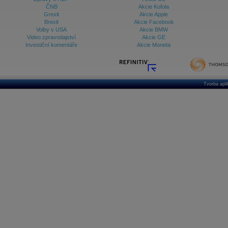
ČNB
Akcie Kofola
Grexit
Akcie Apple
Brexit
Akcie Facebook
Volby v USA
Akcie BMW
Video zpravodajství
Akcie GE
Investiční komentáře
Akcie Moneta
Tvorba apl