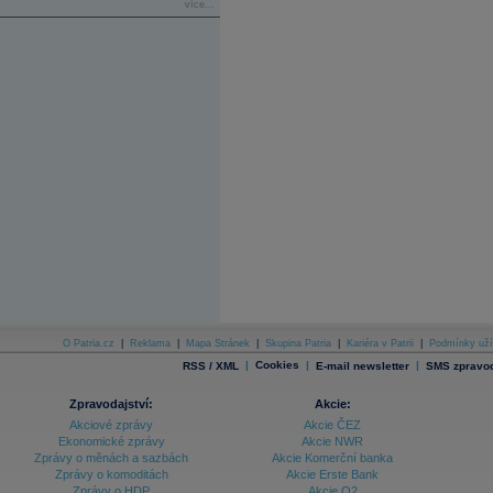
více...
O Patria.cz
|
Reklama
|
Mapa Stránek
|
Skupina Patria
|
Kariéra v Patrii
|
Podmínky uží
|
Cookies
|
|
RSS / XML
E-mail newsletter
SMS zpravod
Zpravodajství:
Akcie:
Akciové zprávy
Akcie ČEZ
Ekonomické zprávy
Akcie NWR
Zprávy o měnách a sazbách
Akcie Komerční banka
Zprávy o komoditách
Akcie Erste Bank
Zprávy o HDP
Akcie O2