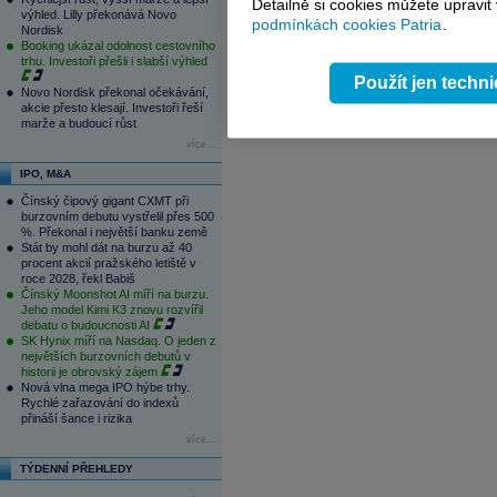
Detailně si cookies můžete upravit
výhled. Lilly překonává Novo
06.08.2026
podmínkách cookies Patria
.
Nordisk
15:57
ČNB ve vyčkávacím režimu, zvýšení s
Booking ukázal odolnost cestovního
15:31
Zásoby plynu v EU jsou pro toto obdo
trhu. Investoři přešli i slabší výhled
1
2
3
4
Použít jen techn
Novo Nordisk překonal očekávání,
akcie přesto klesají. Investoři řeší
marže a budoucí růst
více...
IPO, M&A
Čínský čipový gigant CXMT při
burzovním debutu vystřelil přes 500
%. Překonal i největší banku země
Stát by mohl dát na burzu až 40
procent akcií pražského letiště v
roce 2028, řekl Babiš
Čínský Moonshot AI míří na burzu.
Jeho model Kimi K3 znovu rozvířil
debatu o budoucnosti AI
SK Hynix míří na Nasdaq. O jeden z
největších burzovních debutů v
historii je obrovský zájem
Nová vlna mega IPO hýbe trhy.
Rychlé zařazování do indexů
přináší šance i rizika
více...
TÝDENNÍ PŘEHLEDY