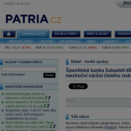
ZKU
NEDĚLE 09.08.2026
ZPRAVODAJSTVÍ
AKCIE & FONDY
MĚNY & SAZBY
KOMODIT
|
PŘEHLED ZPRÁV
|
AKCIOVÉ
|
EKONOMICKÉ
|
MĚNY
|
KOMODITY
|
SL
PX
2 785,07
-0,71%
DAX
26 319,45
0,69%
CZK/€
24,232
-0,02%
CZK/$
20,966
0,00%
Detail - horké zprávy
HLEDAT V KOMENTÁŘÍCH
Španělská banka Sabadell dík
Pokročilé hledání
meziroční nárůst čistého zisk
hledat
INVESTIČNÍ DOPORUČENÍ
AstraZeneca jako sázka na
defenzivu mimo AI horečku
Reklama
Arista Networks: AI může firmě
zajistit příznivý vítr do zad
Analytický radar: Colt CZ roste díky
vyšší marži, širší integraci i
Váš názor
stabilnějšímu byznysu
Nové střelivo pro další růst. Patria
Na tomto místě můžete zahájit diskusi. Zatím
mění cílovou cenu pro Colt CZ
pouze přihlášení uživatelé (
Přihlásit
). Pokud ne
Goldman Sachs: Je dobrý okamžik